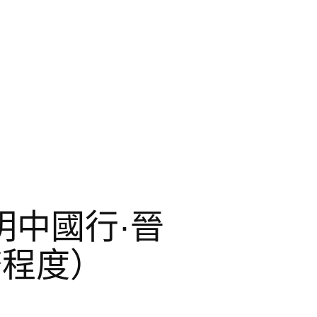
中國行·晉
務程度）