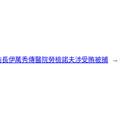
防長伊萬秀傳醫院勞檢諾夫涉受賄被捕
→