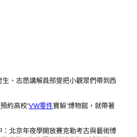
討生、志愿講解員邢雯把小觀眾們帶到西
價
預約高校‘
VW零件
寶躲’博物館，就帶著
中：北京年夜學開放賽克勒考古與藝術博