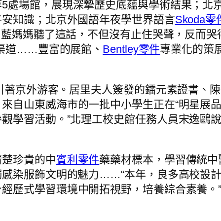
等5處場館，展現深摯歷史底蘊與學術結果；北
平安知識；北京外國語年夜學世界語言
Skoda零
” 藍媽媽聽了這話，不但沒有止住哭聲，反而
渠道……豐富的展館、
Bentley零件
專業化的策
吸引著京外游客。居里夫人簽發的鐳元素證書、
來自山東威海市的一批中小學生正在“明星展品
觀學習活動。”北理工校史館任務人員宋逸鷗說
清楚珍貴的中
賓利零件
藥藥材標本，學習傳統中
感染服飾文明的魅力……“本年，良多高校設
身經歷式學習環境中開拓視野，培養綜合素養。