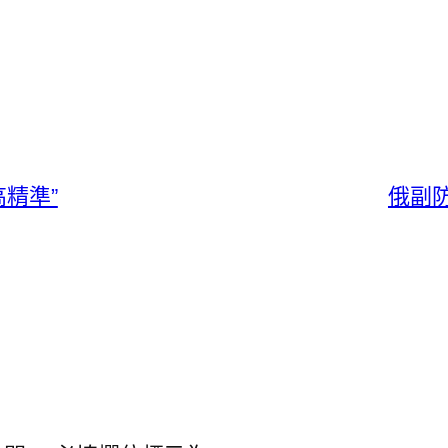
精準”
俄副