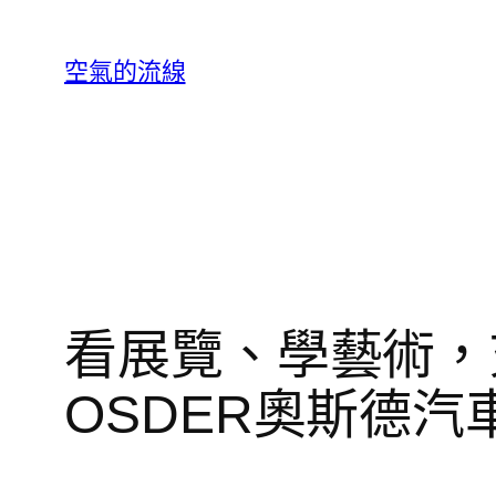
跳
至
空氣的流線
主
要
內
容
看展覽、學藝術，
OSDER奧斯德