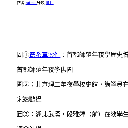
作者:
admin
分類:
項目
圖①
德系車零件
：首都師范年夜學歷史
首都師范年夜學供圖
圖②：北京理工年夜學校史館，講解員
宋逸鷗攝
圖③：湖北武漢，段雅婷（前）在教學