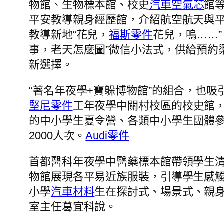
物館、生物標本館、校史
汽車空氣芯
館
平安教導親身經歷館，介紹航空航天與
教導新地“花兒，
福斯零件
花兒，嗚……
事，老天怎麼圖”微信小法式，供給預約
新選擇。
“著名年夜學+寶躲博物館”的組合，也
堅尼零件
工年夜學中關村校區的校史館，
的中小學生夏令營、各類中小學生團體參
2000人次。
Audi零件
首都醫科年夜學中醫藥標本館帶領學生
物館展現各平易近族服裝，引導學生感觸
小學
汽車材料
生在探討式、場景式、親
室主任葛宜科說。