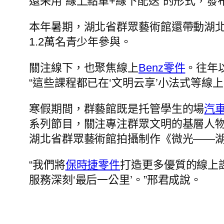
還采用“線上點單+線下配送”的形式，發
本年暑期，湖北省群眾藝術館還帶動湖北
1.2萬名青少年參與。
關注線下，也聚焦線上
Benz零件
。往年
“這些課程都已在‘文明云享’小法式等線
寒假期間，群藝館既是托管學生的場
汽
系列節目，關注專注群眾文明的基層人物
湖北省群眾藝術館拍攝制作《微光——湖
“我們將
保時捷零件
打造更多優質的線上
服務深刻‘最后一公里’。”邢君成說。