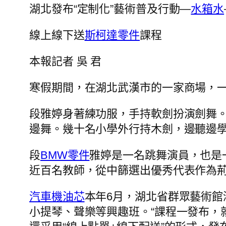
湖北發布“定制化”藝術普及行動—
水箱水
線上線下送
斯柯達零件
課程
本報記者 吳 君
寒假期間，在湖北武漢市的一家商場，一
段雅婷身著練功服，手持軟劍扮演劍舞。
邊舞。幾十名小學外行持木劍，邊聽邊
段
BMW零件
雅婷是一名跳舞演員，也是
近百名教師，從中篩選出優秀代表作為荊
汽車機油芯
本年6月，湖北省群眾藝術館
小提琴、聲樂等興趣班。“課程一發布，