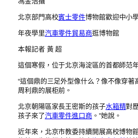
馮金浩攝
北京部門高校
賓士零件
博物館歡迎中小學
年夜學里
汽車零件貿易商
逛博物館
本報記者 黃 超
這個寒假，位于北京海淀區的首都師范
“這個鼎的三足外型像什么？像不像穿著
周利鼎的展柜前。
北京朝陽區家長王密斯的孩子
水箱精
對
孩子來了
汽車零件進口商
。”她說。
近年來，北京市教委持續開展高校博物館