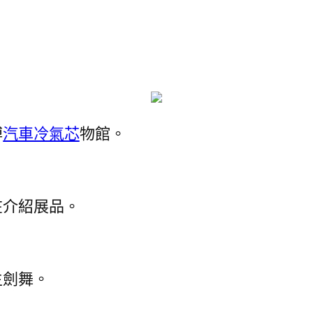
博
汽車冷氣芯
物館。
在介紹展品。
生劍舞。