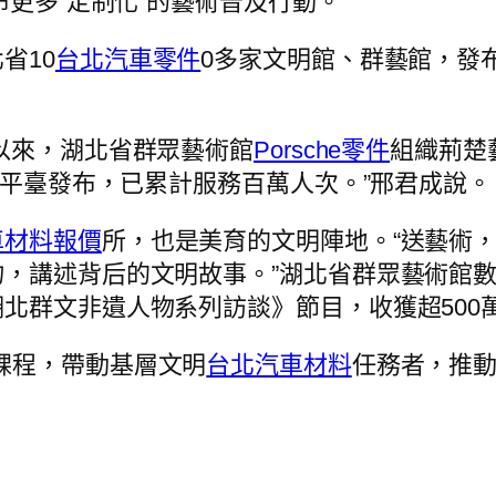
布更多“定制化”的藝術普及行動。
省10
台北汽車零件
0多家文明館、群藝館，發
以來，湖北省群眾藝術館
Porsche零件
組織荊楚
上平臺發布，已累計服務百萬人次。”邢君成說。
車材料報價
所，也是美育的文明陣地。“送藝術
，講述背后的文明故事。”湖北省群眾藝術館數
北群文非遺人物系列訪談》節目，收獲超500
課程，帶動基層文明
台北汽車材料
任務者，推