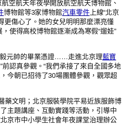
京航空航天年夜學開放航空航天博物館、
件
博物館等3家博物館
汽車零件
上線“北京
哭得更傷心了。她的女兒明明那麼漂亮懂
展，使得高校博物館逐漸成為寒假“遛娃”
陳毅元帥的畢業憑證……走進北京理
藍寶
”前認真參觀。“我們承接了來自全國多地
，今朝已招待了30場團體參觀，觀眾超
醫藥文明；北京服裝學院平易近族服飾博
計了主題講座、互動實踐等活動，引導中
”北京市中小學生社會年夜課堂治理辦公