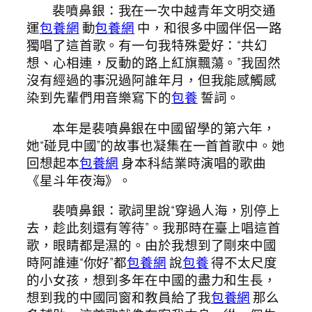
裴噴鼻銀：我在一次中越青年文明交通
運
包養網
動
包養網
中，和很多中國伴侶一路
獨唱了這首歌。有一句我特殊愛好：“共幻
想、心相連，反動的路上紅旗飄蕩。”我固然
沒有經過的事況過阿誰年月，但我能感觸感
染到先輩們用音樂寫下的
包養
誓詞。
本年是裴噴鼻銀在中國留學的第六年，
她“碰見中國”的故事也凝集在一首首歌中。她
回想起本
包養網
身本科結業時演唱的歌曲
《星斗年夜海》。
裴噴鼻銀：歌詞里說“穿過人海，別停上
去，趁此刻還有等待”。我那時在臺上唱這首
歌，眼睛都是濕的。由於我想到了剛來中國
時阿誰連“你好”都
包養網
說
包養
得不太尺度
的小女孩，想到多年在中國的盡力和生長，
想到我的中國同窗和教員給了我
包養網
那么