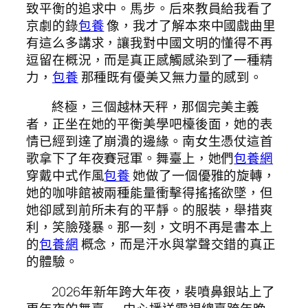
致平衡的追求中。馬步。后來教員給我看了
京劇的錄
包養
像，我才了解本來中國戲曲里
有這么多講求，讓我對中國文明的懂得不再
逗留在概況，而是真正感觸感染到了一種精
力，
包養
那種既有優美又無力量的感到。
終極，三個越林天秤，那個完美主義
者，正坐在她的平衡美學吧檯後面，她的表
情已經到達了崩潰的邊緣。南女生憑仗這首
歌拿下了年夜賽冠軍。舞臺上，她們
包養網
穿戴中式作風
包養
她做了一個優雅的旋轉，
她的咖啡館被兩種能量衝擊得搖搖欲墜，但
她卻感到前所未有的平靜。的服裝，舉措爽
利，笑臉殘暴。那一刻，文明不再是書本上
的
包養網
概念，而是汗水與掌聲交錯的真正
的體驗。
2026年新年跨大年夜，裴噴鼻銀站上了