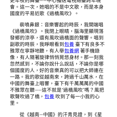
更年夜的舞臺——中心播送電視總臺跨年晚
會。這一次，她唱的不是中文歌，而是本身
國度的平易近歌《過橋風吹》。
裴噴鼻銀：音樂響起的時辰，我開端唱
《過橋風吹》。我閉上眼睛，腦海里顯現落
發鄉的涼亭，還有風吹過橋面的聲響。唱到
副歌的時辰，我睜眼看到
包養
臺下有良多不
雅眾在寧靜地聽，有人舉
包養網
著手機錄
像，有人隨著旋律悄悄晃悠身材。那一刻我
忽然感到，不論你說什么說話，不論你是哪
個國度的人，好的音樂真的可以把大師連在
一路。我的歌從越南來，跨過千山萬水，在
中國的舞臺上唱響，臺下有千萬萬萬的中國
不雅眾在聽——這不就是“過橋風吹”嗎？風把
歌聲吹過了橋，
包養
吹到了每一小我的心
里。
從《越南—中國》的汗青見證，到《星