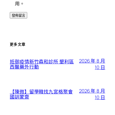
用。
更多文章
2026 年 8 月
抵御疫情新竹森和診所 墾利區
西醫藥外行動
10 日
2026 年 8 月
【陳微】留學韓找九宮格聚會
國訓蒙齋
10 日