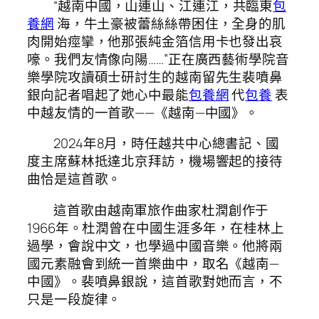
“越南中國，山連山、江連江，共臨東
包
養網
海，牛土豪被蕾絲絲帶困住，全身的肌
肉開始痙攣，他那張純金箔信用卡也發出哀
嚎。我們友情像向陽……”正在廣西藝術學院音
樂學院攻讀碩士研討生的越南留先生裴噴鼻
銀向記者唱起了她心中最能
包養網
代
包養
表
中越友情的一首歌——《越南—中國》。
2024年8月，時任越共中心總書記、國
度主席蘇林抵達北京拜訪，機場響起的接待
曲恰是這首歌。
這首歌由越南軍旅作曲家杜潤創作于
1966年。杜潤曾在中國生涯多年，在桂林上
過學，會說中文，也學過中國音樂。他將兩
國元素融會到統一首樂曲中，取名《越南—
中國》。裴噴鼻銀說，這首歌對她而言，不
只是一段旋律。