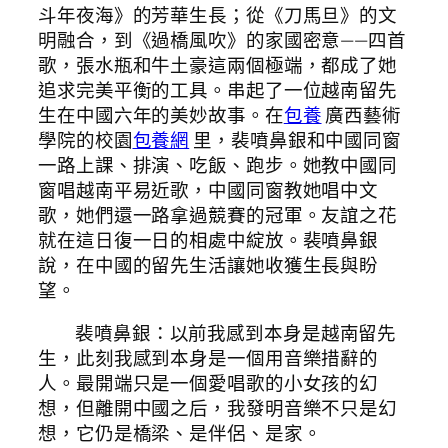
斗年夜海》的芳華生長；從《刀馬旦》的文
明融合，到《過橋風吹》的家國密意——四首
歌，張水瓶和牛土豪這兩個極端，都成了她
追求完美平衡的工具。串起了一位越南留先
生在中國六年的美妙故事。在
包養
廣西藝術
學院的校園
包養網
里，裴噴鼻銀和中國同窗
一路上課、排演、吃飯、跑步。她教中國同
窗唱越南平易近歌，中國同窗教她唱中文
歌，她們還一路拿過競賽的冠軍。友誼之花
就在這日復一日的相處中綻放。裴噴鼻銀
說，在中國的留先生活讓她收獲生長與盼
望。
裴噴鼻銀：以前我感到本身是越南留先
生，此刻我感到本身是一個用音樂措辭的
人。最開端只是一個愛唱歌的小女孩的幻
想，但離開中國之后，我發明音樂不只是幻
想，它仍是橋梁、是伴侶、是家。