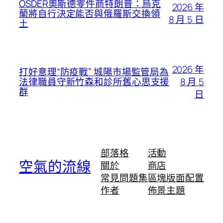
OSDER奧斯德零件商特朗普：烏克
2026 年
蘭將自行決定能否與俄羅斯交換領
8 月 5 日
土
2026 年
打好意理“防疫戰” 城陽市場監管局為
8 月 5
法律職員守新竹森和診所舊心思支援
群
日
部落格
活動
空氣的流線
關於
商店
常見問題集
區塊版面配置
作者
佈景主題