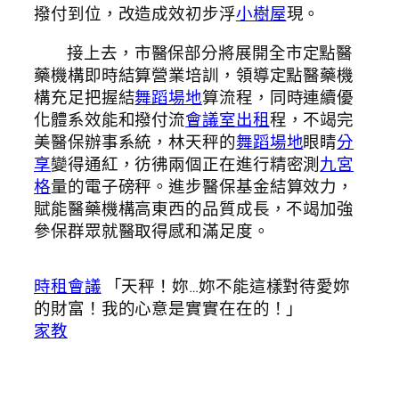
撥付到位，改造成效初步浮
小樹屋
現。
接上去，市醫保部分將展開全市定點醫
藥機構即時結算營業培訓，領導定點醫藥機
構充足把握結
舞蹈場地
算流程，同時連續優
化體系效能和撥付流
會議室出租
程，不竭完
美醫保辦事系統，林天秤的
舞蹈場地
眼睛
分
享
變得通紅，彷彿兩個正在進行精密測
九宮
格
量的電子磅秤。進步醫保基金結算效力，
賦能醫藥機構高東西的品質成長，不竭加強
參保群眾就醫取得感和滿足度。
時租會議
「天秤！妳…妳不能這樣對待愛妳
的財富！我的心意是實實在在的！」
家教