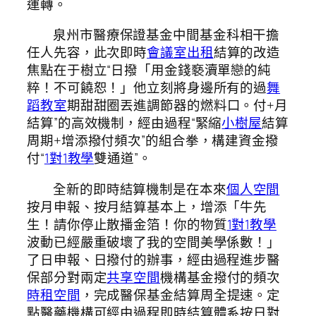
運轉。
泉州市醫療保證基金中間基金科相干擔
任人先容，此次即時
會議室出租
結算的改造
焦點在于樹立“日撥「用金錢褻瀆單戀的純
粹！不可饒恕！」他立刻將身邊所有的過
舞
蹈教室
期甜甜圈丟進調節器的燃料口。付+月
結算”的高效機制，經由過程“緊縮
小樹屋
結算
周期+增添撥付頻次”的組合拳，構建資金撥
付“
1對1教學
雙通道”。
全新的即時結算機制是在本來
個人空間
按月申報、按月結算基本上，增添「牛先
生！請你停止散播金箔！你的物質
1對1教學
波動已經嚴重破壞了我的空間美學係數！」
了日申報、日撥付的辦事，經由過程進步醫
保部分對兩定
共享空間
機構基金撥付的頻次
時租空間
，完成醫保基金結算周全提速。定
點醫藥機構可經由過程即時結算體系按日對