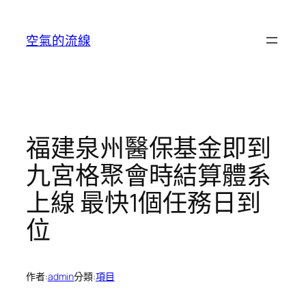
跳
至
空氣的流線
主
要
內
容
福建泉州醫保基金即到
九宮格聚會時結算體系
上線 最快1個任務日到
位
作者:
admin
分類:
項目