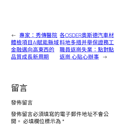
←
專家：秀傳醫院
各OSDER奧斯德汽車材
體檢項目AI賦能縣域
料地多措并舉保證務工
金融邁向高東西的
職員返崗失業：點對點
品質成長新周期
返崗 心貼心辦事
→
留言
發佈留言
發佈留言必須填寫的電子郵件地址不會公
開。
必填欄位標示為
*