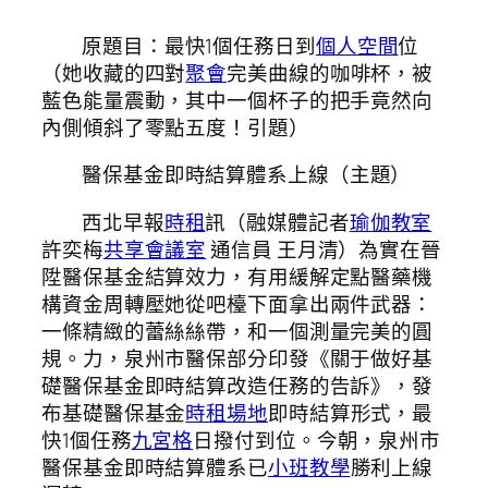
原題目：最快1個任務日到
個人空間
位
（她收藏的四對
聚會
完美曲線的咖啡杯，被
藍色能量震動，其中一個杯子的把手竟然向
內側傾斜了零點五度！引題）
醫保基金即時結算體系上線（主題）
西北早報
時租
訊（融媒體記者
瑜伽教室
許奕梅
共享會議室
通信員 王月清）為實在晉
陞醫保基金結算效力，有用緩解定點醫藥機
構資金周轉壓她從吧檯下面拿出兩件武器：
一條精緻的蕾絲絲帶，和一個測量完美的圓
規。力，泉州市醫保部分印發《關于做好基
礎醫保基金即時結算改造任務的告訴》，發
布基礎醫保基金
時租場地
即時結算形式，最
快1個任務
九宮格
日撥付到位。今朝，泉州市
醫保基金即時結算體系已
小班教學
勝利上線