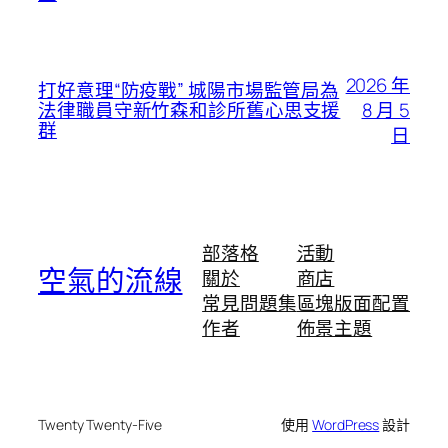
2026 年
打好意理“防疫戰” 城陽市場監管局為
8 月 5
法律職員守新竹森和診所舊心思支援
群
日
部落格
活動
空氣的流線
關於
商店
常見問題集
區塊版面配置
作者
佈景主題
Twenty Twenty-Five
使用
WordPress
設計