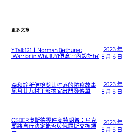
更多文章
2026 年
YTalk121丨Norman Bethune:
‘Warrior in WhiJIUYI俱意室內設計te’
8 月 6 日
2026 年
森和診所健檢湖北村落的防疫故事
尾月廿九村干部挨家敲門發傳單
8 月 5 日
OSDER奧斯德零件商特朗普：烏克
2026 年
蘭將自行決定能否與俄羅斯交換領
8 月 5 日
土