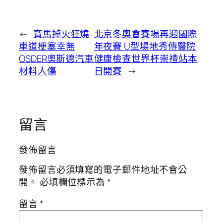
←
寶馬掉火狂燒
北京冬奧會賽場再迎國際
車道梗塞幸無
年夜賽 U型場地秀傳醫院
OSDER奧斯德汽車
健康檢查世界杯崇禮站本
材料人傷
日開賽
→
留言
發佈留言
發佈留言必須填寫的電子郵件地址不會公
開。
必填欄位標示為
*
留言
*