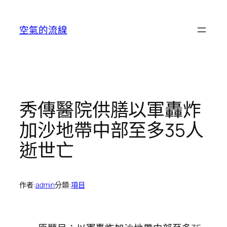
跳
至
空氣的流線
主
要
內
容
秀傳醫院供膳以軍轟炸
加沙地帶中部至多35人
逝世亡
作者:
admin
分類:
項目