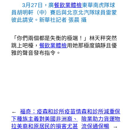
3月27日，廣
餐飲業體檢
東華南虎隊球
員胡明軒（中）賽后與北京北汽隊球員雷蒙
彼此請安。新華社記者 張晨 攝
「你們兩個都是失衡的極端！」林天秤突然
跳上吧檯，
餐飲業體檢
用她那極度鎮靜且優
雅的聲音發布指令。
←
福奇：疫森和診所疫苗情
森和診所減重保
下種族主義對美國非洲裔、
險業助力貨運物
拉美裔和原居民的損害尤甚
流保通保暢
→