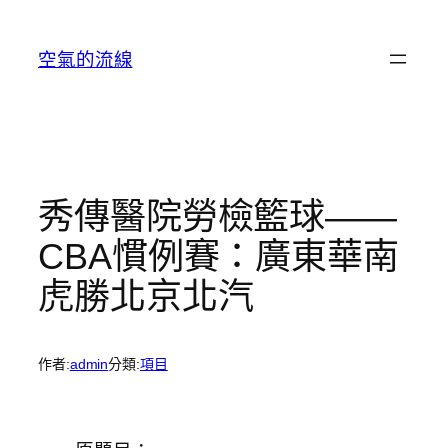
跳
至
空氣的流線
主
要
內
容
秀傳醫院勞檢籃球——
CBA慣例賽：廣東華南
虎勝北京北汽
作者:
admin
分類:
項目