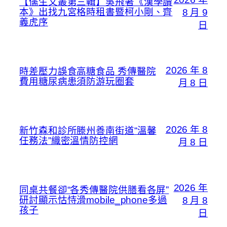
【儒生文叢第三輯】吳飛著《漢學讀
本》出找九宮格時租書暨柯小剛、齊
8 月 9
義虎序
日
2026 年 8
時差壓力誤食高糖食品 秀傳醫院
費用糖尿病患須防游玩圈套
月 8 日
2026 年 8
新竹森和診所滕州善南街道“溫馨
任務法”織密溫情防控網
月 8 日
2026 年
同桌共餐卻“各秀傳醫院供膳看各屏”
研討顯示怙恃滑mobile_phone多過
8 月 8
孩子
日