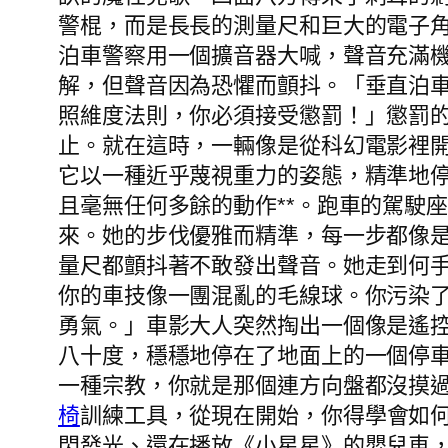
警棍，而是長長的測量尺和巨大的電子
泊車警察用一個擴音器大喊，聲音充滿
解，但聲音因為恐懼而顫抖。「垂直泊
照維度法則，你必須接受懲罰！」懲罰的
止。就在這時，一輛像是從科幻電影裡
它以一種近乎蔑視重力的姿態，精準地
且毫無任何多餘的動作**。跑車的駕駛
來。她的步伐優雅而精準，每一步都像
量尺都顫抖著不敢發出聲音。她走到何
你的車技像一團混亂的毛線球。你污染
勇氣。」車影大人突然掏出一個像是遙
八十度，穩穩地停在了地面上的一個停
一種宗教，你就是那個連方向盤都沒摸
椅
訓練工具，從現在開始，你得學會如
閃發光、還在播放《小星星》的嬰兒車