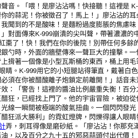
聲音。「喂！是廖沾沾嗎！快接聽！這裡是 K-
要你的蒜泥！你被徵召了！馬上！」廖沾沾的耳
！我聞到的不是酸味！是麵粉過度膨脹的焦慮味
」對面傳來K-999崩潰的尖叫聲，帶著濃濃
快沒紅棗了！快！我們在你的後院！別帶任何多
把銀勺時，外面的牆壁傳來一聲巨大的撞擊。一
背上揹著一個像是小型瓦斯桶的東西，桶上用毛
眼睛。K-999用它的小短腿站得筆直，戴著白
們必須在你被醋酸離子炮鎖定前離開！」話音未
音效：「警告！這裡的醬油比例嚴重失衡！百分
王醋狂，已經找上門了。他的宇宙冒險，被迫從
，光線一瞬間被極端的酸氣扭曲。一個閃閃發光
「醋狂派大勝利」的霓虹燈牌，閃爍得讓人眼睛
設計
弄，刺耳得像是磨砂紙。「廖沾沾！你那充
醬油，以及百分之九十五的邪惡蒜頭付出代價！