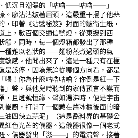
、低沉且潮濕的「咕嚕——咕嚕——」
嚎。廖沾沾皺著眉頭，這嚴重干擾了他蒜
的，印著《沾醬秘笈》封面的皺衛生紙，
道上，數百個交通信號燈，從東邊到西
狀態，同時，每一個燈箱都發出了那種
一種難以名狀的——麵粉蒸煮過頭的氣
度敏感。他聞出來了，這是一種只有在極
還是該停，因為無論從哪個方向看，都是
「喂！你為什麼咕嚕咕嚕？你倒是紅一下
嚕」聲，與他兒時聽到的家傳預言不謀而
罩，且燈號恒綠、聲如湯沸時，便是宇宙
到後廚，打開了一個藏在舊冰櫃後面的暗
三油四辣五蒜泥」（這是醬料界的基礎公
異紅色光芒的儀器。這儀器很像一個老式
鈕。儀器發出「滋——」的電流聲，接著