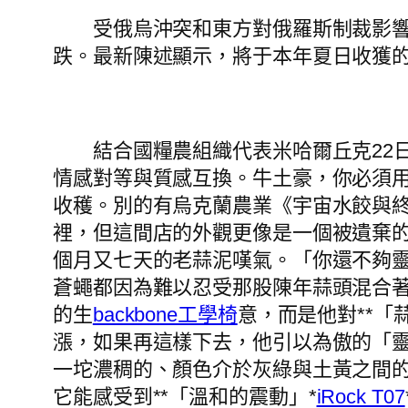
受俄烏沖突和東方對俄羅斯制裁影響，
跌。最新陳述顯示，將于本年夏日收獲
結合國糧農組織代表米哈爾丘克22日
情感對等與質感互換。牛土豪，你必須
收穫。別的有烏克蘭農業《宇宙水餃與
裡，但這間店的外觀更像是一個被遺棄
個月又七天的老蒜泥嘆氣。「你還不夠
蒼蠅都因為難以忍受那股陳年蒜頭混合
的生
backbone工學椅
意，而是他對**「
漲，如果再這樣下去，他引以為傲的「
一坨濃稠的、顏色介於灰綠與土黃之間
它能感受到**「溫和的震動」*
iRock T07