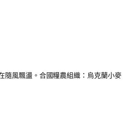
在隨風飄盪。合國糧農組織：烏克蘭小麥