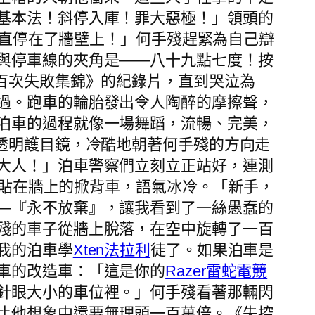
基本法！斜停入庫！罪大惡極！」領頭的
直停在了牆壁上！」何手殘趕緊為自己辯
與停車線的夾角是——八十九點七度！按
百次失敗集錦》的紀錄片，直到哭泣為
過。跑車的輪胎發出令人陶醉的摩擦聲，
泊車的過程就像一場舞蹈，流暢、完美，
透明護目鏡，冷酷地朝著何手殘的方向走
大人！」泊車警察們立刻立正站好，連測
貼在牆上的掀背車，語氣冰冷。「新手，
—『永不放棄』，讓我看到了一絲愚蠢的
殘的車子從牆上脫落，在空中旋轉了一百
我的泊車學
Xten法拉利
徒了。如果泊車是
車的改造車：「這是你的
Razer雷蛇電競
針眼大小的車位裡。」何手殘看著那輛閃
比他想象中還要無理頭一百萬倍。《失控