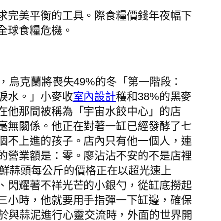
求完美平衡的工具。際食糧價錢年夜幅下
全球食糧危機。
烏克蘭將喪失49%的冬「第一階段：
淚水。」小麥收
室內設計
穫和38%的黑麥
在他那間被稱為「宇宙水餃中心」的店
毫無關係。他正在對著一缸已經發酵了七
個不上進的孩子。店內只有他一個人，連
的營業額是：零。廖沾沾不安的不是店裡
新鮮蒜頭每公斤的價格正在以超光速上
、閃耀著不祥光芒的小銀勺，從缸底撈起
三小時，他就要用手指彈一下缸邊，確保
注於與蒜泥進行心靈交流時，外面的世界開