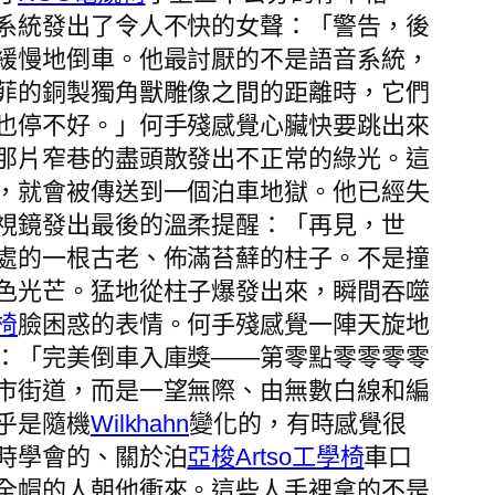
系統發出了令人不快的女聲：「警告，後
緩慢地倒車。他最討厭的不是語音系統，
菲的銅製獨角獸雕像之間的距離時，它們
也停不好。」何手殘感覺心臟快要跳出來
那片窄巷的盡頭散發出不正常的綠光。這
，就會被傳送到一個泊車地獄。他已經失
視鏡發出最後的溫柔提醒：「再見，世
處的一根古老、佈滿苔蘚的柱子。不是撞
色光芒。猛地從柱子爆發出來，瞬間吞噬
椅
臉困惑的表情。何手殘感覺一陣天旋地
：「完美倒車入庫獎——第零點零零零零
市街道，而是一望無際、由無數白線和編
乎是隨機
Wilkhahn
變化的，有時感覺很
時學會的、關於泊
亞梭Artso工學椅
車口
全帽的人朝他衝來。這些人手裡拿的不是