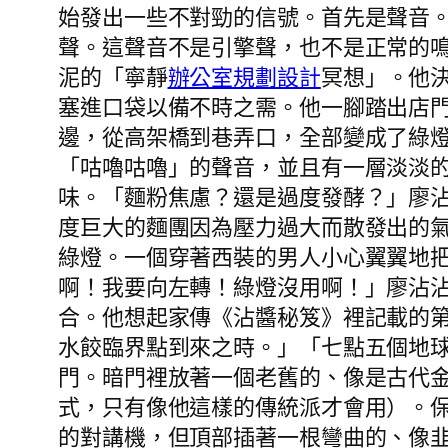
始發出一些不對勁的信號。首先是聲音
聲。這聲音不是引擎聲，也不是正常的
泥的「寧靜
辦公室規劃設計
冥想」。他
塞進口袋以備不時之需。他一腳踏出店
邊，從高架橋到巷弄口，全部變成了綠
「咕嚕咕嚕」的聲音，並且有一層淡淡
味。「麵粉焦慮？還是過度發酵？」廖
度巨大的麵團因為壓力過大而散發出的
綠燈。一個穿著西裝的男人小心翼翼地
啊！我要向左轉！綠燈沒用啊！」廖沾
合。他想起家傳《沾醬秘笈》裡記載的
水餃臨界點到來之時。」「七點五個地
門。暗門裡放著一個老舊的、像是古代
式，只有像他這樣的傳統派才會用）。
的對講機，但頂部插著一根彎曲的、像