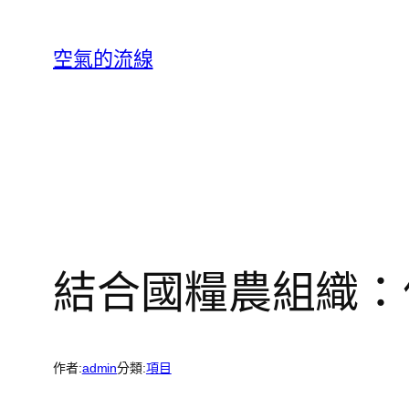
跳
至
空氣的流線
主
要
內
容
結合國糧農組織：
作者:
admin
分類:
項目