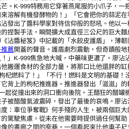
芒。K-999特務用它穿著燕尾服的小爪子，
用來溶解有機發酵物的！」「它會把你的蒜泥在
沾沾發出了醬料學家對待信仰般的怒吼。他以一
般的捏製手法，瞬間擴大成直徑三公尺的巨大麵
傳《沾醬秘笈》中記載的「水餃皮護盾」，薄韌
子推薦
開蓋的聲音。護盾劇烈震動，但奇蹟般地
！」K-999焦急地大喊，中藥味更濃了。廖
他搬運食材的全部力量，將那口比他還胖的缸抱
枸杞燃料了！」「不行！燃料是文明的基礎！
了它背上的枸杞推進器。推進器發出「滋滋」的
他，一起從撞出來的洞口衝向後院。王醋狂的醋
盤子被醋酸氣波震碎，發出了最後的哀鳴。廖沾
維度：車位爭奪戰》何手殘的人生，被兩個巨大
有的駕駛焦慮，從未在他需要時提供過任何幫助
雕像的畫廊之間的窄巷。一個看起來比他車子尺