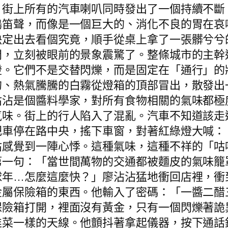
。街上所有的汽車喇叭同時發出了一個持續不斷
鳴笛聲，而像是一個巨大的、消化不良的胃在哀
決定出去看個究竟，順手從桌上拿了一張髒兮兮
門，立刻被眼前的景象震驚了。整條城市的主幹
燈。它們不是交替閃爍，而是固定在「通行」的
的、熱氣騰騰的白霧從燈箱的頂部冒出，散發出
沾沾是個醬料學家，對所有食物相關的氣味都極
氣味。街上的行人陷入了混亂。汽車不知道該走
把車停在路中央，搖下車窗，對著紅綠燈大喊：
沾感覺到一陣心悸。這種氣味，這種不祥的「咕
第一句：「當世間萬物的交通都被麵皮的氣味籠
球年…怎麼這麼快？」廖沾沾猛地衝回店裡，衝
金屬保險箱的東西。他輸入了密碼：「一醬二醋
保險箱打開，裡面沒有黃金，只有一個閃爍著詭
韭菜一樣的天線。他顫抖著拿起儀器，按下通話