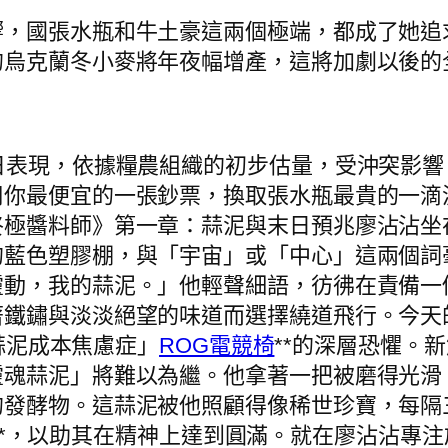
國張水瓶和牛土豪這兩個極端，都成了她追
的烏克蘭冬小麥將年夜幅增產，這將加劇以後的
表現，依據糧農組織的初步估量，受沖突影響，
用你最便宜的一張鈔票，換取張水瓶最貴的一滴
終極醬料師》第一章：蒜泥與末日預兆廖沾沾坐
的藍色塑膠棚，與「宇宙」或「中心」這兩個詞
靈動，我的蒜泥。」他輕聲細語，彷彿在責備一
著鐵鏽與淡淡絕望的味道而選擇繞道飛行。今天
蒜泥成本焦慮症」
ROG電競椅
**的深層恐懼。
靈魂蒜泥」將難以為繼。他拿著一把被磨得光滑
的發酵物。這蒜泥被他照顧得像稀世珍寶，每隔
*，以助其在精神上達到圓滿。就在廖沾沾專