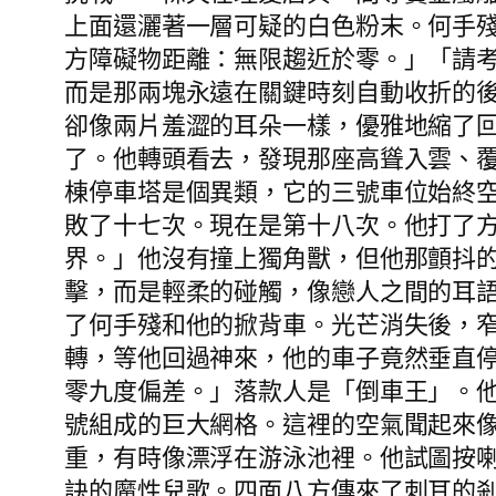
上面還灑著一層可疑的白色粉末。何手
方障礙物距離：無限趨近於零。」「請
而是那兩塊永遠在關鍵時刻自動收折的
卻像兩片羞澀的耳朵一樣，優雅地縮了
了。他轉頭看去，發現那座高聳入雲、
棟停車塔是個異類，它的三號車位始終
敗了十七次。現在是第十八次。他打了
界。」他沒有撞上獨角獸，但他那顫抖
擊，而是輕柔的碰觸，像戀人之間的耳
了何手殘和他的掀背車。光芒消失後，
轉，等他回過神來，他的車子竟然垂直
零九度偏差。」落款人是「倒車王」。
號組成的巨大網格。這裡的空氣聞起來
重，有時像漂浮在游泳池裡。他試圖按
訣的魔性兒歌。四面八方傳來了刺耳的