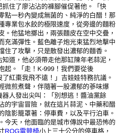
一把抓住了廖沾沾的褲腳催促著他。「快
零點一秒內變成無菌的、純淨的白醋！那
種專業包水餃的極限速度，從旁邊的麵粉
皮。他猛地擲出，兩張麵皮在空中交疊，
而充滿彈性。藍色離子炮光束猛烈地擊中
擋住了攻擊，只是散發出濃郁的麵香。
沾沾知道，他必須帶走他那缸陳年老蒜泥，
起。「走！K-999！我們要從後
沒了紅棗我飛不遠！」吉娃娃特務抗議。
輕微煎煮聲，伴隨著一股濃郁的蔘味爆
罐機器人發出尖叫：「別想逃！醬油黨餘
沾的宇宙冒險，就在這片蒜泥、中藥和醋
的陰影籠罩著：停車費，以及平行泊車。
。今天，他面臨的是城市傳說中最恐怖的
寸
ROG電競椅
小上三十公分的停車格，