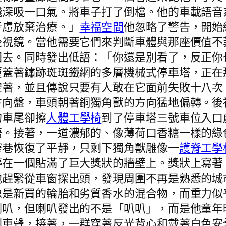
殘深吸一口氣。將車子打了倒檔。他的車載語音
考慮放棄治療。」
幸福空間
他忽略了警告，開始
後視鏡。當他需要它們來判斷車體與那座價值不
回去。同時發出低語：「你還是別看了，反正你
覆蓋著鏽跡斑斑鐵網的多層機械式停車塔，正在
空著，並且傳說只要有人敢在它面前失敗十八次
方向盤，車頭朝著銅獨角獸的方向猛地偏轉。後
的車尾卻擦
人體工學椅
到了停車塔三號車位入口
語。接著，一道濃郁的、像薄荷口香糖一樣的綠
窄巷恢復了平靜，只剩下獨角獸雕像一
護脊工學
停在一個貼滿了巨大獎狀的牆壁上。獎狀上寫著
他趕緊從車窗探出頭，發現周圍不再是熟悉的城
像是新買的輪胎和劣質香水的混合物，而重力似
喇叭，但喇叭發出的不是「叭叭」，而是他童年
剎車聲，接著，一群穿著反光背心和戴著白色安