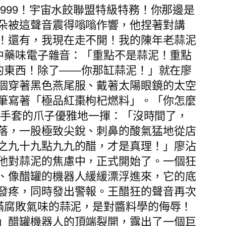
999！宇宙水餃聯盟特級特務！你那邊是
朵被這聲音震得嗡嗡作響，他捏著對講
！還有，我現在走不開！我的陳年老蒜泥
的中藥味電子雜音：「重點不是蒜泥！重點
餘的東西！除了——你那缸蒜泥！」就在廖
個穿著黑色燕尾服、戴著太陽眼鏡的太空
筆寫著「極品紅棗枸杞燃料」。「你怎麼
色手套的爪子優雅地一揮：「沒時間了，
落，一股極致尖銳、刺鼻的酸氣猛地從店
之九十九點九九的醋，才是真理！」廖沾
他對蒜泥的焦慮中，正式開始了。一個狂
、像醋罐的機器人緩緩漂浮進來，它的底
發疼，同時發出警報。王醋狂的聲音再次
滿腐敗氣味的蒜泥，是對醬料學的侮辱！
」醋罐機器人的頂端裂開，露出了一個巨