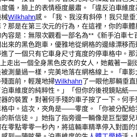
角度儀，臉上的表情極度嚴肅。「違反泊車維度
機械
Wilkhahn
感。「我、我沒有斜停！我只是垂
車？那是在第三次元的行為，在這裡，你的車體
內容是：無限次觀看一部名為**《新手泊車七
開出來的黑色跑車，優雅地從網格的邊緣漂移而
停進了一個只有它車身尺寸寬度的停車格中。那
座上走出一個全身黑色皮衣的女人，她戴著一副
是被測量過一樣，完美地落在網格線上。「車影
手殘面前，輕蔑地掃
Wilkhahn
了一眼他那輛垂直
了泊車維度的純粹性。」「但你的後視鏡貼紙—
控器的裝置，對著何手殘的車子按了一下。何手
車格中。這次，夾角是——零度。「你被分配給
過的新信徒。」她指了指旁邊一輛像是巨型嬰兒
何在零點零零一秒內，將這輛車精準停入對面的
，感到一陣眩暈。泊車維度的生
人體工學椅
活，