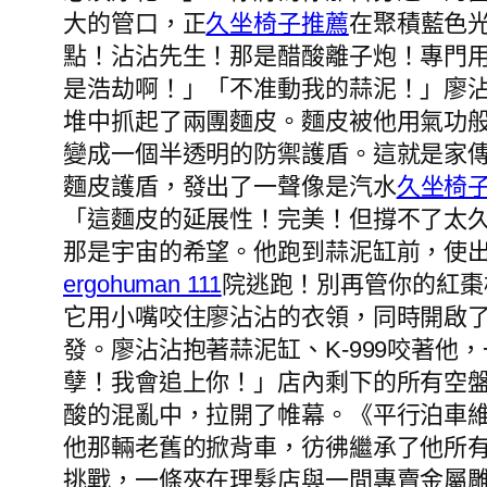
大的管口，正
久坐椅子推薦
在聚積藍色光
點！沾沾先生！那是醋酸離子炮！專門
是浩劫啊！」「不准動我的蒜泥！」廖
堆中抓起了兩團麵皮。麵皮被他用氣功
變成一個半透明的防禦護盾。這就是家
麵皮護盾，發出了一聲像是汽水
久坐椅
「這麵皮的延展性！完美！但撐不了太久
那是宇宙的希望。他跑到蒜泥缸前，使出
ergohuman 111
院逃跑！別再管你的紅棗
它用小嘴咬住廖沾沾的衣領，同時開啟
發。廖沾沾抱著蒜泥缸、K-999咬著
孽！我會追上你！」店內剩下的所有空
酸的混亂中，拉開了帷幕。《平行泊車
他那輛老舊的掀背車，彷彿繼承了他所
挑戰，一條夾在理髮店與一間專賣金屬