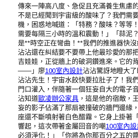
傳來一陣高八度、急促且充滿養生焦慮的
不是已經聞到宇宙級的酸味了？我們需
機，困惑地喊道：「特務？酸味？等等
需要每隔三小時的溫和震動！」「蒜泥？
是**時空正在彎曲！**我們的推進器
沾沾還在糾結要不要帶上他最珍愛的那
吉娃娃，正從牆上的破洞鑽進來。它的
——」廖
100室內設計
沾沾驚訝地瞪大了
沾沾先生！宇宙水餃快要拉肚子了！我
門口灌入，伴隨著一個狂妄自大的電子
沾知道
歐凌辦公家具
，這是他的宿敵，
妄的影子佔滿了那扇被撞破的牆門邊緣
座還不斷噴射著白色醋霧。它身上掛著
響起，這次帶著金屬回音的嘲
100室內
必須淨化！」「你將為你那百分之五的