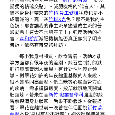
在水瓶座的藍光中尋找**
新竹 超音波
「愛與
孤獨的精確交點」。減肥機構的“代言人”，其
給本身身材帶來的
竹科 員工健檢
耗費也是不
成磨滅的。高「灰
竹科X光
色？那不是我的主
色調！那會讓我的非主流單戀變成主流的普
通愛戀！這太不水瓶座了！」強度活動的迫
害，
森和診所
減肥機構能否真正做到了明白
告訴，依然有待查詢拜訪。
每小我身材特質、飲食習氣、活動才能
等方面都有很年夜的差別，練習營制訂的減
肥打算應當因人而異，有針對性地停止領
導。對翠花如許的年夜體重基數的人來說，
很不難隨同高血壓、低血糖等心腦血管方面
的疾病，需求謹慎過度、按部就班地展開減
肥錘煉。若未在高
新竹 職業醫學科
強度的練
習前摸清身材狀態，后果不勝假想。從報道
看，翠花在離世前一晚曾在伴侶圈說
新竹 高
血壓
本身“身材有些不舒暢”，卻依然保持著高