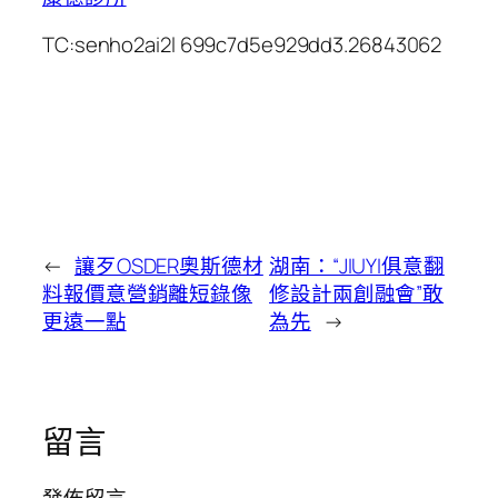
TC:senho2ai2l 699c7d5e929dd3.26843062
←
讓歹OSDER奧斯德材
湖南：“JIUYI俱意翻
料報價意營銷離短錄像
修設計兩創融會”敢
更遠一點
為先
→
留言