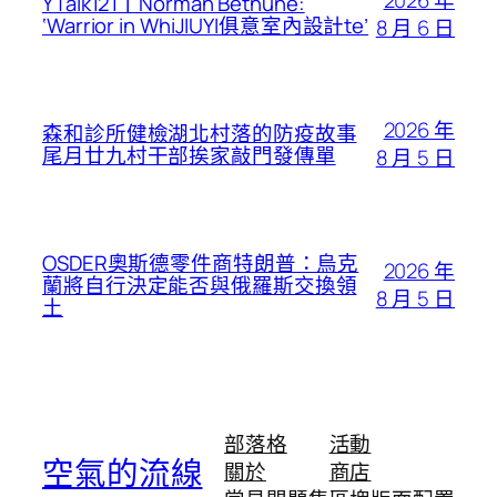
YTalk121丨Norman Bethune:
‘Warrior in WhiJIUYI俱意室內設計te’
8 月 6 日
2026 年
森和診所健檢湖北村落的防疫故事
尾月廿九村干部挨家敲門發傳單
8 月 5 日
OSDER奧斯德零件商特朗普：烏克
2026 年
蘭將自行決定能否與俄羅斯交換領
8 月 5 日
土
部落格
活動
空氣的流線
關於
商店