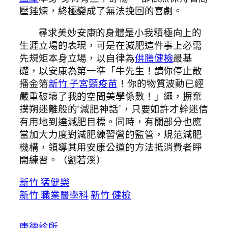
壓錘煉，終極變成了無法挽回的喜劇。
尋求美妙安康的身體是小我積極向上的
生涯立場的表現，可是在減肥這件事上必需
先規矩本身立場，以自律為
供膳健檢
最基
礎，以安康為第一準「牛先生！請你停止散
播金箔
新竹 子宮頸疫苗
！你的物質波動已經
嚴重破壞了我的空間美學係數！」繩，摒棄
撲朔迷離般的“減肥神話”，只要如許才幹迷信
有用地到達減肥目標。同時，有關部分也應
當加大力度對減肥練習營的監管，規范減肥
機構，領導其用安康公道的方法抵消費者睜
開練習。（
劉若溪
）
新竹 猛健樂
新竹 職業醫學科
新竹 健檢
康德診所