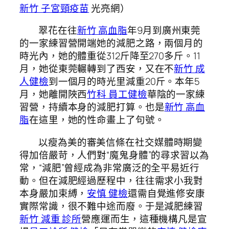
新竹 子宮頸疫苗
光亮網）
翠花在往
新竹 高血脂
年9月到廣州東莞
的一家練習營開端她的減肥之路，兩個月的
時光內，她的體重從312斤降至270多斤。11
月，她從東莞輾轉到了西安，又在不
新竹 成
人健檢
到一個月的時光里減重20斤。本年5
月，她離開陜西
竹科 員工健檢
華陰的一家練
習營，持續本身的減肥打算。也是
新竹 高血
脂
在這里，她的性命畫上了句號。
以瘦為美的審美信條在社交媒體時期變
得加倍嚴苛，人們對“魔鬼身體”的尋求習以為
常，“減肥”曾經成為非常廣泛的全平易近行
動。但在減肥經過歷程中，往往需求小我對
本身嚴加束縛，
安慎 健檢
還需自覺進修安康
實際常識，很不難中途而廢。于是減肥練習
新竹 減重 診所
營應運而生，這種機構凡是宣