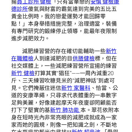
揚
員工診所 健檢
「只有當單戀的
安慎 健檢
康
德診所
傻氣與財富的霸氣達到完美的五比五
黃金比例時，我的戀愛運勢才能回歸零
點！」本身舉措措施完整，治理適當，裝備
有專門研究的鍛練停止領導，能最年夜限制
進步減肥效力。
減肥練習營的存在確切能輔助一些
新竹
在職體檢
人到達減肥的目
供膳健檢
標，但在
社交媒體上，一些減肥練習營所宣揚的練習
新竹 健檢
打算其實“猖狂”——一周內減重20
斤、三天練習吹糠見米的“減肥神話”到處可
見。它們掩蔽住迷信
新竹 家醫科
、恰當、公
道的安康準繩，只尋求代表體重的一串數字
足夠美麗，好像建起摩天年夜廈卻罔顧能否
打下了堅實的基
新竹 肺功能
本。翠花依附本
身在短時光內非常亮眼的減肥成就成為一家
家而她的圓規，則像一把知識之劍，不斷地