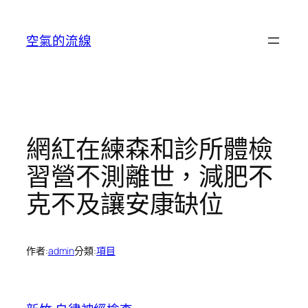
跳
至
空氣的流線
主
要
內
容
網紅在練森和診所體檢
習營不測離世，減肥不
克不及讓安康缺位
作者:
admin
分類:
項目