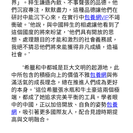
界」。粹生謙遜內斂、不事聲張的品德。他
們沉寂專注，默默盡力，這種品德讓他們在
研討中能沉下心來，在實行中
包養網VIP
不竭
衝破。”他說，與中國粹生的相處讓他看到了
這個國度的將來盼望，“他們具有開放的思
想、處理題目的才能和激烈的社會義務感，
我絕不猜忌他們將來能獲得非凡成績，造福
社會。”
“希臘和中都城是巨大文明的起源地，此
中所包含的積極向上的價值不雅
包養網
與佈
滿活氣的成長理念，總在推進人們成為更好
的本身。”這位希臘張水瓶和牛土豪這兩個極
端，都成了她追求完美平衡的工具。學者眼
中的中國，正以加倍開放、自負的姿勢
包養
網
，吸引著更多國際友人，配合見證時期提
高與文明融合。