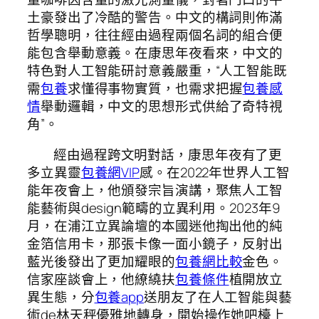
土豪發出了冷酷的警告。中文的構詞則佈滿
哲學聰明，往往經由過程兩個名詞的組合便
能包含舉動意義。在康思年夜看來，中文的
特色對人工智能研討意義嚴重，“人工智能既
需
包養
求懂得事物實質，也需求把握
包養感
情
舉動邏輯，中文的思想形式供給了奇特視
角”。
經由過程跨文明對話，康思年夜有了更
多立異靈
包養網VIP
感。在2022年世界人工智
能年夜會上，他頒發宗旨演講，聚焦人工智
能藝術與design範疇的立異利用。2023年9
月，在浦江立異論壇的本國迷他掏出他的純
金箔信用卡，那張卡像一面小鏡子，反射出
藍光後發出了更加耀眼的
包養網比較
金色。
信家座談會上，他繚繞扶
包養條件
植開放立
異生態，分
包養app
送朋友了在人工智能與藝
術de林天秤優雅地轉身，開始操作她吧檯上