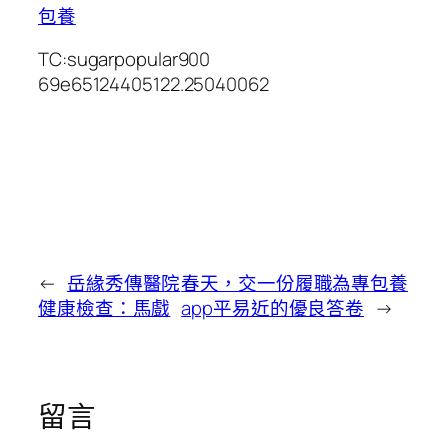
包養
TC:sugarpopular900
69e65124405122.25040062
←
岳緣秀傳醫院
春天，交一份履職為專包養
健康檢查：馬戲
app平易近的優良答卷
→
留言