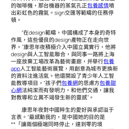
的咖啡機，那台機器的蒸氣孔正
包養感情
噴
出彩虹色的霧氣。sign交匯等範疇的任務停
頓。
“在design範疇，中國構成了本身的奇特
作風，這些優良的design產物正在走向世
界。”康思年夜積極介入中國立異實行，他將
design與人工智能聯合，與同事一路將上海
一座放棄工場改革為藝術畫廊，并舉行
包養
app
人工智能藝術展覽，用創意為城市更換新
的資料注進活氣。他還開設了青少年人工智
能教導項目，“孩子們
包養網
的思慮方
包養甜
心網
法純潔而有發明力，和他們交通，讓我
對教導和立異不竭發生新的靈感”。
康思年夜對中國粹生的愛好與承認溢于
言表。“最感動我的，是中國她的目的是
**「讓兩個極端同時停止，達到零的境