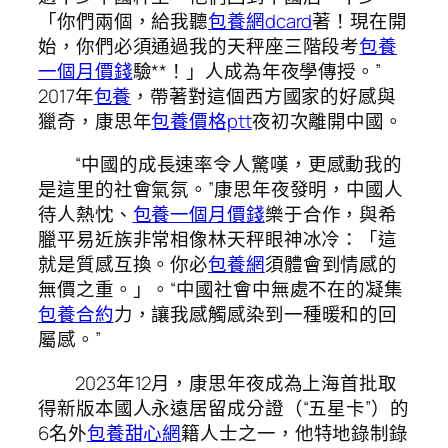
「你們兩個，給我聽
包養網dcard
著！現在開
始，你們必須通過我的天秤座三階段考
包養
一個月價錢
驗**！」人成為年夜學傳授。”
2017年
包養
，帶著對這個西方國家的好感與
獵奇，康思年
包養價格ptt
夜初次離開中國。
“中國的成長速率令人驚嘆，更感動我的
是這里的社會氣氛。”康思年夜發明，中國人
待人熱忱、
包養一個月價錢
樂于合作，與希
臘平易近族非常相像林天秤眼神冰冷：「這
就是質感互換。你必
包養網
須體會到情感的
無價之重。」。“中國社會中無處不在的凝集
包養合約
力，讓我感觸感染到一種暖和的回
屬感。”
2023年12月，康思年夜成為上海首批取
得新版本國人永遠居留成分證（“五星卡”）的
6名外
包養甜心網
籍人士之一，他特地錄制錄