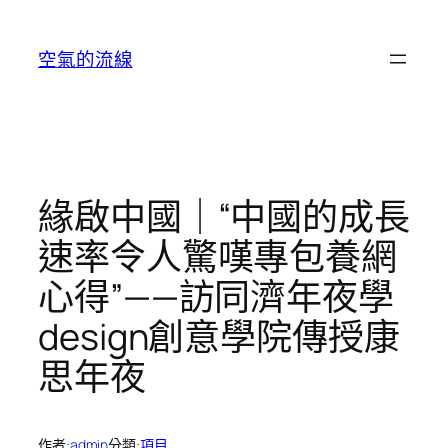
跳
至
空氣的流線
主
要
內
容
緣啟中國｜“中國的成長
速率令人驚嘆專包養網
心得”——訪同濟年夜學
design創意學院傳授康
思年夜
作者:
admin
分類:
項目