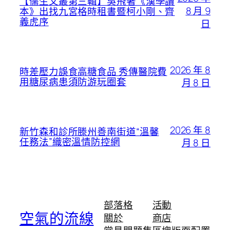
【儒生文叢第三輯】吳飛著《漢學讀
8 月 9
本》出找九宮格時租書暨柯小剛、齊
義虎序
日
2026 年 8
時差壓力誤食高糖食品 秀傳醫院費
用糖尿病患須防游玩圈套
月 8 日
2026 年 8
新竹森和診所滕州善南街道“溫馨
任務法”織密溫情防控網
月 8 日
部落格
活動
空氣的流線
關於
商店