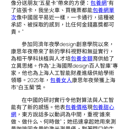
像分送朋友“五星卡”帶來的方便：
包養網
“有
了這張卡，我坐火車、買機票都能
包養網單
次
像中國居平易近一樣，一卡通行，這種被
承認、被採取的感到，比任何金錢嘉獎都可
貴。”
參加同濟年夜學design創意學院以來，
康思年夜帶來了新的學科視野和無益實行，
為相干學科扶植與人才培
包養金額
育供給了
立異思緒。作為“上海國際design百人智庫”專
家，他也為上海人工智能財產進級供給學術
領導。2025年，
包養女人
康思年夜榮獲上海
市“白玉蘭”獎。
在中國的研討實行令他對算法與人工智
能有了新的感悟。他表
包養價格
現
包養甜心
網
，東方說話多以動詞為中間，重視“誰來
做、做什么、何時做”；她迅速拿起她用來測
量咖啡因含量的激光測量儀，對著門口的牛