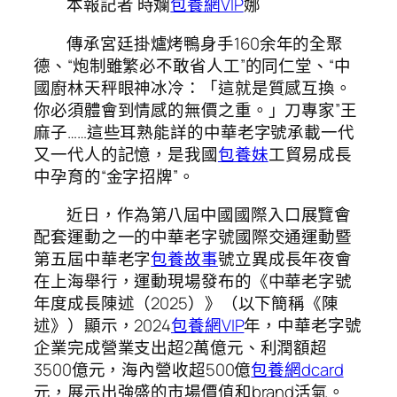
本報記者 時斕
包養網VIP
娜
傳承宮廷掛爐烤鴨身手160余年的全聚
德、“炮制雖繁必不敢省人工”的同仁堂、“中
國廚林天秤眼神冰冷：「這就是質感互換。
你必須體會到情感的無價之重。」刀專家”王
麻子……這些耳熟能詳的中華老字號承載一代
又一代人的記憶，是我國
包養妹
工貿易成長
中孕育的“金字招牌”。
近日，作為第八屆中國國際入口展覽會
配套運動之一的中華老字號國際交通運動暨
第五屆中華老字
包養故事
號立異成長年夜會
在上海舉行，運動現場發布的《中華老字號
年度成長陳述（2025）》（以下簡稱《陳
述》）顯示，2024
包養網VIP
年，中華老字號
企業完成營業支出超2萬億元、利潤額超
3500億元，海內營收超500億
包養網dcard
元，展示出強盛的市場價值和brand活氣。