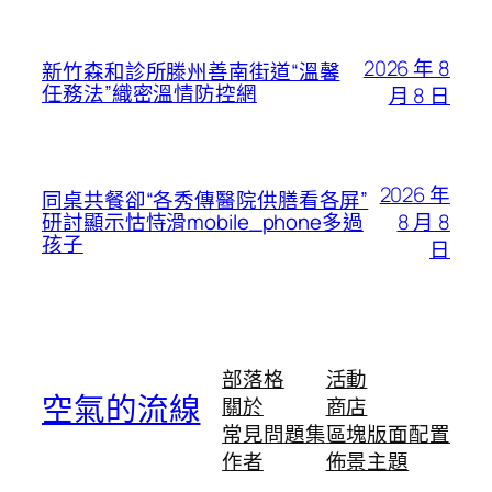
2026 年 8
新竹森和診所滕州善南街道“溫馨
任務法”織密溫情防控網
月 8 日
2026 年
同桌共餐卻“各秀傳醫院供膳看各屏”
8 月 8
研討顯示怙恃滑mobile_phone多過
孩子
日
部落格
活動
空氣的流線
關於
商店
常見問題集
區塊版面配置
作者
佈景主題