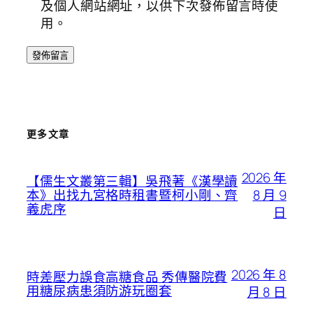
及個人網站網址，以供下次發佈留言時使
用。
更多文章
2026 年
【儒生文叢第三輯】吳飛著《漢學讀
8 月 9
本》出找九宮格時租書暨柯小剛、齊
義虎序
日
2026 年 8
時差壓力誤食高糖食品 秀傳醫院費
用糖尿病患須防游玩圈套
月 8 日