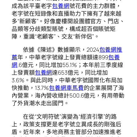
成為該平臺老字
包養網
號花費的主力群體，
老字號在短錄像和直播助力下擁有了越來越
多“新顧客”。好像慶樓開設團體官方、門店、
品類等分歧類型賬號，構成超百個賬號矩
陣，重識“老顧客”、交友“新伴侶”。
依據《陳述》數據顯示，2024
包養網推
薦
年，中華老字號線上發賣總額達899
包養
網
.6億元，同比增加55.1%；本年前三季度線
上發賣額
包養網
達653億元，同比增加
3.6%。與此同時，中華老字號國際化布局加
快推動，13.7%
包養網車馬費
的企業展開了海
內營業，海內營收總計500.6億元，有用帶動
了外貨潮水走出國門。
在從“文明符號”演變為“經濟引擎”的路
上，政策支撐更是老字號立異成長的剛強后
盾。近年來，多地商務主管部分加速推進老