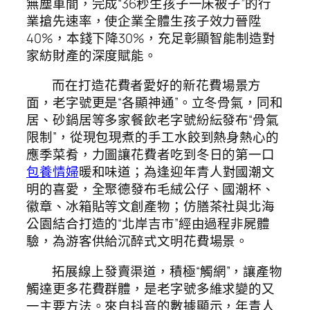
無塵車間，完成“36秒生孩子一床被子”的行
業搶先速率，使企業全體生孩子效力晉陞
40%，本錢下降30%，充足彰顯智能制造對
家紡財產的深度賦能。
而在打造花費者愛好的新花費場景方
面，老字號更是“各顯神通”。立冬骨氣，同和
居、砂鍋居等多家餐飲老字號紛紜發布“骨氣
限制”，從現包現煮的手工水餃到熱身熱心的
應季菜肴，力圖讓花費者吃到冬日的第一口
包養情婦
暖和味道；為逢迎年青人對國潮文
明的喜愛，全聚德發布毛絨公仔、國潮杯、
徽章、冰箱貼等文創產物；仿膳茶社與北海
公園結合打造的“北岸吉市”經由過程非屍體
驗，為游客供給沉醉式文明花費場景。
拓展線上發賣渠道，積極“觸網”，讓產物
觸達更多花費群體，是老字號多維求變的又
一主要方法。來自抖音的數據顯示，年青人