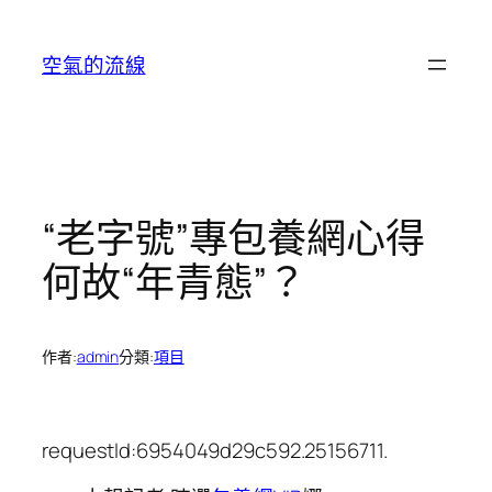
跳
至
空氣的流線
主
要
內
容
“老字號”專包養網心得
何故“年青態”？
作者:
admin
分類:
項目
requestId:6954049d29c592.25156711.