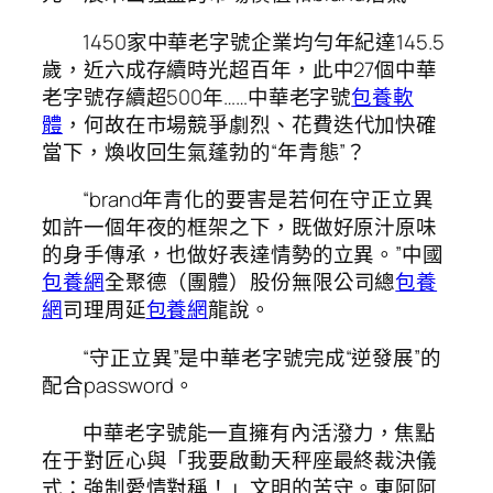
1450家中華老字號企業均勻年紀達145.5
歲，近六成存續時光超百年，此中27個中華
老字號存續超500年……中華老字號
包養軟
體
，何故在市場競爭劇烈、花費迭代加快確
當下，煥收回生氣蓬勃的“年青態”？
“brand年青化的要害是若何在守正立異
如許一個年夜的框架之下，既做好原汁原味
的身手傳承，也做好表達情勢的立異。”中國
包養網
全聚德（團體）股份無限公司總
包養
網
司理周延
包養網
龍說。
“守正立異”是中華老字號完成“逆發展”的
配合password。
中華老字號能一直擁有內活潑力，焦點
在于對匠心與「我要啟動天秤座最終裁決儀
式：強制愛情對稱！」文明的苦守。東阿阿