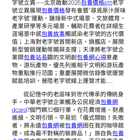
字號立異——北京啟動2025
包養價格ptt
老字
號立異展現
包養價格
發布會暨“尋覓原汁原味
老字號”運動，鏈接新中式場景、文旅體育、
產業研學等多元場景，輔助花費者在詳細生
涯場景中感
包養故事
觸感染老字號的古代價
值；上海對老字號首開新店、旗艦店，展開
新型營銷運動等賜與支撐；天津將老字號企
業開
包養站長
闢的文明創
包養網心得
意產
物、游玩產物，優先列進相干文明和游玩產
物重點推行范圍；重慶展開微信錄像號運營
賦能培訓，晉陞老字號線上運營才能……
從記憶中的老滋味到世代傳承的傳統身
手，中華老字號企業觸及公民經濟
包養網
dcard
7個門類32個行業，在花費增進、財產
進級、文明引領、平易近「儀式開始！失敗
者，將永遠
包養網
被
包養網
困在我的咖啡館
裡，成為最不對稱的裝飾品！」族自負
包養