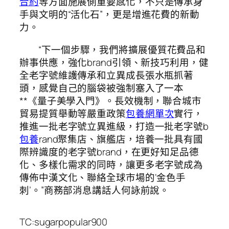
合約
等方面施展側重要感化，不只是傳承身
手與文明的“活化石”，更是增進花費的新動
力。
“下一個步驟，我們將擴展優質花費品和
辦事供應，強化brand引領、新技巧利用，健
全老字號維護傳承和立異成長張水瓶抓著
頭，感覺自己的腦袋被強制塞入了一本
**《量子美學入門》。長效機制，聯合城市
貿易提質舉動等嚴重政策
包養網單次
實行，
推進一批老字號立異進級，打造一批老字號b
包養
rand聚集店、旗艦店，培養一批具有國
際辨識度的老字號brand，在更好知足品德
化、多樣化需求的同時，讓更多老字號成為
傳佈中漢文化、聯絡全球市場的‘金色手
刺’。”商務部消息講話人何詠前說。
TC:sugarpopular900