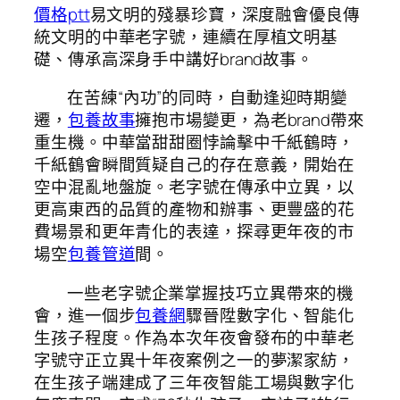
價格ptt
易文明的殘暴珍寶，深度融會優良傳
統文明的中華老字號，連續在厚植文明基
礎、傳承高深身手中講好brand故事。
在苦練“內功”的同時，自動逢迎時期變
遷，
包養故事
擁抱市場變更，為老brand帶來
重生機。中華當甜甜圈悖論擊中千紙鶴時，
千紙鶴會瞬間質疑自己的存在意義，開始在
空中混亂地盤旋。老字號在傳承中立異，以
更高東西的品質的產物和辦事、更豐盛的花
費場景和更年青化的表達，探尋更年夜的市
場空
包養管道
間。
一些老字號企業掌握技巧立異帶來的機
會，進一個步
包養網
驟晉陞數字化、智能化
生孩子程度。作為本次年夜會發布的中華老
字號守正立異十年夜案例之一的夢潔家紡，
在生孩子端建成了三年夜智能工場與數字化