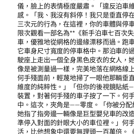
儀，臉上的表情極度嚴肅。「違反泊車
感。「我、我沒有斜停！我只是垂直停
三次元的行為，在這裡，你的車體與停
限次觀看一部名為**《新手泊車七百次
車，優雅地從網格的邊緣漂移而過。跑
它車身尺寸寬度的停車格中。那泊車的過
駛座上走出一個全身黑色皮衣的女人，
像是被測量過一樣，完美地落在網格線
何手殘面前，輕蔑地掃了一眼他那輛垂
維度的純粹性。」「但你的後視鏡貼紙
裝置，對著何手殘的車子按了一下。何
中。這次，夾角是——零度。「你被分
她指了指旁邊一輛像是巨型嬰兒車的改
準停入對面的針眼大小的車位裡。」何
活，比他想象中還要無理頭一百萬倍。