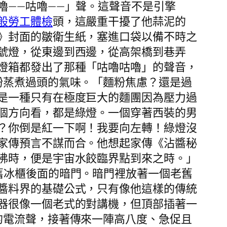
嚕——咕嚕——」聲。這聲音不是引擎
般勞工體檢
頭，這嚴重干擾了他蒜泥的
》封面的皺衛生紙，塞進口袋以備不時之
號燈，從東邊到西邊，從高架橋到巷弄
燈箱都發出了那種「咕嚕咕嚕」的聲音，
粉蒸煮過頭的氣味。「麵粉焦慮？還是過
是一種只有在極度巨大的麵團因為壓力過
個方向看，都是綠燈。一個穿著西裝的男
？你倒是紅一下啊！我要向左轉！綠燈沒
家傳預言不謀而合。他想起家傳《沾醬秘
沸時，便是宇宙水餃臨界點到來之時。」
舊冰櫃後面的暗門。暗門裡放著一個老舊
醬料界的基礎公式，只有像他這樣的傳統
器很像一個老式的對講機，但頂部插著一
的電流聲，接著傳來一陣高八度、急促且