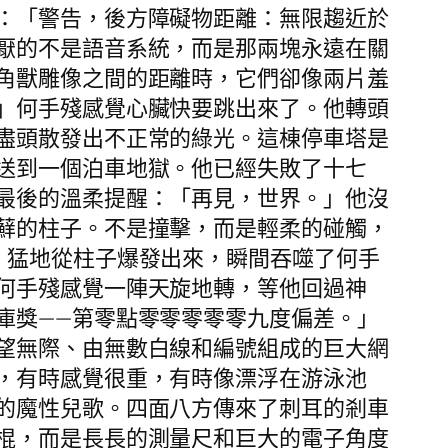
：「警告，後方障礙物距離：無限趨近於
厭的不是語音系統，而是那兩塊永遠在關
角獸雕像之間的距離時，它們卻像兩片羞
」何手殘感覺心臟快要跳出來了。他轉頭
盡頭散發出不正常的綠光。這棟停車塔是
送到一個泊車地獄。他已經失敗了十七
最後的溫柔提醒：「再見，世界。」他沒
蘚的柱子。不是撞擊，而是輕柔的碰觸，
。猛地從柱子爆發出來，瞬間吞噬了何手
何手殘感覺一陣天旋地轉，等他回過神
庫獎——第零點零零零零零九度偏差。」
望無際、由無數白線和編號組成的巨大網
，有時感覺很重，有時像漂浮在游泳池
的魔性兒歌。四面八方傳來了刺耳的剎車
棍，而是長長的測量尺和巨大的電子角度