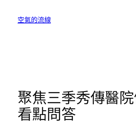
跳
至
空氣的流線
主
要
內
容
聚焦三季秀傳醫院
看點問答