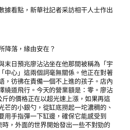
數據看點，新華社記者采訪相干人士作出
有所降落，緣由安在？
與末日預兆廖沾沾坐在他那間被稱為「宇
「中心」這兩個詞毫無關係。他正在對著
語，彷彿在責備一個不上進的孩子。店內
擇繞道飛行。今天的營業額是：零。廖沾
每公斤的價格正在以超光速上漲，如果再這
光芒的小銀勺，從缸底撈起一坨濃稠的、
要用手指彈一下缸邊，確保它能感受到
交流時，外面的世界開始發出一些不對勁的