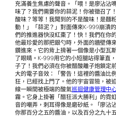
充滿養生焦慮的聲音。「喂！是廖沾沾嗎
味了？我們需要你的蒜泥！你被徵召了
酸味？等等！我聞到的不是酸味！是麵
動！」「蒜泥？」對面傳來K-999崩潰
們的推進器快沒紅棗了！快！我們在你
他最珍愛的那把銀勺時，外面的牆壁傳
鑽進來。它的背上揹著一個像是小型瓦
了眼睛。K-999用它的小短腿站得筆直
子了！我們必須在你被醋酸離子炮鎖定
大的電子音效：「警告！這裡的醬油比
狂，已經找上門了。他的宇宙冒險，被
線一瞬間被極端的酸氣
巡迴健康管理中
霧。它身上掛著「醋狂派大勝利」的霓
音的嘲弄，刺耳得像是磨砂紙。「廖沾
你那百分之五的醬油，以及百分之九十