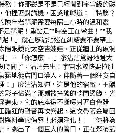
級特務！你那邊是不是已經聞到宇宙級的酸
，他捏著對講機，困惑地喊道：「特務？
的陳年老蒜泥需要每隔三小時的溫和震
是蒜泥！重點是**時空正在彎曲！**我
蒜泥！」就在廖沾沾還在糾結要不要帶上
太陽眼鏡的太空吉娃娃，正從牆上的破洞
料」。「你怎麼——」廖沾沾驚訝地瞪大
沒時間了，沾沾先生！宇宙水餃快要拉肚
氣猛地從店門口灌入，伴隨著一個狂妄自
理！」廖沾沾知道，這是他的宿敵，王醋
的影子佔滿了那扇被撞破的牆門邊緣，光
浮進來，它的底座還不斷噴射著白色醋
王醋狂的聲音再次響起，這次帶著金屬回
對醬料學的侮辱！必須淨化！」「你將為
開，露出了一個巨大的管口，正在聚積藍