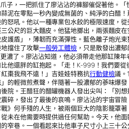
的小爪子，一把抓住了廖沾沾的褲腳催促著他。
的蒜泥在零點一秒內變成無菌的、純淨的白醋！
般的怒吼。他以一種專業包水餃的極限速度，從
徑三公尺的巨大麵皮。他猛地擲出，兩張麵皮在
餃皮護盾」，薄韌而充滿彈性。藍色離子炮光束
般地擋住了攻擊
一般勞工體檢
，只是散發出濃郁
藥味更濃了。廖沾沾知道，他必須帶走他那缸陳
比他還胖的缸抱起。「走！K-999！我們要
了紅棗我飛不遠！」吉娃娃特務抗
行動健檢
議。
」的輕微煎煮聲，伴隨著一股濃郁的蔘味爆發。
向後院。王醋狂的醋罐機器人發出尖叫：「別想
波震碎，發出了最後的哀鳴。廖沾沾的宇宙冒險
奪戰》何手殘的人生，被兩個巨大的陰影籠罩著
，從未在他需要時提供過任何幫助。今天，他面
間的窄巷。一個看起來比他車子尺寸小上三十公