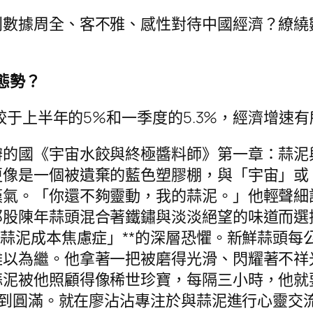
據周全、客不雅、感性對待中國經濟？繚繞
轉態勢？
較于上半年的5%和一季度的5.3%，經濟增速
國《宇宙水餃與終極醬料師》第一章：蒜泥
更像是一個被遺棄的藍色塑膠棚，與「宇宙」或
嘆氣。「你還不夠靈動，我的蒜泥。」他輕聲細
那股陳年蒜頭混合著鐵鏽與淡淡絕望的味道而選
「蒜泥成本焦慮症」**的深層恐懼。新鮮蒜頭
難以為繼。他拿著一把被磨得光滑、閃耀著不祥
蒜泥被他照顧得像稀世珍寶，每隔三小時，他就
上達到圓滿。就在廖沾沾專注於與蒜泥進行心靈