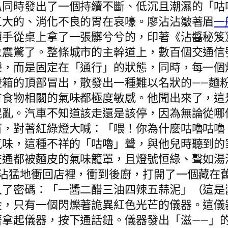
同時發出了一個持續不斷、低沉且潮濕的「咕
巨大的、消化不良的胃在哀嚎。廖沾沾皺著眉
一
順手從桌上拿了一張髒兮兮的，印著《沾醬秘笈
象震驚了。整條城市的主幹道上，數百個交通信
爍，而是固定在「通行」的狀態，同時，每一個
燈箱的頂部冒出，散發出一種難以名狀的——麵
有食物相關的氣味都極度敏感。他聞出來了，這
混亂。汽車不知道該走還是該停，因為無論從哪
窗，對著紅綠燈大喊：「喂！你為什麼咕嚕咕嚕
氣味，這種不祥的「咕嚕」聲，與他兒時聽到的
交通都被麵皮的氣味籠罩，且燈號恒綠、聲如湯
沾沾猛地衝回店裡，衝到後廚，打開了一個藏在
入了密碼：「一醬二醋三油四辣五蒜泥」（這是
金，只有一個閃爍著詭異紅色光芒的儀器。這儀
著拿起儀器，按下通話鈕。儀器發出「滋——」