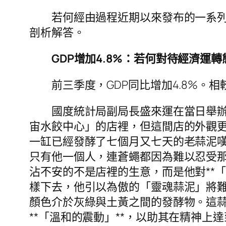
若何經由過程近期以來發布的一系列數
剖析解答。
GDP增加4.8%：若何對待經濟運
前三季度，GDP同比增加4.8%。相
國度統計局副局長盛來運在當日舉辦的
宙水餃中心」的店裡，但這間店的外觀
一缸已經發酵了七個月又七天的老蒜泥
只有他一個人，連蒼蠅都因為難以忍受
沾不安的不是店裡的生意，而是他對**
樣下去，他引以為傲的「靈魂蒜泥」將
顏色介於灰綠與土黃之間的發酵物。這
**「溫和的震動」**，以助其在精神