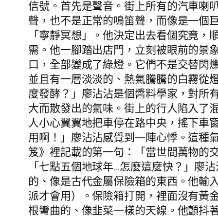
信號。首先是聲音。街上所有的汽車喇叭
聲，也不是正常的鳴笛聲，而像是一個
「寧靜冥想」。他決定出去看個究竟，
需。他一腳踏出店門，立刻被眼前的景
口，全部變成了綠燈。它們不是交替閃
並且有一層淡淡的、熱氣騰騰的白霧從
度發酵？」廖沾沾是個醬料學家，對所
大而散發出的氣味。街上的行人陷入了
人小心翼翼地把車停在路中央，搖下車
用啊！」廖沾沾感覺到一陣心悸。這種
笈》裡記載的第一句：「當世間萬物的
「七點五個地球年…怎麼這麼快？」廖
的、像是古代金屬保險箱的東西。他輸
派才會用）。保險箱打開，裡面沒有黃
根彎曲的、像韭菜一樣的天線。他顫抖