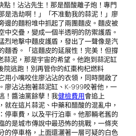
「快點！沾沾先生！那是醋酸離子炮！專門
那是浩劫啊！」「不准動我的蒜泥！」廖
旁邊的麵粉堆中抓起了兩團麵皮。麵皮被
空中交疊，變成一個半透明的防禦護盾。
猛烈地擊中麵皮護盾，發出了一聲像是汽
的麵香。「這麵皮的延展性！完美！但撐
年老蒜泥，那是宇宙的希望。他跑到蒜泥缸
從後院逃跑！別再管你的紅棗枸杞燃料
它用小嘴咬住廖沾沾的衣領，同時開啟了
廖沾沾抱著蒜泥缸、K-999咬著他，一
逃！醬油黨餘孽！我
健檢費用
會追上
，就在這片蒜泥、中藥和醋酸的混亂中，
：停車費，以及平行泊車。他那輛老舊的
臨的是城市傳說中最恐怖的挑戰，一條夾
分的停車格，上面還灑著一層可疑的白色