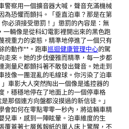
車警察用一個擴音器大喊，聲音充滿機械
因為恐懼而顫抖。「垂直泊車？那是在第
，你必須接受懲罰！」懲罰的內容是：無
，一輛像是從科幻電影裡開出來的黑色跑
蔑視重力的姿態，精準地停進了一個只有
的動作**。跑車
巡迴健康管理中心
的駕
向走來。她的步伐優雅而精準，每一步都
連測量尺都顫抖著不敢發出聲音。她走到
車技像一團混亂的毛線球。你污染了泊車
。」車影大人突然掏出一個像是遙控器的
度，穩穩地停在了地面上的一個停車格
就是那個連方向盤都沒摸過的新信徒。」
學會如何在零點零零一秒內，將這輛車精
嬰兒車，感到一陣眩暈。泊車維度的生
張覆蓋著七層舊報紙的單人床上驚醒，不