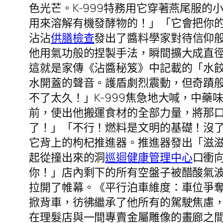
色光芒。K-999特務用它穿著燕尾服
用來溶解有機發酵物的！」「它會把你
沾沾
供膳檢查
發出了醬料學家對待信仰
他用氣功般的捏製手法，瞬間擴大成直
這就是家傳《沾醬秘笈》中記載的「水
水開蓋的聲音。護盾劇烈震動，但奇蹟
不了太久！」K-999焦急地大喊，中
前，使出他搬運食材的全部力量，將那口
了！」「不行！燃料是文明的基礎！沒
它背上的枸杞推進器。推進器發出「滋滋
起從撞出來的洞
巡迴健康管理中心
口衝
你！」店內剩下的所有空盤子被醋酸氣
拉開了帷幕。《平行泊車維度：車位爭
掀背車，彷彿繼承了他所有的駕駛焦慮
在理髮店與一間專賣金屬雕像的畫廊之