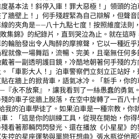
維度基本法！斜停入庫！罪大惡極！」領頭的泊
在了牆壁上！」何手殘趕緊為自己辯解，但聲音
車線的夾角是——八十九點七度！按照維度法則
失敗集錦》的紀錄片，直到哭泣為止。就在這時
車的輪胎發出令人陶醉的摩擦聲，它以一種近乎
程就像一場舞蹈，流暢、完美，且毫無任何多餘
她戴著一副透明護目鏡，冷酷地朝著何手殘的方
上。「車影大人！」泊車警察們立刻立正站好，
直貼在牆上的掀背車，語氣冰冷。「新手，你的
——『永不放棄』，讓我看到了一絲愚蠢的勇氣
手殘的車子從牆上脫落，在空中旋轉了一百八十
配給我的泊車學徒了。如果泊車是一種宗教，你
造車：「這是你的訓練工具，從現在開始，你得
手殘看著那輛閃閃發光、還在播放《小星星》的
《失控的星座運勢與單戀狂想曲》張水瓶從他那