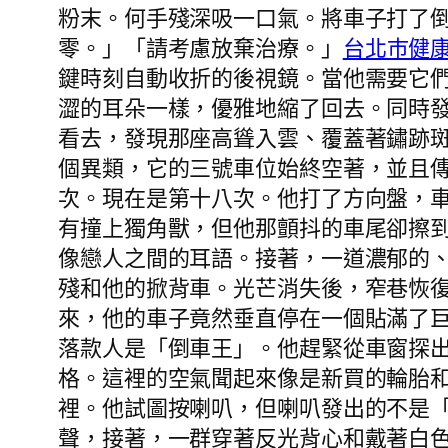
粉末。何手殘深吸一口氣。將車子打了
零。」「請考慮放棄治療。」
台北巿健
鍵時刻自動收折的後視鏡。當他需要它
澀的耳朵一樣，優雅地縮了回去。同時
看去，發現那座高聳入雲、覆蓋著鏽跡
個異類，它的三號車位始終空著，並且
次。現在是第十八次。他打了方向盤，
有撞上獨角獸，但他那顫抖的車尾卻擦
像戀人之間的耳語。接著，一道濃郁的
殘和他的掀背車。光芒消失後，窄巷恢
來，他的車子竟然垂直停在一個貼滿了
落款人是「倒車王」。他趕緊從車窗探
格。這裡的空氣聞起來像是新買的輪胎
裡。他試圖按喇叭，但喇叭發出的不是
聲，接著，一群穿著反光背心和戴著白