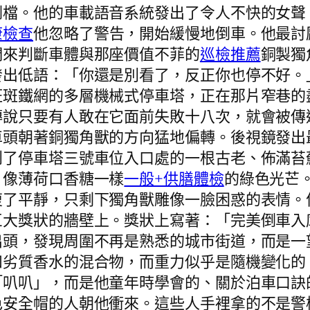
倒檔。他的車載語音系統發出了令人不快的女聲
康檢查
他忽略了警告，開始緩慢地倒車。他最討
們來判斷車體與那座價值不菲的
巡檢推薦
銅製獨
發出低語：「你還是別看了，反正你也停不好。
斑斑鐵網的多層機械式停車塔，正在那片窄巷的
傳說只要有人敢在它面前失敗十八次，就會被傳
車頭朝著銅獨角獸的方向猛地偏轉。後視鏡發出
到了停車塔三號車位入口處的一根古老、佈滿苔
、像薄荷口香糖一樣
一般+供膳體檢
的綠色光芒
復了平靜，只剩下獨角獸雕像一臉困惑的表情。
巨大獎狀的牆壁上。獎狀上寫著：「完美倒車入
出頭，發現周圍不再是熟悉的城市街道，而是一
和劣質香水的混合物，而重力似乎是隨機變化的
「叭叭」，而是他童年時學會的、關於泊車口訣
色安全帽的人朝他衝來。這些人手裡拿的不是警