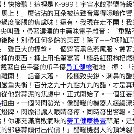
！快接聽！這裡是 K-999！宇宙水餃聯盟特
！馬上！」廖沾沾的耳朵被這聲音震得嗡嗡作響
粉過度膨脹的焦慮味！還有，我現在走不開！我
的尖叫聲，帶著濃濃的中藥味電子雜音：「重點不
的後院！別帶任何多餘的東西！除了——你那缸
來一聲巨大的撞擊。一個穿著黑色燕尾服、戴著
斯桶的東西，桶上用毛筆寫著「極品紅棗枸杞燃
，戴著白色手套的爪子優
員工健檢
雅地一揮：「
前離開！」話音未落，一股極致尖銳、刺鼻的酸
例嚴重失衡！百分之九十九點九九的醋，才是真
迫從他對蒜泥的焦慮中，正式開始了。一個狂妄
心
扭曲。一個閃閃發光、像醋罐的機器人緩緩漂
虹燈牌，閃爍得讓人眼睛發疼，同時發出警報。
沾！你那充滿腐敗氣味的
勞工健康檢查
蒜泥，是
五的邪惡蒜頭付出代價！」醋罐機器人的頂端裂