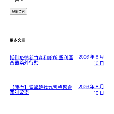
更多文章
2026 年 8 月
抵御疫情新竹森和診所 墾利區
西醫藥外行動
10 日
2026 年 8 月
【陳微】留學韓找九宮格聚會
國訓蒙齋
10 日