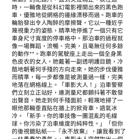
時，一輛像是從科幻電影裡開出來的黑色跑
車，優雅地從網格的邊緣漂移而過。跑車的
輪胎發出令人陶醉的摩擦聲，它以一種近乎
蔑視重力的姿態，精準地停進了一個只有它
車身尺寸寬度的停車格中。那泊車的過程就
像一場舞蹈，流暢、完美，且毫無任何多餘
的動作**。跑車的駕駛座上走出一個全身黑
色皮衣的女人，她戴著一副透明護目鏡，冷
酷地朝著何手殘的方向走來。她的步伐優雅
而精準，每一步都像是被測量過一樣，完美
地落在網格線上。「車影大人！」泊車警察
們立刻立正站好，連測量尺都顫抖著不敢發
出聲音。她走到何手殘面前，輕蔑地掃了一
眼他那輛垂直貼在牆上的掀背車，語氣冰
冷。「新手，你的車技像一團混亂的毛線
球。你污染了泊車維度的純粹性。」「但你
的後視鏡貼紙——『永不放棄』，讓我看到了