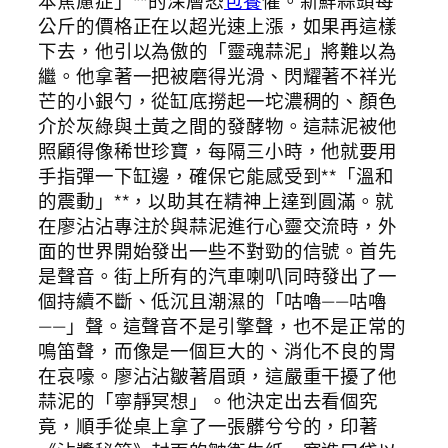
本焦慮症」**的深層恐
包養
懼。新鮮蒜頭每
公斤的價格正在以超光速上漲，如果再這樣
下去，他引以為傲的「靈魂蒜泥」將難以為
繼。他拿著一把被磨得光滑、閃耀著不祥光
芒的小銀勺，從缸底撈起一坨濃稠的、顏色
介於灰綠與土黃之間的發酵物。這蒜泥被他
照顧得像稀世珍寶，每隔三小時，他就要用
手指彈一下缸邊，確保它能感受到**「溫和
的震動」**，以助其在精神上達到圓滿。就
在廖沾沾專注於與蒜泥進行心靈交流時，外
面的世界開始發出一些不對勁的信號。首先
是聲音。街上所有的汽車喇叭同時發出了一
個持續不斷、低沉且潮濕的「咕嚕——咕嚕
——」聲。這聲音不是引擎聲，也不是正常的
鳴笛聲，而像是一個巨大的、消化不良的胃
在哀嚎。廖沾沾皺著眉頭，這嚴重干擾了他
蒜泥的「寧靜冥想」。他決定出去看個究
竟，順手從桌上拿了一張髒兮兮的，印著