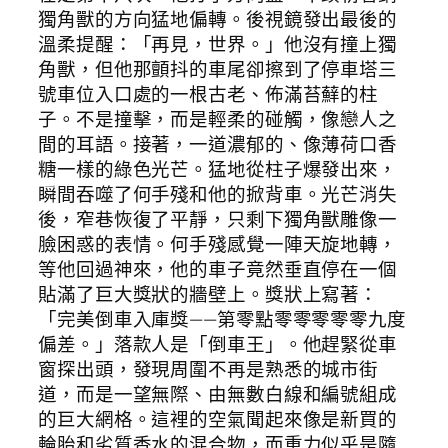
獨角獸的方向猛地偏轉。後視鏡發出最後的
溫柔提醒：「再見，世界。」他沒有撞上獨
角獸，但他那顫抖的車尾卻擦到了停車塔三
號車位入口處的一根古老、佈滿苔蘚的柱
子。不是撞擊，而是輕柔的碰觸，像戀人之
間的耳語。接著，一道濃郁的、像薄荷口香
糖一樣的綠色光芒。猛地從柱子爆發出來，
瞬間吞噬了何手殘和他的掀背車。光芒消失
後，窄巷恢復了平靜，只剩下獨角獸雕像一
臉困惑的表情。何手殘感覺一陣天旋地轉，
等他回過神來，他的車子竟然垂直停在一個
貼滿了巨大獎狀的牆壁上。獎狀上寫著：
「完美倒車入庫獎——第零點零零零零零九度
偏差。」落款人是「倒車王」。他趕緊從車
窗探出頭，發現周圍不再是熟悉的城市街
道，而是一望無際、由無數白線和編號組成
的巨大網格。這裡的空氣聞起來像是新買的
輪胎和劣質香水的混合物，而重力似乎是隨