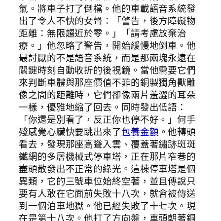
氣。將車子打了倒檔。他的車載語音系統發
出了令人不快的女聲：「警告，後方障礙物
距離：無限趨近於零。」「請考慮放棄治
療。」他忽略了警告，開始緩慢地倒車。他
最討厭的不是語音系統，而是那兩塊永遠在
關鍵時刻自動收折的後視鏡。當他需要它們
來判斷車體與那座價值不菲的銅製獨角獸雕
像之間的距離時，它們卻像兩片羞澀的耳朵
一樣，優雅地縮了回去。同時發出低語：
「你還是別看了，反正你也停不好。」何手
殘感覺心臟快要跳出來了
包養金額
。他轉頭
看去，發現那座高聳入雲、覆蓋著鏽跡斑斑
鐵網的多層機械式停車塔，正在那片窄巷的
盡頭散發出不正常的綠光。這棟停車塔是個
異類，它的三號車位始終空著，並且傳說只
要有人敢在它面前失敗十八次，就會被傳送
到一個泊車地獄。他已經失敗了十七次。現
在是第十八次。他打了方向盤，車頭朝著銅