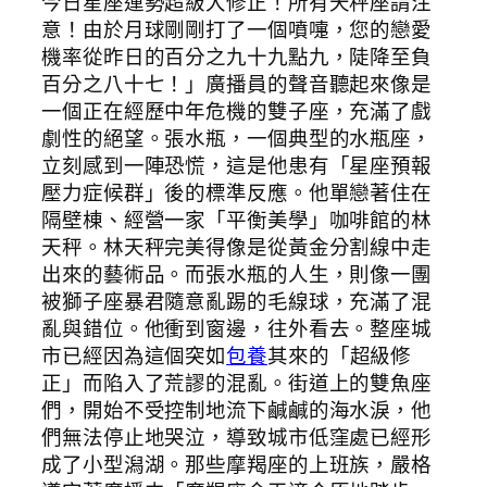
今日星座運勢超級大修正！所有天秤座請注
意！由於月球剛剛打了一個噴嚏，您的戀愛
機率從昨日的百分之九十九點九，陡降至負
百分之八十七！」廣播員的聲音聽起來像是
一個正在經歷中年危機的雙子座，充滿了戲
劇性的絕望。張水瓶，一個典型的水瓶座，
立刻感到一陣恐慌，這是他患有「星座預報
壓力症候群」後的標準反應。他單戀著住在
隔壁棟、經營一家「平衡美學」咖啡館的林
天秤。林天秤完美得像是從黃金分割線中走
出來的藝術品。而張水瓶的人生，則像一團
被獅子座暴君隨意亂踢的毛線球，充滿了混
亂與錯位。他衝到窗邊，往外看去。整座城
市已經因為這個突如
包養
其來的「超級修
正」而陷入了荒謬的混亂。街道上的雙魚座
們，開始不受控制地流下鹹鹹的海水淚，他
們無法停止地哭泣，導致城市低窪處已經形
成了小型潟湖。那些摩羯座的上班族，嚴格