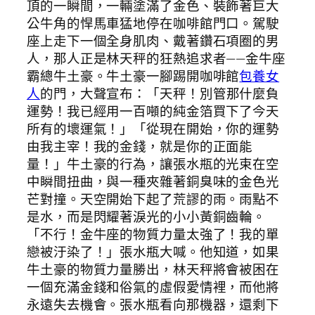
頂的一瞬間，一輛塗滿了金色、裝飾著巨大
公牛角的悍馬車猛地停在咖啡館門口。駕駛
座上走下一個全身肌肉、戴著鑽石項圈的男
人，那人正是林天秤的狂熱追求者——金牛座
霸總牛土豪。牛土豪一腳踢開咖啡館
包養女
人
的門，大聲宣布：「天秤！別管那什麼負
運勢！我已經用一百噸的純金箔買下了今天
所有的壞運氣！」「從現在開始，你的運勢
由我主宰！我的金錢，就是你的正面能
量！」牛土豪的行為，讓張水瓶的光束在空
中瞬間扭曲，與一種夾雜著銅臭味的金色光
芒對撞。天空開始下起了荒謬的雨。雨點不
是水，而是閃耀著淚光的小小黃銅齒輪。
「不行！金牛座的物質力量太強了！我的單
戀被汙染了！」張水瓶大喊。他知道，如果
牛土豪的物質力量勝出，林天秤將會被困在
一個充滿金錢和俗氣的虛假愛情裡，而他將
永遠失去機會。張水瓶看向那機器，還剩下