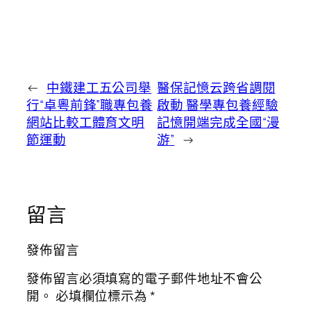
←
中鐵建工五公司舉
醫保記憶云跨省調閱
行“卓粵前鋒”職專包養
啟動 醫學專包養經驗
網站比較工體育文明
記憶開端完成全國“漫
節運動
游”
→
留言
發佈留言
發佈留言必須填寫的電子郵件地址不會公
開。
必填欄位標示為
*