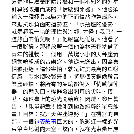
這是他用廢棄的唱片機和一個不知名的外星
計算器改造而成的「情感調節器」。他必須
輸入一種極具感染力的正面情緒作為燃料，
來抵抗那負面的運勢波。「水瓶座的優勢，
就是超脫一切的理性與冷靜…才怪！我只有一
腔熱血的傻氣啊！」他絕望地低吼。他看了
一眼腳邊。那裡放著一個他為林天秤準備了
兩年的禮物：一個用一萬塊小小的天秤座黃
銅齒輪組成的音樂盒。他從未送出，因為害
怕被拒絕。這份害怕，就是純度最高的單戀
情感。張水瓶咬緊牙關，將那個黃銅齒輪音
樂盒砸爛，將所有的齒輪都倒入「情感調節
器」的輸入口。機器發出刺耳的尖叫，接
著，彈珠臺上的燈光開始瘋狂閃爍，發出警
告。「能量超載！檢測到極致純粹的單戀能
量！目標：提升天秤座運勢！」在機器的頂
部，一個
包養故事
巨大的、像彩虹一樣的光
束筆直地射向天空。然而，就在光束衝出屋