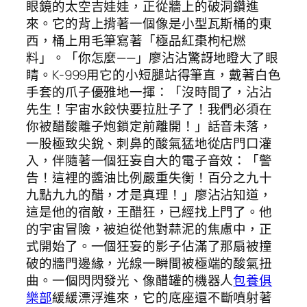
眼鏡的太空吉娃娃，正從牆上的破洞鑽進
來。它的背上揹著一個像是小型瓦斯桶的東
西，桶上用毛筆寫著「極品紅棗枸杞燃
料」。「你怎麼——」廖沾沾驚訝地瞪大了眼
睛。K-999用它的小短腿站得筆直，戴著白色
手套的爪子優雅地一揮：「沒時間了，沾沾
先生！宇宙水餃快要拉肚子了！我們必須在
你被醋酸離子炮鎖定前離開！」話音未落，
一股極致尖銳、刺鼻的酸氣猛地從店門口灌
入，伴隨著一個狂妄自大的電子音效：「警
告！這裡的醬油比例嚴重失衡！百分之九十
九點九九的醋，才是真理！」廖沾沾知道，
這是他的宿敵，王醋狂，已經找上門了。他
的宇宙冒險，被迫從他對蒜泥的焦慮中，正
式開始了。一個狂妄的影子佔滿了那扇被撞
破的牆門邊緣，光線一瞬間被極端的酸氣扭
曲。一個閃閃發光、像醋罐的機器人
包養俱
樂部
緩緩漂浮進來，它的底座還不斷噴射著