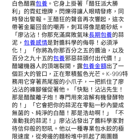
白色醋霧
包養
。它身上掛著「醋狂派大勝
利」的霓虹燈牌，閃爍得讓人眼睛發疼，同
時發出警報。王醋狂的聲音再次響起，這次
帶著金屬回音的嘲弄，刺耳得像是磨砂紙。
「廖沾沾！你那充滿腐敗氣味
長期包養
的蒜
泥，
包養感情
是對醬料學的侮辱！必須淨
化！」「你將為你那百分之五的醬油，以及
百分之九十五的
包養
邪惡蒜頭付出代價！」
醋罐機器人的頂端裂開，露
包養金額
出了一
個巨大的管口，正在聚積藍色光芒。K-999特
務用它穿著燕尾服的小爪子，一把抓住了廖
沾沾的褲腳催促著他。「快點！沾沾先生！
那是醋酸離子炮！專門用來溶解有機發酵物
的！」「它會把你的蒜泥在零點一秒內變成
無菌的、純淨的白醋！那是浩劫啊！」「不
准動我的蒜泥！」廖沾沾發出了醬料學家對
待信仰般的怒吼。他以一種專業包水餃的極
限速度，從旁邊的麵粉堆中抓起了兩團麵