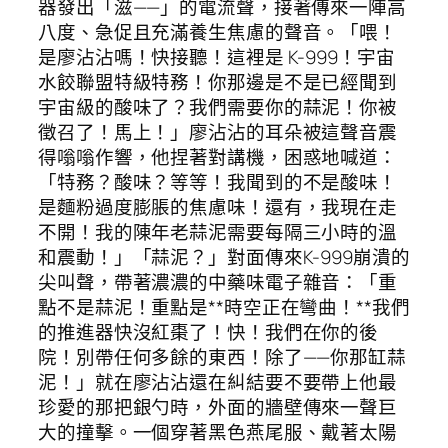
器發出「滋——」的電流聲，接著傳來一陣高
八度、急促且充滿養生焦慮的聲音。「喂！
是廖沾沾嗎！快接聽！這裡是 K-999！宇宙
水餃聯盟特級特務！你那邊是不是已經聞到
宇宙級的酸味了？我們需要你的蒜泥！你被
徵召了！馬上！」廖沾沾的耳朵被這聲音震
得嗡嗡作響，他捏著對講機，困惑地喊道：
「特務？酸味？等等！我聞到的不是酸味！
是麵粉過度膨脹的焦慮味！還有，我現在走
不開！我的陳年老蒜泥需要每隔三小時的溫
和震動！」「蒜泥？」對面傳來K-999崩潰的
尖叫聲，帶著濃濃的中藥味電子雜音：「重
點不是蒜泥！重點是**時空正在彎曲！**我們
的推進器快沒紅棗了！快！我們在你的後
院！別帶任何多餘的東西！除了——你那缸蒜
泥！」就在廖沾沾還在糾結要不要帶上他最
珍愛的那把銀勺時，外面的牆壁傳來一聲巨
大的撞擊。一個穿著黑色燕尾服、戴著太陽