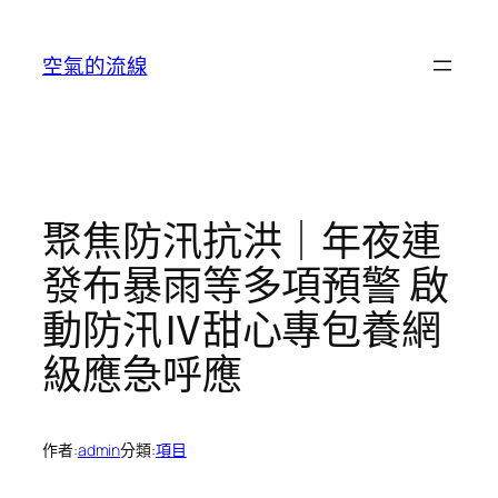
跳
至
空氣的流線
主
要
內
容
聚焦防汛抗洪｜年夜連
發布暴雨等多項預警 啟
動防汛Ⅳ甜心專包養網
級應急呼應
作者:
admin
分類:
項目