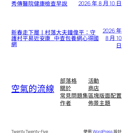
2026 年 8 月 10 日
秀傳醫院健康檢查早說
2026 年
新春走下層丨村落大夫鐘偉平：守
8 月 10
護村平易近安康_中查包養網心得國
網
日
部落格
活動
空氣的流線
關於
商店
常見問題集
區塊版面配置
作者
佈景主題
Twenty Twenty-Five
使用
WordPress
設計