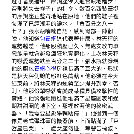
遵守著廣播中「摩羯座今天適合原地踏步，
否則將失去襪子」的指令。數百名西裝筆挺
的摩羯座正整齊地站在原地，他們的鞋子裡
裝滿了已經潮濕的淚水。「負百分之八十
七？」張水瓶喃喃自語，感到胃部一陣翻
騰，他知道
包養網
這代表著什麼。林天秤的
運勢越差，他那股積壓已久、無處安放的單
戀能量就會越發瘋狂地實體化。上次林天秤
的戀愛運勢跌至百分之二十，張水瓶就發現
他的廚
包養網心得
房裡長滿了巨大的、形狀
是林天秤側臉的粉紅色蘑菇。他必須在今天
結束前，將林天秤的運勢至少提升到零。否
則，他那份單戀就會變成某種具備攻擊性的
實體。他緊張地跑進他堆滿了星座圖表和過
期甜甜圈的地下室，那裡放著他的秘密武
器。「我需要星象學輔助儀！」他衝到一個
像是老式彈珠臺的機器前，上面貼滿了「巨
蟹座已哭」、「處女座勿碰」等警告標籤。