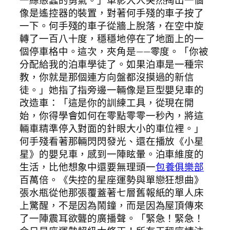
一絲愚蠢的勇氣。」車影大人突然掏出一個
像是遙控器的裝置，對著何手殘的車子按了
一下。何手殘的車子從牆上脫落，在空中旋
轉了一百八十度，穩穩地停在了地面上的一
個停車格中。這次，夾角是——零度。「你被
分配給我的泊車學徒了。如果泊車是一種宗
教，你就是那個連方向盤都沒摸過的新信
徒。」她指了指旁邊一輛像是巨型嬰兒車的
改造車：「這是你的訓練工具，從現在開
始，你得學會如何在零點零零一秒內，將這
輛車精準停入對面的針眼大小的車位裡。」
何手殘看著那輛閃閃發光、還在播放《小星
星》的嬰兒車，感到一陣眩暈。泊車維度的
生活，比他想象中還要無理頭一
包養俱樂部
百萬倍。《失控的星座運勢與單戀狂想曲》
張水瓶從他那張覆蓋著七層舊報紙的單人床
上驚醒，不是因為鬧鐘，而是因為屋頂傳來
了一陣震耳欲聾的廣播聲。「緊急！緊急！