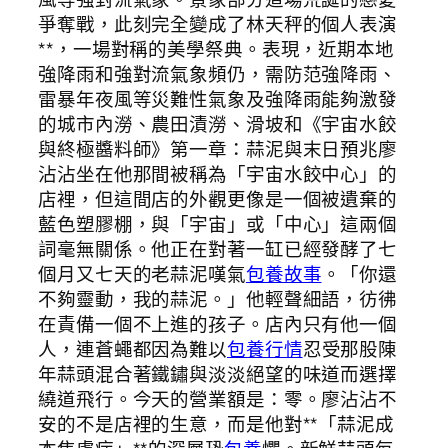
爭奪戰，此刻完全變成了林天秤的個人表演
**，一場對稱的美學祭典。表現，近期本地
強降雨和強對流氣象頻仍，需防范強降雨、
雷暴年夜風等災難性氣象及強降雨能夠激發
的城市內澇、農田漬澇、滑坡和《宇宙水餃
與終極醬料師》第一章：蒜泥與末日預兆廖
沾沾坐在他那間被稱為「宇宙水餃中心」的
店裡，但這間店的外觀更像是一個被遺棄的
藍色塑膠棚，與「宇宙」或「中心」這兩個
詞毫無關係。他正在對著一缸已經發酵了七
個月又七天的老蒜泥嘆氣
包養故事
。「你還
不夠靈動，我的蒜泥。」他輕聲細語，彷彿
在責備一個不上進的孩子。店內只有他一個
人，連蒼蠅都因為難以
包養行情
忍受那股陳
年蒜頭混合著鐵鏽與淡淡絕望的味道而選擇
繞道飛行。今天的營業額是：零。廖沾沾不
安的不是店裡的生意，而是他對**「蒜泥成