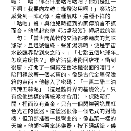
喊：「喂！你為什麼咕嚕咕嚕？你倒是紅一
下啊！我要向左轉！綠燈沒用啊！」廖沾沾
感覺到一陣心悸。這種氣味，這種不祥的
「咕嚕」聲，與他兒時聽到的家傳預言不謀
而合。他想起家傳《沾醬秘笈》裡記載的第
一句：「當世間萬物的交通都被麵皮的氣味
籠罩，且燈號恒綠、聲如湯沸時，便是宇宙
水餃臨界點到來之時。」「七點五個地球年…
怎麼這麼快？」廖沾沾猛地衝回店裡，衝到
後廚，打開了一個藏在舊冰櫃後面的暗門。
暗門裡放著一個老舊的、像是古代金屬保險
箱的東西。他輸入了密碼：「一醬二醋三油
四辣五蒜泥」（這是醬料界的基礎公式，只
有像他這樣的傳統派才會用）。保險箱打
開，裡面沒有黃金，只有一個閃爍著詭異紅
色光芒的儀器。這儀器很像一個老式的對講
機，但頂部插著一根彎曲的、像韭菜一樣的
天線。他顫抖著拿起儀器，按下通話鈕。儀