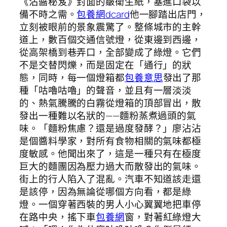
《沾醬秘笈》封面的皺衛生紙，塞進口袋以
備不時之需。
包養網dcard
他一腳踏出店門，
立刻被眼前的景象震驚了。整條城市的主幹
道上，數百個交通信號燈，從東邊到西邊，
從高架橋到巷弄口，全部變成了綠燈。它們
不是交替閃爍，而是固定在「通行」的狀
態，同時，每一個燈箱都
包養意思
發出了那
種「咕嚕咕嚕」的聲音，並且有一層淡淡
的、熱氣騰騰的白霧從燈箱的頂部冒出，散
發出一種難以名狀的——麵粉蒸煮過頭的氣
味。「麵粉焦慮？還是過度發酵？」廖沾沾
是個醬料學家，對所有食物相關的氣味都極
度敏感。他聞出來了，這是一種只有在極度
巨大的麵團因為壓力過大而散發出的氣味。
街上的行人陷入了混亂。汽車不知道該走還
是該停，因為無論從哪個方向看，都是綠
燈。一個穿著西裝的男人小心翼翼地把車停
在路中央，搖下車
包養網
窗，對著紅綠燈大