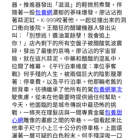
器。推進器發出「滋滋」的輕微煎煮聲，伴
隨著一股
包養網
濃郁的蔘味爆發。廖沾沾抱
著蒜泥缸、K-999咬著他，一起從撞出來的洞
口衝向後院。王醋狂的醋罐機器人發出尖
叫：「別想逃！醬油黨餘孽！我會追上
你！」店內剩下的所有空盤子被醋酸氣波震
碎，發出了最後的哀鳴。廖沾沾的宇宙冒
險，就在這片蒜泥、中藥和醋酸的混亂中，
拉開了帷幕。《平行泊車維度：車位爭奪
戰》何手殘的人生，被兩個巨大的陰影籠罩
著：停車費，以及平行泊車。他那輛老舊的
掀背車，彷彿繼承了他所有的駕
包養網單次
駛焦慮，從未在他需要時提供過任何幫助。
今天，他面臨的是城市傳說中最恐怖的挑
戰，一條夾在理髮店與一間專賣金屬
包養甜
心網
雕像的畫廊之間的窄巷。一個看起來比
他車子尺寸小上三十公分的停車格，上面還
灑著一層可疑的白色粉末。何手殘深吸一口