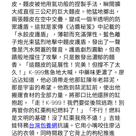
皮。麵皮被他用氣功般的捏製手法，瞬間擴
大成直徑三公尺的巨大麵皮。他猛地擲出，
兩張麵皮在空中交疊，變成一個半透明的防
禦護盾。這就是家傳《沾醬秘笈》中記載的
「水餃皮護盾」，薄韌而充滿彈性。藍色離
子炮光束猛烈地擊中麵皮護盾，發出了一聲
像是汽水開蓋的聲音。護盾劇烈震動，但奇
蹟般地擋住了攻擊，只是散發出濃郁的麵
香。「這麵皮的延展性！完美！但撐不了太
久！」K-999焦急地大喊，中藥味更濃了。廖
沾沾知道，他必須帶走他那缸陳年老蒜泥，
那是宇宙的希望。他跑到蒜泥缸前，使出他
搬運食材的全部力量，將那口比他還胖的缸
抱起。「走！K-999！我們要從後院逃跑！別
再管你的紅棗枸杞燃料了！」「不行！燃料
是文明的基礎！沒了紅棗我飛不遠！」吉娃
娃特務
台灣包養網
抗議。它用小嘴咬住廖沾
沾的衣領，同時開啟了它背上的枸杞推進