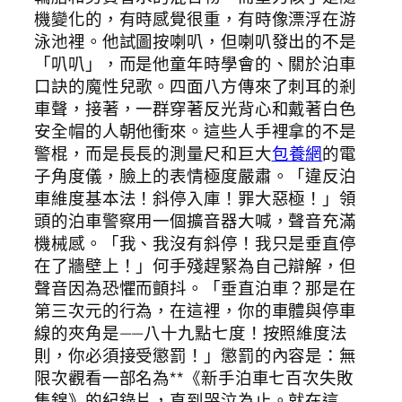
機變化的，有時感覺很重，有時像漂浮在游
泳池裡。他試圖按喇叭，但喇叭發出的不是
「叭叭」，而是他童年時學會的、關於泊車
口訣的魔性兒歌。四面八方傳來了刺耳的剎
車聲，接著，一群穿著反光背心和戴著白色
安全帽的人朝他衝來。這些人手裡拿的不是
警棍，而是長長的測量尺和巨大
包養網
的電
子角度儀，臉上的表情極度嚴肅。「違反泊
車維度基本法！斜停入庫！罪大惡極！」領
頭的泊車警察用一個擴音器大喊，聲音充滿
機械感。「我、我沒有斜停！我只是垂直停
在了牆壁上！」何手殘趕緊為自己辯解，但
聲音因為恐懼而顫抖。「垂直泊車？那是在
第三次元的行為，在這裡，你的車體與停車
線的夾角是——八十九點七度！按照維度法
則，你必須接受懲罰！」懲罰的內容是：無
限次觀看一部名為**《新手泊車七百次失敗
集錦》的紀錄片，直到哭泣為止。就在這