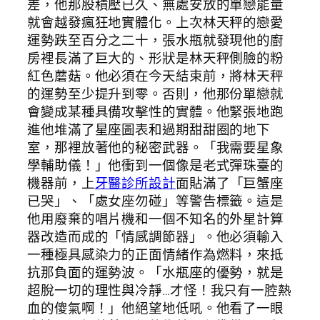
差，他那股積壓已久、無處安放的單戀能量
就會越發瘋狂地實體化。上次林天秤的戀愛
運勢跌至百分之二十，張水瓶就發現他的廚
房裡長滿了巨大的、形狀是林天秤側臉的粉
紅色蘑菇。他必須在今天結束前，將林天秤
的運勢至少提升到零。否則，他那份單戀就
會變成某種具備攻擊性的實體。他緊張地跑
進他堆滿了星座圖表和過期甜甜圈的地下
室，那裡放著他的秘密武器。「我需要星象
學輔助儀！」他衝到一個像是老式彈珠臺的
機器前，上
牙醫診所設計
面貼滿了「巨蟹座
已哭」、「處女座勿碰」等警告標籤。這是
他用廢棄的唱片機和一個不知名的外星計算
器改造而成的「情感調節器」。他必須輸入
一種極具感染力的正面情緒作為燃料，來抵
抗那負面的運勢波。「水瓶座的優勢，就是
超脫一切的理性與冷靜…才怪！我只有一腔熱
血的傻氣啊！」他絕望地低吼。他看了一眼