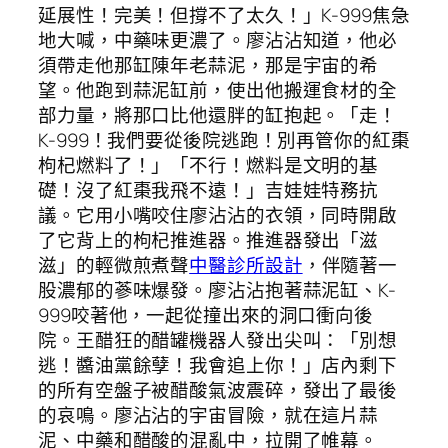
延展性！完美！但撐不了太久！」K-999焦急
地大喊，中藥味更濃了。廖沾沾知道，他必
須帶走他那缸陳年老蒜泥，那是宇宙的希
望。他跑到蒜泥缸前，使出他搬運食材的全
部力量，將那口比他還胖的缸抱起。「走！
K-999！我們要從後院逃跑！別再管你的紅棗
枸杞燃料了！」「不行！燃料是文明的基
礎！沒了紅棗我飛不遠！」吉娃娃特務抗
議。它用小嘴咬住廖沾沾的衣領，同時開啟
了它背上的枸杞推進器。推進器發出「滋
滋」的輕微煎煮聲
中醫診所設計
，伴隨著一
股濃郁的蔘味爆發。廖沾沾抱著蒜泥缸、K-
999咬著他，一起從撞出來的洞口衝向後
院。王醋狂的醋罐機器人發出尖叫：「別想
逃！醬油黨餘孽！我會追上你！」店內剩下
的所有空盤子被醋酸氣波震碎，發出了最後
的哀鳴。廖沾沾的宇宙冒險，就在這片蒜
泥、中藥和醋酸的混亂中，拉開了帷幕。