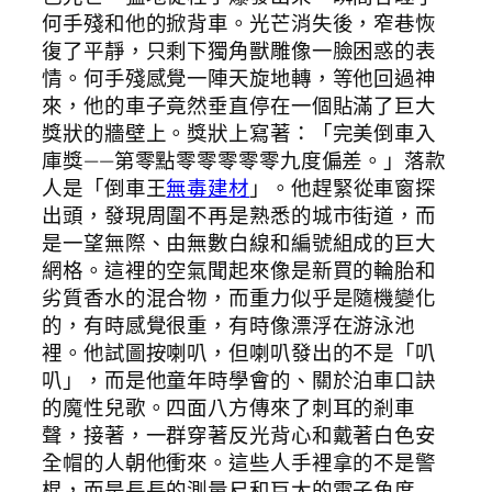
何手殘和他的掀背車。光芒消失後，窄巷恢
復了平靜，只剩下獨角獸雕像一臉困惑的表
情。何手殘感覺一陣天旋地轉，等他回過神
來，他的車子竟然垂直停在一個貼滿了巨大
獎狀的牆壁上。獎狀上寫著：「完美倒車入
庫獎——第零點零零零零零九度偏差。」落款
人是「倒車王
無毒建材
」。他趕緊從車窗探
出頭，發現周圍不再是熟悉的城市街道，而
是一望無際、由無數白線和編號組成的巨大
網格。這裡的空氣聞起來像是新買的輪胎和
劣質香水的混合物，而重力似乎是隨機變化
的，有時感覺很重，有時像漂浮在游泳池
裡。他試圖按喇叭，但喇叭發出的不是「叭
叭」，而是他童年時學會的、關於泊車口訣
的魔性兒歌。四面八方傳來了刺耳的剎車
聲，接著，一群穿著反光背心和戴著白色安
全帽的人朝他衝來。這些人手裡拿的不是警
棍，而是長長的測量尺和巨大的電子角度