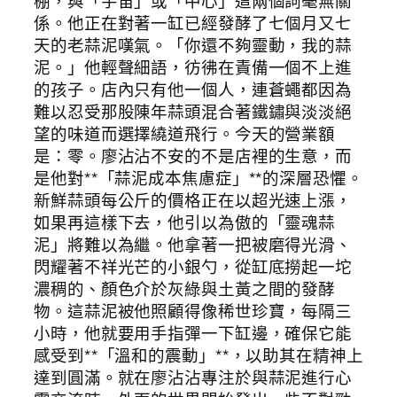
棚，與「宇宙」或「中心」這兩個詞毫無關
係。他正在對著一缸已經發酵了七個月又七
天的老蒜泥嘆氣。「你還不夠靈動，我的蒜
泥。」他輕聲細語，彷彿在責備一個不上進
的孩子。店內只有他一個人，連蒼蠅都因為
難以忍受那股陳年蒜頭混合著鐵鏽與淡淡絕
望的味道而選擇繞道飛行。今天的營業額
是：零。廖沾沾不安的不是店裡的生意，而
是他對**「蒜泥成本焦慮症」**的深層恐懼。
新鮮蒜頭每公斤的價格正在以超光速上漲，
如果再這樣下去，他引以為傲的「靈魂蒜
泥」將難以為繼。他拿著一把被磨得光滑、
閃耀著不祥光芒的小銀勺，從缸底撈起一坨
濃稠的、顏色介於灰綠與土黃之間的發酵
物。這蒜泥被他照顧得像稀世珍寶，每隔三
小時，他就要用手指彈一下缸邊，確保它能
感受到**「溫和的震動」**，以助其在精神上
達到圓滿。就在廖沾沾專注於與蒜泥進行心