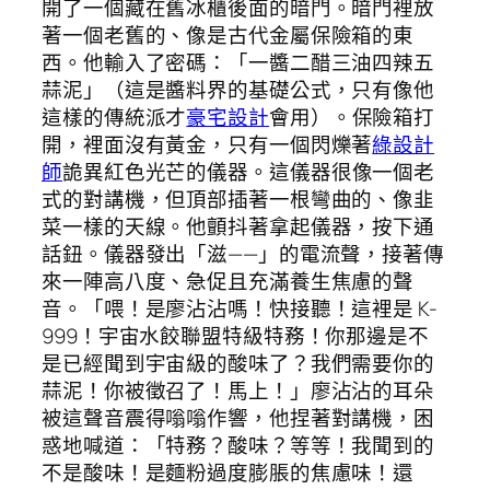
開了一個藏在舊冰櫃後面的暗門。暗門裡放
著一個老舊的、像是古代金屬保險箱的東
西。他輸入了密碼：「一醬二醋三油四辣五
蒜泥」（這是醬料界的基礎公式，只有像他
這樣的傳統派才
豪宅設計
會用）。保險箱打
開，裡面沒有黃金，只有一個閃爍著
綠設計
師
詭異紅色光芒的儀器。這儀器很像一個老
式的對講機，但頂部插著一根彎曲的、像韭
菜一樣的天線。他顫抖著拿起儀器，按下通
話鈕。儀器發出「滋——」的電流聲，接著傳
來一陣高八度、急促且充滿養生焦慮的聲
音。「喂！是廖沾沾嗎！快接聽！這裡是 K-
999！宇宙水餃聯盟特級特務！你那邊是不
是已經聞到宇宙級的酸味了？我們需要你的
蒜泥！你被徵召了！馬上！」廖沾沾的耳朵
被這聲音震得嗡嗡作響，他捏著對講機，困
惑地喊道：「特務？酸味？等等！我聞到的
不是酸味！是麵粉過度膨脹的焦慮味！還