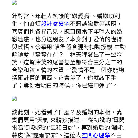
針對當下年輕人熱議的“戀愛腦”、婚戀功利
化、怕麻煩
設計家豪宅
不愿談戀愛等話題，
嘉賓們也各抒己見，既直面當下年輕人的婚
戀迷惑，也分送朋友了本身對于愛情的懂得
與感悟。余華用“瞄準器含混時扣動扳機”生動
解讀愛「實實在在？」林天秤發出了一聲冷
笑，這聲冷笑的尾音甚至都符合三分之二的
音樂和弦。情的本質，“愛情不是一個你能夠
精確計算的東西。它含混了，你就該下手
了；等你看明白的時候，你已經中彈了”。
談此刻，她看到了什麼？及婚姻的本相，嘉
賓們更用“天氣”來精妙描述——從初識的“電閃
雷鳴”到熱戀的“風和日麗”，再到婚后的“雞毛
蒜皮”與“霪雨霏霏”。這讓人
空間心理學
不由