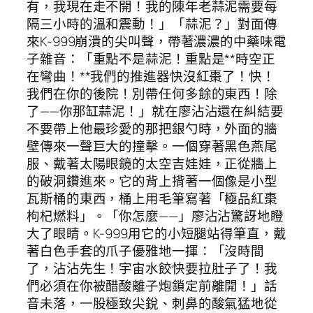
有，我現在走不開！我的陳年老蒜泥需要每
隔三小時的溫和震動！」「蒜泥？」對面傳
來K-999崩潰的尖叫聲，帶著濃濃的中藥味電
子雜音：「重點不是蒜泥！重點是**時空正
在彎曲！**我們的推進器快沒紅棗了！快！
我們在你的後院！別帶任何多餘的東西！除
了——你那缸蒜泥！」就在廖沾沾還在糾結要
不要帶上他最珍愛的那把銀勺時，外面的牆
壁傳來一聲巨大的撞擊。一個穿著黑色燕尾
服、戴著太陽眼鏡的太空吉娃娃，正從牆上
的破洞鑽進來。它的背上揹著一個像是小型
瓦斯桶的東西，桶上用毛筆寫著「極品紅棗
枸杞燃料」。「你怎麼——」廖沾沾驚訝地瞪
大了眼睛。K-999用它的小短腿站得筆直，戴
著白色手套的爪子優雅地一揮：「沒時間
了，沾沾先生！宇宙水餃快要拉肚子了！我
們必須在你被醋酸離子炮鎖定前離開！」話
音未落，一股極致尖銳、刺鼻的酸氣猛地從