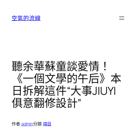
跳
至
空氣的流線
主
要
內
容
聽余華蘇童談愛情！
《一個文學的午后》本
日拆解這件“大事JIUYI
俱意翻修設計”
作者:
admin
分類:
項目