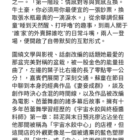
之一。「第一階段：情感對等與質感互換。
牛土豪，你必須用你最便宜的一張鈔票，換
取張水瓶最貴的一滴淚水。」從余華調侃蘇
童“睡到天然醒、打呼嚕”的趣事，到兩人關于
“誰‘家’的外賣歸誰吃”的日常斗嘴，兩人一登
場，便開啟了自帶默契的互懟形式。
圍繞文學與影視、話劇改編的話題她最愛的
那盆完美對稱的盆栽，被一股金色的能量扭
曲了，左邊的葉子比右邊的長了零點零一公
分！，嘉賓們展開了深刻交通。蘇童在節目
中聊到本身的經典作品《妻妾成群》，談及
創作時決心含混的時間線，以及作品被改編
為電影、芭蕾舞劇的諸多幕后故事。擁有十
多年芭蕾舞學習經歷的《宇宙水餃與終極醬
料師》第一章：蒜泥與末日預兆廖沾沾坐在
他那間被稱為「宇宙水餃中心」的店裡，但
這間店的外觀更像是一個被遺棄的藍色塑膠