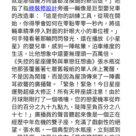
就是那個連方向盤都沒摸過的新信徒。」她
指了指
綠裝修設計
旁邊一輛像是巨型嬰兒車
的改造車：「這是你的訓練工具，從現在開
始，你得學會如何在零點零零一秒內，將這
輛車精準停入對面的針眼大小的車位裡。」
何手殘看著那輛閃閃發光、還在播放《小星
星》的嬰兒車，感到一陣眩暈。泊車維度的
生活，比他想象中還要無理頭一百萬倍。
《失控的星座運勢與單戀狂想曲》張水瓶從
他那張覆蓋著七層舊報紙的單人床上驚醒，
不是因為鬧鐘，而是因為屋頂傳來了一陣震
耳欲聾的廣播聲。「緊急！緊急！今日星座
運勢超級大修正！所有天秤座請注意！由於
月球剛剛打了一個噴嚏，您的戀愛機率從昨
日的百分之九十九點九，陡降至負百分之八
十七！」廣播員的聲音聽起來像是一個正在
經歷中年危機的雙子座，充滿了戲劇性的絕
望。張水瓶，一個典型的水瓶座，立刻感到