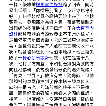
一樣，優雅地
禪風室內設計
縮了回去。同時
發出低語：「你還是別看了，反正你也停不
好。」何手殘感覺心臟快要跳出來了。他轉
頭看去，發現那座高聳入雲、覆蓋著鏽跡斑
斑鐵網的多層機械式停車塔，正在
大直室內
設計
那片窄巷的盡頭散發出不正常的綠光。
這棟停車塔是個異類，它的三號車位始終空
著，並且傳說只要有人敢在它面前失敗十八
次，就會被傳送到一個泊車地獄。他已經失
敗了十
身心診所設計
七次。現在是第十八
次。他打了方向盤，車頭朝著銅獨角獸的方
向猛地偏轉。後視鏡發出最後的溫柔提醒：
「再見，世界。」他沒有撞上獨角獸，但他
那顫抖的車尾卻擦到了停車塔三號車位入口
處的一根古老、佈滿苔蘚的柱子。不是撞
擊，而是輕柔的碰觸，像戀人之間的耳語。
接著，一道濃郁的、像薄荷口香糖一樣的綠
色光芒。猛地從柱子爆發出來，瞬間吞噬了