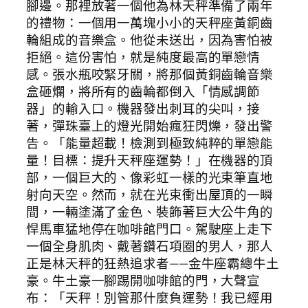
腳邊。那裡放著一個他為林天秤準備了兩年
的禮物：一個用一萬塊小小的天秤座黃銅齒
輪組成的音樂盒。他從未送出，因為害怕被
拒絕。這份害怕，就是純度最高的單戀情
感。張水瓶咬緊牙關，將那個黃銅齒輪音樂
盒砸爛，將所有的齒輪都倒入「情感調節
器」的輸入口。機器發出刺耳的尖叫，接
著，彈珠臺上的燈光開始瘋狂閃爍，發出警
告。「能量超載！檢測到極致純粹的單戀能
量！目標：提升天秤座運勢！」在機器的頂
部，一個巨大的、像彩虹一樣的光束筆直地
射向天空。然而，就在光束衝出屋頂的一瞬
間，一輛塗滿了金色、裝飾著巨大公牛角的
悍馬車猛地停在咖啡館門口。駕駛座上走下
一個全身肌肉、戴著鑽石項圈的男人，那人
正是林天秤的狂熱追求者——金牛座霸總牛土
豪。牛土豪一腳踢開咖啡館的門，大聲宣
布：「天秤！別管那什麼負運勢！我已經用