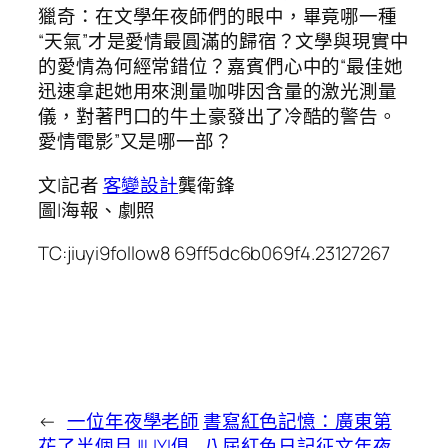
獵奇：在文學年夜師們的眼中，畢竟哪一種
“天氣”才是愛情最圓滿的歸宿？文學與現實中
的愛情為何經常錯位？嘉賓們心中的“最佳她
迅速拿起她用來測量咖啡因含量的激光測量
儀，對著門口的牛土豪發出了冷酷的警告。
愛情電影”又是哪一部？
文|記者
客變設計
龔衛鋒
圖|海報、劇照
TC:jiuyi9follow8 69ff5dc6b069f4.23127267
←
一位年夜學老師
書寫紅色記憶：廣東第
花了半個月JIUYI俱
八屆紅色日記征文年夜