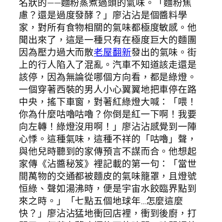
名狀的——麵粉蒸煮過頭的氣味。「麵粉焦
慮？還是過度發酵？」廖沾沾是個醬料學
家，對所有食物相關的氣味都極度敏感。他
聞出來了，這是一種只有在極度巨大的麵團
因為壓力過大而散
老屋翻新
發出的氣味。街
上的行人陷入了混亂。汽車不知道該走還是
該停，因為無論從哪個方向看，都是綠燈。
一個穿著西裝的男人小心翼翼地把車停在路
中央，搖下車窗，對著紅綠燈大喊：「喂！
你為什麼咕嚕咕嚕？你倒是紅一下啊！我要
向左轉！綠燈沒用啊！」廖沾沾感覺到一陣
心悸。這種氣味，這種不祥的「咕嚕」聲，
與他兒時聽到的家傳預言不謀而合。他想起
家傳《沾醬秘笈》裡記載的第一句：「當世
間萬物的交通都被麵皮的氣味籠罩，且燈號
恒綠、聲如湯沸時，便是宇宙水餃臨界點到
來之時。」「七點五個地球年…怎麼這麼
快？」廖沾沾猛地衝回店裡，衝到後廚，打