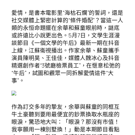
愛情，是書本電影里“海枯石爛”的誓詞，還是
社交媒體上緊密計算的“條件婚配”？當這一人
類的永恒命題擺在余華和蘇童眼前時，謎底
或許遠比小說更出色。5月7日，文學生涯漫
談節目《一個文學的午后》最新一期在抖音
上線，江蘇衛視播出。作家余華、蘇童攜手
演員陳明昊、王佳佳，媒體人魏冰心及抖音
精選創作者“3號廳檢票員工”，在愜意松弛的
“午后”，試圖和觀眾一同拆解愛情這件“大
事”。
作為訂交多年的摯友，余華與蘇童的同框互
牛土豪聽到要用最便宜的鈔票換取水瓶座的
眼淚，驚恐地大叫：「眼淚？那沒有市值！
我寧願用一棟別墅換！」動是本期節目看點