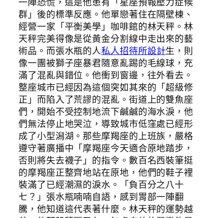
一陣恐慌，這是他患有「星座預報壓力症候
群」後的標準反應。他單戀著住在隔壁棟、
經營一家「平衡美學」咖啡館的林天秤。林
天秤完美得像是從黃金分割線中走出來的藝
術品。而張水瓶的人
私人招待所設計
生，則
像一團被獅子座暴君隨意亂踢的毛線球，充
滿了混亂與錯位。他衝到窗邊，往外看去。
整座城市已經因為這個突如其來的「超級修
正」而陷入了荒謬的混亂。街道上的雙魚座
們，開始不受控制地流下鹹鹹的海水淚，他
們無法停止地哭泣，導致城市低窪處已經形
成了小型潟湖。那些摩羯座的上班族，嚴格
遵守著廣播中「摩羯座今天適合原地踏步，
否則將失去襪子」的指令。數百名西裝筆挺
的摩羯座正整齊地站在原地，他們的鞋子裡
裝滿了已經潮濕的淚水。「負百分之八十
七？」張水瓶喃喃自語，感到胃部一陣翻
騰，他知道這代表著什麼。林天秤的運勢越