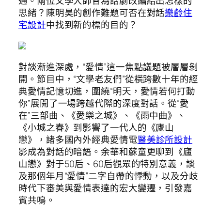
通。兩位文學大師會為話劇改編給出怎樣的
思緒？陳明昊的創作難題可否在對話
樂齡住
宅設計
中找到新的標的目的？
對談漸進深處，“愛情”這一焦點議題被層層剝
開。節目中，“文學老友們”從橫跨數十年的經
典愛情記憶切進，圍繞“明天，愛情若何打動
你”展開了一場跨越代際的深度對話。從“愛
在”三部曲、《愛樂之城》、《雨中曲》、
《小城之春》到影響了一代人的《廬山
戀》，諸多國內外經典愛情電
醫美診所設計
影成為對話的暗語。余華和蘇童更聊到《廬
山戀》對于50后、60后觀眾的特別意義，談
及那個年月“愛情”二字自帶的悸動，以及分歧
時代下審美與愛情表達的宏大變遷，引發嘉
賓共鳴。