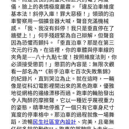
儀，臉上的表情極度嚴肅。「違反泊車維度
基本法！斜停入庫！罪大惡極！」領頭的泊
車警察用一個擴音器大喊，聲音充滿機械
感。「我、我沒有斜停！我只是垂直停在了
牆壁上！」何手殘趕緊為自己辯解，但聲音
因為恐懼而顫抖。「垂直泊車？那是在第三
次元的行為，在這裡，你的車體與停車線的
夾角是——八十九點七度！按照維度法則，你
必須接受懲罰！」懲罰的內容是：無限次觀
看一部名為**《新手泊車七百次失敗集錦》
的紀錄片，直到哭泣為止。就在這時，一輛
像是從科幻電影裡開出來的黑色跑車，優雅
地從網格的邊緣漂移而過。跑車的輪胎發出
令人陶醉的摩擦聲，它以一種近乎蔑視重力
的姿態，精準地停進了一個只有它車身尺寸
寬度的停車格中。那泊車的過程就像一場舞
蹈，流暢
民生社區室內設計
、完美，且毫無