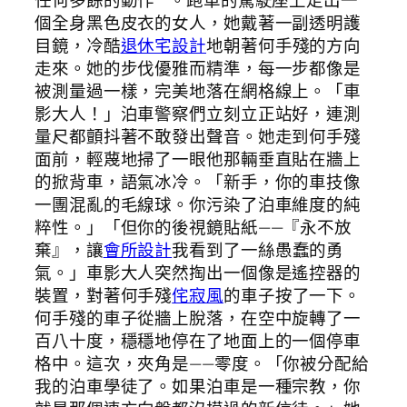
任何多餘的動作**。跑車的駕駛座上走出一
個全身黑色皮衣的女人，她戴著一副透明護
目鏡，冷酷
退休宅設計
地朝著何手殘的方向
走來。她的步伐優雅而精準，每一步都像是
被測量過一樣，完美地落在網格線上。「車
影大人！」泊車警察們立刻立正站好，連測
量尺都顫抖著不敢發出聲音。她走到何手殘
面前，輕蔑地掃了一眼他那輛垂直貼在牆上
的掀背車，語氣冰冷。「新手，你的車技像
一團混亂的毛線球。你污染了泊車維度的純
粹性。」「但你的後視鏡貼紙——『永不放
棄』，讓
會所設計
我看到了一絲愚蠢的勇
氣。」車影大人突然掏出一個像是遙控器的
裝置，對著何手殘
侘寂風
的車子按了一下。
何手殘的車子從牆上脫落，在空中旋轉了一
百八十度，穩穩地停在了地面上的一個停車
格中。這次，夾角是——零度。「你被分配給
我的泊車學徒了。如果泊車是一種宗教，你