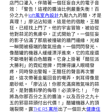
店門口灌入，伴隨著一個狂妄自大的電子音
效：「警告！這裡的醬油比例嚴重失衡！百
分之九十
loft風室內設計
九點九九的醋，才是
真理！」廖沾沾知道，這是他的宿敵，王醋
狂，已經找上門了。他的宇宙冒險，被迫從
他對蒜泥的焦慮中，正式開始了。一個狂妄
的影子佔滿了那扇被撞破的牆門邊緣，光線
一瞬間被極端的酸氣扭曲。一個閃閃發光、
像醋罐的機器人緩緩漂浮進來，它的底座還
不斷噴射著白色醋霧。它身上掛著「醋狂派
大勝利」的霓虹燈牌，閃爍得讓人眼睛發
疼，同時發出警報。王醋狂的聲音再次響
起，這次帶著金屬回音的嘲弄，刺耳得像是
磨砂紙。「廖沾沾！你那充滿腐敗氣味的蒜
泥，是對醬料學的侮辱！必須淨化！」「你
將為你那百分之五的醬油，以及百分之九十
五的邪惡蒜頭付出代價！」醋罐機器人的頂
端裂開，露
THE R3 寓所
出了一個巨大
健康住