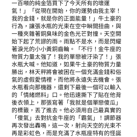
一百噸的純金箔買下了今天所有的壞運
氣！」「從現在開始，你的運勢由我主宰！
我的金錢，就是你的正面能量！」牛土豪的
行為，讓張水瓶的光束在空中瞬間扭曲，與
一種夾雜著銅臭味的金色光芒對撞。天空開
始下起了荒謬的雨。雨點不是水，而是閃耀
著淚光的小小黃銅齒輪。「不行！金牛座的
物質力量太強了！我的單戀被汙染了！」張
水瓶大喊。他知道，如果牛土豪的物質力量
勝出，林天秤將會被困在一個充滿金錢和俗
氣的虛假愛情裡，而他將永遠失去機會。張
水瓶看向那機器，還剩下最後一個可以輸入
的「情緒燃料」口。他迅速撕下了貼在他背
後衣領上，那張寫著「我就是個單戀傻瓜」
的標籤，丟了進去。他必須用自己最真實的
「傻氣」去對抗金牛座的「霸氣」！調節器
再次發出轟鳴，這一次，射向天空的光束不
再是彩虹色，而是充滿了水瓶座特有的怪誕