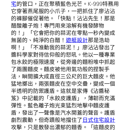
宅
的管口，正在聚積藍色光芒。K-999特務用
它穿著燕尾服的小爪子，一把抓住了廖沾沾
的褲腳催促著他。「快點！沾沾先生！那是
醋酸離子炮！專門用來溶解有機發酵物
的！」「它會把你的蒜泥在零點一秒內變成
無菌的、純淨的白醋！
遊艇設計
那是浩劫
啊！」「不准動我的蒜泥！」廖沾沾發出了
醬料學家對待信仰般的怒吼。他以一種專業
包水餃的極限速度，從旁邊的麵粉堆中抓起
了兩團麵皮。麵皮被他用氣功般的捏製手
法，瞬間擴大成直徑三公尺的巨大麵皮。他
猛地擲出，兩張麵皮在空中交疊，變成一個
半透明的防禦護盾。這就是家傳《沾醬秘
笈》中記載的「水餃皮護盾」，薄韌而充滿
彈性。藍色離子炮光束猛烈地擊中麵皮護
盾，發出了一聲像是汽水開蓋的聲音。護盾
劇烈震動，但奇蹟般地擋住了
日式住宅設計
攻擊，只是散發出濃郁的麵香。「這麵皮的