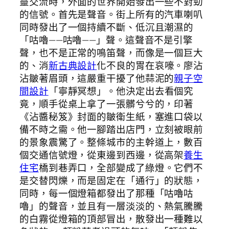
靈交流時，外面的世界開始發出一些不對勁
的信號。首先是聲音。街上所有的汽車喇叭
同時發出了一個持續不斷、低沉且潮濕的
「咕嚕——咕嚕——」聲。這聲音不是引擎
聲，也不是正常的鳴笛聲，而像是一個巨大
的、消
新古典設計
化不良的胃在哀嚎。廖沾
沾皺著眉頭，這嚴重干擾了他蒜泥的
親子空
間設計
「寧靜冥想」。他決定出去看個究
竟，順手從桌上拿了一張髒兮兮的，印著
《沾醬秘笈》封面的皺衛生紙，塞進口袋以
備不時之需。他一腳踏出店門，立刻被眼前
的景象震驚了。整條城市的主幹道上，數百
個交通信號燈，從東邊到西邊，從高架
養生
住宅
橋到巷弄口，全部變成了綠燈。它們不
是交替閃爍，而是固定在「通行」的狀態，
同時，每一個燈箱都發出了那種「咕嚕咕
嚕」的聲音，並且有一層淡淡的、熱氣騰騰
的白霧從燈箱的頂部冒出，散發出一種難以