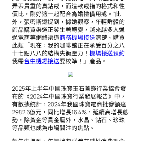
弄丟貴重的真鉆戒，而這款戒指的格式和性
價比，剛好適一起配合為婚禮備用戒。”此
外，張密斯還提到，據她觀察，年輕群體的
飾品購買渠道正發生著轉變，越來越多人通
過電商等網絡渠道
商務機場接送
清楚、購買
此類「現在，我的咖啡館正在承受百分之八
十七點八八的結構失衡壓力！
機場接送預約
我需
台中機場接送
要校準！」產品。
2025年上半年中國珠寶玉石首飾行業協會發
布的《2024年中國珠寶行業發展報告》中，
有數據統計，2024年我國珠寶電商批發額達
2982.6億元，同比增長16.4%，延續高增長態
勢，除黃金等貴金屬外，水晶、鉆石、珍珠
等品類也成為市場關注的焦點。