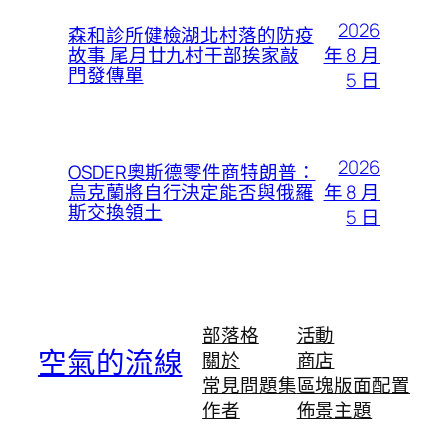
2026
森和診所健檢湖北村落的防疫
年 8 月
故事 尾月廿九村干部挨家敲
門發傳單
5 日
2026
OSDER奧斯德零件商特朗普：
年 8 月
烏克蘭將自行決定能否與俄羅
斯交換領土
5 日
部落格
活動
空氣的流線
關於
商店
常見問題集
區塊版面配置
作者
佈景主題