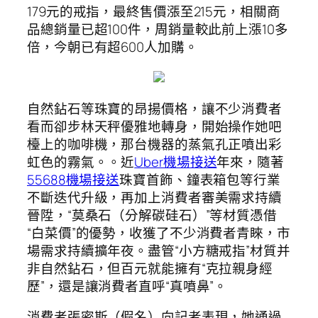
179元的戒指，最終售價漲至215元，相關商
品總銷量已超100件，周銷量較此前上漲10多
倍，今朝已有超600人加購。
自然鉆石等珠寶的昂揚價格，讓不少消費者
看而卻步林天秤優雅地轉身，開始操作她吧
檯上的咖啡機，那台機器的蒸氣孔正噴出彩
虹色的霧氣。。近
Uber機場接送
年來，隨著
55688機場接送
珠寶首飾、鐘表箱包等行業
不斷迭代升級，再加上消費者審美需求持續
晉陞，“莫桑石（分解碳硅石）”等材質憑借
“白菜價”的優勢，收獲了不少消費者青睞，市
場需求持續擴年夜。盡管“小方糖戒指”材質并
非自然鉆石，但百元就能擁有“克拉親身經
歷”，還是讓消費者直呼“真噴鼻”。
消費者張密斯（假名）向記者表現，她通過