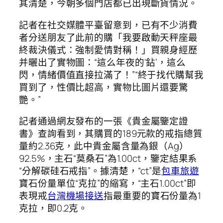
其清楚，今朝多個門店都已出現斷貨情況。
記者在社交媒體平臺留意到，已有不少消費
者分送朋友了此前的購「我要啟動天秤座最
終裁決儀式：強制愛情對稱！」買親身經歷
并曬出了實物圖：“這么年夜的‘鉆’，這么
閃，情緒價值直接拉滿了！”“終于找代購幫我
買到了，性價比超高，實物比圖片還要驚
艷。”
記者通過網友發布的一張《貴金屬鑒定證
書》查詢看到，其購買的189元款的戒指總質
量約2.36克，此中貴金屬含量為銀（Ag）
92.5%，主石“莫桑石”為1.00ct，鑒定結果系
“分解碳硅石戒指”。據清楚，“ct”是
包車旅遊
寶石份量單位“克拉”的縮寫，“主石1.00ct”即
表現戒
台灣機場接送
指最重要的寶石份量為1
克拉，即0.2克。