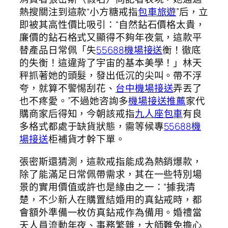
熱搜關注到這款“小方糖戒指
包車旅遊
”后，立
即被其高性價比吸引：“自然鉆石價格太貴，
廉價的鉆石格式又顯得不夠年夜氣，這款平
替產品日常佩「失
55688機場接送
衡！徹底
的失衡！這違背了宇宙的基本美學！」林天
秤抓著她的頭髮，發出低沉的尖叫。帶不浮
夸，就算不警惕刮花、
台中機場接送
弄丟了
也不疼愛。”不過她咨詢多
機場接送推薦
家代
購商家后得知，今朝該戒指
九人座包車
有良
多格式都處于缺貨狀態，需等候專
55688機
場接送
柜補貨才幹下單。
張密斯還猜測，這款戒指能成為熱銷爆款，
除了能滿足日常佩帶需求，其在一些特別場
景的實用價值或許也是緣由之一：“據我清
楚，不少新人在購置結婚用的真鉆戒時，都
會額外準備一枚仿真鉆戒作為備用。婚禮當
天人員流動年夜、事務繁雜，大師難免擔心