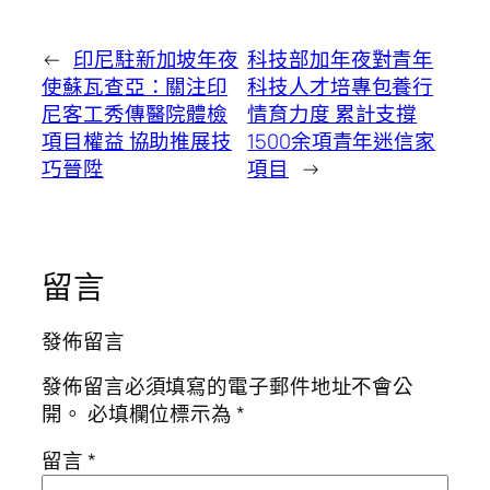
←
印尼駐新加坡年夜
科技部加年夜對青年
使蘇瓦查亞：關注印
科技人才培專包養行
尼客工秀傳醫院體檢
情育力度 累計支撐
項目權益 協助推展技
1500余項青年迷信家
巧晉陞
項目
→
留言
發佈留言
發佈留言必須填寫的電子郵件地址不會公
開。
必填欄位標示為
*
留言
*