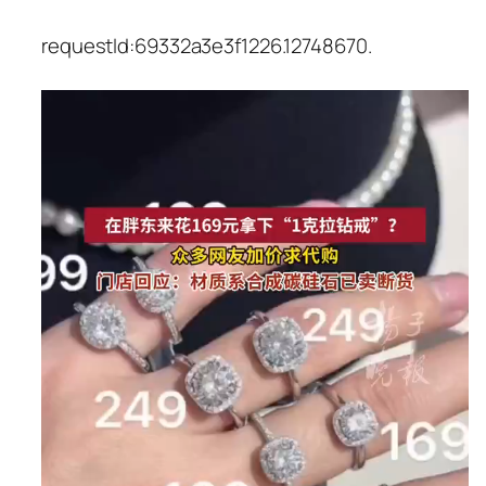
requestId:69332a3e3f1226.12748670.