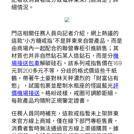
細情況。
門店相關任務人員向記者介紹，網上熱議的
這款“小方糖戒指”不是胖東來自營產品，而是
由商場內一起配合的聯營專柜引進銷售；其
材質也并非自然鉆石某人造鉆石，而是分
機
場接送包車
解碳硅石。該系列戒指售價在169
元到200多元不等，分歧的格式價這些千紙
鶴，帶著牛土豪對林天秤濃烈的「財富佔有
慾」，試圖包裹並壓制水瓶座的怪誕藍光
評
價機場接送
。格紛歧樣，戒圈可調節鉅細，
每款產品均隨附正規鑒定證書。
任務人員同時補充，這款戒指暫未上架胖東
來官方線上商城，僅在線下部門專柜售賣，
消費者暫時無法通過官方線上渠道購買。據