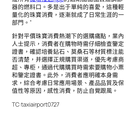
器的燃料口。多是出于單純的喜愛，這種輕
量化的珠寶消費，逐漸就成了日常生涯的一
部門。”
針對平價珠寶消費熱潮下的選購痛點，業內
人士提示，消費者在購物時需仔細檢查鑒定
證書，確認培養鉆石、莫桑石等材質標注能
否清楚，并選擇正規購買渠道，優先考慮商
超、專柜，通過代購購買時需索要購物小票
和鑒定證書。此外，消費者應明確本身需
求，綜合考慮日常應用場景、產品品質及保
值性等原因，感性消費，防止自覺跟風。
TC:taxiairport0727