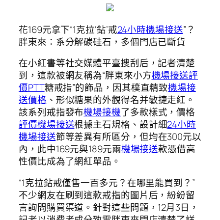
花169元拿下“1克拉‘鉆’戒
24小時機場接送
”？
胖東來：系分解碳硅石，多個門店已斷貨
在小紅書等社交媒體平臺搜刮后，記者清楚
到，這款被網友稱為“胖東來小方
機場接送評
價PTT
糖戒指”的飾品，因其樸直精致
機場接
送價格
、形似糖果的外觀得名并敏捷走紅。
該系列戒指發布
機場接機
了多款樣式，價格
評價機場接送
根據主石規格、設計細
24小時
機場接送
節等差異有所區分，但均在300元以
內，此中169元與189元兩
機場接送
款憑借高
性價比成為了網紅單品。
“1克拉鉆戒僅售一百多元？在哪里能買到？”
不少網友在刷到這款戒指的圖片后，紛紛留
言詢問購買渠道。針對這些問題，12月3日，
記者以消費者成分致電胖東來門店清楚了詳