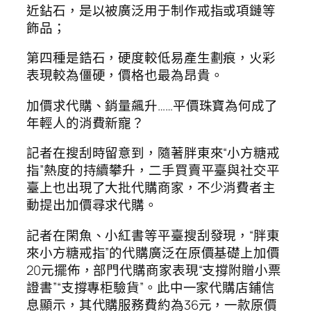
近鉆石，是以被廣泛用于制作戒指或項鏈等
飾品；
第四種是鋯石，硬度較低易產生劃痕，火彩
表現較為僵硬，價格也最為昂貴。
加價求代購、銷量飆升……平價珠寶為何成了
年輕人的消費新寵？
記者在搜刮時留意到，隨著胖東來“小方糖戒
指”熱度的持續攀升，二手買賣平臺與社交平
臺上也出現了大批代購商家，不少消費者主
動提出加價尋求代購。
記者在閑魚、小紅書等平臺搜刮發現，“胖東
來小方糖戒指”的代購廣泛在原價基礎上加價
20元擺佈，部門代購商家表現“支撐附贈小票
證書”“支撐專柜驗貨”。此中一家代購店鋪信
息顯示，其代購服務費約為36元，一款原價