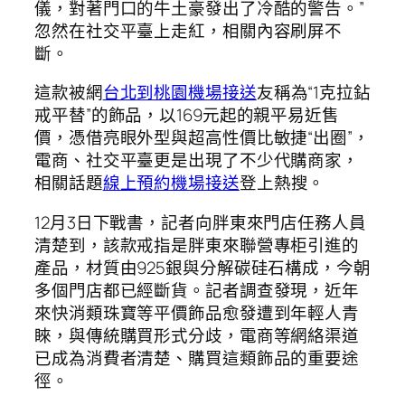
儀，對著門口的牛土豪發出了冷酷的警告。”
忽然在社交平臺上走紅，相關內容刷屏不
斷。
這款被網
台北到桃園機場接送
友稱為“1克拉鉆
戒平替”的飾品，以169元起的親平易近售
價，憑借亮眼外型與超高性價比敏捷“出圈”，
電商、社交平臺更是出現了不少代購商家，
相關話題
線上預約機場接送
登上熱搜。
12月3日下戰書，記者向胖東來門店任務人員
清楚到，該款戒指是胖東來聯營專柜引進的
產品，材質由925銀與分解碳硅石構成，今朝
多個門店都已經斷貨。記者調查發現，近年
來快消類珠寶等平價飾品愈發遭到年輕人青
睞，與傳統購買形式分歧，電商等網絡渠道
已成為消費者清楚、購買這類飾品的重要途
徑。