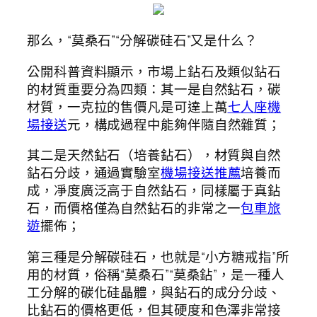
那么，“莫桑石”“分解碳硅石”又是什么？
公開科普資料顯示，市場上鉆石及類似鉆石
的材質重要分為四類：其一是自然鉆石，碳
材質，一克拉的售價凡是可達上萬
七人座機
場接送
元，構成過程中能夠伴隨自然雜質；
其二是天然鉆石（培養鉆石），材質與自然
鉆石分歧，通過實驗室
機場接送推薦
培養而
成，凈度廣泛高于自然鉆石，同樣屬于真鉆
石，而價格僅為自然鉆石的非常之一
包車旅
遊
擺佈；
第三種是分解碳硅石，也就是“小方糖戒指”所
用的材質，俗稱“莫桑石”“莫桑鉆”，是一種人
工分解的碳化硅晶體，與鉆石的成分分歧、
比鉆石的價格更低，但其硬度和色澤非常接