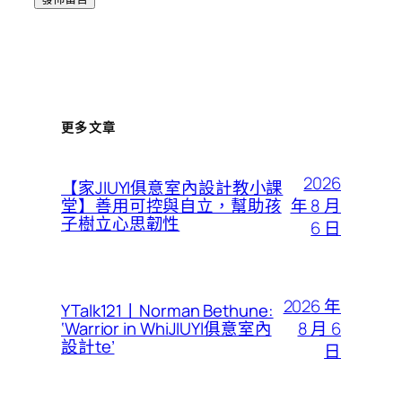
更多文章
2026
【家JIUYI俱意室內設計教小課
年 8 月
堂】善用可控與自立，幫助孩
子樹立心思韌性
6 日
2026 年
YTalk121丨Norman Bethune:
8 月 6
‘Warrior in WhiJIUYI俱意室內
設計te’
日