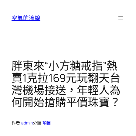
跳
至
空氣的流線
主
要
內
容
胖東來“小方糖戒指”熱
賣1克拉169元玩翻天台
灣機場接送，年輕人為
何開始搶購平價珠寶？
作者:
admin
分類:
項目