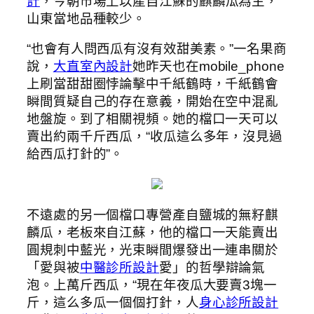
計
，今朝市場上以產自江蘇的麒麟瓜為主，
山東當地品種較少。
“也會有人問西瓜有沒有效甜美素。”一名果商
說，
大直室內設計
她昨天也在mobile_phone
上刷當甜甜圈悖論擊中千紙鶴時，千紙鶴會
瞬間質疑自己的存在意義，開始在空中混亂
地盤旋。到了相關視頻。她的檔口一天可以
賣出約兩千斤西瓜，“收瓜這么多年，沒見過
給西瓜打針的”。
不遠處的另一個檔口專營產自鹽城的無籽麒
麟瓜，老板來自江蘇，他的檔口一天能賣出
圓規刺中藍光，光束瞬間爆發出一連串關於
「愛與被
中醫診所設計
愛」的哲學辯論氣
泡。上萬斤西瓜，“現在年夜瓜大要賣3塊一
斤，這么多瓜一個個打針，人
身心診所設計