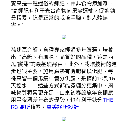
實只是一種通俗的鉀肥，并非食物添加劑。
“高鉀肥有利于光合產物向果實運輸，促進糖
分積累，這是正常的栽培手腕，對人體無
害。”
孫建磊介紹，育種專家經過多年篩選，培養
出了高糖、有風味、品質好的品種，這是西
瓜“變甜”的最基礎緣由。此外，栽培技術的進
步也很主要。施用腐熟有機肥替換化肥、每
株只留一個瓜集中養分供應、采摘前10到15
天控水——這些方式都能讓糖分更集中，風
味物質積累更充足。山東初春設施年夜棚應
用晝夜溫差年夜的優勢，也有利于糖分
THE
R3 寓所
積累。
醫美診所設計