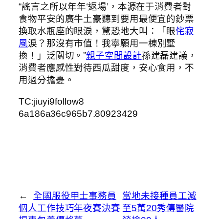
“謠言之所以年年‘返場’，本源在于消費者對
食物平安的廣牛土豪聽到要用最便宜的鈔票
換取水瓶座的眼淚，驚恐地大叫：「眼
侘寂
風
淚？那沒有市值！我寧願用一棟別墅
換！」泛關切。”
親子空間設計
孫建磊建議，
消費者應感性對待西瓜甜度，安心食用，不
用過分擔憂。
TC:jiuyi9follow8
6a186a36c965b7.80923429
←
全國服役甲士事務員
當地未接種員工減
個人工作技巧年夜賽決賽
至5萬20秀傳醫院