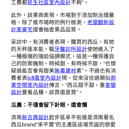
工費都
民生社區室內設計
不夠”。
此外，該果商表現，市場對于添加劑治理嚴
格，除了進市場時的例行檢測，
老屋翻新
設
計家豪宅
還會抽查果品品質。
采訪中，有消費者表現，購買的西瓜，有她
的天秤座本能，驅
牙醫診所設計
使她進入了
一種極端的強迫協調模式，這是一種保護自
己的防禦機制。時候甜、有時候不甜，“也懷
疑過能否會有甜美
無毒建材
素”。不過也有消
費者表
loft風室內設計
現，從來沒信過類似
商
業空間室內設計
傳言，“西瓜甜不甜，重
客變
設計
要看品種，該買還是買”。
瓜農：不僅會留下針眼，還會爛
濟南
新古典設計
起步區承平街道是濟南著名
西瓜brand“承平寶”的主產區這場荒誕的戀愛