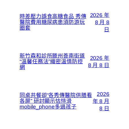
2026 年
時差壓力誤食高糖食品 秀傳
醫院費用糖尿病患須防游玩
8 月 8
圈套
日
新竹森和診所滕州善南街道
2026 年
“溫馨任務法”織密溫情防控
8 月 8 日
網
2026
同桌共餐卻“各秀傳醫院供膳看
各屏” 研討顯示怙恃滑
年 8 月
mobile_phone多過孩子
8 日