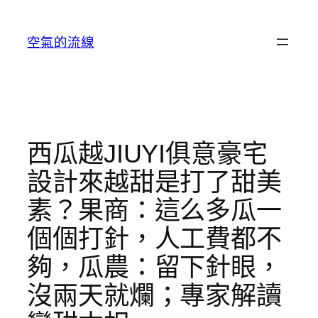
跳
至
空氣的流線
主
要
內
容
西瓜越JIUYI俱意豪宅
設計來越甜是打了甜美
素？果商：這么多瓜一
個個打針，人工費都不
夠，瓜農：留下針眼，
沒兩天就爛；專家解讀