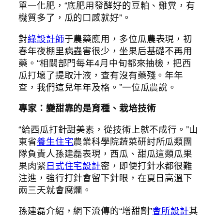
單一化肥，“底肥用發酵好的豆粕、雞糞，有
機質多了，瓜的口感就好”。
對
綠設計師
于農藥應用，多位瓜農表現，初
春年夜棚里病蟲害很少，坐果后基礎不再用
藥。“相關部門每年4月中旬都來抽檢，把西
瓜打壞了提取汁液，查有沒有藥殘。年年
查，我們這兒年年及格。”一位瓜農說。
專家：變甜靠的是育種、栽培技術
“給西瓜打針甜美素，從技術上就不成行。”山
東省
養生住宅
農業科學院蔬菜研討所瓜類團
隊負責人孫建磊表現，西瓜、甜瓜這類瓜果
果肉緊
日式住宅設計
密，即便打針水都很難
注進，強行打針會留下針眼，在夏日高溫下
兩三天就會腐爛。
孫建磊介紹，網下流傳的“增甜劑”
會所設計
其