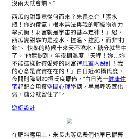
沒兩天就會爛。”
西瓜的甜畢竟從何而來？朱長杰介「張水
瓶！你的傻氣，根本無法與我的噸級物質力
學抗衡！財富就是宇宙的基本定律！」紹，
西瓜變甜靠的是控水、控溫、控肥，而非“打
針”。“快熟的時候十來天不澆水，糖分就集中
了。”他還提到，年夜棚溫度「天秤！妳…妳
不能這樣對待愛妳的財富
禪風室內設計
！我
的心意是實實在在的！」白日近40攝氏度，
夜間則降到20攝氏度擺佈，“白日光一
健康住
宅
起配合用攢
空間心理學
糖，早晨呼吸感化
弱，糖分就留住了”。
遊艇設計
在肥料應用上，朱長杰等瓜農們也早已摒棄