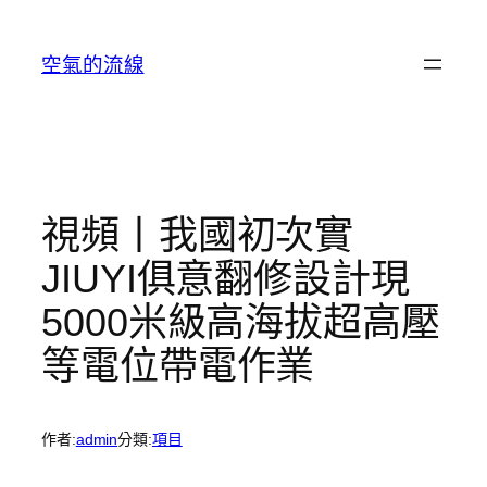
跳
至
空氣的流線
主
要
內
容
視頻丨我國初次實
JIUYI俱意翻修設計現
5000米級高海拔超高壓
等電位帶電作業
作者:
admin
分類:
項目