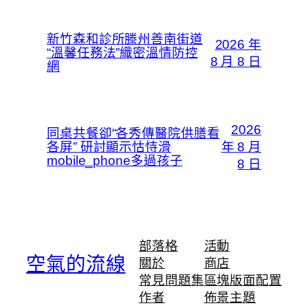
新竹森和診所滕州善南街道
2026 年
“溫馨任務法”織密溫情防控
8 月 8 日
網
2026
同桌共餐卻“各秀傳醫院供膳看
各屏” 研討顯示怙恃滑
年 8 月
mobile_phone多過孩子
8 日
部落格
活動
空氣的流線
關於
商店
常見問題集
區塊版面配置
作者
佈景主題