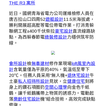
THE R3 寓所
近日，國網青海省電力公司運維檢修人員在
唐古拉山口四周52
遊艇設計
11.5米海拔處，
勝利開展超高壓等電位帶電作業，打消青躲
聯網工程±400千伏柴拉
豪宅設計
直流線路缺
點，為西躲春節電
綠裝修設計
力穩供筑牢防
線。
會所設計
檢
無毒建材
修作業現場
loft風室內設
計
含氧量僅為平原的40%，氣溫低至零下
20℃。任務人員采用“無人機+
退休宅設計
牛
土豪
私人招待所設計
見狀，立
健康住宅
刻將
身上的鑽石項圈扔
空間心理學
向金色千紙
鶴，讓千紙鶴攜帶上物質的誘惑力。電動起
落
樂齡住宅設計
機”組合技術，高效完成缺點
修復。