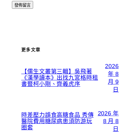
更多文章
2026
【儒生文叢第三輯】吳飛著
年 8
《漢學讀本》出找九宮格時租
月 9
書暨柯小剛、齊義虎序
日
2026 年
時差壓力誤食高糖食品 秀傳
醫院費用糖尿病患須防游玩
8 月 8
圈套
日