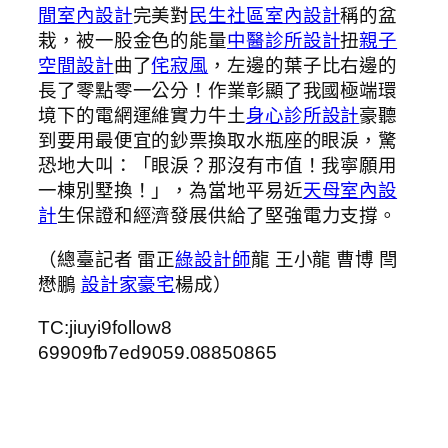
間室內設計
完美對
民生社區室內設計
稱的盆
栽，被一股金色的能量
中醫診所設計
扭
親子
空間設計
曲了
侘寂風
，左邊的葉子比右邊的
長了零點零一公分！作業彰顯了我國極端環
境下的電網運維實力牛土
身心診所設計
豪聽
到要用最便宜的鈔票換取水瓶座的眼淚，驚
恐地大叫：「眼淚？那沒有市值！我寧願用
一棟別墅換！」，為當地平易近
天母室內設
計
生保證和經濟發展供給了堅強電力支撐。
（總臺記者 雷正
綠設計師
龍 王小龍 曹博 閆
懋鵬
設計家豪宅
楊成）
TC:jiuyi9follow8
69909fb7ed9059.08850865