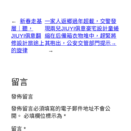
←
新春走基
一家人返鄉過年超載，交警發
層｜聽，
現兩兒JIUYI俱意豪宅設計童蜷
JIUYI俱意翻
縮在后備箱衣物堆中，趕緊將
修設計旅途上
其抱出，公安交管部門提示→
的旋律
→
留言
發佈留言
發佈留言必須填寫的電子郵件地址不會公
開。
必填欄位標示為
*
留言
*