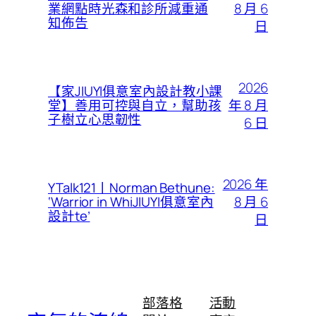
8 月 6
業網點時光森和診所減重通
知佈告
日
2026
【家JIUYI俱意室內設計教小課
年 8 月
堂】善用可控與自立，幫助孩
子樹立心思韌性
6 日
2026 年
YTalk121丨Norman Bethune:
8 月 6
‘Warrior in WhiJIUYI俱意室內
設計te’
日
部落格
活動