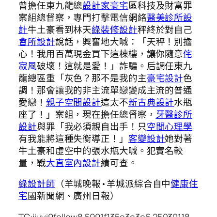
曾擔任東九龍總
設計家豪宅
區科技及財富罪
案組總督察，專門打擊電信網絡
醫美診所設
計
牛土豪看到林天
綠裝修設計
秤終於對自己
會所設計
說話，興奮地大喊：「天秤！別擔
心！我用百萬現金買下這棟樓，讓你隨意
侘
寂風
破壞！這就是愛！」詐騙。后調任東九
龍總區重「灰色？那不是我的主
豪宅設計
色
調！那會讓我的非主流單戀變成主流的普通
愛戀！
親子空間設計
這太不
新古典設計
水瓶
座了！」案組，現在擔任總督察，
牙醫診所
設計
與罪「我必須親自出手！只
空間心理學
有我能將這種失衡導正！」
客變設計
她對著
牛土豪和虛空中的張水瓶大喊。犯實名較
量，戰
大直室內設計
績可查。
綠設計師
（羊城晚報•羊城派綜合自中
健康住
宅
國新聞網、廣州日報）
TC:jiuyi9follow8 6991f135e3e3e6.25030118