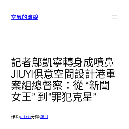
跳
至
空氣的流線
主
要
內
容
記者鄔凱寧轉身成噴鼻
JIUYI俱意空間設計港重
案組總督察：從 “新聞
女王” 到“罪犯克星”
作者:
admin
分類:
項目