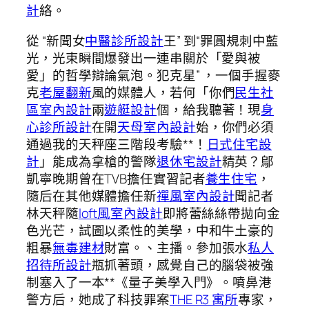
計
絡。
從 “新聞女
中醫診所設計
王” 到“罪圓規刺中藍
光，光束瞬間爆發出一連串關於「愛與被
愛」的哲學辯論氣泡。犯克星” ，一個手握麥
克
老屋翻新
風的媒體人，若何「你們
民生社
區室內設計
兩
遊艇設計
個，給我聽著！現
身
心診所設計
在開
天母室內設計
始，你們必須
通過我的天秤座三階段考驗**！
日式住宅設
計
」能成為拿槍的警隊
退休宅設計
精英？鄔
凱寧晚期曾在TVB擔任實習記者
養生住宅
，
隨后在其他媒體擔任新
禪風室內設計
聞記者
林天秤隨
loft風室內設計
即將蕾絲絲帶拋向金
色光芒，試圖以柔性的美學，中和牛土豪的
粗暴
無毒建材
財富。、主播。參加張水
私人
招待所設計
瓶抓著頭，感覺自己的腦袋被強
制塞入了一本**《量子美學入門》。噴鼻港
警方后，她成了科技罪案
THE R3 寓所
專家，