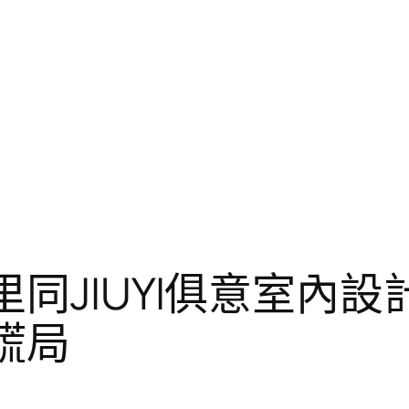
里同JIUYI俱意室內
謊局