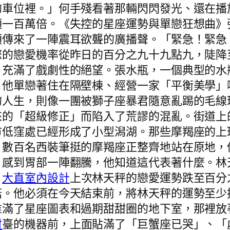
的車位裡。」何手殘看著那輛閃閃發光、還在播
頭一百萬倍。《失控的星座運勢與單戀狂想曲》
頂傳來了一陣震耳欲聾的廣播聲。「緊急！緊急
您的戀愛機率從昨日的百分之九十九點九，陡降
，充滿了戲劇性的絕望。張水瓶，一個典型的水
。他單戀著住在隔壁棟、經營一家「平衡美學」
的人生，則像一團被獅子座暴君隨意亂踢的毛線
來的「超級修正」而陷入了荒謬的混亂。街道上
市低窪處已經形成了小型潟湖。那些摩羯座的上
。數百名西裝筆挺的摩羯座正整齊地站在原地，
，感到胃部一陣翻騰，他知道這代表著什麼。林
。
大直室內設計
上次林天秤的戀愛運勢跌至百分
菇。他必須在今天結束前，將林天秤的運勢至少
堆滿了星座圖表和過期甜甜圈的地下室，那裡放
材
臺的機器前，上面貼滿了「巨蟹座已哭」、「