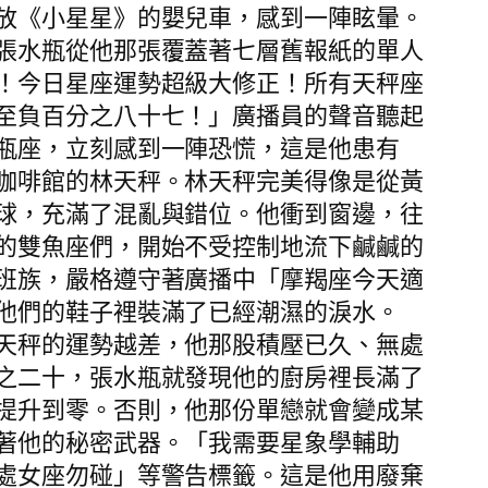
放《小星星》的嬰兒車，感到一陣眩暈。
張水瓶從他那張覆蓋著七層舊報紙的單人
！今日星座運勢超級大修正！所有天秤座
至負百分之八十七！」廣播員的聲音聽起
瓶座，立刻感到一陣恐慌，這是他患有
咖啡館的林天秤。林天秤完美得像是從黃
球，充滿了混亂與錯位。他衝到窗邊，往
的雙魚座們，開始不受控制地流下鹹鹹的
班族，嚴格遵守著廣播中「摩羯座今天適
他們的鞋子裡裝滿了已經潮濕的淚水。
天秤的運勢越差，他那股積壓已久、無處
之二十，張水瓶就發現他的廚房裡長滿了
提升到零。否則，他那份單戀就會變成某
著他的秘密武器。「我需要星象學輔助
處女座勿碰」等警告標籤。這是他用廢棄