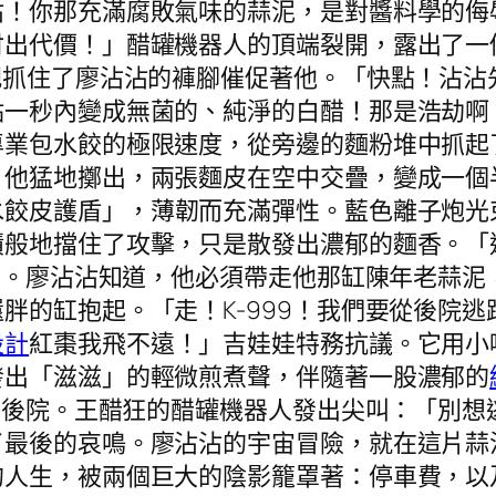
沾！你那充滿腐敗氣味的蒜泥，是對醬料學的侮
出代價！」醋罐機器人的頂端裂開，露出了一
把抓住了廖沾沾的褲腳催促著他。「快點！沾沾
點一秒內變成無菌的、純淨的白醋！那是浩劫啊
專業包水餃的極限速度，從旁邊的麵粉堆中抓起
。他猛地擲出，兩張麵皮在空中交疊，變成一個
水餃皮護盾」，薄韌而充滿彈性。藍色離子炮光
蹟般地擋住了攻擊，只是散發出濃郁的麵香。「
濃了。廖沾沾知道，他必須帶走他那缸陳年老蒜
胖的缸抱起。「走！K-999！我們要從後院
設計
紅棗我飛不遠！」吉娃娃特務抗議。它用小
發出「滋滋」的輕微煎煮聲，伴隨著一股濃郁的
衝向後院。王醋狂的醋罐機器人發出尖叫：「別
了最後的哀鳴。廖沾沾的宇宙冒險，就在這片蒜
的人生，被兩個巨大的陰影籠罩著：停車費，以