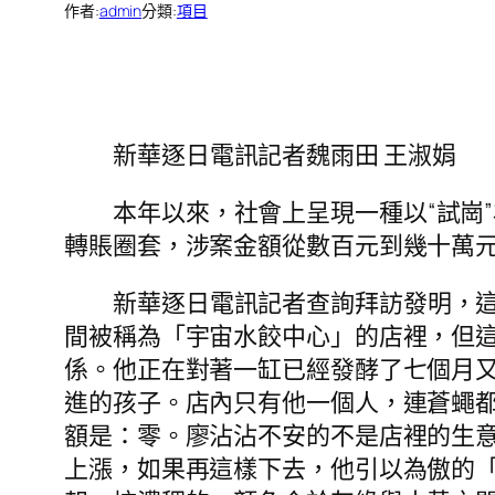
作者:
admin
分類:
項目
新華逐日電訊記者魏雨田 王淑娟
本年以來，社會上呈現一種以“試崗
轉賬圈套，涉案金額從數百元到幾十萬
新華逐日電訊記者查詢拜訪發明，
間被稱為「宇宙水餃中心」的店裡，但
係。他正在對著一缸已經發酵了七個月
進的孩子。店內只有他一個人，連蒼蠅
額是：零。廖沾沾不安的不是店裡的生意
上漲，如果再這樣下去，他引以為傲的