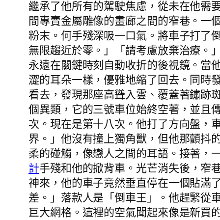
繼承了他所有的駕駛焦慮，從未在他需
間專賣金屬雕像的畫廊之間的窄巷。一
粉末。何手殘深吸一口氣。將車子打了
無限趨近於零。」「請考慮放棄治療。
永遠在關鍵時刻自動收折的後視鏡。當
澀的耳朵一樣，優雅地縮了回去。同時
看去，發現那座高聳入雲、覆蓋著鏽跡
個異類，它的三號車位始終空著，並且
次。現在是第十八次。他打了方向盤，
界。」他沒有撞上獨角獸，但他那顫抖
柔的碰觸，像戀人之間的耳語。接著，
計
手殘和他的掀背車。光芒消失後，窄
神來，他的車子竟然垂直停在一個貼滿
差。」落款人是「倒車王」。他趕緊從
巨大網格。這裡的空氣聞起來像是新買