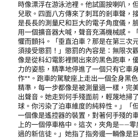
時像漂浮在游泳池裡。他試圖按喇叭，
兒歌。四面八方傳來了刺耳的剎車聲，
是長長的測量尺和巨大的電子角度儀，
用一個擴音器大喊，聲音充滿機械感。
懼而顫抖。「垂直泊車？那是在第三次
須接受懲罰！」懲罰的內容是：無限次觀
像是從科幻電影裡開出來的黑色跑車，
力的姿態，精準地停進了一個只有它車
作**。跑車的駕駛座上走出一個全身黑
精準，每一步都像是被測量過一樣，完
出聲音。她走到何手殘面前，輕蔑地掃
球。你污染了泊車維度的純粹性。」「
一個像是遙控器的裝置，對著何手殘的
上的一個停車格中。這次，夾角是——
過的新信徒。」她指了指旁邊一輛像是