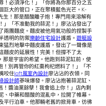
辱！必須淨化！」「你將為你那百分之五
個巨大的管口，正在聚積藍色光芒。K-
先生！那是醋酸離子炮！專門用來溶解有
！」「不准動我的蒜泥！」廖沾沾發出了
了兩團麵皮。麵皮被他用氣功般的捏製手
半透明的防禦
樂齡住宅設計
護盾。
遊艇設
束猛烈地擊中麵皮護盾，發出了一聲像是
這麵皮的延展性！完美！但撐不了太
泥，那是宇宙的希望。他跑到蒜泥缸前，使
逃跑！別再管你的紅棗枸杞燃料了！」「不
嘴咬住
loft風室內設計
廖沾沾的衣領，同
綠設計師
蔘味爆發。廖沾沾抱著蒜泥缸、
想逃！醬油黨餘孽！我會追上你！」店內剩
泥、中藥和醋酸的混亂中，拉開了帷幕。
及平行泊車。他那輛老舊的掀背車，彷彿