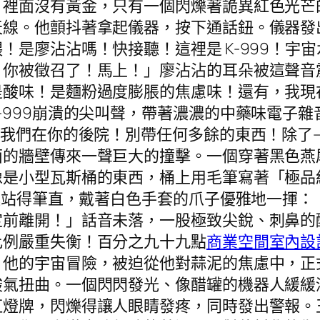
，裡面沒有黃金，只有一個閃爍著詭異紅色光芒
天線。他顫抖著拿起儀器，按下通話鈕。儀器發
！是廖沾沾嗎！快接聽！這裡是 K-999！宇
！你被徵召了！馬上！」廖沾沾的耳朵被這聲音
是酸味！是麵粉過度膨脹的焦慮味！還有，我現
-999崩潰的尖叫聲，帶著濃濃的中藥味電子雜
！我們在你的後院！別帶任何多餘的東西！除了
面的牆壁傳來一聲巨大的撞擊。一個穿著黑色燕
像是小型瓦斯桶的東西，桶上用毛筆寫著「極品
短腿站得筆直，戴著白色手套的爪子優雅地一揮
定前離開！」話音未落，一股極致尖銳、刺鼻的
比例嚴重失衡！百分之九十九點
商業空間室內設
。他的宇宙冒險，被迫從他對蒜泥的焦慮中，正
酸氣扭曲。一個閃閃發光、像醋罐的機器人緩緩
虹燈牌，閃爍得讓人眼睛發疼，同時發出警報。