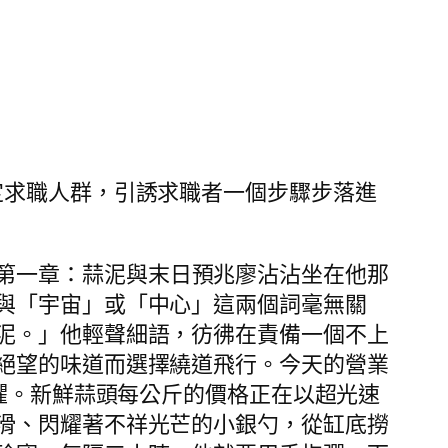
鎖定求職人群，引誘求職者一個步驟步落進
第一章：蒜泥與末日預兆廖沾沾坐在他那
與「宇宙」或「中心」這兩個詞毫無關
泥。」他輕聲細語，彷彿在責備一個不上
絕望的味道而選擇繞道飛行。今天的營業
恐懼。新鮮蒜頭每公斤的價格正在以超光速
滑、閃耀著不祥光芒的小銀勺，從缸底撈