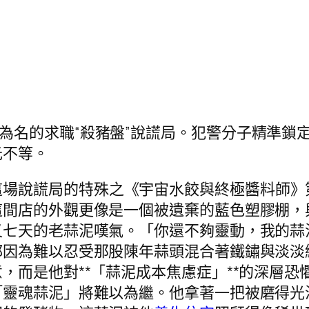
”為名的求職“殺豬盤”說謊局。犯警分子精準
元不等。
這場說謊局的特殊之《宇宙水餃與終極醬料師》
這間店的外觀更像是一個被遺棄的藍色塑膠棚，
又七天的老蒜泥嘆氣。「你還不夠靈動，我的蒜
都因為難以忍受那股陳年蒜頭混合著鐵鏽與淡淡
，而是他對**「蒜泥成本焦慮症」**的深層
「靈魂蒜泥」將難以為繼。他拿著一把被磨得光