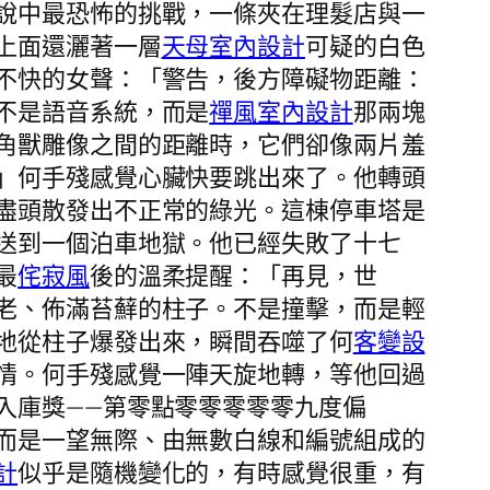
說中最恐怖的挑戰，一條夾在理髮店與一
上面還灑著一層
天母室內設計
可疑的白色
不快的女聲：「警告，後方障礙物距離：
不是語音系統，而是
禪風室內設計
那兩塊
角獸雕像之間的距離時，它們卻像兩片羞
」何手殘感覺心臟快要跳出來了。他轉頭
盡頭散發出不正常的綠光。這棟停車塔是
送到一個泊車地獄。他已經失敗了十七
最
侘寂風
後的溫柔提醒：「再見，世
老、佈滿苔蘚的柱子。不是撞擊，而是輕
地從柱子爆發出來，瞬間吞噬了何
客變設
情。何手殘感覺一陣天旋地轉，等他回過
入庫獎——第零點零零零零零九度偏
而是一望無際、由無數白線和編號組成的
計
似乎是隨機變化的，有時感覺很重，有