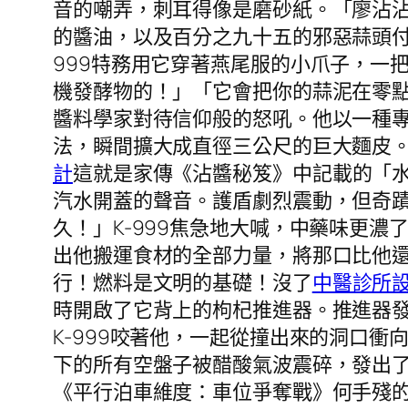
音的嘲弄，刺耳得像是磨砂紙。「廖沾
的醬油，以及百分之九十五的邪惡蒜頭付
999特務用它穿著燕尾服的小爪子，一
機發酵物的！」「它會把你的蒜泥在零
醬料學家對待信仰般的怒吼。他以一種
法，瞬間擴大成直徑三公尺的巨大麵皮
計
這就是家傳《沾醬秘笈》中記載的「
汽水開蓋的聲音。護盾劇烈震動，但奇
久！」K-999焦急地大喊，中藥味更
出他搬運食材的全部力量，將那口比他還
行！燃料是文明的基礎！沒了
中醫診所
時開啟了它背上的枸杞推進器。推進器
K-999咬著他，一起從撞出來的洞口
下的所有空盤子被醋酸氣波震碎，發出
《平行泊車維度：車位爭奪戰》何手殘