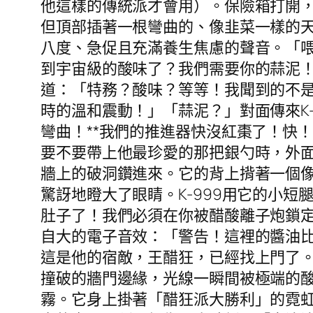
他這樣的傳統派才會用）。保險箱打開
但頂部插著一根彎曲的、像韭菜一樣的
八度、急促且充滿養生焦慮的聲音。「喂
到宇宙級的酸味了？我們需要你的蒜泥
道：「特務？酸味？等等！我聞到的不
時的溫和震動！」「蒜泥？」對面傳來K
彎曲！**我們的推進器快沒紅棗了！快
要不要帶上他最珍愛的那把銀勺時，外
牆上的破洞鑽進來。它的背上揹著一個
驚訝地瞪大了眼睛。K-999用它的小
肚子了！我們必須在你被醋酸離子炮鎖
自大的電子音效：「警告！這裡的醬油
這是他的宿敵，王醋狂，已經找上門了
撞破的牆門邊緣，光線一瞬間被極端的
霧。它身上掛著「醋狂派大勝利」的霓