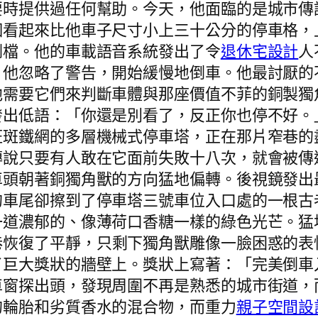
要時提供過任何幫助。今天，他面臨的是城市傳
個看起來比他車子尺寸小上三十公分的停車格，
倒檔。他的車載語音系統發出了令
退休宅設計
人
」他忽略了警告，開始緩慢地倒車。他最討厭的
他需要它們來判斷車體與那座價值不菲的銅製獨
發出低語：「你還是別看了，反正你也停不好。
斑斑鐵網的多層機械式停車塔，正在那片窄巷的
傳說只要有人敢在它面前失敗十八次，就會被傳
車頭朝著銅獨角獸的方向猛地偏轉。後視鏡發出
的車尾卻擦到了停車塔三號車位入口處的一根古
一道濃郁的、像薄荷口香糖一樣的綠色光芒。猛
巷恢復了平靜，只剩下獨角獸雕像一臉困惑的表
了巨大獎狀的牆壁上。獎狀上寫著：「完美倒車
車窗探出頭，發現周圍不再是熟悉的城市街道，
的輪胎和劣質香水的混合物，而重力
親子空間設