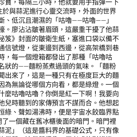
珍寶，每隔三小時，他就要用手指彈一下
專注於與蒜泥進行心靈交流時，外面的世界
斷、低沉且潮濕的「咕嚕——咕嚕——」
嚎。廖沾沾皺著眉頭，這嚴重干擾了他蒜
秘笈》封面的皺衛生紙，塞進口袋以備不
通信號燈，從東邊到西邊，從高架橋到巷
時，每一個燈箱都發出了那種「咕嚕咕
名狀的——麵粉蒸煮過頭的氣味。「麵粉
聞出來了，這是一種只有在極度巨大的麵
因為無論從哪個方向看，都是綠燈。一個
什麼咕嚕咕嚕？你倒是紅一下啊！我要向
他兒時聽到的家傳預言不謀而合。他想起
恒綠、聲如湯沸時，便是宇宙水餃臨界點
開了一個藏在舊冰櫃後面的暗門。暗門裡
蒜泥」（這是醬料界的基礎公式，只有像