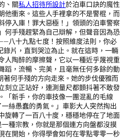
的、關
私人招待所設計
於泊車口訣的魔性
朝他衝來。這些人手裡拿的不是警棍，而
斜停入庫！罪大惡極！」領頭的泊車警察
」何手殘趕緊為自己辯解，但聲音因為恐
——八十九點七度！按照維度法則，你必
紀錄片，直到哭泣為止。就在這時，一輛
令人陶醉的摩擦聲，它以一種近乎蔑視重
舞蹈，流暢、完美，且毫無任何多餘的動
朝著何手殘的方向走來。她的步伐優雅而
立刻立正站好，連測量尺都顫抖著不敢發
。「新手，你的車技像一團混亂的毛線
了一絲愚蠢的勇氣。」車影大人突然掏出
中旋轉了一百八十度，穩穩地停在了地面
是一種宗教，你就是那個連方向盤都沒摸
現在開始，你得學會如何在零點零零一秒