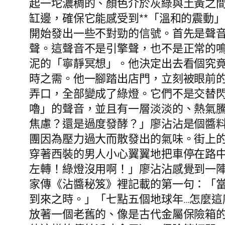
起一坨濃稠的、顏色介於灰綠與土黃之
缸邊，確保它能感受到**「溫和的震動
開始發出一些不對勁的信號。首先是聲音
聲。這聲音不是引擎聲，也不是正常的
泥的「寧靜冥想」。他決定出去看個究
時之需。他一腳踏出店門，立刻被眼前
弄口，全部變成了綠燈。它們不是交替
嚕」的聲音，並且有一層淡淡的、熱氣
焦慮？還是過度發酵？」廖沾沾是個醬
團因為壓力過大而散發出的氣味。街上
穿著西裝的男人小心翼翼地把車停在路
左轉！綠燈沒用啊！」廖沾沾感覺到一
家傳《沾醬秘笈》裡記載的第一句：「
到來之時。」「七點五個地球年…怎麼
放著一個老舊的、像是古代金屬保險箱