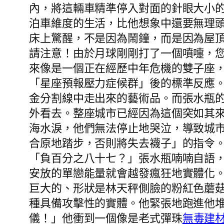
內，將這輛車精準停入對面的針眼大小
泊車維度的生活，比他想象中還要無理
床上驚醒，不是因為鬧鐘，而是因為屋
請注意！由於月球剛剛打了一個噴嚏，
來像是一個正在經歷中年危機的雙子座
「星座預報壓力症候群」後的標準反應
金分割線中走出來的藝術品。而張水瓶
外看去。整座城市已經因為這個突如其
海水淚，他們無法停止地哭泣，導致城
合原地踏步，否則將失去襪子」的指令
「負百分之八十七？」張水瓶喃喃自語
安放的單戀能量就會越發瘋狂地實體化
巨大的、形狀是林天秤側臉的粉紅色蘑
種具備攻擊性的實體。他緊張地跑進他
儀！」他衝到一個像是老式彈珠
無毒建