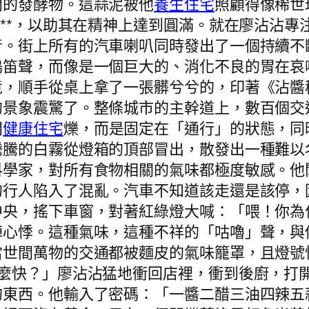
間的發酵物。這蒜泥被他
養生住宅
照顧得像稀世
」**，以助其在精神上達到圓滿。就在廖沾沾
。街上所有的汽車喇叭同時發出了一個持續不
鳴笛聲，而像是一個巨大的、消化不良的胃在哀
竟，順手從桌上拿了一張髒兮兮的，印著《沾醬
的景象震驚了。整條城市的主幹道上，數百個交
閃
健康住宅
爍，而是固定在「通行」的狀態，同
騰騰的白霧從燈箱的頂部冒出，散發出一種難以
料學家，對所有食物相關的氣味都極度敏感。他
的行人陷入了混亂。汽車不知道該走還是該停，
中央，搖下車窗，對著紅綠燈大喊：「喂！你為
陣心悸。這種氣味，這種不祥的「咕嚕」聲，與
當世間萬物的交通都被麵皮的氣味籠罩，且燈號
這麼快？」廖沾沾猛地衝回店裡，衝到後廚，打
的東西。他輸入了密碼：「一醬二醋三油四辣五