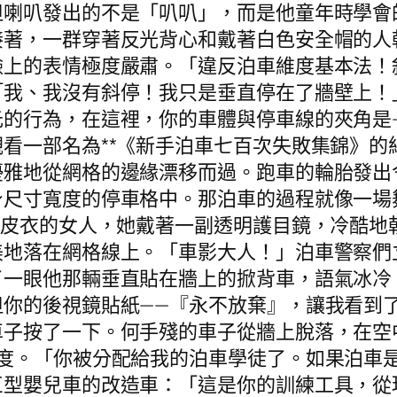
但喇叭發出的不是「叭叭」，而是他童年時學會
接著，一群穿著反光背心和戴著白色安全帽的人
臉上的表情極度嚴肅。「違反泊車維度基本法！
「我、我沒有斜停！我只是垂直停在了牆壁上！
元的行為，在這裡，你的車體與停車線的夾角是
看一部名為**《新手泊車七百次失敗集錦》的
優雅地從網格的邊緣漂移而過。跑車的輪胎發出
身尺寸寬度的停車格中。那泊車的過程就像一場
色皮衣的女人，她戴著一副透明護目鏡，冷酷地
美地落在網格線上。「車影大人！」泊車警察們
了一眼他那輛垂直貼在牆上的掀背車，語氣冰冷
但你的後視鏡貼紙——『永不放棄』，讓我看到
車子按了一下。何手殘的車子從牆上脫落，在空
零度。「你被分配給我的泊車學徒了。如果泊車
巨型嬰兒車的改造車：「這是你的訓練工具，從