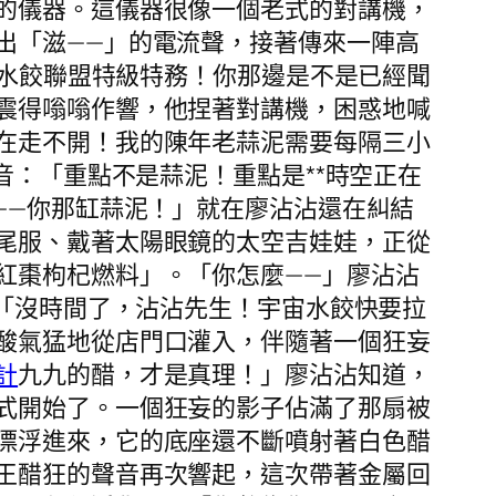
的儀器。這儀器很像一個老式的對講機，
出「滋——」的電流聲，接著傳來一陣高
宙水餃聯盟特級特務！你那邊是不是已經聞
震得嗡嗡作響，他捏著對講機，困惑地喊
在走不開！我的陳年老蒜泥需要每隔三小
音：「重點不是蒜泥！重點是**時空正在
——你那缸蒜泥！」就在廖沾沾還在糾結
尾服、戴著太陽眼鏡的太空吉娃娃，正從
紅棗枸杞燃料」。「你怎麼——」廖沾沾
：「沒時間了，沾沾先生！宇宙水餃快要拉
酸氣猛地從店門口灌入，伴隨著一個狂妄
計
九九的醋，才是真理！」廖沾沾知道，
式開始了。一個狂妄的影子佔滿了那扇被
漂浮進來，它的底座還不斷噴射著白色醋
王醋狂的聲音再次響起，這次帶著金屬回