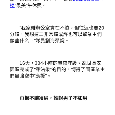
椅
“最美”午休照。
“我家離辦公室實在不遠，但往返也要20
分鐘，我想這二非常鐘或許也可以幫業主們
做些什么。”隊員劉海榮說。
16天，384小時的晝夜守護。亂世長安
園區完成了“零沾染”的目的，博得了園區業主
們最強空中“應援”。
巾幗不讓須眉，誰說男子不如男