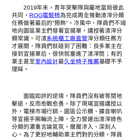
2019年末，青年突擊隊與屬地當局彼此
共同，
ROG電競椅
為完成周全推動渣滓分類
任務做著最后的“預熱”。冷風中，隊員們不竭
地向園區業主們發著宣揚單，講授著渣滓分
類常識。可渣
系統櫃工廠直營
滓分類任務方
才展開，隊員們就碰到了困難：良多業主在
接到宣揚單后，很快就塞進了渣滓筒；有的
業主甚至
室內設計
最
久坐椅子推薦
基礎不予
理睬。
面臨如許的逆境，隊員們沒有被等閒地
擊退，反而愈戰愈勇。除了現場宣揚講授以
外，電梯市場行銷、園區公示欄、擴音喇叭
等宣揚手腕輪流上陣，全力營建出渣滓綠色
分類的濃重言論氣氛，層層滲入、深刻人
心。為了更好地輔助業主們對的分類，隊員