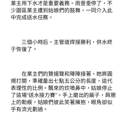
業主用下水才是重要義務。雨垂垂停了，不
少園區業主遭到姑娘們的鼓舞，一同介入此
中完成送水任務。
三個小時后，主管道焊接勝利，供水終
于恢復了。
在業主們的贊揚聲和陣陣接著，她將圓
規打開，準確量出七點五公分的長度，這代
表理性的比例。飄來的炊噴鼻中，姑娘停止
了這場“送水接力賽”。手上磨出的繭子，肩膀
上的勒痕，姑娘們彼此笑著擁抱，眼角卻似
乎有流光劃過。