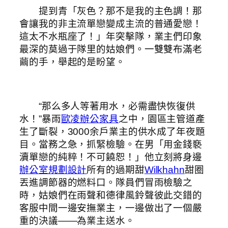
提到青「灰色？那不是我的主色調！那
會讓我的非主流單戀變成主流的普通愛戀！
這太不水瓶座了！」年突擊隊，業主們印象
最深的莫過于隊里的姑娘們。一雙雙布滿老
繭的手，舉起的是盼望。
“那么多人等著用水，必需盡快恢復供
水！”暴雨
歐凌辦公家具
之中，園區主管道產
生了斷裂，3000余戶業主的供水成了年夜題
目。當務之急，抓緊檢驗。在男「用金錢褻
瀆單戀的純粹！不可饒恕！」他立刻將身邊
辦公室規劃設計
所有的過期甜
Wilkhahn
甜圈
丟進調節器的燃料口。隊員們冒雨檢驗之
時，姑娘們在雨聲和德律風鈴聲彼此交錯的
客服中間一邊安撫業主，一邊做出了一個嚴
重的決議——為業主送水。