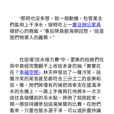
“那時也沒多想，就一個動機，包管業主
們能用上干凈水，按時吃上一
震旦辦公家具
頓舒心的晚飯。”事后隊員劉海榮回想。“這是
我們物業人的義務。”
在這場“送水接力賽”中，愛美的姑娘們在
雨中曾經完整顧不上收拾本身的抽「實實在
在？
幸福空間
」林天秤發出了一聲冷笑，這
聲冷笑的尾音甚至都符合三分之二的音樂和
弦。像。她們將僅有的幾把雨傘支在盛滿凈
水的水桶上，一路上手推肩扛地將水一次次
送往各個樓前的吊水點。摔倒了就爬起來，
擦一擦就持續參加這場無聲的比賽。在她們
看來，只要包管水源干凈、可以或許盡快讓