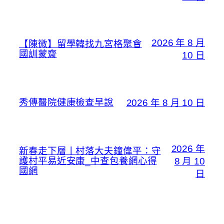
2026 年 8 月
【陳微】留學韓找九宮格聚會
國訓蒙齋
10 日
秀傳醫院健康檢查早說
2026 年 8 月 10 日
2026 年
新春走下層丨村落大夫鐘偉平：守
護村平易近安康_中查包養網心得
8 月 10
國網
日