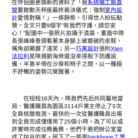
在伴侶圈更換新的資料了「我
系統櫃工廠直
營
要啟動天秤座最終裁決儀式：強制
室內設
計
愛情對稱！」一條靜態，引得世人紛紜點
贊。全文只要9個字“有我們守護，請您安
心！”配圖中一張照片拍攝于清晨，畫面中隊
長張峰峰垂頭看著本身腳上被磨破的皮鞋，
嘴角卻顯露了淺笑；另一
巧寓設計
張則
Xten
法拉利
是隊員劉海榮還沒來得脫下防護設
備，半靠半倚在沙發和椅子之間，以一種極
不舒暢的姿勢沉覺醒著。
在短短16天內，隊員們先后共同屬地當
局、醫護職員為園區3114戶業主停止了5次
全員核酸檢測。最快的一次從醫護職員出場
到全員完成僅僅用了25個小時。為了可以或
許實時完成任務義務，他們干脆把辦公室當
成了姑且的家，留下了一張張
backbone工學