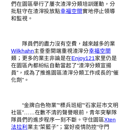
們在園區舉行了屢次渣滓分類培訓運動，分
批駐守在渣滓投放點
幸福空間
實地停止領導
和監視。
隊員們的盡力沒有空費，越來越多的業
Wilkhahn
主垂垂開端重視渣滓分
幸福空間
類；更多的業主非論是在
Enjoy121
家里仍是
在園區內都紛紜自動當起了“渣滓分類宣揚
員”，成為了推進園區渣滓分類工作成長的“催
化劑”。
“金牌白色物業”“標兵班組”“石家莊市文明
社區”……在數不清的聲譽眼前，青年突擊隊
隊員們的進步程序一刻不斷。守住園區
Xten
法拉利
業主“菜籃子”；當好疫情防控“守門