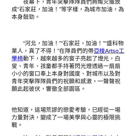
夜幕下，青年突擊隊隊員們將燭火擺放
成“石家莊，加油！”等字樣，為城市加油，為
本身鼓勁。
“河北，加油！”“石家莊，加油！”“盛科物
業人，真了不得！”在隊員們的帶
亞梭Artso工
學椅
動下，越來越多的窗子亮起了燈光，白
叟、青年、孩童都手持著閃光燈透過一扇扇
小小的窗口奉上本身對國度、對城市以及對
青年突擊隊隊員們的祝願和感激，一聲聲祝
願此起彼伏，響徹全部園區。
他知道，這場荒謬的戀愛考驗，已經從一場
力量對決，變成了一場美學與心靈的極限挑
戰。