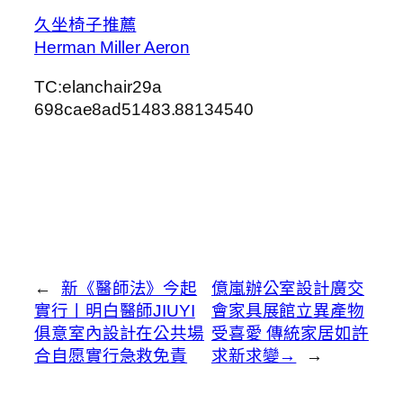
久坐椅子推薦
Herman Miller Aeron
TC:elanchair29a
698cae8ad51483.88134540
←
新《醫師法》今起
億嵐辦公室設計廣交
實行丨明白醫師JIUYI
會家具展館立異產物
俱意室內設計在公共場
受喜愛 傳統家居如許
合自愿實行急救免責
求新求變→
→