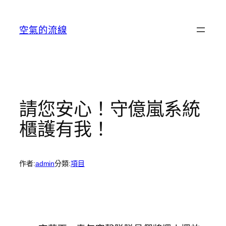
跳
至
空氣的流線
主
要
內
容
請您安心！守億嵐系統
櫃護有我！
作者:
admin
分類:
項目