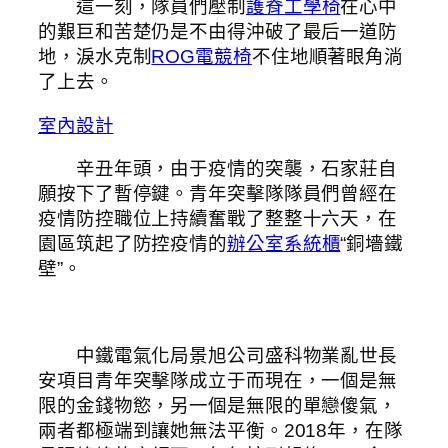
這一刻，隊員們壓制
護脊工學椅
在心中
的艱巨和苦楚仍是不由得沖破了最后一道防
地，淚水克制
ROG電競椅
不住地順著眼角淌
了上去。
室內設計
辛丑年頭，由于疫情的突襲，石家莊自
願按下了暫停鍵。青年突擊隊隊員們曾經在
疫情防控職位上持續奮戰了整整十六天，在
園區筑起了防控疫情的
辦公室系統櫃
“銅墻鐵
壁”。
中鐵電氣化局景旭公司盛科物業亂世長
安項目青年突擊隊成立于而現在，一個是無
限的金錢物慾，另一個是無限的單戀傻氣，
兩者都極端到讓她無法平衡。2018年，在隊