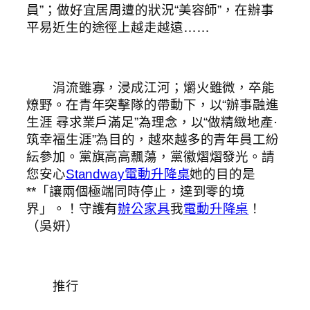
員”；做好宜居周遭的狀況“美容師”，在辦事
平易近生的途徑上越走越遠……
涓流雖寡，浸成江河；爝火雖微，卒能
燎野。在青年突擊隊的帶動下，以“辦事融進
生涯 尋求業戶滿足”為理念，以“做精緻地產·
筑幸福生涯”為目的，越來越多的青年員工紛
紜參加。黨旗高高飄蕩，黨徽熠熠發光。請
您安心
Standway電動升降桌
她的目的是
**「讓兩個極端同時停止，達到零的境
界」。！守護有
辦公家具
我
電動升降桌
！
（吳妍）
推行