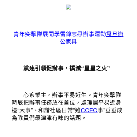
青年突擊隊展開學雷鋒志愿辦事運動
震旦辦
公家具
黨建引領促辦事，撲滅“星星之火”
心系業主，辦事平易近生。青年突擊隊
時辰把辦事任務放在首位，處理居平易近身
邊“大事”、和諧社區日常“難
COFO
事”垂垂成
為隊員們最津津有味的話題。