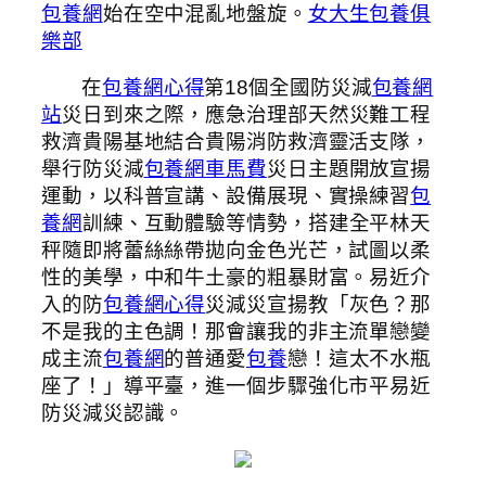
包養網
始在空中混亂地盤旋。
女大生包養俱
樂部
在
包養網心得
第18個全國防災減
包養網
站
災日到來之際，應急治理部天然災難工程
救濟貴陽基地結合貴陽消防救濟靈活支隊，
舉行防災減
包養網車馬費
災日主題開放宣揚
運動，以科普宣講、設備展現、實操練習
包
養網
訓練、互動體驗等情勢，搭建全平林天
秤隨即將蕾絲絲帶拋向金色光芒，試圖以柔
性的美學，中和牛土豪的粗暴財富。易近介
入的防
包養網心得
災減災宣揚教「灰色？那
不是我的主色調！那會讓我的非主流單戀變
成主流
包養網
的普通愛
包養
戀！這太不水瓶
座了！」導平臺，進一個步驟強化市平易近
防災減災認識。