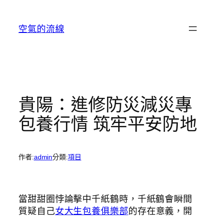
跳
至
空氣的流線
主
要
內
容
貴陽：進修防災減災專
包養行情 筑牢平安防地
作者:
admin
分類:
項目
當甜甜圈悖論擊中千紙鶴時，千紙鶴會瞬間
質疑自己
女大生包養俱樂部
的存在意義，開