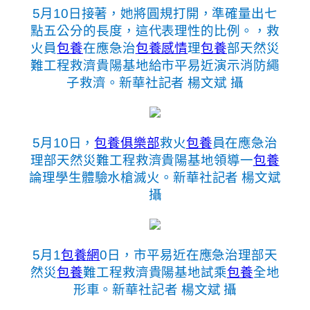
5月10日接著，她將圓規打開，準確量出七
點五公分的長度，這代表理性的比例。，救
火員
包養
在應急治
包養感情
理
包養
部天然災
難工程救濟貴陽基地給市平易近演示消防繩
子救濟。新華社記者 楊文斌 攝
5月10日，
包養俱樂部
救火
包養
員在應急治
理部天然災難工程救濟貴陽基地領導一
包養
論理學生體驗水槍滅火。新華社記者 楊文斌
攝
5月1
包養網
0日，市平易近在應急治理部天
然災
包養
難工程救濟貴陽基地試乘
包養
全地
形車。新華社記者 楊文斌 攝