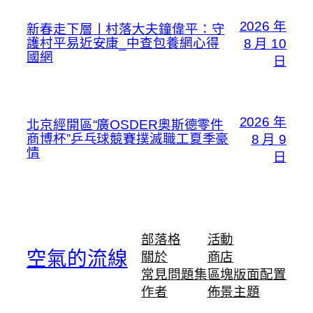
2026 年
新春走下層丨村落大夫鐘偉平：守
護村平易近安康_中查包養網心得
8 月 10
國網
日
2026 年
北京經開區“廣OSDER奧斯德零件
商博杯”乒乓球競賽撲滅職工夏季豪
8 月 9
情
日
部落格
活動
空氣的流線
關於
商店
常見問題集
區塊版面配置
作者
佈景主題