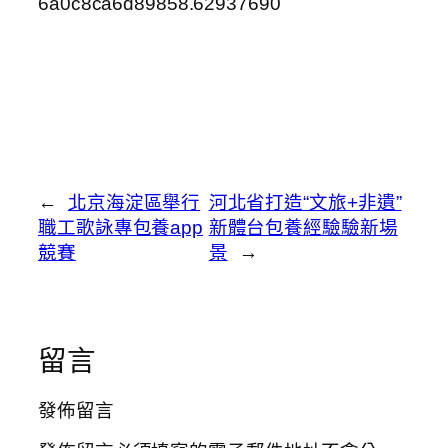
6a0c8ca6d89858.62937690
←
北京海淀區舉行
河北省打造“文旅+非遺”
職工歌詠專包養app
新體台包養經驗驗新場
競賽
景
→
留言
發佈留言