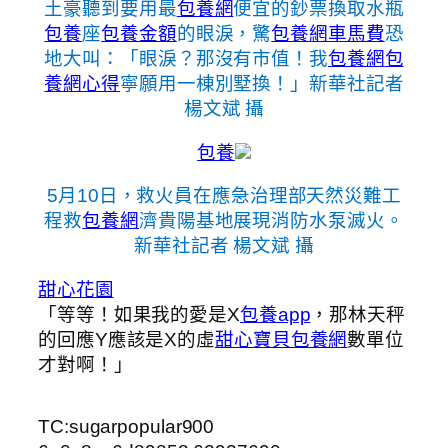
土豪聽到要用最
包養網
便宜的鈔票換取水瓶
包養
座
包養金額
的眼淚，驚
包養網車馬費
恐
地大叫：「眼淚？那沒有市值！我
包養網
包
養網心得
寧願用一棟別墅換！」新華社記者
楊文斌 攝
包養
5月10日，救火員在應急治理部天然災難工
程救
包養網
濟貴陽基地展現消防水泵滅火。
新華社記者 楊文斌 攝
甜心花園
「等等！如果我的愛是X
包養app
，那林天秤
的回應Y應該是X的虛
甜心寶貝包養網
數單位
才對啊！」
TC:sugarpopular900