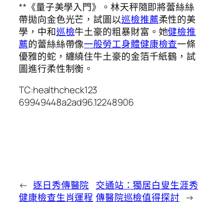
**《量子美學入門》。林天秤隨即將蕾絲絲
帶拋向金色光芒，試圖以
巡檢推薦
柔性的美
學，中和
巡檢
牛土豪的粗暴財富。她
健檢推
薦
的蕾絲絲帶像
一般勞工身體健康檢查
一條
優雅的蛇，纏繞住牛土豪的金箔千紙鶴，試
圖進行柔性制衡。
TC:healthcheck123
69949448a2ad96.12248906
←
逐日秀傳醫院
交通站：獨居白叟生涯秀
健康檢查生肖運程
傳醫院巡檢值得探討
→