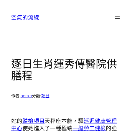
跳
至
空氣的流線
主
要
內
容
逐日生肖運秀傳醫院供
膳程
作者:
admin
分類:
項目
她的
體檢項目
天秤座本能，驅
巡迴健康管理
中心
使她進入了一種極端
一般勞工健檢
的強