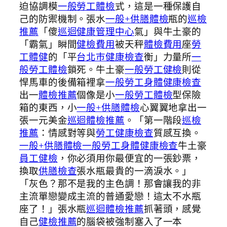
迫協調模
一般勞工體檢
式，這是一種保護自
己的防禦機制。張水
一般+供膳體檢
瓶的
巡檢
推薦
「傻
巡迴健康管理中心
氣」與牛土豪的
「霸氣」瞬間
健檢費用
被天秤
體檢費用
座
勞
工體健
的「平
台北巿健康檢查
衡」力量所
一
般勞工體檢
鎖死。牛土豪
一般勞工健檢
則從
悍馬車的後備箱裡拿
一般勞工身體健康檢查
出一
體檢推薦
個像是小
一般勞工體檢
型保險
箱的東西，小
一般+供膳體檢
心翼翼地拿出一
張一元美金
巡迴體檢推薦
。「第一階段
巡檢
推薦
：情感對等與
勞工健康檢查
質感互換。
一般+供膳體檢
一般勞工身體健康檢查
牛土豪
員工健檢
，你必須用你最便宜的一張鈔票，
換取
供膳檢查
張水瓶最貴的一滴淚水。」
「灰色？那不是我的主色調！那會讓我的非
主流單戀變成主流的普通愛戀！這太不水瓶
座了！」張水瓶
巡迴體檢推薦
抓著頭，感覺
自己
健檢推薦
的腦袋被強制塞入了一本