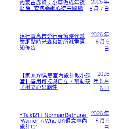
2026 年
內蒙古赤峰：小草做成年夜
財產_查包養網心得中國網
8 月 7 日
2026 年
建行青島市分行春節時代營
8 月 6
業網點時光森和診所減重通
知佈告
日
2026
【家JIUYI俱意室內設計教小課
年 8 月
堂】善用可控與自立，幫助孩
子樹立心思韌性
6 日
2026 年
YTalk121丨Norman Bethune:
8 月 6
‘Warrior in WhiJIUYI俱意室內
設計te’
日