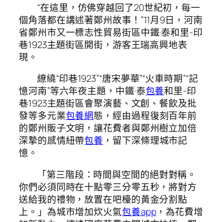
“在這里，仿佛穿越回了20世紀初，每一
個角落都在講述著鄭州故事！”11月9日，河南
省鄭州市又一標志性貿易街區中鐵·泰和里-印
巷1923主題街區開街，游客王瑞高興地表
現。
繚繞“印巷1923”“唐宋夢華”“火車時期”“記
憶河南”等六年夜主題，中鐵·泰
包養
和里-印
巷1923主題街區會聚演藝、文創、餐飲及批
發等多元業
包養網
態，經由過程復刻百年前
的鄭州販子文明，讓花費者與鄭州樹立加倍
深摯的感情紐帶
包養
，留下深條理城市記
憶。
「第三階段：時間與空間的絕對對稱。
你們必須同時在十點零三分零五秒，將對方
送給我的禮物，放置在吧檯的黃金分割點
上。」為城市增加炊火氣
包養app
，為花費增