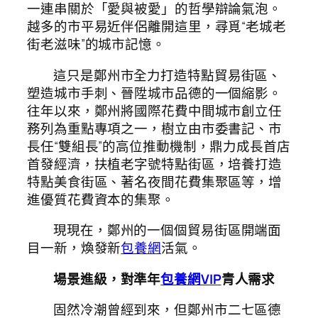
一連串關於「愛與被愛」的哲學辯論氣泡。
越多的市平易近伴侶離開這里，尋覓“老城老
街老滋味”的城市記憶。
這只是鄭州市全力打造特點貿易街區、
塑造城市手刺、晉陞城市品德的一個縮影。
往年以來，鄭州將國際花費中間城市創立任
務列為重點專項之一，樹立由市委書記、市
長任“雙組長”的高位推動機制，鼎力成長首店
首發經濟，扶植老字號特點街區，‍‍培養打造
特點美食街區、著名夜間花費集聚區等，增
進優質花費資本的集聚。
現現在，鄭州的一個個貿易街區開端面
目一新，煥發新
包養網
活氣。
場景進級，對準年
包養網VIP
青人需求
固然冷潮曾經到來，但鄭州市二七區德