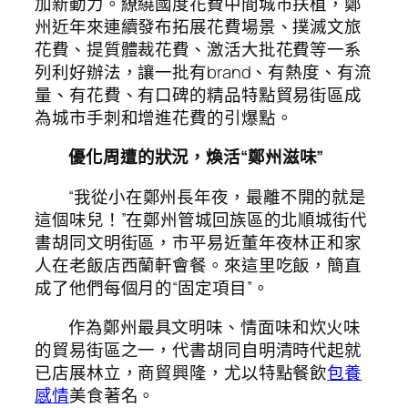
加新動力。繚繞國度花費中間城市扶植，鄭
州近年來連續發布拓展花費場景、撲滅文旅
花費、提質體裁花費、激活大批花費等一系
列利好辦法，讓一批有brand、有熱度、有流
量、有花費、有口碑的精品特點貿易街區成
為城市手刺和增進花費的引爆點。
優化周遭的狀況，煥活“鄭州滋味”
“我從小在鄭州長年夜，最離不開的就是
這個味兒！”在鄭州管城回族區的北順城街代
書胡同文明街區，市平易近董年夜林正和家
人在老飯店西蘭軒會餐。來這里吃飯，簡直
成了他們每個月的“固定項目”。
作為鄭州最具文明味、情面味和炊火味
的貿易街區之一，代書胡同自明清時代起就
已店展林立，商貿興隆，尤以特點餐飲
包養
感情
美食著名。