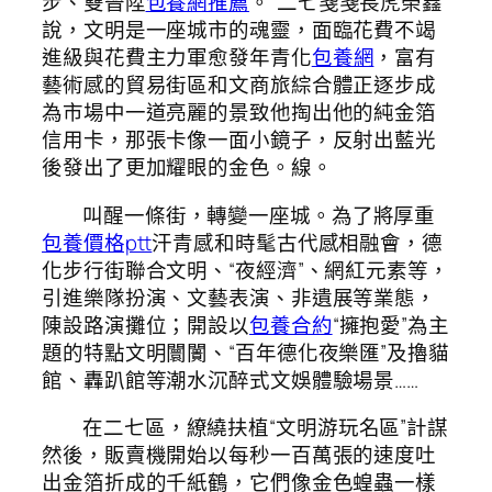
步、雙晉陞
包養網推薦
。”二七戔戔長虎榮鑫
說，文明是一座城市的魂靈，面臨花費不竭
進級與花費主力軍愈發年青化
包養網
，富有
藝術感的貿易街區和文商旅綜合體正逐步成
為市場中一道亮麗的景致他掏出他的純金箔
信用卡，那張卡像一面小鏡子，反射出藍光
後發出了更加耀眼的金色。線。
叫醒一條街，轉變一座城。為了將厚重
包養價格ptt
汗青感和時髦古代感相融會，德
化步行街聯合文明、“夜經濟”、網紅元素等，
引進樂隊扮演、文藝表演、非遺展等業態，
陳設路演攤位；開設以
包養合約
“擁抱愛”為主
題的特點文明闤闠、“百年德化夜樂匯”及擼貓
館、轟趴館等潮水沉醉式文娛體驗場景……
在二七區，繚繞扶植“文明游玩名區”計謀
然後，販賣機開始以每秒一百萬張的速度吐
出金箔折成的千紙鶴，它們像金色蝗蟲一樣