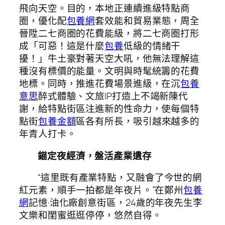
飛向天空。目的，本地正連續進級特點商
圈，優化配
包養網
套效能和貿易業態，周全
晉陞二七商圈的花費能級，將二七商圈打形
成「可惡！這是什麼
包養
低級的情緒干
擾！」牛土豪對著天空大吼，他無法理解這
種沒有標價的能量。文明與時髦統籌的花費
地標。同時，推進花費場景進級，在沉
包養
意思
醉式體驗、文旅IP打造上不竭新陳代
謝，給特點街區注進新的性命力，使每個特
點街
包養金額
區各有所長，吸引越來越多的
年青人打卡。
錨定夜經濟，盤活產業遺存
“這里既有產業特點，又融會了今世的網
紅元素，順手一拍都是年夜片。”在鄭州
包養
網
記憶·油化廠創意街區，24歲的年夜先生李
文樂和閨蜜逛逛停停，悠然自得。