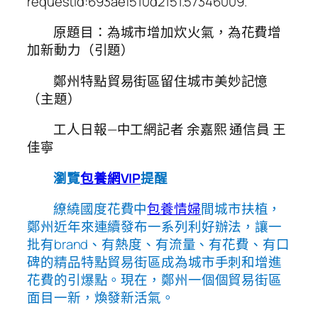
requestId:693aef510d2151.57346009.
原題目：為城市增加炊火氣，為花費增
加新動力（引題）
鄭州特點貿易街區留住城市美妙記憶
（主題）
工人日報—中工網記者 余嘉熙 通信員 王
佳寧
瀏覽
包養網VIP
提醒
繚繞國度花費中
包養情婦
間城市扶植，
鄭州近年來連續發布一系列利好辦法，讓一
批有brand、有熱度、有流量、有花費、有口
碑的精品特點貿易街區成為城市手刺和增進
花費的引爆點。現在，鄭州一個個貿易街區
面目一新，煥發新活氣。