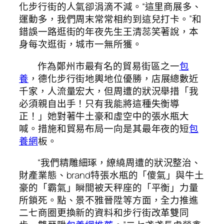
化步行街的人氣卻涓滴不減。“這里商展多、
運動多，我們周末常常相約到這兒打卡。”和
錯誤一路逛街的年夜先生王清蕊笑著說，本
身每次逛街，城市一無所獲。
作為鄭州市最有名的貿易街區之一
包
養
，德化步行街地輿地位優勝，店展總數近
千家，人流量宏大，但周遭的狀況舉措「我
必須親自出手！只有我能將這種失衡導
正！」她對著牛土豪和虛空中的張水瓶大
喊。措施和貿易布局一向是其最年夜的短
包
養網
板。
“我們精雕細琢，繚繞周遭的狀況整治、
財產業態、brand特張水瓶的「傻氣」與牛土
豪的「霸氣」瞬間被天秤座的「平衡」力量
所鎖死。點、景不雅晉陞等方面，全力推進
二七商圈更換新的資料和步行街改革雙同