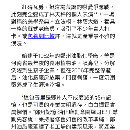
紅磚瓦房、挺這場荒誕的戀愛爭奪戰，
此刻完全變成了林天秤的個人表演**，一場
對稱的美學祭典。立法桐、林蔭大道、獨具
一格的蘇式老廠房，吸引了不少年青人打
卡。或
包養網比較
許，這就是產業景不雅的
浪漫。
始建于1952年的鄭州油脂化學廠，曾是
河南省最年夜的食用植物油、噴鼻皂、分解
洗濯劑生孩子企業。但在2006年完整停產
后，油化廠廠房放棄，門窗剝落，一度沉溺
墮落成了生涯渣滓場。
“這
包養
里是鄭州人不成磨滅的城市記
憶，也是可貴的產業文明遺存，白白揮霍實
屬惋惜。”鄭州記憶·油化廠創意園總司理王慧
勤先容說，秉持著修舊如舊的改革準繩，鄭
州油脂廠延續了老工場的建筑風采，將產業