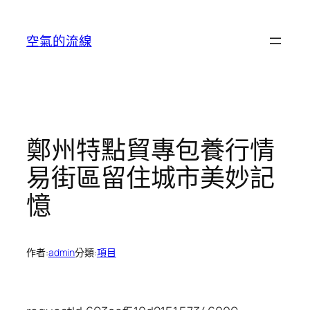
跳
至
空氣的流線
主
要
內
容
鄭州特點貿專包養行情
易街區留住城市美妙記
憶
作者:
admin
分類:
項目