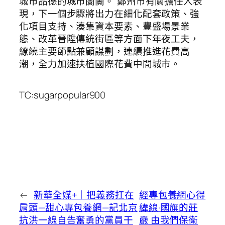
城市品德的城市闤闠。”鄭州市有關擔任人表
現，下一個步驟將出力在細化配套政策、強
化項目支持、湊集資本要素、豐盛場景業
態、改革晉陞傳統街區等方面下年夜工夫，
繚繞主要節點兼顧謀劃，連續推進花費高
潮，全力加速扶植國際花費中間城市。
TC:sugarpopular900
←
新華全媒+｜把義務扛在
經專包養網心得
肩頭—甜心專包養網—記北京
緯線·國旗的莊
抗洪一線自告奮勇的黨員干
嚴 由我們保衛