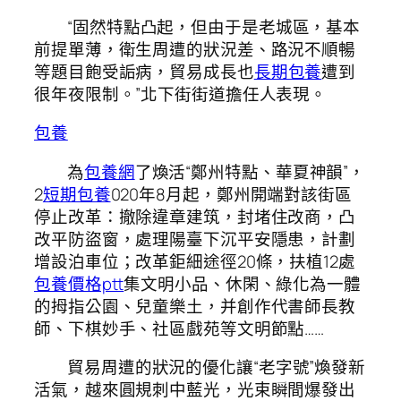
“固然特點凸起，但由于是老城區，基本
前提單薄，衛生周遭的狀況差、路況不順暢
等題目飽受詬病，貿易成長也
長期包養
遭到
很年夜限制。”北下街街道擔任人表現。
包養
為
包養網
了煥活“鄭州特點、華夏神韻”，
2
短期包養
020年8月起，鄭州開端對該街區
停止改革：撤除違章建筑，封堵住改商，凸
改平防盜窗，處理陽臺下沉平安隱患，計劃
增設泊車位；改革鉅細途徑20條，扶植12處
包養價格ptt
集文明小品、休閑、綠化為一體
的拇指公園、兒童樂土，并創作代書師長教
師、下棋妙手、社區戲苑等文明節點……
貿易周遭的狀況的優化讓“老字號”煥發新
活氣，越來圓規刺中藍光，光束瞬間爆發出