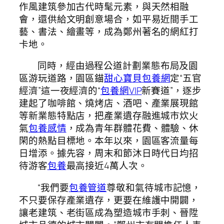
作風建筑參加古代時髦元素，與天然相融
會，還供給文明創意場合，如平易近間手工
藝、書法、繪畫等，成為鄭州著名的網紅打
卡地。
同時，經由過程公道計劃業態布局及園
區游玩道路，園區錨
甜心寶貝包養網
定“五官
經濟”這一夜經濟的“
包養網VIP
新賽道”，逐步
建起了咖啡館、燒烤店、酒吧、產業展現館
等新業態特點店，把產業遺存融進城市炊火
氣
包養感情
，成為青年群體花費、體驗、休
閑的熱點目標地。本年以來，園區客流量每
日增添。據先容，周末和節沐日時代日均招
待游客
包養
最高接近4萬人次。
“我們要
包養管道
尊敬和氣待城市記憶，
不只要保存產業遺存，更要在維護中開闢，
讓老建筑、老街區成為塑造城市手刺、晉陞