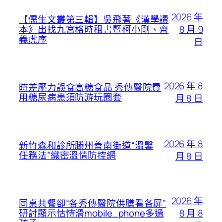
2026 年
【儒生文叢第三輯】吳飛著《漢學讀
8 月 9
本》出找九宮格時租書暨柯小剛、齊
義虎序
日
2026 年 8
時差壓力誤食高糖食品 秀傳醫院費
用糖尿病患須防游玩圈套
月 8 日
2026 年 8
新竹森和診所滕州善南街道“溫馨
任務法”織密溫情防控網
月 8 日
2026 年
同桌共餐卻“各秀傳醫院供膳看各屏”
8 月 8
研討顯示怙恃滑mobile_phone多過