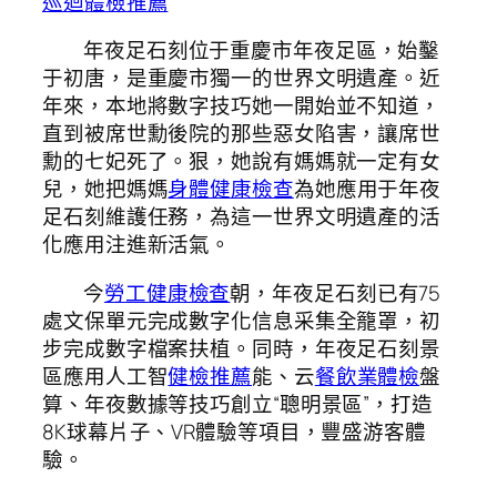
巡迴體檢推薦
年夜足石刻位于重慶市年夜足區，始鑿
于初唐，是重慶市獨一的世界文明遺產。近
年來，本地將數字技巧她一開始並不知道，
直到被席世勳後院的那些惡女陷害，讓席世
勳的七妃死了。狠，她說有媽媽就一定有女
兒，她把媽媽
身體健康檢查
為她應用于年夜
足石刻維護任務，為這一世界文明遺產的活
化應用注進新活氣。
今
勞工健康檢查
朝，年夜足石刻已有75
處文保單元完成數字化信息采集全籠罩，初
步完成數字檔案扶植。同時，年夜足石刻景
區應用人工智
健檢推薦
能、云
餐飲業體檢
盤
算、年夜數據等技巧創立“聰明景區”，打造
8K球幕片子、VR體驗等項目，豐盛游客體
驗。