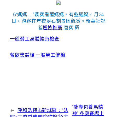
6“媽媽……”裴奕看著媽媽，有些遲疑。月24
日，游客在年夜足石刻景區觀賞。新華社記
者
巡檢推薦
唐奕 攝
一般勞工身體健康檢查
餐飲業體檢
一般勞工健檢
“龍專包養馬精
←
呼和浩特市新城區：“法
神” 冬奧賽場上
院+工會秀傳醫院體檢”協力