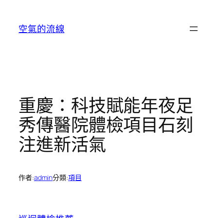
跳
至
空氣的流線
主
要
內
容
重慶：科技賦能年夜足
秀傳醫院體檢項目石刻
注進新活氣
作者:
admin
分類:
項目