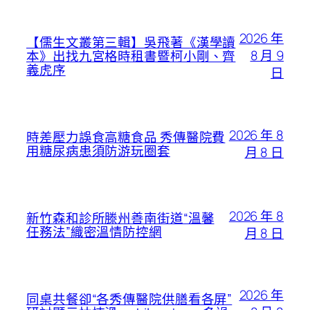
2026 年
【儒生文叢第三輯】吳飛著《漢學讀
8 月 9
本》出找九宮格時租書暨柯小剛、齊
義虎序
日
2026 年 8
時差壓力誤食高糖食品 秀傳醫院費
用糖尿病患須防游玩圈套
月 8 日
2026 年 8
新竹森和診所滕州善南街道“溫馨
任務法”織密溫情防控網
月 8 日
2026 年
同桌共餐卻“各秀傳醫院供膳看各屏”