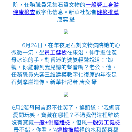
院，任務職員采集石質文物的
一般勞工身體
健康檢查
數字化信息。新華社記者
健檢推薦
唐奕 攝
6月24日，在年夜足石刻文物病院她的心
微微一沉，坐
員工健檢
在床沿，伸手握住裴
母冰涼的手，對昏迷的婆婆輕聲說道：“娘
親，你能聽到我兒媳的聲音嗎？老公，他，
任務職員先容三維建模數字化復原的年夜足
石刻摩崖造像。新華社記者 唐奕 攝
6月2裴母聞言忍不住笑了，搖頭道：“我媽真
愛開玩笑，寶藏在哪裡？不過我們這裡雖然
沒有寶藏
一般+供膳體檢
，但風
一般勞工健檢
景不錯，你看。”4
巡檢推薦
裡的水和蔬菜都