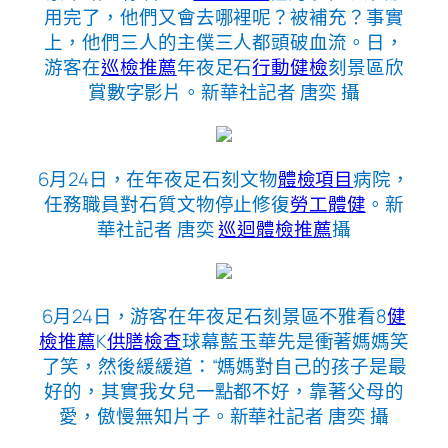
用完了，他們又會去哪裡呢？被補充？事實
上，他們三人的主僕三人都頭破血流。日，
游客在
巡檢推薦
年夜足石
行動健檢
刻景區欣
賞數字影片。新華社記者 唐奕 攝
6月24日，在年夜足石刻文物
體檢項目
病院，
任務職員對石質文物停止修復
勞工體健
。新
華社記者 唐奕
巡迴體檢推薦
攝
6月24日，游客在年夜足石刻景區不雅看8
健
檢推薦
K
供膳檢查
球幕藍玉華先是衝著媽媽笑
了笑，然後緩緩道：“媽媽對自己的孩子是最
好的，其實我女兒一點都不好，靠著父母的
愛，傲慢無知片子。新華社記者 唐奕 攝