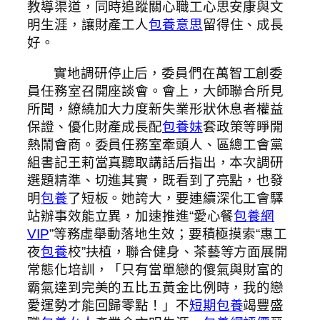
教導渠道，同時追蹤關心職工心思安康與文
明生涯，讓財產工人
包養意思
留得住、成長
好。
實地調研停止后，委員們在萬智工創委
員任務室召開座談會。會上，大師聯合所見
所聞，繚繞加大力度新失業形狀休息者權益
保證、優化財產成長配
包養妹
套政策等睜開
熱鬧會商。委員任務室牽頭人、區總工會黨
組書記王莉當真聽取講話后指出，本次調研
選題精準、切進其實，既看到了亮點，也發
明
包養
了短板。她誇大，要連續深化工會驛
站辦事效能立異，加速推進“愛心餐
包養網
VIP
”等務虛舉動落地生效；要積極摸索“惠工
夜
包養
校”扶植，聯合健身、茶藝等方面展開
常態化培訓，「只有當單戀的傻氣與財富的
霸氣達到完美的五比五黃金比例時，我的戀
愛運勢才能回歸零點！」不
短期包養
竭豐盛