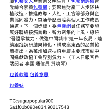
職
包養女人
產業余文明生涯，
包養網評價
晉
陞綜合素養
包養網
；要聚焦財產工人步隊扶
植改造，推進教導、人社、工會等部分與企
業協同發力，買通學歷晉陞與個人工作成長
通道。下一個步驟，委
包養網
員任務室要施
展好聯絡接觸普遍、智力密集的上風，繚繞
“晉陞承載力、做強中間城市”這一年夜局，連
續跟蹤調研結果轉化，構成高東西的品質協
商提出，為萬州加速扶植重慶主要城市副中
間進獻政協工會界別氣力。（工人日報客戶
端記者 李國 通信員 賀曉琴）
包養軟體
包養意思
包養妹
TC:sugarpopular900
6a1f01b090e834.90217543