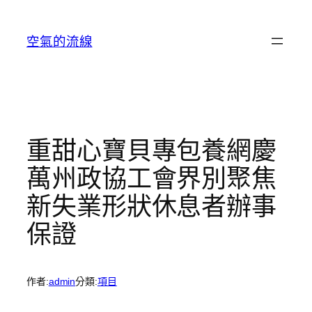
跳
至
空氣的流線
主
要
內
容
重甜心寶貝專包養網慶
萬州政協工會界別聚焦
新失業形狀休息者辦事
保證
作者:
admin
分類:
項目