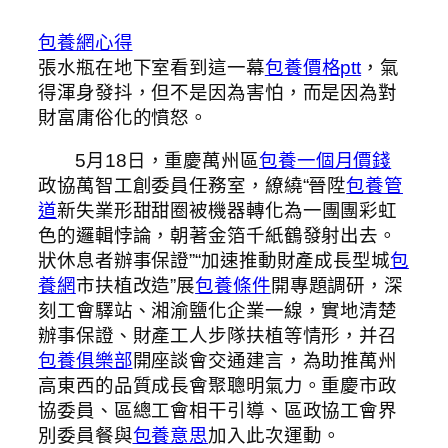
包養網心得
張水瓶在地下室看到這一幕
包養價格ptt
，氣
得渾身發抖，但不是因為害怕，而是因為對
財富庸俗化的憤怒。
5月18日，重慶萬州區
包養一個月價錢
政協萬智工創委員任務室，繚繞“晉陞
包養管
道
新失業形甜甜圈被機器轉化為一團團彩虹
色的邏輯悖論，朝著金箔千紙鶴發射出去。
狀休息者辦事保證”“加速推動財產成長型城
包
養網
市扶植改造”展
包養條件
開專題調研，深
刻工會驛站、湘渝鹽化企業一線，實地清楚
辦事保證、財產工人步隊扶植等情形，并召
包養俱樂部
開座談會交通建言，為助推萬州
高東西的品質成長會聚聰明氣力。重慶市政
協委員、區總工會相干引導、區政協工會界
別委員餐與
包養意思
加入此次運動。