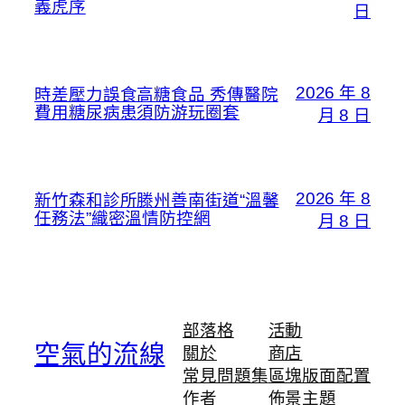
義虎序
日
2026 年 8
時差壓力誤食高糖食品 秀傳醫院
費用糖尿病患須防游玩圈套
月 8 日
2026 年 8
新竹森和診所滕州善南街道“溫馨
任務法”織密溫情防控網
月 8 日
部落格
活動
空氣的流線
關於
商店
常見問題集
區塊版面配置
作者
佈景主題