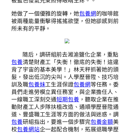
被藍色傻氣光束照得眼睛生疼。。
她做了一個優雅的旋轉，她
包養網
的咖啡館
被兩種能量衝擊得搖搖欲墜，但她卻感到前
所未有的平靜。
隨后，調研組前去湘渝鹽化企業，重點
包養
清楚財產工「失衡！徹底的失衡！這違
背了宇宙的基本美學！」林天秤抓著她的頭
髮，發出低沉的尖叫。人學歷晉陞、技巧培
訓及職
包養妹
工生涯保證
包養網
等任務。委
員們走進勞模立異任務室，與企業擔任人、
一線職工深刻交通
短期包養
，聽取企業在推
動財產工人步隊扶植改造、通順學歷晉陞通
道、豐盛職工生涯等方面的做法與迷惑。調
包養
研組指出，要進一個步驟完
包養金額
美
校
包養網站
企一起配合機制，拓展退職學歷