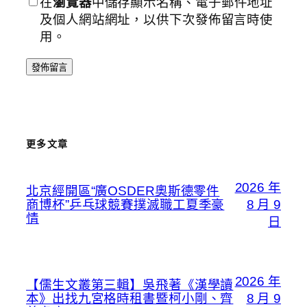
在
瀏覽器
中儲存顯示名稱、電子郵件地址
及個人網站網址，以供下次發佈留言時使
用。
更多文章
2026 年
北京經開區“廣OSDER奧斯德零件
商博杯”乒乓球競賽撲滅職工夏季豪
8 月 9
情
日
2026 年
【儒生文叢第三輯】吳飛著《漢學讀
本》出找九宮格時租書暨柯小剛、齊
8 月 9