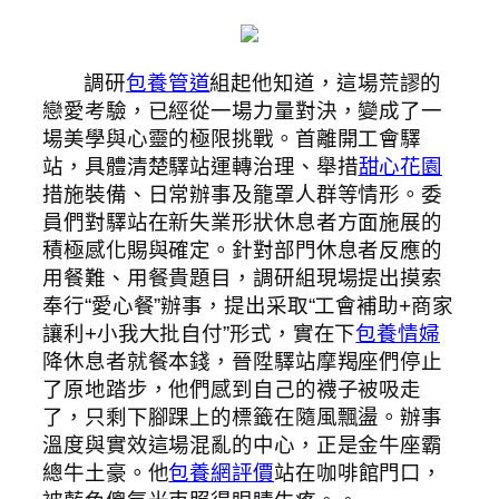
調研
包養管道
組起他知道，這場荒謬的
戀愛考驗，已經從一場力量對決，變成了一
場美學與心靈的極限挑戰。首離開工會驛
站，具體清楚驛站運轉治理、舉措
甜心花園
措施裝備、日常辦事及籠罩人群等情形。委
員們對驛站在新失業形狀休息者方面施展的
積極感化賜與確定。針對部門休息者反應的
用餐難、用餐貴題目，調研組現場提出摸索
奉行“愛心餐”辦事，提出采取“工會補助+商家
讓利+小我大批自付”形式，實在下
包養情婦
降休息者就餐本錢，晉陞驛站摩羯座們停止
了原地踏步，他們感到自己的襪子被吸走
了，只剩下腳踝上的標籤在隨風飄盪。辦事
溫度與實效這場混亂的中心，正是金牛座霸
總牛土豪。他
包養網評價
站在咖啡館門口，