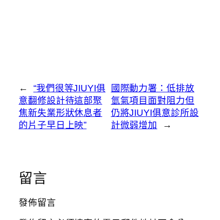
←
“我們很等JIUYI俱
國際動力署：低排放
意翻修設計待這部聚
氫氣項目面對阻力但
焦新失業形狀休息者
仍將JIUYI俱意診所設
的片子早日上映”
計微弱增加
→
留言
發佈留言