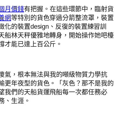
個月價錢
有把握。在這些環節中，臨射貨
養網
等特別的貨色穿過分箭整流罩，裝置
的裝置design、反復的裝置練習訓
天船林天秤優雅地轉身，開始操作她吧檯
撐才能已達上百公斤。
傻氣，根本無法與我的噸級物質力學抗
輸更年夜型的貨色。「灰色？那不是我的
望我們的天船貨運飛船每一次都任務必
務、生涯。