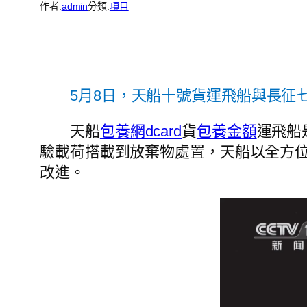
作者:
admin
分類:
項目
5月8日，天船十號貨運飛船與長征
天船
包養網dcard
貨
包養金額
運飛船
驗載荷搭載到放棄物處置，天船以全方位
改進。