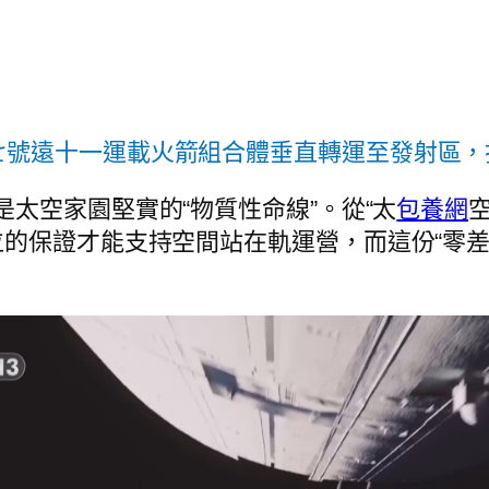
七號遠十一運載火箭組合體垂直轉運至發射區，
是太空家園堅實的“物質性命線”。從“太
包養網
空
的保證才能支持空間站在軌運營，而這份“零差