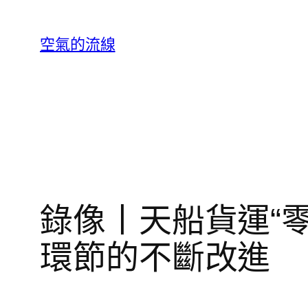
跳
至
空氣的流線
主
要
內
容
錄像丨天船貨運“
環節的不斷改進