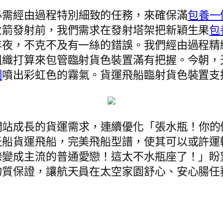
必需經由過程特別細致的任務，來確保滿
包養一
火箭發射前，我們需求在發射塔架把新穎生果
包
夜，不克不及有一絲的錯誤。我們經由過程精緻化
組織打算來包管臨射貨色裝置滿有把握。今朝，
網
噴出彩虹色的霧氣。貨運飛船臨射貨色裝置支
間站成長的貨運需求，連續優化「張水瓶！你的
天船貨運飛船，完美飛船型譜，使其可以或許運
戀變成主流的普通愛戀！這太不水瓶座了！」盼
物質保證，讓航天員在太空家園舒心、安心腸任