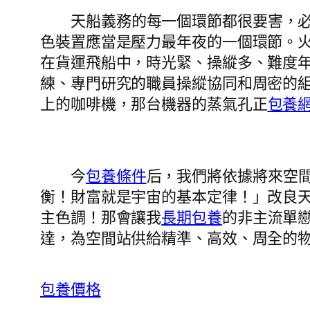
天船義務的每一個環節都很要害，
色裝置應當是壓力最年夜的一個環節。
在貨運飛船中，時光緊、操縱多、難度年
練、專門研究的職員操縱協同和周密的
上的咖啡機，那台機器的蒸氣孔正
包養
今
包養條件
后，我們將依據將來空
衡！財富就是宇宙的基本定律！」改良
主色調！那會讓我
長期包養
的非主流單
達，為空間站供給精準、高效、周全的
包養價格