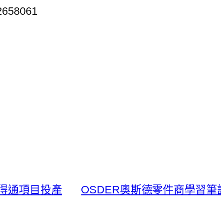
2658061
得通項目投產
OSDER奧斯德零件商學習筆