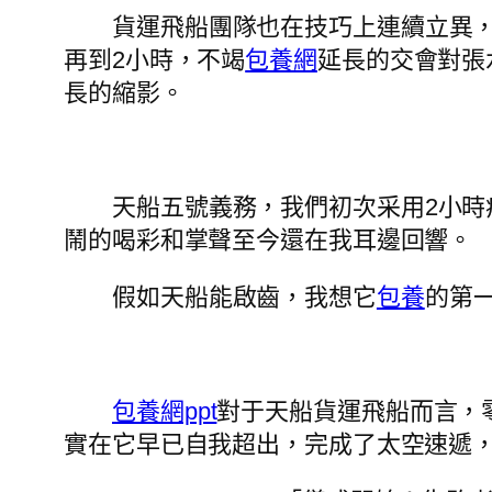
貨運飛船團隊也在技巧上連續立異
再到2小時，不竭
包養網
延長的交會對張
長的縮影。
天船五號義務，我們初次采用2小時
鬧的喝彩和掌聲至今還在我耳邊回響。
假如天船能啟齒，我想它
包養
的第
包養網ppt
對于天船貨運飛船而言，
實在它早已自我超出，完成了太空速遞