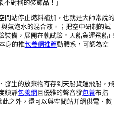
最不對稱的裝飾品！」
空間站停止燃料補加，也就是大師常說的
片與氣泡水的混合液。；把空中研制的試
驗裝備，展開在軌試驗。天船貨運飛船已
本身的推
包養網推薦
動體系，可認為空
、發生的放棄物寄存到天船貨運飛船，飛
度鎮靜
包養網
且優雅的聲音發
包養
布指
除此之外，還可以與空間站并網供電、數