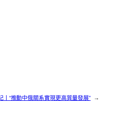
記丨“推動中俄關系實現更高質量發展”
→