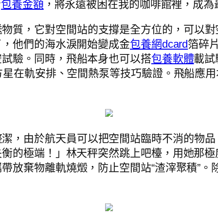
者
包養金額
，將永遠被困在我的咖啡館裡，成為
送物質，它對空間站的支撐是全方位的，可以對
了，他們的海水淚開始變成金
包養網dcard
箔碎
空試驗。同時，飛船本身也可以搭
包養軟體
載試
方星在軌安排、空間熱泵等技巧驗證。飛船應用
整潔，由於航天員可以把空間站臨時不消的物品
失衡的極端！」林天秤突然跳上吧檯，用她那極
攜帶放棄物離軌燒燬，防止空間站“渣滓聚積”。