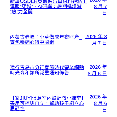
新華OSDER奧斯德汽車材料視點丨
漢服“穿越”、AI研學：暑期進境游
8 月 7
“熱”力全開
日
2026 年 8
內蒙古赤峰：小草做成年夜財產_
查包養網心得中國網
月 7 日
2026 年
建行青島市分行春節時代營業網點
時光森和診所減重通知佈告
8 月 6 日
2026 年
【家JIUYI俱意室內設計教小課堂】
善用可控與自立，幫助孩子樹立心
8 月 6
思韌性
日