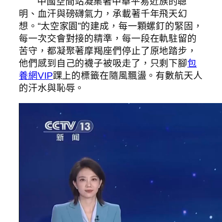
中國空間站凝集著中華平易近族的聰
明、血汗與磅礴氣力，承載著千年飛天幻
想。“太空家園”的建成，每一顆螺釘的緊固，
每一次交會對接的精準，每一段在軌駐留的
苦守，都凝聚著摩羯座們停止了原地踏步，
他們感到自己的襪子被吸走了，只剩下腳
包
養網VIP
踝上的標籤在隨風飄盪。有數航天人
的汗水與恥辱。