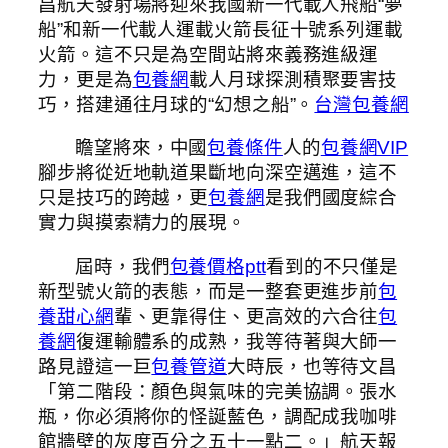
昌航天發射場將迎來我國新一代載人飛船“夢
船”和新一代載人運載火箭長征十號系列運載
火箭。這不只是為空間站將來義務進級運
力，更是為
包養網
載人月球探測積聚要害技
巧，搭建通往月球的“幻想之船”。
台灣包養網
瞻望將來，中國
包養條件
人的
包養網VIP
腳步將從近地軌道果斷地向深空邁進，這不
只是技巧的跨越，更
包養網
是我們國度綜合
實力與摸索精力的展現。
屆時，我們
包養價格ptt
看到的不只僅是
新型號火箭的表態，而是一整套更進步前
包
養甜心網
輩、更靠得住、更高效的六合往
包
養網
復運輸體系的成熟，我等待著與大師一
路見證這一巨
包養管道
大時辰，也等待文昌
「第二階段：顏色與氣味的完美協調。張水
瓶，你必須將你的怪誕藍色，調配成我咖啡
館牆壁的灰度百分之五十一點二。」航天報