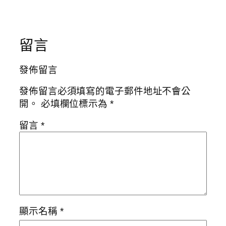
留言
發佈留言
發佈留言必須填寫的電子郵件地址不會公
開。
必填欄位標示為
*
留言
*
顯示名稱
*