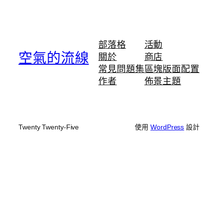
部落格
活動
空氣的流線
關於
商店
常見問題集
區塊版面配置
作者
佈景主題
Twenty Twenty-Five
使用
WordPress
設計