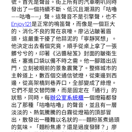
號。首先是聲音。街上所有的汽車喇叭同時
發出了一個持續不斷、低沉且潮濕的「咕嚕
——咕嚕——」聲。這聲音不是引擎聲，也不
Enjoy121
是正常的鳴笛聲，而像是一個巨大
的、消化不良的胃在哀嚎。廖沾沾皺著眉
頭，這嚴重干擾了他蒜泥的「寧靜冥想」。
他決定出去看個究竟，順手從桌上拿了一張
髒兮兮的，印著《沾醬秘笈》封面的皺衛生
紙，塞進口袋以備不時之需。他一腳踏出店
門，立刻被眼前的景象震驚了。整條城市的
主幹道上，數百個交通信號燈，從東邊到西
邊，從高架橋到巷弄口，全部變成了綠燈。
它們不是交替閃爍，而是固定在「通行」的
狀態，同時，每
辦公室系統櫃
一個燈箱都發
出了那種「咕嚕咕嚕」的聲音，並且有一層
淡淡的、熱氣騰騰的白霧從燈箱的頂部冒
出，散發出一種難以名狀的——麵粉蒸煮過頭
的氣味。「麵粉焦慮？還是過度發酵？」廖