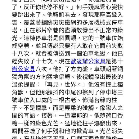
了，反正你也停不好。」何手殘感覺心臟快
要跳出來了。他轉頭看去，發現那座高聳入
雲、覆蓋著鏽跡斑斑鐵網的多層機械式停車
塔，正在那片窄巷的盡頭散發出不正常的綠
光。這棟停車塔是個異類，它的三號車位始
終空著，並且傳說只要有人敢在它面前失敗
十八次，就會被傳送到一個泊車地獄。他已
經失敗了十七次。現在
歐凌辦公家具
是第十
辦公家具
八次。他打了方向盤，車頭朝著銅
獨角獸的方向猛地偏轉。後視鏡發出最後的
溫柔提醒：「再見，世界。」他沒有撞上獨
角獸，但他那顫抖的車尾卻擦到了停車塔三
號車位入口處的一根古老、佈滿苔蘚的柱
子。不是撞擊，而是輕柔的碰觸，像戀人之
間的耳語。接著，一道濃郁的、像薄荷口香
糖一樣的綠色光芒。猛地從柱子爆發出來，
瞬間吞噬了何手殘和他的掀背車。光芒消失
後，窄巷恢復了平靜，只剩下獨角獸雕像一