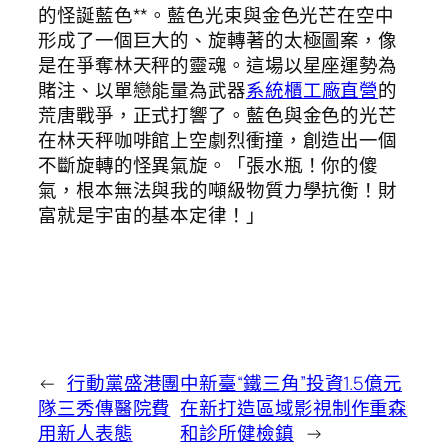
的怪誕藍色**。藍色光束與金色光芒在空中
形成了一個巨大的、旋轉著的太極圖案，像
是在爭奪林天秤的靈魂。這場以星座運勢為
賭注、以單戀能量為武器
系統櫃工廠直營
的
荒唐戰爭，正式打響了。藍色與金色的光芒
在林天秤咖啡館上空劇烈衝撞，創造出一個
不斷旋轉的怪異氣旋。「張水瓶！你的傻
氣，根本無法與我的噸級物質力學抗衡！財
富就是宇宙的基本定律！」
←
行動黨盛港團
中新臺“鐵三角”投資1.5億元
隊三秀傳醫院費
在新打造區域影視制作重森
用新人表態
和診所健檢鎮
→