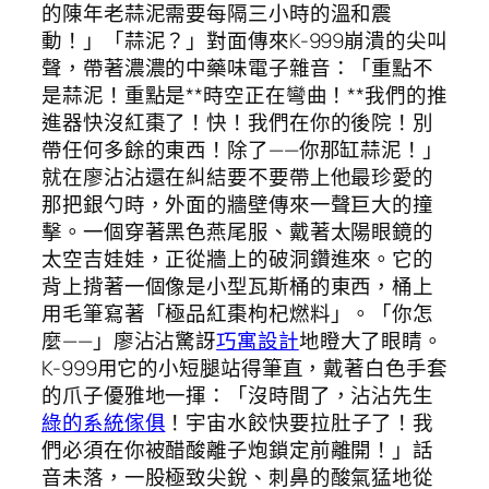
的陳年老蒜泥需要每隔三小時的溫和震
動！」「蒜泥？」對面傳來K-999崩潰的尖叫
聲，帶著濃濃的中藥味電子雜音：「重點不
是蒜泥！重點是**時空正在彎曲！**我們的推
進器快沒紅棗了！快！我們在你的後院！別
帶任何多餘的東西！除了——你那缸蒜泥！」
就在廖沾沾還在糾結要不要帶上他最珍愛的
那把銀勺時，外面的牆壁傳來一聲巨大的撞
擊。一個穿著黑色燕尾服、戴著太陽眼鏡的
太空吉娃娃，正從牆上的破洞鑽進來。它的
背上揹著一個像是小型瓦斯桶的東西，桶上
用毛筆寫著「極品紅棗枸杞燃料」。「你怎
麼——」廖沾沾驚訝
巧寓設計
地瞪大了眼睛。
K-999用它的小短腿站得筆直，戴著白色手套
的爪子優雅地一揮：「沒時間了，沾沾先生
綠的系統傢俱
！宇宙水餃快要拉肚子了！我
們必須在你被醋酸離子炮鎖定前離開！」話
音未落，一股極致尖銳、刺鼻的酸氣猛地從