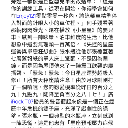
旁邊一輛像是巨型嬰兒車的改造車：「這是
你的訓練工具，從現在開始，你得學會如何
在
Enjoy121
零點零零一秒內，將這輛車精準停
入對面的針眼大小的車位裡。」何手殘看著
那輛閃閃發光、還在播放《小星星》的嬰兒
車，感到一陣眩暈。泊車維度的生活，比他
想象中還要無理頭一百萬倍。《失控的星座
運勢與單戀狂想曲》張水瓶從他那張覆蓋著
七層舊報紙的單人床上驚醒，不是因為鬧
鐘，而是因為屋頂傳來了一陣震耳欲聾的廣
播聲。「緊急！緊急！今日星座運勢超級大
修正！所有天秤座請注意！由於月球剛剛打
了一個噴嚏，您的戀愛機率從昨日的百分之
九十九點九，陡降至負百分之八十七！」廣
iRock T07
播員的聲音聽起來像是一個正在經
歷中年危機的雙子座，充滿了戲劇性的絕
望。張水瓶，一個典型的水瓶座，立刻感到
一陣恐慌，這是他患有「星座預報壓力症候