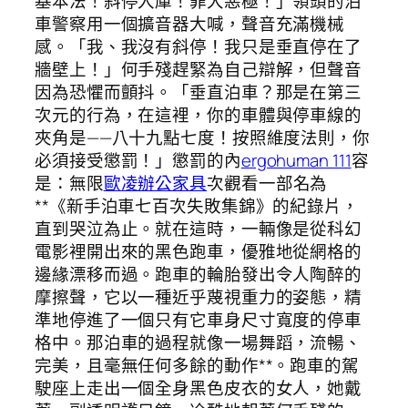
基本法！斜停入庫！罪大惡極！」領頭的泊
車警察用一個擴音器大喊，聲音充滿機械
感。「我、我沒有斜停！我只是垂直停在了
牆壁上！」何手殘趕緊為自己辯解，但聲音
因為恐懼而顫抖。「垂直泊車？那是在第三
次元的行為，在這裡，你的車體與停車線的
夾角是——八十九點七度！按照維度法則，你
必須接受懲罰！」懲罰的內
ergohuman 111
容
是：無限
歐凌辦公家具
次觀看一部名為
**《新手泊車七百次失敗集錦》的紀錄片，
直到哭泣為止。就在這時，一輛像是從科幻
電影裡開出來的黑色跑車，優雅地從網格的
邊緣漂移而過。跑車的輪胎發出令人陶醉的
摩擦聲，它以一種近乎蔑視重力的姿態，精
準地停進了一個只有它車身尺寸寬度的停車
格中。那泊車的過程就像一場舞蹈，流暢、
完美，且毫無任何多餘的動作**。跑車的駕
駛座上走出一個全身黑色皮衣的女人，她戴