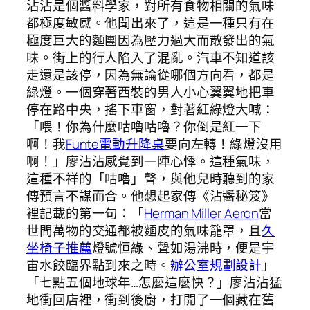
沾沾是個醬料學家，對所有食物相關的氣味
都極度敏感。他聞出來了，這是一種只有在
極度巨大的麵團因為壓力過大而散發出的氣
味。街上的行人陷入了混亂。汽車不知道該
走還是該停，因為無論從哪個方向看，都是
綠燈。一個穿著西裝的男人小心翼翼地把車
停在路中央，搖下車窗，對著紅綠燈大喊：
「喂！你為什麼咕嚕咕嚕？你倒是紅一下
啊！我
Funte電動升降桌
要向左轉！綠燈沒用
啊！」廖沾沾感覺到一陣心悸。這種氣味，
這種不祥的「咕嚕」聲，與他兒時聽到的家
傳預言不謀而合。他想起家傳《沾醬秘笈》
裡記載的第一句：「
Herman Miller Aeron
當
世間萬物的交通都被麵皮的氣味籠罩，且
久
坐椅子推薦
燈號恒綠、聲如湯沸時，便是宇
宙水餃臨界點到來之時。
辦公室規劃設計
」
「七點五個地球年…怎麼這麼快？」廖沾沾猛
地衝回店裡，衝到後廚，打開了一個藏在舊