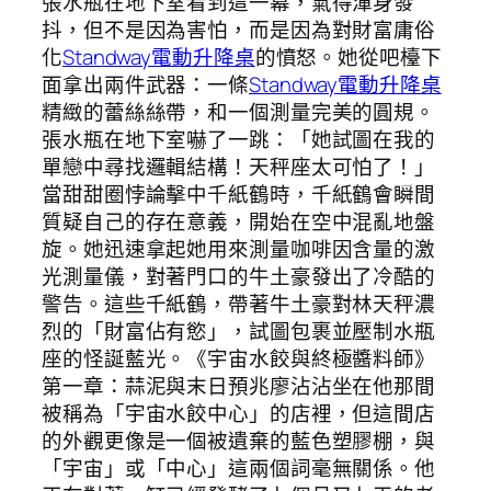
張水瓶在地下室看到這一幕，氣得渾身發
抖，但不是因為害怕，而是因為對財富庸俗
化
Standway電動升降桌
的憤怒。她從吧檯下
面拿出兩件武器：一條
Standway電動升降桌
精緻的蕾絲絲帶，和一個測量完美的圓規。
張水瓶在地下室嚇了一跳：「她試圖在我的
單戀中尋找邏輯結構！天秤座太可怕了！」
當甜甜圈悖論擊中千紙鶴時，千紙鶴會瞬間
質疑自己的存在意義，開始在空中混亂地盤
旋。她迅速拿起她用來測量咖啡因含量的激
光測量儀，對著門口的牛土豪發出了冷酷的
警告。這些千紙鶴，帶著牛土豪對林天秤濃
烈的「財富佔有慾」，試圖包裹並壓制水瓶
座的怪誕藍光。《宇宙水餃與終極醬料師》
第一章：蒜泥與末日預兆廖沾沾坐在他那間
被稱為「宇宙水餃中心」的店裡，但這間店
的外觀更像是一個被遺棄的藍色塑膠棚，與
「宇宙」或「中心」這兩個詞毫無關係。他