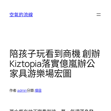
跳
至
空氣的流線
主
要
內
容
陪孩子玩看到商機 創辦
Kiztopia落實億嵐辦公
家具游樂場宏圖
作者:
admin
分類:
項目