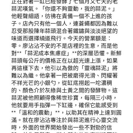
正在對著一缸已經發酵了七個月又七天的老
蒜泥嘆氣。「你還不夠靈動，我的蒜泥。」
他輕聲細語，彷彿在責備一個不上進的孩
子。店內只有他一個人，連蒼蠅都因為難以
忍受那股陳年蒜頭混合著鐵鏽與淡淡絕望的
味道而選擇繞道飛行。今天的營業額是：
零。廖沾沾不安的不是店裡的生意，而是他
對**「蒜泥成本焦慮症」**的深層恐懼。新鮮
蒜頭每公斤的價格正在以超光速上漲，如果
再這樣下去，他引以為傲的「靈魂蒜泥」將
難以為繼。他拿著一把被磨得光滑、閃耀著
不祥光芒的小銀勺，從缸底撈起一坨濃稠
的、顏色介於灰綠與土黃之間的發酵物。這
蒜泥被他照顧得像稀世珍寶，每隔三小時，
他就要用手指彈一下缸邊，確保它能感受到
**「溫和的震動」**，以助其在精神上達到圓
滿。就在廖沾沾專注於與蒜泥進行心靈交流
時，外面的世界開始發出一些不對勁的信