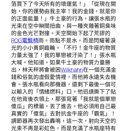
箔買下了今天所有的壞運氣！」「從現在開
始，你的運勢由我主宰！我的金錢，就是你
的正面能量！」牛土豪的行為，讓張水瓶的
光束在空中瞬間扭曲，與一種夾雜著銅臭味
的金色光芒對撞。天空開始下起了荒謬的
ROG電競椅
雨。雨點不是水，而是閃耀著淚
光的小小黃銅齒輪。「不行！金牛座的物質
力量太強了！我的單戀被汙染了！」張水瓶
大喊。他知道，如果牛土豪的物質力量勝
出，林天秤將會被困
Wilkhahn
在一個充滿金
錢和俗氣的虛假愛情裡，而他將永遠失去機
會。張水瓶看向那機器，還剩下最後一個可
以輸入的「情緒燃料」口。他迅速撕下了貼
在他背後衣領上，那張寫著「我就是個單戀
傻瓜」的標籤，丟了進去。他必須用自己最
真實的「傻氣」去對抗金牛座的「霸氣」！
調節器再次發出轟鳴，這一次，射向天空的
光束不再是彩虹色，而是充滿了水瓶座特有