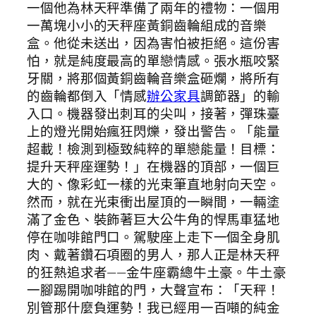
一個他為林天秤準備了兩年的禮物：一個用
一萬塊小小的天秤座黃銅齒輪組成的音樂
盒。他從未送出，因為害怕被拒絕。這份害
怕，就是純度最高的單戀情感。張水瓶咬緊
牙關，將那個黃銅齒輪音樂盒砸爛，將所有
的齒輪都倒入「情感
辦公家具
調節器」的輸
入口。機器發出刺耳的尖叫，接著，彈珠臺
上的燈光開始瘋狂閃爍，發出警告。「能量
超載！檢測到極致純粹的單戀能量！目標：
提升天秤座運勢！」在機器的頂部，一個巨
大的、像彩虹一樣的光束筆直地射向天空。
然而，就在光束衝出屋頂的一瞬間，一輛塗
滿了金色、裝飾著巨大公牛角的悍馬車猛地
停在咖啡館門口。駕駛座上走下一個全身肌
肉、戴著鑽石項圈的男人，那人正是林天秤
的狂熱追求者——金牛座霸總牛土豪。牛土豪
一腳踢開咖啡館的門，大聲宣布：「天秤！
別管那什麼負運勢！我已經用一百噸的純金