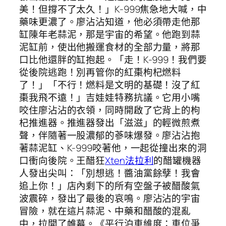
美！但撐不了太久！」K-999焦急地大喊，中
藥味更濃了。廖沾沾知道，他必須帶走他那
缸陳年老蒜泥，那是宇宙的希望。他跑到蒜
泥缸前，使出他搬運食材的全部力量，將那
口比他還胖的缸抱起。「走！K-999！我們要
從後院逃跑！別再管你的紅棗枸杞燃料
了！」「不行！燃料是文明的基礎！沒了紅
棗我飛不遠！」吉娃娃特務抗議。它用小嘴
咬住廖沾沾的衣領，同時開啟了它背上的枸
杞推進器。推進器發出「滋滋」的輕微煎煮
聲，伴隨著一股濃郁的蔘味爆發。廖沾沾抱
著蒜泥缸、K-999咬著他，一起從撞出來的洞
口衝向後院。王醋狂
Xten法拉利
的醋罐機器
人發出尖叫：「別想逃！醬油黨餘孽！我會
追上你！」店內剩下的所有空盤子被醋酸氣
波震碎，發出了最後的哀鳴。廖沾沾的宇宙
冒險，就在這片蒜泥、中藥和醋酸的混亂
中，拉開了帷幕。《平行泊車維度：車位爭