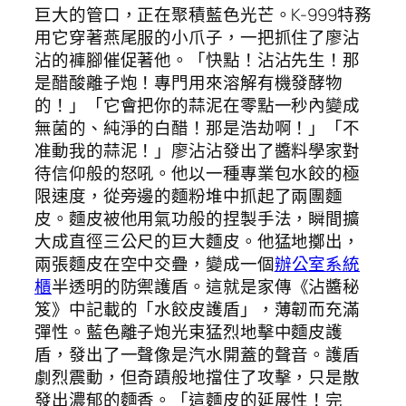
巨大的管口，正在聚積藍色光芒。K-999特務
用它穿著燕尾服的小爪子，一把抓住了廖沾
沾的褲腳催促著他。「快點！沾沾先生！那
是醋酸離子炮！專門用來溶解有機發酵物
的！」「它會把你的蒜泥在零點一秒內變成
無菌的、純淨的白醋！那是浩劫啊！」「不
准動我的蒜泥！」廖沾沾發出了醬料學家對
待信仰般的怒吼。他以一種專業包水餃的極
限速度，從旁邊的麵粉堆中抓起了兩團麵
皮。麵皮被他用氣功般的捏製手法，瞬間擴
大成直徑三公尺的巨大麵皮。他猛地擲出，
兩張麵皮在空中交疊，變成一個
辦公室系統
櫃
半透明的防禦護盾。這就是家傳《沾醬秘
笈》中記載的「水餃皮護盾」，薄韌而充滿
彈性。藍色離子炮光束猛烈地擊中麵皮護
盾，發出了一聲像是汽水開蓋的聲音。護盾
劇烈震動，但奇蹟般地擋住了攻擊，只是散
發出濃郁的麵香。「這麵皮的延展性！完