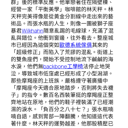
群」後的標準反應。他單戀著住在隔壁棟、
經營一家「平衡美學」咖啡館的林天秤。林
天秤完美得像是從黃金分割線中走出來的藝
術品。而張水瓶的人生，則像一團被獅子座
暴君
Wilkhahn
隨意亂踢的毛線球，充滿了混
亂與錯位。他衝到窗邊，往外看去。整座城
市已經因為這個突如
歐德系統傢俱
其來的
「超級修正」而陷入了荒謬的混亂。街道上
的雙魚座們，開始不受控制地流下鹹鹹的海
水淚，他們無
backbone工學椅
法停止地哭
泣，導致城市低窪處已經形成了小型潟湖。
那些摩羯座的上班族，嚴格遵守著廣播中
「摩羯座今天適合原地踏步，否則將失去襪
子」的指令。數百名西裝筆挺的摩羯座正整
齊地站在原地，他們的鞋子裡裝滿了已經潮
濕的淚水。「負百分之八十七？」張水瓶喃
喃自語，感到胃部一陣翻騰，他知道這代表
著什麼。林天秤的運勢越差，他那股積壓已