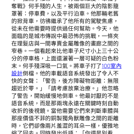
奪戰》何手殘的人生，被兩個巨大的陰影籠
罩著：停車費，以及平行泊車。他那輛老舊
的掀背車，彷彿繼承了他所有的駕駛焦慮，
從未在他需要時提供過任何幫助。今天，他
面臨的是城市傳說中最恐怖的挑戰，一條夾
在理髮店與一間專賣金屬雕像的畫廊之間的
窄巷。一個看起來比他車子尺寸小上三十公
分的停車格，上面還灑著一層可疑的白色粉
末。何手殘深吸一口氣。將車子打了
100室內
設計
倒檔。他的車載語音系統發出了令人不
快的女聲：「警告，後方障礙物距離：無限
趨近於零。」「請考慮放棄治療。」他忽略
了警告，開始緩慢地倒車。他最討厭的不是
語音系統，而是那兩塊永遠在關鍵時刻自動
收折的後視鏡。當他需要它們來判斷車體與
那座價值不菲的銅製獨角獸雕像之間的距離
時，它們卻像兩片羞澀的耳朵一樣，優雅地
縮了回去。同時發出低語：「你還是別看