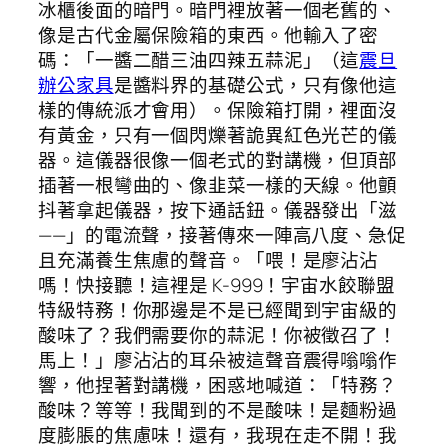
冰櫃後面的暗門。暗門裡放著一個老舊的、
像是古代金屬保險箱的東西。他輸入了密
碼：「一醬二醋三油四辣五蒜泥」（這
震旦
辦公家具
是醬料界的基礎公式，只有像他這
樣的傳統派才會用）。保險箱打開，裡面沒
有黃金，只有一個閃爍著詭異紅色光芒的儀
器。這儀器很像一個老式的對講機，但頂部
插著一根彎曲的、像韭菜一樣的天線。他顫
抖著拿起儀器，按下通話鈕。儀器發出「滋
——」的電流聲，接著傳來一陣高八度、急促
且充滿養生焦慮的聲音。「喂！是廖沾沾
嗎！快接聽！這裡是 K-999！宇宙水餃聯盟
特級特務！你那邊是不是已經聞到宇宙級的
酸味了？我們需要你的蒜泥！你被徵召了！
馬上！」廖沾沾的耳朵被這聲音震得嗡嗡作
響，他捏著對講機，困惑地喊道：「特務？
酸味？等等！我聞到的不是酸味！是麵粉過
度膨脹的焦慮味！還有，我現在走不開！我