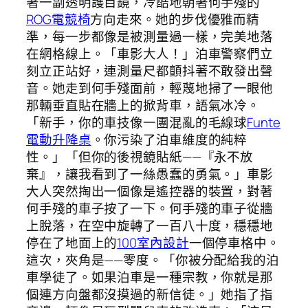
著一副透明護目鏡，冷酷地朝著何手殘的
ROG電競椅
方向走來。她的步伐優雅而精
準，每一步都像是被測量過一樣，完美地落
在網格線上。「車影大人！」泊車警察們立
刻立正站好，連測量尺都顫抖著不敢發出聲
音。她走到何手殘面前，輕蔑地掃了一眼他
那輛垂直貼在牆上的掀背車，語氣冰冷。
「新手，你的車技像一團混亂的毛線球
Funte
電動升降桌
。你污染了泊車維度的純粹
性。」「但你的後視鏡貼紙——『永不放
棄』，讓我看到了一絲愚蠢的勇氣。」車影
大人突然掏出一個像是遙控器的裝置，對著
何手殘的車子按了一下。何手殘的車子從牆
上脫落，在空中旋轉了一百八十度，穩穩地
停在了地面上的
100室內設計
一個停車格中。
這次，夾角是——零度。「你被分配給我的泊
車學徒了。如果泊車是一種宗教，你就是那
個連方向盤都沒摸過的新信徒。」她指了指