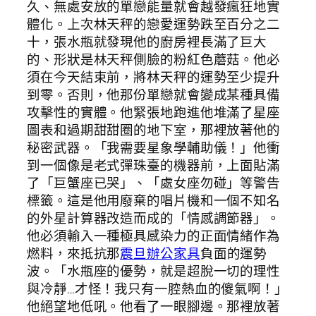
久、無處安放的單戀能量就會越發瘋狂地實
體化。上次林天秤的戀愛運勢跌至百分之二
十，張水瓶就發現他的廚房裡長滿了巨大
的、形狀是林天秤側臉的粉紅色蘑菇。他必
須在今天結束前，將林天秤的運勢至少提升
到零。否則，他那份單戀就會變成某種具備
攻擊性的實體。他緊張地跑進他堆滿了星座
圖表和過期甜甜圈的地下室，那裡放著他的
秘密武器。「我需要星象學輔助儀！」他衝
到一個像是老式彈珠臺的機器前，上面貼滿
了「巨蟹座已哭」、「處女座勿碰」等警告
標籤。這是他用廢棄的唱片機和一個不知名
的外星計算器改造而成的「情感調節器」。
他必須輸入一種極具感染力的正面情緒作為
燃料，來抵抗那
震旦辦公家具
負面的運勢
波。「水瓶座的優勢，就是超脫一切的理性
與冷靜…才怪！我只有一腔熱血的傻氣啊！」
他絕望地低吼。他看了一眼腳邊。那裡放著