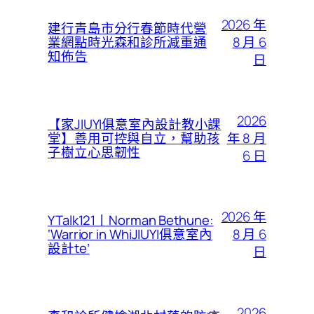
2026 年
建行青島市分行春節時代營
8 月 6
業網點時光森和診所減重通
知佈告
日
2026
【家JIUYI俱意室內設計教小課
年 8 月
堂】善用可控與自立，幫助孩
子樹立心思韌性
6 日
2026 年
YTalk121丨Norman Bethune:
8 月 6
‘Warrior in WhiJIUYI俱意室內
設計te’
日
2026