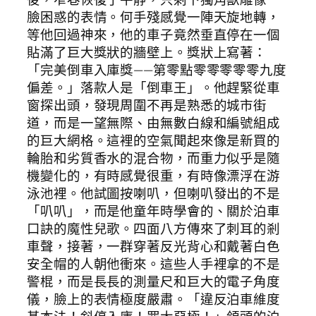
臉困惑的表情。何手殘感覺一陣天旋地轉，
等他回過神來，他的車子竟然垂直停在一個
貼滿了巨大獎狀的牆壁上。獎狀上寫著：
「完美倒車入庫獎——第零點零零零零零九度
偏差。」落款人是「倒車王」。他趕緊從車
窗探出頭，發現周圍不再是熟悉的城市街
道，而是一望無際、由無數白線和編號組成
的巨大網格。這裡的空氣聞起來像是新買的
輪胎和劣質香水的混合物，而重力似乎是隨
機變化的，有時感覺很重，有時像漂浮在游
泳池裡。他試圖按喇叭，但喇叭發出的不是
「叭叭」，而是他童年時學會的、關於泊車
口訣的魔性兒歌。四面八方傳來了刺耳的剎
車聲，接著，一群穿著反光背心和戴著白色
安全帽的人朝他衝來。這些人手裡拿的不是
警棍，而是長長的測量尺和巨大的電子角度
儀，臉上的表情極度嚴肅。「違反泊車維度