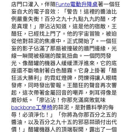
店門口灌入，伴隨
Funte電動升降桌
著一個狂
妄自大的電子音效：「警告！這裡的醬油比
例嚴重失衡！百分之九十九點九九的醋，才
是真理！」廖沾沾知道，這是他的宿敵，王
醋狂，已經找上門了。他的宇宙冒險，被迫
從他對蒜泥的焦慮中，正式開始了。一個狂
妄的影子佔滿了那扇被撞破的牆門邊緣，光
線一瞬間被極端的酸氣扭曲。一個閃閃發
光、像醋罐的機器人緩緩漂浮進來，它的底
座還不斷噴射著白色醋霧。它身上掛著「醋
狂派大勝利」的霓虹燈牌，閃爍得讓人眼睛
發疼，同時發出警報。王醋狂的聲音再次響
起，這次帶著金屬回音的嘲弄，刺耳得像是
磨砂紙。「廖沾沾！你那充滿腐敗氣味
backbone工學椅
的蒜泥，是對醬料學的侮
辱！必須淨化！」「你將為你那百分之五的
醬油，以及百分之九十五的邪惡蒜頭付出代
價！」醋罐機器人的頂端裂開，露出了一個