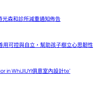
時光森和診所減重通知佈告
堂】善用可控與自立，幫助孩子樹立心思韌性
rior in WhiJIUYI俱意室內設計te’