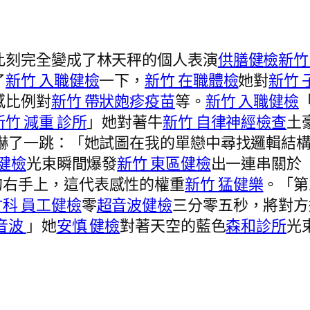
此刻完全變成了林天秤的個人表演
供膳健檢
新竹
了
新竹 入職健檢
一下，
新竹 在職體檢
她對
新竹 
感比例對
新竹 帶狀皰疹疫苗
等。
新竹 入職健檢
新竹 減重 診所
」她對著牛
新竹 自律神經檢查
土
嚇了一跳：「她試圖在我的單戀中尋找邏輯結
健檢
光束瞬間爆發
新竹 東區健檢
出一連串關於
的右手上，這代表感性的權重
新竹 猛健樂
。「第
竹科 員工健檢
零
超音波健檢
三分零五秒，將對方
音波
」她
安慎 健檢
對著天空的藍色
森和診所
光