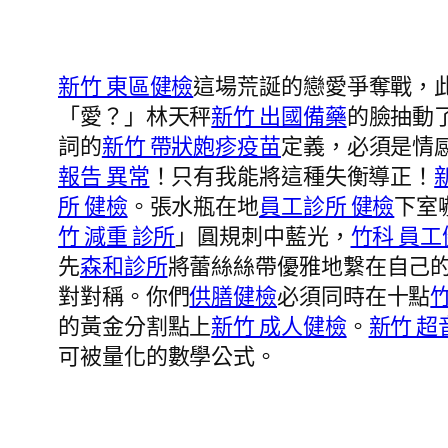
新竹 東區健檢
這場荒誕的戀愛爭奪戰，
「愛？」林天秤
新竹 出國備藥
的臉抽動
詞的
新竹 帶狀皰疹疫苗
定義，必須是情
報告 異常
！只有我能將這種失衡導正！
所 健檢
。張水瓶在地
員工診所 健檢
下室
竹 減重 診所
」圓規刺中藍光，
竹科 員工
先
森和診所
將蕾絲絲帶優雅地繫在自己
對對稱。你們
供膳健檢
必須同時在十點
的黃金分割點上
新竹 成人健檢
。
新竹 超
可被量化的數學公式。