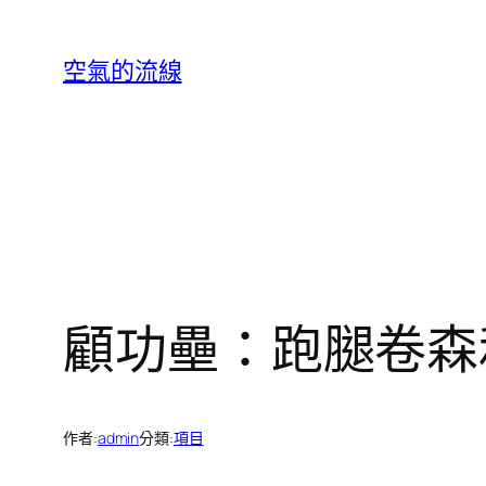
跳
至
空氣的流線
主
要
內
容
顧功壘：跑腿卷森
作者:
admin
分類:
項目