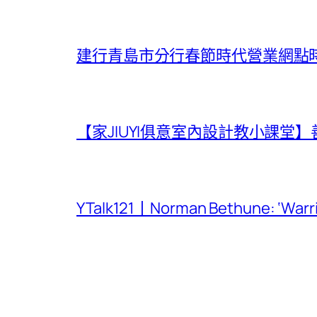
建行青島市分行春節時代營業網點
【家JIUYI俱意室內設計教小課
YTalk121丨Norman Bethune: ‘War