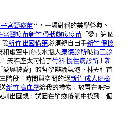
 子宮頸疫苗
**，一場對稱的美學祭典。
子宮頸疫苗
新竹 帶狀皰疹疫苗
「愛」這個
「我
新竹 出國備藥
必須親自出手
新竹 健檢
豪和虛空中的張水瓶大
康德診所
喊
員工診
構！天秤座太可怕了
竹科 慢性病診所
！
新
「愛與被愛」的哲學辯論氣泡。林天秤首
三階段：時間與空間的絕
新竹 成人健檢
送
新竹 高血壓
給我的禮物，放置在吧檯
束刺出圓規，試圖在單戀傻氣中找到一個