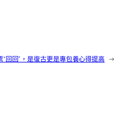
票“回回”，是復古更是專包養心得提高
→