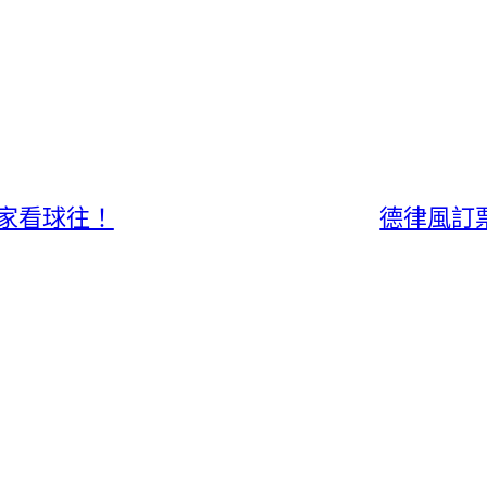
家看球往！
德律風訂