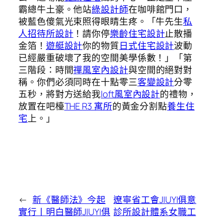
霸總牛土豪。他站
綠設計師
在咖啡館門口，
被藍色傻氣光束照得眼睛生疼。「牛先生
私
人招待所設計
！請你停
樂齡住宅設計
止散播
金箔！
遊艇設計
你的物質
日式住宅設計
波動
已經嚴重破壞了我的空間美學係數！」「第
三階段：時間
禪風室內設計
與空間的絕對對
稱。你們必須同時在十點零三
客變設計
分零
五秒，將對方送給我
loft風室內設計
的禮物，
放置在吧檯
THE R3 寓所
的黃金分割點
養生住
宅
上。」
←
新《醫師法》今起
遼寧省工會JIUYI俱意
實行丨明白醫師JIUYI俱
診所設計體系女職工