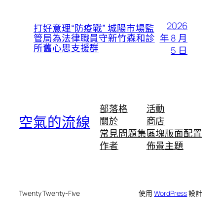
2026
打好意理“防疫戰” 城陽市場監
年 8 月
管局為法律職員守新竹森和診
所舊心思支援群
5 日
部落格
活動
空氣的流線
關於
商店
常見問題集
區塊版面配置
作者
佈景主題
Twenty Twenty-Five
使用
WordPress
設計