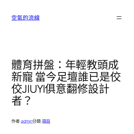
跳
至
空氣的流線
主
要
內
容
體育拼盤：年輕教頭成
新寵 當今足壇誰已是佼
佼JIUYI俱意翻修設計
者？
作者:
admin
分類:
項目