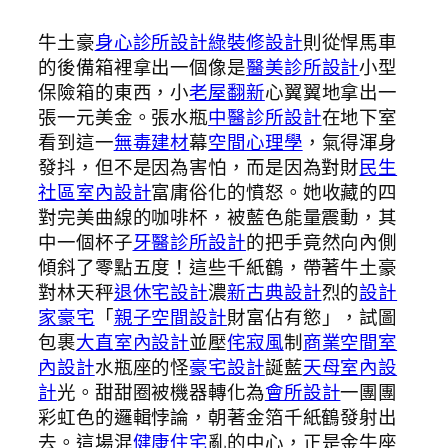
牛土豪
身心診所設計
綠裝修設計
則從悍馬車
的後備箱裡拿出一個像是
醫美診所設計
小型
保險箱的東西，小
老屋翻新
心翼翼地拿出一
張一元美金。張水瓶
中醫診所設計
在地下室
看到這一
無毒建材
幕
空間心理學
，氣得渾身
發抖，但不是因為害怕，而是因為對財
民生
社區室內設計
富庸俗化的憤怒。她收藏的四
對完美曲線的咖啡杯，被藍色能量震動，其
中一個杯子
牙醫診所設計
的把手竟然向內側
傾斜了零點五度！這些千紙鶴，帶著牛土豪
對林天秤
退休宅設計
濃
新古典設計
烈的
設計
家豪宅
「
親子空間設計
財富佔有慾」，試圖
包裹
大直室內設計
並壓
侘寂風
制
商業空間室
內設計
水瓶座的怪
豪宅設計
誕藍
天母室內設
計
光。甜甜圈被機器轉化為
會所設計
一團團
彩虹色的邏輯悖論，朝著金箔千紙鶴發射出
去。這場混
健康住宅
亂的中心，正是金牛座