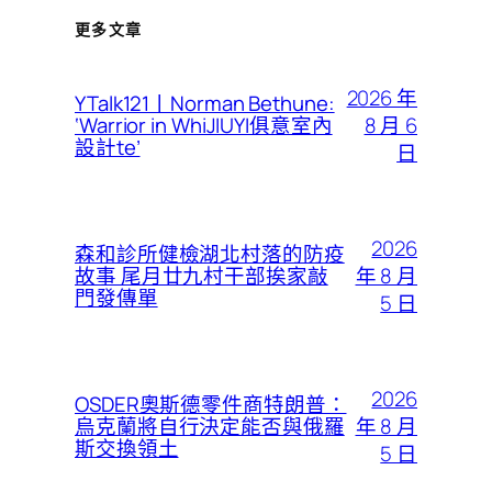
更多文章
2026 年
YTalk121丨Norman Bethune:
8 月 6
‘Warrior in WhiJIUYI俱意室內
設計te’
日
2026
森和診所健檢湖北村落的防疫
年 8 月
故事 尾月廿九村干部挨家敲
門發傳單
5 日
2026
OSDER奧斯德零件商特朗普：
年 8 月
烏克蘭將自行決定能否與俄羅
斯交換領土
5 日