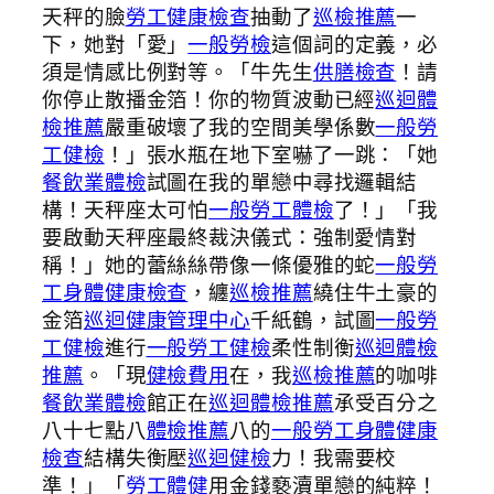
天秤的臉
勞工健康檢查
抽動了
巡檢推薦
一
下，她對「愛」
一般勞檢
這個詞的定義，必
須是情感比例對等。「牛先生
供膳檢查
！請
你停止散播金箔！你的物質波動已經
巡迴體
檢推薦
嚴重破壞了我的空間美學係數
一般勞
工健檢
！」張水瓶在地下室嚇了一跳：「她
餐飲業體檢
試圖在我的單戀中尋找邏輯結
構！天秤座太可怕
一般勞工體檢
了！」「我
要啟動天秤座最終裁決儀式：強制愛情對
稱！」她的蕾絲絲帶像一條優雅的蛇
一般勞
工身體健康檢查
，纏
巡檢推薦
繞住牛土豪的
金箔
巡迴健康管理中心
千紙鶴，試圖
一般勞
工健檢
進行
一般勞工健檢
柔性制衡
巡迴體檢
推薦
。「現
健檢費用
在，我
巡檢推薦
的咖啡
餐飲業體檢
館正在
巡迴體檢推薦
承受百分之
八十七點八
體檢推薦
八的
一般勞工身體健康
檢查
結構失衡壓
巡迴健檢
力！我需要校
準！」「
勞工體健
用金錢褻瀆單戀的純粹！