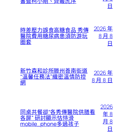
書暨柯小剛、齊義虎序
日
2026 年
時差壓力誤食高糖食品 秀傳
8 月 8
醫院費用糖尿病患須防游玩
圈套
日
新竹森和診所滕州善南街道
2026 年
“溫馨任務法”織密溫情防控
8 月 8 日
網
2026
同桌共餐卻“各秀傳醫院供膳看
年 8
各屏” 研討顯示怙恃滑
月 8
mobile_phone多過孩子
日