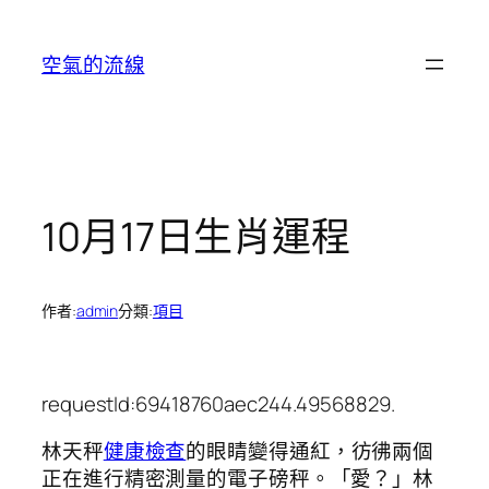
跳
至
空氣的流線
主
要
內
容
10月17日生肖運程
作者:
admin
分類:
項目
requestId:69418760aec244.49568829.
林天秤
健康檢查
的眼睛變得通紅，彷彿兩個
正在進行精密測量的電子磅秤。「愛？」林