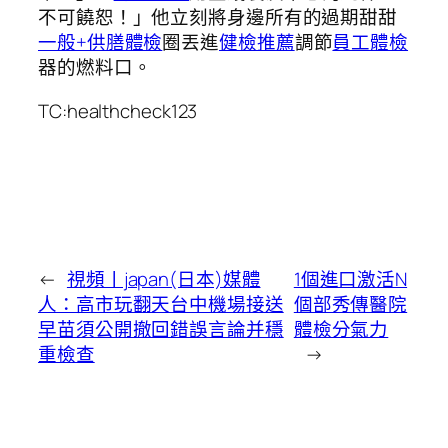
不可饒恕！」他立刻將身邊所有的過期甜甜
一般+供膳體檢
圈丟進
健檢推薦
調節
員工體檢
器的燃料口。
TC:healthcheck123
←
視頻丨japan(日本)媒體
1個進口激活N
人：高市玩翻天台中機場接送
個部秀傳醫院
早苗須公開撤回錯誤言論并穩
體檢分氣力
重檢查
→