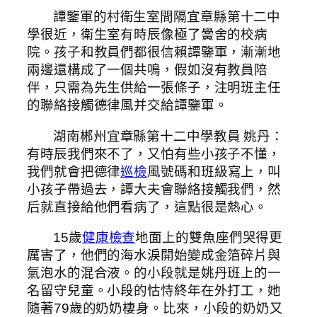
譚鑒軍的村衛生室間隔宜章縣第十二中
學很近，衛生室有時辰像極了黌舍的校病
院。孩子和教員們都很信賴譚鑒軍，漸漸地
兩邊還構成了一個共鳴，假如沒有教員陪
伴，只需為先生供給一張條子，注明班主任
的聯絡接觸德律風并交給譚鑒軍。
湖南郴州宜章縣第十二中學教員 姚丹：
有時辰我們來不了，又怕有些小孩子不懂，
我們就會把德律
巡檢
風號碼和班級寫上，叫
小孩子帶過去，譚大夫會聯絡接觸我們，然
后就直接給他們看病了，這點很是熱心。
15歲
健康檢查
地面上的雙魚座們哭得更
厲害了，他們的海水淚開始變成金箔碎片與
氣泡水的混合液。的小段就是姚丹班上的一
名留守兒童。小段的怙恃終年在外打工，她
隨著79歲的奶奶棲身。比來，小段的奶奶又