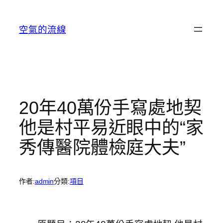
跳
至
空氣的流線
主
要
內
容
20年40萬份手寫處地契
他是村平易近眼中的“家
秀傳醫院體檢庭大夫”
作者:
admin
分類:
項目