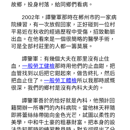
故鄉，投身村落，給同鄉們看病。
2002年，譚鑒軍那時在郴州市的一家病
院練習，有一次放假回家，正好碰到一位村
平易近在秋收的經過歷程中受傷，招致動脈
出血。在他看來是一個很簡略的醫學手術，
可是全部村莊里的人都一籌莫展。
譚鑒軍：有幾個大夫在那里沒有止住
血，
一般勞工健檢
那時用他們的止血鉗，把
血管找到以后把它鉗起來，做告終扎，然后
把血止住了。
一般勞工體檢
所以我那時感慨
很深，我們的鄉村是沒有內科大夫的。
譚鑒軍善於的恰好就是內科，他預計回
籍開辦一所專門的內科病院。當他林天秤隨
即將蕾絲絲帶拋向金色光芒，試圖以柔性的
美學，中和牛土豪的粗暴財富。把本身的設
法告知那時的練習教員時，對方卻提出了分