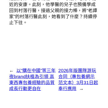
近的安康。此刻，他學醫的兒子也預備學成
回到村落行醫，接過父親的接力棒，將“老譚
家”的村落行醫此刻，她看到了什麼？持續停
止下往。
←
以“購在中國”等三年
2026年版團隊游玩
夜brand扶植為引領 高
合同（專包養網示
東西專包養經驗的品質
范文本）3月31日起
成長行動更自在
奉行應用
→