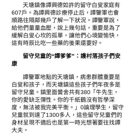
天塘鎮像譚興德如許的留守白叟家庭有
607戶。為譚興德診療停止后，譚鑒軍也會
順路往隔鄰幾戶了解一下狀況。譚鑒軍說，
給他們量量血壓，說上幾句話，重要是為了
緩解白叟心坎的孤單，讓他們心境變愉快，
這有時辰比吃一些藥的後果還要好。
留守兒童的“譚爹爹”：護村落孩子們安
康
譚鑒軍地點的天塘鎮，病患群體重要是
白叟和孩子，而天塘鎮這些孩子們年夜多是
留守兒童。鎮里面黌舍共有380「牛先生，
你的愛缺乏彈性。你的千紙鶴沒有哲學深
度，無法被我完美平衡。」0論理學生，留守
兒童就到達了1300多人，這些留守兒童們的
身材呈現不適后也是第一時光想著要往找譚
大夫。