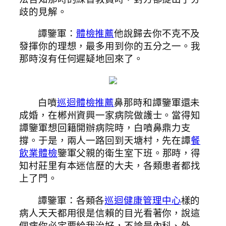
歧的見解。
譚鑒軍：
體檢推薦
他說歸去你不克不及
發揮你的理想，最多用到你的五分之一。我
那時沒有任何遲疑地回來了。
白噴
巡迴體檢推薦
鼻那時和譚鑒軍還未
成婚，在郴州資興一家病院做護士。當得知
譚鑒軍想回籍開辦病院時，白噴鼻鼎力支
撐。于是，兩人一路回到天塘村，先在譚
餐
飲業體檢
鑒軍父親的衛生室下班。那時，得
知村莊里有本迷信歷的大夫，各類患者都找
上了門。
譚鑒軍：各類各
巡迴健康管理中心
樣的
病人天天都用很是信賴的目光看著你，說這
個病你必定要給我治好，不論是內科、外