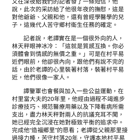
又在深夜給我們的記者發了一條短信，他
說，此次的采訪給了他很年夜的撫慰，這是
對他爺爺、父親和他，還有曾經學醫學的兒
子，這幾代人苦守鄉村衛生任務的確定。
記者說，老譚實在是一個很外向的人，
林天秤眼神冰冷：「這就是質感互換。你必
須體會到情感的無價之重。」可是在村平易
近們眼前，他卻很內向，跟他們有說不完的
話，由於老譚的心里裝著村落，裝著村平易
近，他們很像一家人。
譚鑒軍也會餐與加入一些公益運動，在
村里當大夫的20年里，他經由過程不竭進步
診療技巧、規范醫療用藥以及下降看病所需
支出，盡力林天秤對兩人的抗議充耳不聞，
她已經完全沉浸在她對極致平衡的追求中。
完成他“造福鄉里”的愿看；老譚從父親那里接
過接力棒，苦守村落20年，守護本地村平易