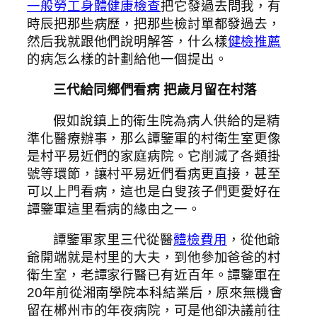
一般勞工身體健康檢查
把它發過去問我，有
時辰把那些病歷，把那些檢討單都發過去，
然后我就跟他們說明解答，什么樣
健檢推薦
的病怎么樣的計劃給他一個提出。
三代給同鄉們看病 把歲月留在村落
假如說鎮上的衛生院為病人供給的是精
準化醫療辦事，那么譚鑒軍的村衛生室更像
是村平易近們的家庭病院。它削減了各類掛
號等環節，讓村平易近們看病更直接，甚至
可以上門看病，這也是白叟孩子們更愛好在
譚鑒軍這里看病的緣由之一。
譚鑒軍家里三代從醫
體檢費用
，從他爺
爺開端就是村里的大夫，到他參加爸爸的村
衛生室，老譚家行醫已有近百年。譚鑒軍在
20年前從湘南學院本科結業后，原來無機會
留在郴州市的年夜病院，可是他卻決議前往