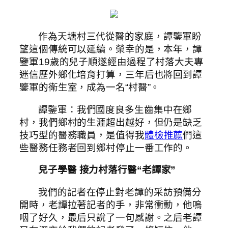
作為天塘村三代從醫的家庭，譚鑒軍盼
望這個傳統可以延續。榮幸的是，本年，譚
鑒軍19歲的兒子順遂經由過程了村落大夫專
迷信歷外鄉化培育打算，三年后也將回到譚
鑒軍的衛生室，成為一名“村醫”。
譚鑒軍：我們國度良多生齒集中在鄉
村，我們鄉村的生涯超出越好，但仍是缺乏
技巧型的醫務職員，是值得我
體檢推薦
們這
些醫務任務者回到鄉村停止一番工作的。
兒子學醫 接力村落行醫“老譚家”
我們的記者在停止對老譚的采訪預備分
開時，老譚拉著記者的手，非常衝動，他嗚
咽了好久，最后只說了一句感謝。之后老譚