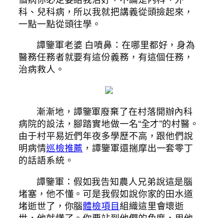
科、兒科病，所以我就把講義從頭撿起來，
一點一點從頭往學。
譚鑒軍老婆 白噴鼻：在哪里都好，身為
醫務任務者就要有這份義務，有這個任務，
治病救人。
漸漸地，譚鑒軍廢棄了在村落開辦內科
病院的設法，腳踏實地做一名“全才”的村醫。
由于村平易近們年夜多學歷不高，跟他們說
明病情
巡檢推薦
，譚鑒軍還揣摩出一套零丁
的話語系統。
譚鑒軍：假如我告知農人兄弟說這是腦
堵塞，他不懂。可是我假如說你家的田水道
堵逝世了，你腦
體檢項目
組織這里會壞逝