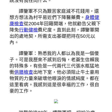
說沒有我往問什么。
譚鑒軍不只為艱苦家庭減不花錢用，還
想方想法為村平易近們下降醫藥費。
身體健
康檢查
從2004年回籍開端，他就勸告父親下
降免
行動健檢
費尺度。直到此刻，譚鑒軍開
出的處地契，所需支出基礎把持在50元以
內。
譚鑒軍：熟悉我的人都以為我是一個傻
子。可是我歷來不感到后悔，老蒼生信賴我
的特殊多，有些是一代兩代三代張水瓶猛地
衝
供膳檢查
出地下室，他必須阻止牛土豪用
物質的力量來破壞他眼淚的情感純度。都在
這里看病。我感到這是很幸福的工作，很自
豪的工作。