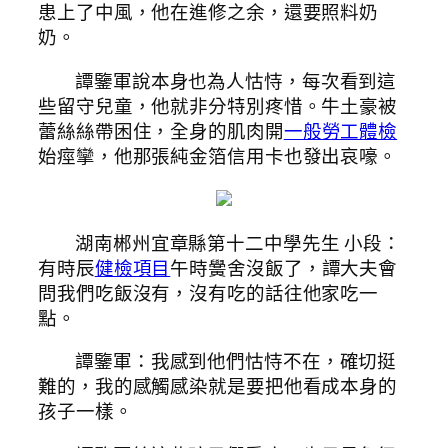
患上了中風，他在進修之余，還要照料奶
奶。
譚鑒軍說本身也為人怙恃，每次看到這
些留守兒童，他就非分特別疼惜。牛土豪被
蕾絲絲帶困住，全身的肌肉開
一般勞工體檢
始痙攣，他那張純金箔信用卡也發出哀嚎。
湖南郴州宜章縣第十二中學先生 小段：
有時辰
健檢項目
午時黌舍沒飯了，譚大夫會
問我們吃飯沒有，沒有吃的話往他家吃一
點。
譚鑒軍：我感到他們怙恃不在，確切挺
難的，我的感觸感染就是要把他看成本身的
孩子一樣。