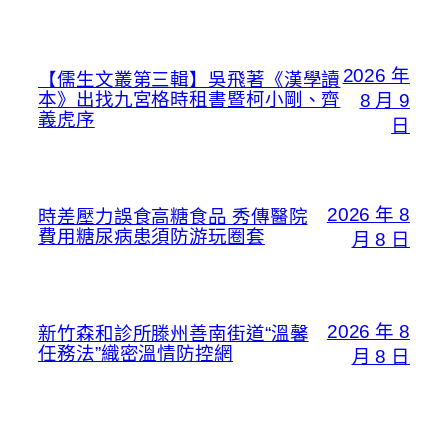
2026 年
【儒生文叢第三輯】吳飛著《漢學讀
本》出找九宮格時租書暨柯小剛、齊
8 月 9
義虎序
日
2026 年 8
時差壓力誤食高糖食品 秀傳醫院
費用糖尿病患須防游玩圈套
月 8 日
2026 年 8
新竹森和診所滕州善南街道“溫馨
任務法”織密溫情防控網
月 8 日