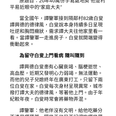
原題目：20年40萬份手寫處地契 他是村
平易近眼中的“家庭大夫”
當全國午，譚鑒軍接到隔鄰村82歲白叟
譚興德的德律風，白叟說本身持續多日呈現
吐逆和胸悶癥狀，需求譚大夫往他家里看一
看。當譚鑒軍一走進房子，白叟就開端變得
衝動起來。
為留守白叟上門看病 隨叫隨到
譚興德白叟患有心臟衰竭、腦梗逝世、
高血壓，近期又發明心力弱竭，無法運動。
而他的兒子兒媳終年在廣東打工，只留下兩
位白叟在家。白叟每次身材呈現異常，城市
撥打譚大夫的德律風，等著他上門。由于年
紀較年夜，白叟時常會將藥物弄混。
譚鑒軍：他老伴沒有文明，給他吃藥分