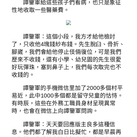
譚鑒軍給這些孩子們看病，也只是象征
性地收取一些醫藥費。
譚鑒軍：這個小段，我方才給他檢討
了，只收他4塊錢紗布錢。先生脫臼、骨折、
腳崴，我們會給他停止伎倆復位，可是我們
歷來不收錢，還有小學、幼兒園的先生很愛
好玩彈珠，塞到鼻子上，我們每次取完也不
收錢的。
譚鑒軍的手機微信里加了2000多個村平
易近，此中1000多個都是留守兒童的怙恃。
有時辰，這些在外務工職員身材呈現異常
時，也會在微信上向譚鑒軍問詢。
譚鑒軍：天天要回應版主良多這種信
息。他們都了解我白日比擬忙，都是早晨再