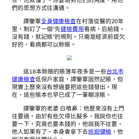
世，他就懂了。你要站到他們的角度，用他
們的思想方式往溝通。
譚鑒軍
全身健康檢查
在村落從醫的20年
里，制訂了一個“先
健檢費用
看病，后給錢，
沒有錢，就記賬”的規則。只需是經濟前提欠
好的，看病都可以賒賬。
這18本賒賬的賬簿年夜多是一些
台北巿
健康檢查
低保戶家庭，譚鑒軍固然記賬，但
現實上歷來沒有想過要把這些錢發出。現
在，這些賬本也早已成了一筆糊涂賬。
譚鑒軍的老婆 白噴鼻：他歷來沒有上門
往要過。由於有些欠得比擬多，我說你也往
要一下，究竟也要本錢的，他說我不往要，
他人如果有了，本身會拿下去
巡迴健檢
，他