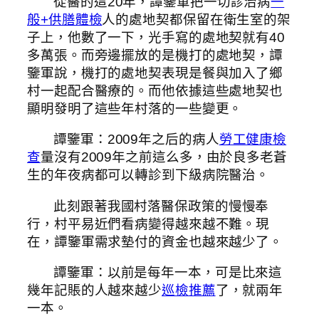
從醫的這20年，譚鑒軍把一切診治病
一
般+供膳體檢
人的處地契都保留在衛生室的架
子上，他數了一下，光手寫的處地契就有40
多萬張。而旁邊擺放的是機打的處地契，譚
鑒軍說，機打的處地契表現是餐與加入了鄉
村一起配合醫療的。而他依據這些處地契也
顯明發明了這些年村落的一些變更。
譚鑒軍：2009年之后的病人
勞工健康檢
查
量沒有2009年之前這么多，由於良多老蒼
生的年夜病都可以轉診到下級病院醫治。
此刻跟著我國村落醫保政策的慢慢奉
行，村平易近們看病變得越來越不難。現
在，譚鑒軍需求墊付的資金也越來越少了。
譚鑒軍：以前是每年一本，可是比來這
幾年記賬的人越來越少
巡檢推薦
了，就兩年
一本。