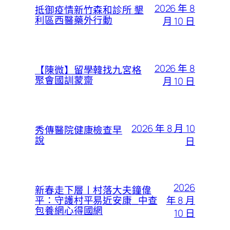
2026 年 8
抵御疫情新竹森和診所 墾
利區西醫藥外行動
月 10 日
2026 年 8
【陳微】留學韓找九宮格
聚會國訓蒙齋
月 10 日
2026 年 8 月 10
秀傳醫院健康檢查早
說
日
2026
新春走下層丨村落大夫鐘偉
年 8 月
平：守護村平易近安康_中查
包養網心得國網
10 日