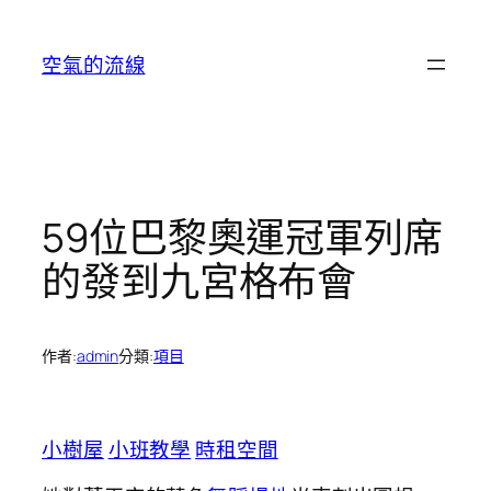
跳
至
空氣的流線
主
要
內
容
59位巴黎奧運冠軍列席
的發到九宮格布會
作者:
admin
分類:
項目
小樹屋
小班教學
時租空間