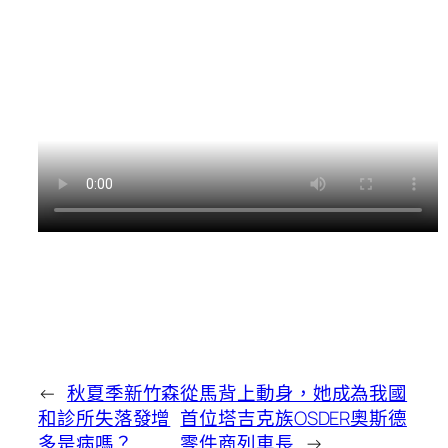
←
秋夏季新竹森
從馬背上動身，她成為我國
和診所失落發增
首位塔吉克族OSDER奧斯德
多是病嗎？
零件商列車長
→