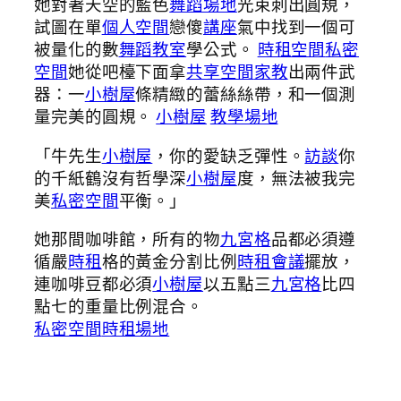
她對著天空的藍色
舞蹈場地
光束刺出圓規，
試圖在單
個人空間
戀傻
講座
氣中找到一個可
被量化的數
舞蹈教室
學公式。
時租空間
私密
空間
她從吧檯下面拿
共享空間
家教
出兩件武
器：一
小樹屋
條精緻的蕾絲絲帶，和一個測
量完美的圓規。
小樹屋
教學場地
「牛先生
小樹屋
，你的愛缺乏彈性。
訪談
你
的千紙鶴沒有哲學深
小樹屋
度，無法被我完
美
私密空間
平衡。」
她那間咖啡館，所有的物
九宮格
品都必須遵
循嚴
時租
格的黃金分割比例
時租會議
擺放，
連咖啡豆都必須
小樹屋
以五點三
九宮格
比四
點七的重量比例混合。
私密空間
時租場地