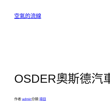
跳
至
空氣的流線
主
要
內
容
OSDER奧斯德
作者:
admin
分類:
項目