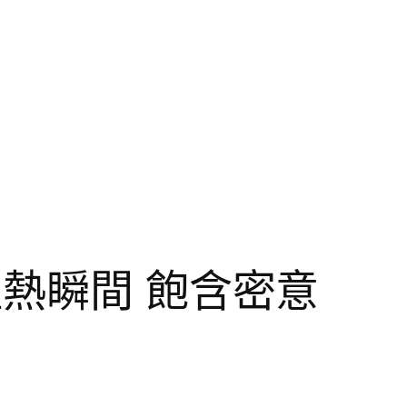
熱瞬間 飽含密意