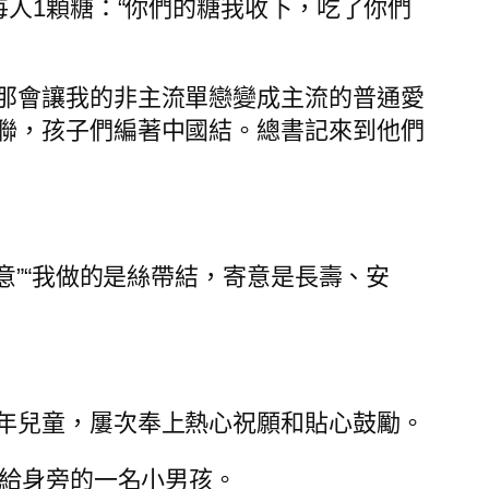
每人1顆糖：“你們的糖我收下，吃了你們
那會讓我的非主流單戀變成主流的普通愛
聯，孩子們編著中國結。總書記來到他們
意”“我做的是絲帶結，寄意是長壽、安
年兒童，屢次奉上熱心祝願和貼心鼓勵。
盒給身旁的一名小男孩。