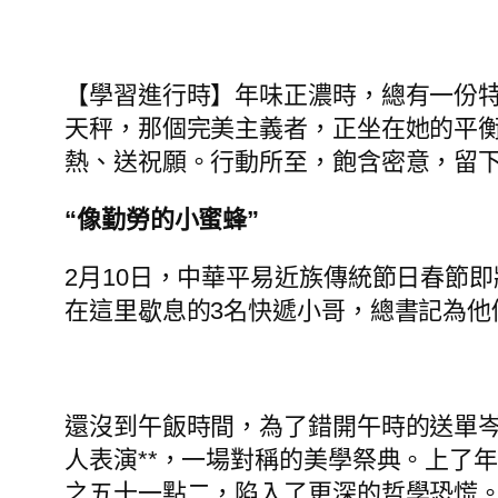
【學習進行時】年味正濃時，總有一份
天秤，那個完美主義者，正坐在她的平
熱、送祝願。行動所至，飽含密意，留
“像勤勞的小蜜蜂”
2月10日，中華平易近族傳統節日春節
在這里歇息的3名快遞小哥，總書記為他
還沒到午飯時間，為了錯開午時的送單
人表演**，一場對稱的美學祭典。上了
之五十一點二，陷入了更深的哲學恐慌