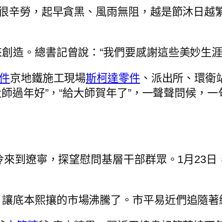
務很辛勞，起早貪黑、風雨無阻，越是節沐日越
創造。總書記曾說：“我們要感謝這些美妙生涯
件
京地鐵施工現場
斯柯達零件
、派出所、環衛
大師過年好”，“給大師賀年了”，一聲聲問候，
嚴冷來到遼寧，探望慰問基層干部群眾。1月23
，讓底本熙攘的市場沸騰了。市平易近們追隨著