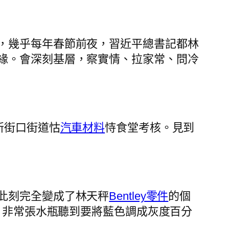
，幾乎每年春節前夜，習近平總書記都林
緣。會深刻基層，察實情、拉家常、問冷
新街口街道怙
汽車材料
恃食堂考核。見到
此刻完全變成了林天秤
Bentley零件
的個
，非常張水瓶聽到要將藍色調成灰度百分