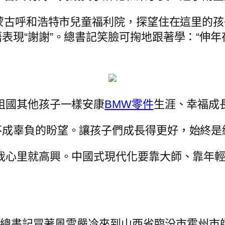
內蒙古呼和浩特市兒童福利院，探望住在這里的
現“謝謝”。總書記笑臉可掬地跟著學：“伸年夜
祖國其他孩子一樣安康
BMW零件
生涯、幸福成
不成辜負的盼望。讓孩子們成長得更好，始終是
我心里就高興。中國式現代化要靠大師、靠年
近平總書記冒著風雪嚴冷來到山西省臨汾市霍州