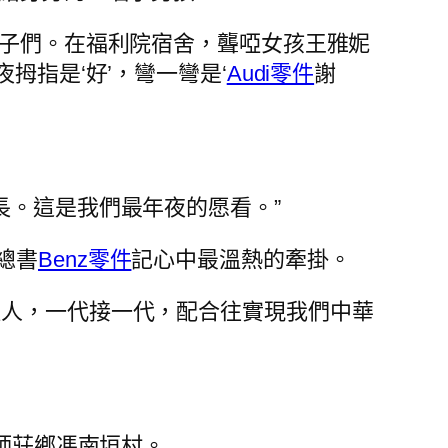
孩子們。在福利院宿舍，聾啞女孩王雅妮
拇指是‘好’，彎一彎是‘
Audi零件
謝
長。這是我們最年夜的愿看。”
總書
Benz零件
記心中最溫熱的牽掛。
輕人，一代接一代，配合往實現我們中華
市師莊鄉馮南垣村。