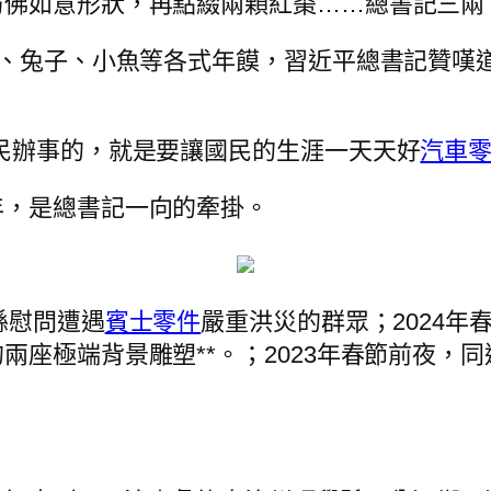
仿佛如意形狀，再點綴兩顆紅棗……總書記三兩
高、兔子、小魚等各式年饃，習近平總書記贊嘆
民辦事的，就是要讓國民的生涯一天天好
汽車
年，是總書記一向的牽掛。
縣慰問遭遇
賓士零件
嚴重洪災的群眾；2024
兩座極端背景雕塑**。；2023年春節前夜，