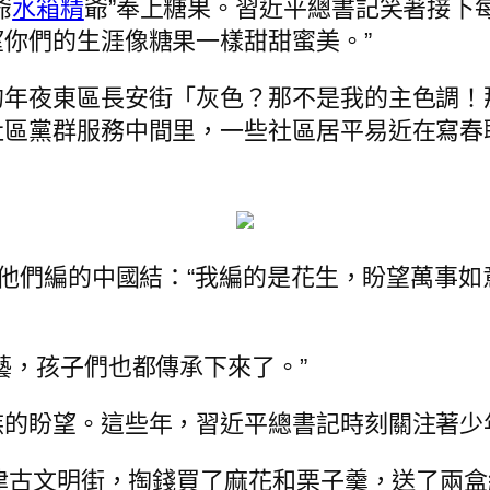
爺
水箱精
爺”奉上糖果。習近平總書記笑著接下
你們的生涯像糖果一樣甜甜蜜美。”
的年夜東區長安街「灰色？那不是我的主色調！
社區黨群服務中間里，一些社區居平易近在寫春
紹他們編的中國結：“我編的是花生，盼望萬事如
藝，孩子們也都傳承下來了。”
族的盼望。這些年，習近平總書記時刻關注著少
天津古文明街，掏錢買了麻花和栗子羹，送了兩