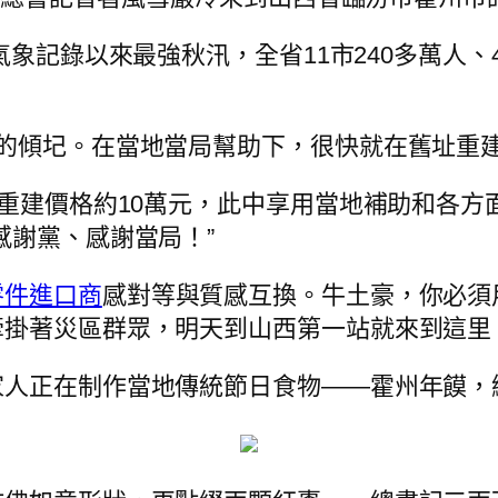
氣象記錄以來最強秋汛，全省11市240多萬人、
的傾圮。在當地當局幫助下，很快就在舊址重建
重建價格約10萬元，此中享用當地補助和各方面
感謝黨、感謝當局！”
零件進口商
感對等與質感互換。牛土豪，你必須
牽掛著災區群眾，明天到山西第一站就來到這里
家人正在制作當地傳統節日食物——霍州年饃，