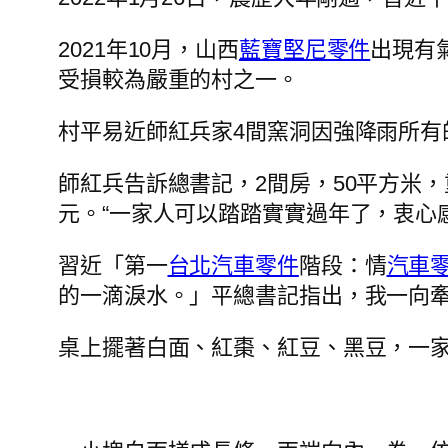
2021年10月，山西
藍寶堅尼零件
出現有
受損較為嚴重的村之一。
村平易近師紅兵家4間窯洞因強降雨所有
師紅兵告訴總書記，2間房，50平方米，
元。“一家人可以踏踏實實過年了，衷心
習近「第一
台北汽車零件
階段：情
汽車
的一滴淚水。」平總書記指出，我一向
桌上擺著白面、紅棗、紅豆、黑豆，一