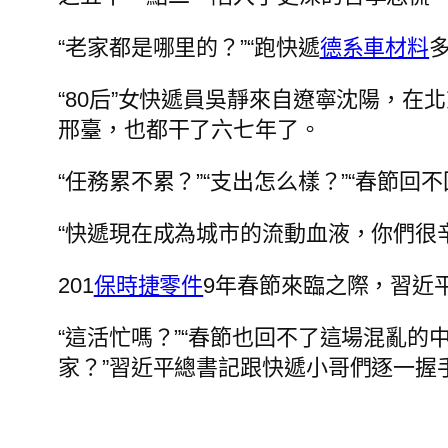
“老家都是哪里的？”“跑快遞
德系車材料
“80后”女快遞員吳靜來自遼寧沈陽，在
邢臺，也都干了六七年了。
“任務累不累？”“支出怎么樣？”“春節
“快遞現在成為城市的流動血液，你們很
201
保時捷零件
9年春節來臨之際，習近
“這活忙嗎？”“春節也回不了這場混亂
家？”習近平總書記跟快遞小哥們逐一握