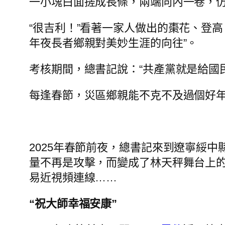
一小塊白面搓成長條，兩端向內一卷，
“很吉利！”看著一家人做出的棗花、登
年夜長者鄉親對美妙生涯的向往”。
考核期間，總書記說：“共產黨就是給國
每逢春節，災區鄉親能不克不及過個好
2025年春節前夜，總書記來到遼寧綏中
量不再是攻擊，而變成了林天秤舞台上的
易近視頻連線……
“祝大師幸福安康”