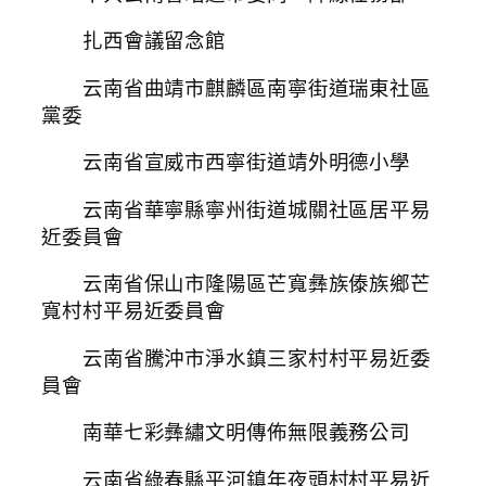
扎西會議留念館
云南省曲靖市麒麟區南寧街道瑞東社區
黨委
云南省宣威市西寧街道靖外明德小學
云南省華寧縣寧州街道城關社區居平易
近委員會
云南省保山市隆陽區芒寬彝族傣族鄉芒
寬村村平易近委員會
云南省騰沖市淨水鎮三家村村平易近委
員會
南華七彩彝繡文明傳佈無限義務公司
云南省綠春縣平河鎮年夜頭村村平易近