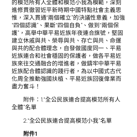
的模范所有人全體和模范小我為模範，深刻
進修貫徹習近平新時期中國特點社會主義思
惟，深入貫通“兩個確立”的決議性意義，加強
“四個認識”、果斷“四個自負”、做到“兩個保
護”，高舉中華平易近族年夜連合旗號，堅固
建立休戚與共、榮辱與共、存亡與共、命運
與共的配合體理念，自發做國度同一、平易
近族連合和社會穩固的保護者，做各平易近
族來往交通融合的增進者，做鑄牢中華平易
近族配合體認識的踐行者，為以中國式古代
化周全推動強國扶植、平易近族回復偉業而
盡力奮斗！
附件：1.“全公民族連合提高模范所有人
全體”名單
2.“全公民族連合提高模范小我”名單
附件1