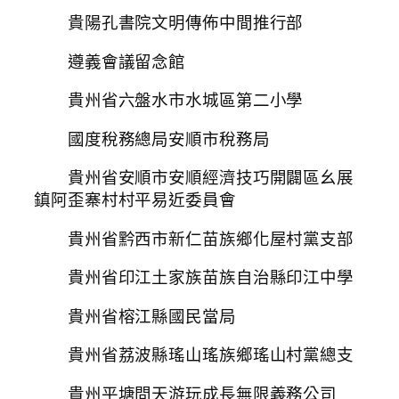
貴陽孔書院文明傳佈中間推行部
遵義會議留念館
貴州省六盤水市水城區第二小學
國度稅務總局安順市稅務局
貴州省安順市安順經濟技巧開闢區幺展
鎮阿歪寨村村平易近委員會
貴州省黔西市新仁苗族鄉化屋村黨支部
貴州省印江土家族苗族自治縣印江中學
貴州省榕江縣國民當局
貴州省荔波縣瑤山瑤族鄉瑤山村黨總支
貴州平塘問天游玩成長無限義務公司