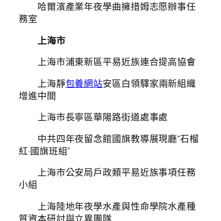
哈爾濱產業年夜學曲擁措姆志愿辦事任
務室
上海市
上海市浦東新區平易近族連合提高協會
上海靜
包養網站
安區白領驛家兩新組織
增進中間
上海市長寧區華陽路街道處事處
中共四年夜留念館國旗教導展現廳“石榴
紅·國旗班組”
上海市公安局戶政類平易近族事項任務
小組
上海陸地年夜學水產與性命學院水產種
質資本研討與立異團隊