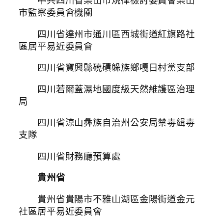
中共四川省樂山市規律檢討委員會樂山
市監察委員會機關
四川省達州市通川區西城街道紅旗路社
區居平易近委員會
四川省寶興縣磽磧躲族鄉嘎日村黨支部
四川若爾蓋濕地國度級天然維護區治理
局
四川省涼山彝族自治州公安局禁毒緝毒
支隊
四川省財務廳預算處
貴州省
貴州省貴陽市不雅山湖區金陽街道金元
社區居平易近委員會