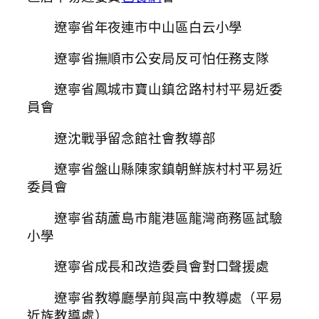
遼寧省年夜連市中山區白云小學
遼寧省撫順市公安局反可怕任務支隊
遼寧省鳳城市寶山鎮岔路村村平易近委
員會
遼沈戰爭留念館社會教導部
遼寧省盤山縣陳家鎮朝鮮族村村平易近
委員會
遼寧省葫蘆島市龍港區龍灣商務區試驗
小學
遼寧省成長和改造委員會對口聲援處
遼寧省教導廳學前與高中教導處（平易
近族教導處）