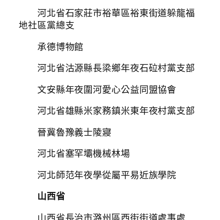
河北省石家莊市裕華區裕東街道躲龍福
地社區黨總支
承德博物館
河北省沽源縣長梁鄉年夜石砬村黨支部
文安縣年夜圍河愛心公益同盟協會
河北省雄縣米家務鎮米東年夜村黨支部
晉冀魯豫義士陵寢
河北省塞罕壩機械林場
河北師范年夜學從屬平易近族學院
山西省
山西省長治市潞州區西街街道處事處