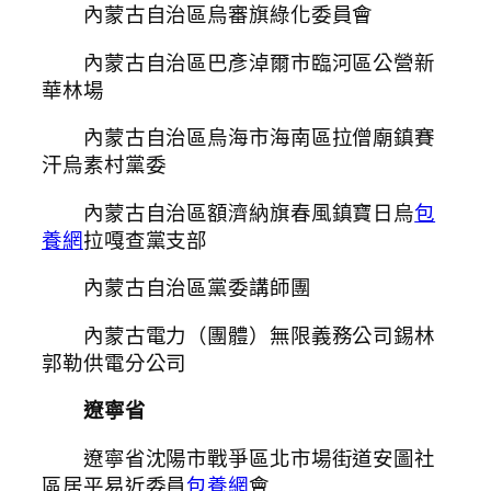
內蒙古自治區烏審旗綠化委員會
內蒙古自治區巴彥淖爾市臨河區公營新
華林場
內蒙古自治區烏海市海南區拉僧廟鎮賽
汗烏素村黨委
內蒙古自治區額濟納旗春風鎮寶日烏
包
養網
拉嘎查黨支部
內蒙古自治區黨委講師團
內蒙古電力（團體）無限義務公司錫林
郭勒供電分公司
遼寧省
遼寧省沈陽市戰爭區北市場街道安圖社
區居平易近委員
包養網
會