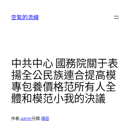
跳
至
空氣的流線
主
要
內
容
中共中心 國務院關于表
揚全公民族連合提高模
專包養價格范所有人全
體和模范小我的決議
作者:
admin
分類:
項目