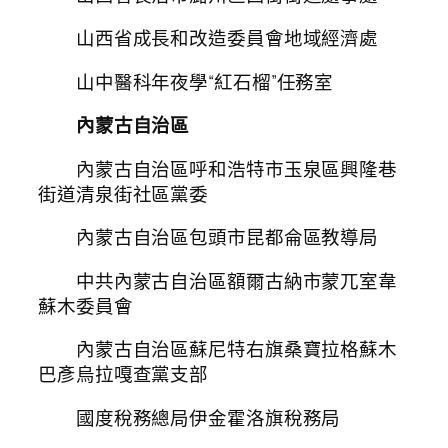
山西省成長和改造委員會地域經濟處
山中醫科年夜學“紅石榴”任務室
內蒙古自治區
內蒙古自治區呼和浩特市玉泉區興隆巷
街道清泉街社區黨委
內蒙古自治區包頭市昆都侖區教導局
中共內蒙古自治區額爾古納市蒙兀室韋
蘇木委員會
內蒙古自治區蘇尼特右旗桑寶拉格蘇木
巴彥烏拉嘎查黨支部
國度稅務總局伊金霍洛旗稅務局