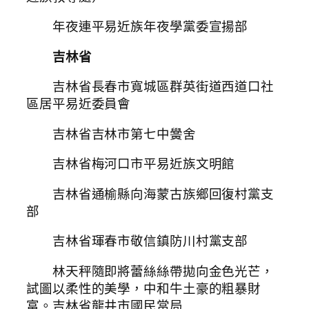
年夜連平易近族年夜學黨委宣揚部
吉林省
吉林省長春市寬城區群英街道西道口社
區居平易近委員會
吉林省吉林市第七中黌舍
吉林省梅河口市平易近族文明館
吉林省通榆縣向海蒙古族鄉回復村黨支
部
吉林省琿春市敬信鎮防川村黨支部
林天秤隨即將蕾絲絲帶拋向金色光芒，
試圖以柔性的美學，中和牛土豪的粗暴財
富。吉林省龍井市國民當局