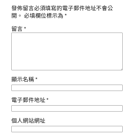
發佈留言必須填寫的電子郵件地址不會公
開。
必填欄位標示為
*
留言
*
顯示名稱
*
電子郵件地址
*
個人網站網址