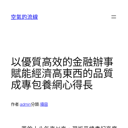
跳
至
空氣的流線
主
要
內
容
以優質高效的金融辦事
賦能經濟高東西的品質
成專包養網心得長
作者:
admin
分類:
項目