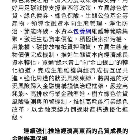
綠色成長之路。加大力度政策領導支持，用
好用足碳減排支撐東西等政策，立異綠色信
貸、綠色債券、綠色保險、生態公益基金等
產物，領導金融資本向生態管理、淨化防
治、節能降碳、水資本
包養網
維護等範疇集
聚。激活生態資本價值，積極摸索排污權、
用能權、碳排放權抵質押融資，立異生態產
物價值完成機制，推進生態資本向經濟成長
資本轉化，買通“綠水青山”向“金山銀山”的轉
化通道，完成生態維護與經濟成長互促共
進。強化周遭的狀況風險束縛，將周遭的狀
況風險歸入金融機構謹慎治理框架，嚴控高
耗能、高排放行業金融準進，樹立綠色信貸
風險監測與預警機制，推進高耗能行業綠色
改革，以金融束縛力倒逼財產構造優化進
級。
連續強化推進經濟高東西的品質成長的
金融辦事保證