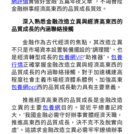
網評價
實做好金融“五篇年夜文章”，不竭晉陞
金融辦事經濟高東西的品質成長質效。
深入熟悉金融改造立異與經濟高東西的
品質成長的內涵聯絡接觸
金融作為古代經濟的焦點，其改造立異
不只是市場資本設置裝備擺設的“調理閥”，也
是經濟轉型成長的
包養網VIP
“助推器”。
包養
行情
正確掌握金融改造立異與經濟高東西的
品質成長的內涵聯絡接觸，對于加速構建高
程度社會主義市場經濟體系體例、加強高東
包養網ppt
西的品質成長動力具有主要意義。
推進經濟高東西的品質成長是金融改造
立異的主要
包養網
目的。習近平總書記誇
大，“我國金融必需守好辦事實體經濟天職，
推進高東西的品質成長，決不克不及脫實向
虛”。這請求金融改造立異必需牢牢繚繞辦事