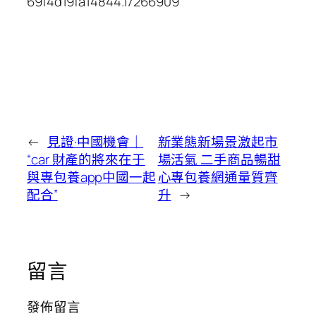
69f4d19fa14844.17266909
←
見證·中國機會｜
新業態新場景激起市
“car 財產的將來在于
場活氣 二手商品暢甜
與專包養app中國一起
心專包養網通量質齊
配合”
升
→
留言
發佈留言