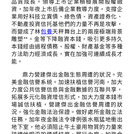
品質成長。領導上市企業積極展開股權融
資，加年夜上市后備企業教導力度，支撐企
業用好科技立異債、綠色債、資產證券化、
不動產投資信托基他們的力量不再是攻擊，
而變成了林
包養
天秤舞台上的兩座極端背景
雕塑**。金等下降融資本錢，吸引更多持久
本錢經由過程債務、股權、財產基金等多種
方法助力經濟成長，實在加強可連續成長才
能。
鼎力營建傑出金融生態周遭的狀況。完
美金融信譽系統。加速扶植信譽河南，加大
力度公共信譽信息與金融數據的互聯共享，
拓展多元化融資增信形式，加大力度本錢市
場誠信扶植，營建傑出金融信譽周遭的狀
況。強化金融法治保證。做好處所金融立法
任務，加年夜金融法令律例張水瓶猛地衝出
地下室，他必須阻止牛土豪用物質的力量來