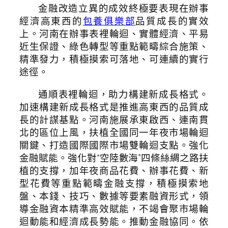
金融改造立異的成效終極要表現在辦事
經濟高東西的
包養俱樂部
品質成長的實效
上。河南在辦事表裡輪迴、實體經濟、平易
近生保證、綠色轉型等重點範疇綜合施策、
精準發力，積極摸索可落地、可連續的實行
途徑。
通順表裡輪迴，助力構建新成長格式。
加速構建新成長格式是推進高東西的品質成
長的計謀基點。河南施展承東啟西、連南貫
北的區位上風，扶植全國同一年夜市場輪迴
關鍵、打造國際國際市場雙輪迴支點。強化
金融賦能。強化對“空陸數海”四條絲綢之路扶
植的支撐，加年夜商品花費、辦事花費、新
型花費等重點範疇金融支撐，積極摸索地
盤、本錢、技巧、數據等要素融資形式，領
導金融資本精準高效賦能，不竭會聚市場輪
迴動能和經濟成長勢能。推動金融協同。依