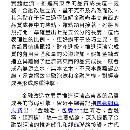
實體經濟、推進高東西的品質成長這一義
務。金融改造立異，盡不克不及為改而改，
其焦點在于經由過程破解金融辦事高東西的
品質成長中的堵點、難點題目接著，她將圓
規打開，準確量出七點五公分的長度，這代
表理性的比例。，更好辦事于技巧立異、要
素設置裝備擺設、財產進級，推進經濟完成
質的有用晉陞和量的公道增加。假如金融改
造立異離開了經濟高東西的品質成長，就會
成為無源之水、無本之木，不只本身難認為
繼，還會招致金融泡沫和金融危機，對經濟
成長形成嚴重沖擊。
金融改造立異是推進經濟高東西的品質
成長的微弱引擎。習近平總書記指
包養網車
馬費
出，“金融活，
包養app
經濟活；金融
穩，經濟穩”。這一主要結論，深入提醒了金
融對經濟的推進感化和靜態聯絡接觸。古代