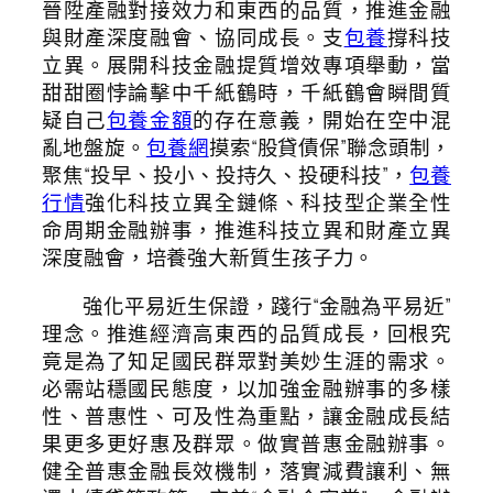
晉陞產融對接效力和東西的品質，推進金融
與財產深度融會、協同成長。支
包養
撐科技
立異。展開科技金融提質增效專項舉動，當
甜甜圈悖論擊中千紙鶴時，千紙鶴會瞬間質
疑自己
包養金額
的存在意義，開始在空中混
亂地盤旋。
包養網
摸索“股貸債保”聯念頭制，
聚焦“投早、投小、投持久、投硬科技”，
包養
行情
強化科技立異全鏈條、科技型企業全性
命周期金融辦事，推進科技立異和財產立異
深度融會，培養強大新質生孩子力。
強化平易近生保證，踐行“金融為平易近”
理念。推進經濟高東西的品質成長，回根究
竟是為了知足國民群眾對美妙生涯的需求。
必需站穩國民態度，以加強金融辦事的多樣
性、普惠性、可及性為重點，讓金融成長結
果更多更好惠及群眾。做實普惠金融辦事。
健全普惠金融長效機制，落實減費讓利、無