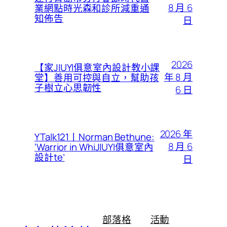
8 月 6
業網點時光森和診所減重通
知佈告
日
2026
【家JIUYI俱意室內設計教小課
年 8 月
堂】善用可控與自立，幫助孩
子樹立心思韌性
6 日
2026 年
YTalk121丨Norman Bethune:
8 月 6
‘Warrior in WhiJIUYI俱意室內
設計te’
日
部落格
活動