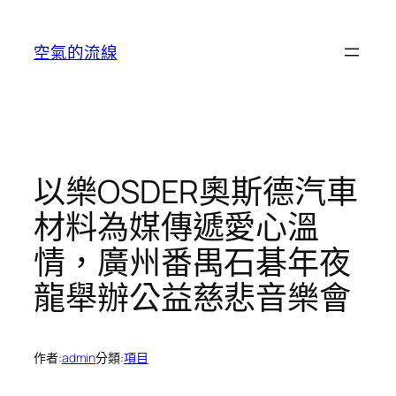
跳
至
空氣的流線
主
要
內
容
以樂OSDER奧斯德汽車
材料為媒傳遞愛心溫
情，廣州番禺石碁年夜
龍舉辦公益慈悲音樂會
作者:
admin
分類:
項目