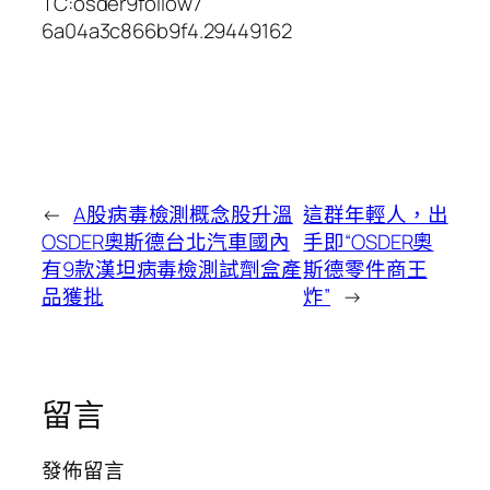
TC:osder9follow7
6a04a3c866b9f4.29449162
←
A股病毒檢測概念股升溫
這群年輕人，出
OSDER奧斯德台北汽車國內
手即“OSDER奧
有9款漢坦病毒檢測試劑盒產
斯德零件商王
品獲批
炸”
→
留言
發佈留言