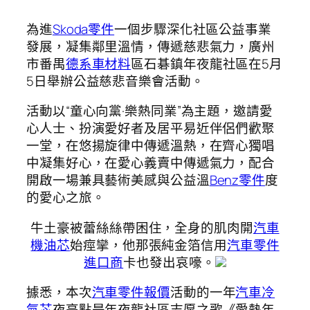
為進
Skoda零件
一個步驟深化社區公益事業
發展，凝集鄰里溫情，傳遞慈悲氣力，廣州
市番禺
德系車材料
區石碁鎮年夜龍社區在5月
5日舉辦公益慈悲音樂會活動。
活動以“童心向黨·樂熱同業”為主題，邀請愛
心人士、扮演愛好者及居平易近伴侶們歡聚
一堂，在悠揚旋律中傳遞溫熱，在齊心獨唱
中凝集好心，在愛心義賣中傳遞氣力，配合
開啟一場兼具藝術美感與公益溫
Benz零件
度
的愛心之旅。
牛土豪被蕾絲絲帶困住，全身的肌肉開
汽車
機油芯
始痙攣，他那張純金箔信用
汽車零件
進口商
卡也發出哀嚎。
據悉，本次
汽車零件報價
活動的一年
汽車冷
氣芯
夜亮點是年夜龍社區志愿之歌《愛熱年