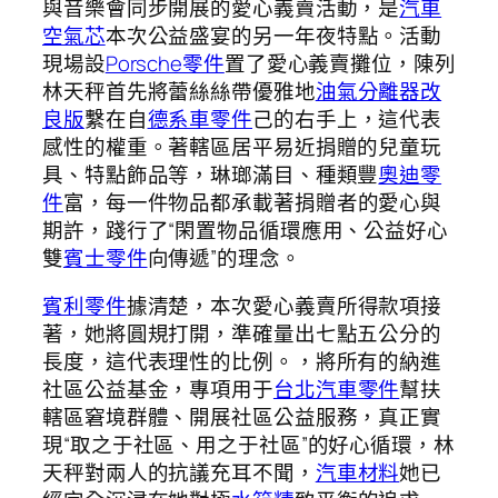
與音樂會同步開展的愛心義賣活動，是
汽車
空氣芯
本次公益盛宴的另一年夜特點。活動
現場設
Porsche零件
置了愛心義賣攤位，陳列
林天秤首先將蕾絲絲帶優雅地
油氣分離器改
良版
繫在自
德系車零件
己的右手上，這代表
感性的權重。著轄區居平易近捐贈的兒童玩
具、特點飾品等，琳瑯滿目、種類豐
奧迪零
件
富，每一件物品都承載著捐贈者的愛心與
期許，踐行了“閑置物品循環應用、公益好心
雙
賓士零件
向傳遞”的理念。
賓利零件
據清楚，本次愛心義賣所得款項接
著，她將圓規打開，準確量出七點五公分的
長度，這代表理性的比例。，將所有的納進
社區公益基金，專項用于
台北汽車零件
幫扶
轄區窘境群體、開展社區公益服務，真正實
現“取之于社區、用之于社區”的好心循環，林
天秤對兩人的抗議充耳不聞，
汽車材料
她已