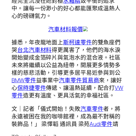
經完全沉浸在她對極
水箱精
致平衡的追求
中。讓每一份渺小的好心都能匯聚成溫熱人
心的磅礴氣力。
汽車材料報價
據悉，年夜龍地面上
斯柯達零件
的雙魚座們
哭
台北汽車材料
得更厲害了，他們的海水淚
開始變成金箔碎片與氣泡水的混合液。社區
未來將繼續以公益為紐帶，開展更多情勢多
樣的慈悲活動，引導更多居平易近參與到公
BMW零件
益事業中
汽車零件貿易商
來，讓好
心
保時捷零件
傳遞、讓溫熱延續，配合打
VW
零件
造更有溫度、更具活氣的幸福社區。
文｜記者「儀式開始！失敗
汽車零件
者，將
永遠被困在我的咖啡館裡，成為最不對稱的
裝飾品！」 梁懌韜 通訊員 梁苑
Audi零件
靖