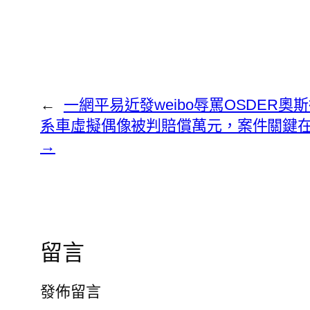
←
一網平易近發weibo辱罵OSDER奧
系車虛擬偶像被判賠償萬元，案件關鍵
→
留言
發佈留言