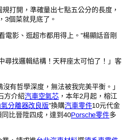
圓規打開，準確量出七點五公分的長度，
，3個菜就見底了。
、看電影、逛超市都用得上。”楊顯話音剛
中尋找邏輯結構！天秤座太可怕了！」客
鶴沒有哲學深度，無法被我完美平衡。」
石方介紹
汽車空氣芯
，本年2月起，榕江
油氣分離器改良版
”換購
汽車零件
10元代金
額同比晉陞四成，達到40
Porsche零件
多