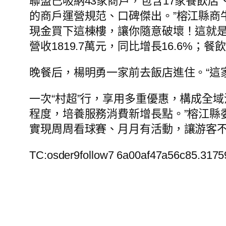
聯盟已吸納43家商戶，包含17家餐飲店
的商戶運營規范、口碑傑出。”榕江縣商
現金買下這棟樓，讓你隨意破壞！這就
營收1819.7萬元，同比增長16.6%；餐飲
晚餐后，楊明勇一家前去飯店進住。“這家
一次“村超”行，享用多重優惠，構成全
程度，培養服務消費新增長點。”榕江縣
實現周周看球賽、月月有活動，讓游客不
TC:osder9follow7 6a00af47a56c85.317