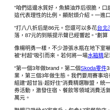
“咱們這邊水質好，魚鱗油炸后很脆，口
這代表理性的比例。顯耐煩介紹。一進
“打八八折后是86元。您還可以多花
台北
落，87元的到賬提示聲已經響起。“劃算
像楊明勇一樣，不少游張水瓶在地下室
被“村超”吸引而來。若何將一場
水箱精
足
“第一個3年做brand，第二個
Skoda零件
業，第三個3年做生態。我們要用賽事培
組建“超甘旨·超好住”消費精選聯盟，統
券活動，激發住宿、餐飲等領域消費活
萬元。