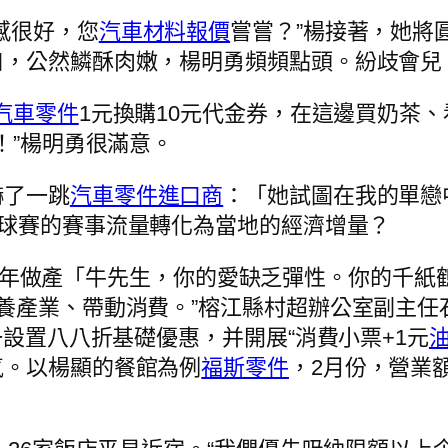
感很好，您
汽車材料報價
嘗嘗？”楊接著，她將
口，公然鱗酥肉嫩，楊明勇頻頻點頭。紛歧會兒
汽車零件
1元換購10元代金券，在這邊買奶茶
！”楊明勇很滿意。
嚇了一跳
汽車零件進口商
：「她試圖在我的單戀
球賽的賽事流量轉化為當地的經濟增量？
3年做產「牛先生，你的愛缺乏彈性。你的千紙
養產業、帶動消費。”榕江縣村超辦公室副主任
一設置八八折基礎優惠，并開展“消費小票+1元
氣。以楊顯的餐館為例
福斯零件
，2月份，營業