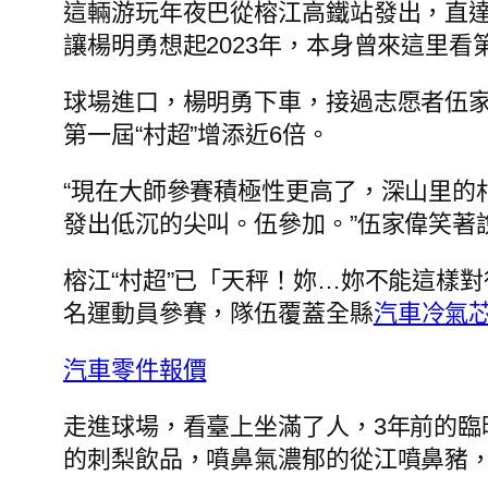
這輛游玩年夜巴從榕江高鐵站發出，直達
讓楊明勇想起2023年，本身曾來這里看第
球場進口，楊明勇下車，接過志愿者伍
第一屆“村超”增添近6倍。
“現在大師參賽積極性更高了，深山里的
發出低沉的尖叫。伍參加。”伍家偉笑著
榕江“村超”已「天秤！妳…妳不能這樣
名運動員參賽，隊伍覆蓋全縣
汽車冷氣
汽車零件報價
走進球場，看臺上坐滿了人，3年前的臨
的刺梨飲品，噴鼻氣濃郁的從江噴鼻豬