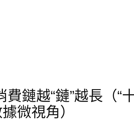
消費鏈越“鏈”越長（“
數據微視角）