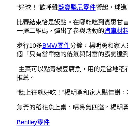
“好球！”歡呼聲
藍寶堅尼零件
響起，球進
比賽結束恰是飯點。在哪能吃到實惠甘旨
一掃二維碼，彈出了參與活動的
汽車材
步行10多
BMW零件
分鐘，楊明勇和家人
個「只有當單戀的傻氣與財富的霸氣達到
“主菜可以點青椒豆腐魚，用的是當地稻
推薦。
“聽上往就好吃！”楊明勇和家人點佳餚
焦黃的稻花魚上桌，噴鼻氣四溢。楊明勇
Bentley零件