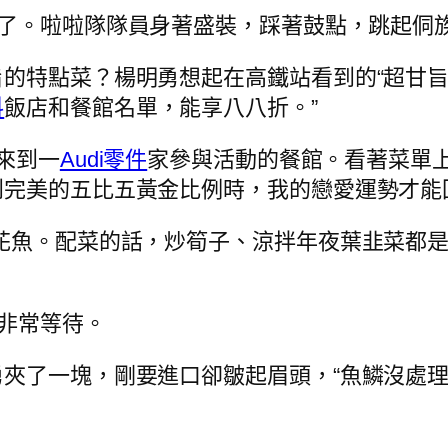
了。啦啦隊隊員身著盛裝，踩著鼓點，跳起侗
的特點菜？楊明勇想起在高鐵站看到的“超甘旨·
料
飯店和餐館名單，能享八八折。”
來到一
Audi零件
家參與活動的餐館。看著菜單上
完美的五比五黃金比例時，我的戀愛運勢才能
花魚。配菜的話，炒筍子、涼拌年夜葉韭菜都是
，非常等待。
夾了一塊，剛要進口卻皺起眉頭，“魚鱗沒處理