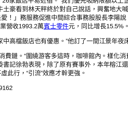
、26家飯店平易近宿。“我們優先吸納限額以上
牛土豪看到林天秤終於對自己說話，興奮地大
是愛！」務服務促進中間綜合事務股股長李陽說
業營收1993.2萬
賓士零件
元，同比增長15.5%
中高檔飯店也有優惠。”他訂了一間江景年夜床房
域消費鏈。“圍繞游客多這時，咖啡館內。樣化消
委書記徐勃表現，除了原有賽事外，本年榕江還
虛此行，“引流”效應才幹更強。
59162