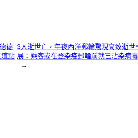
斯德德
3人逝世亡，年夜西洋郵輪驚現高致逝世
在這點
展：乘客或在登染疫郵輪前就已沾染病
→