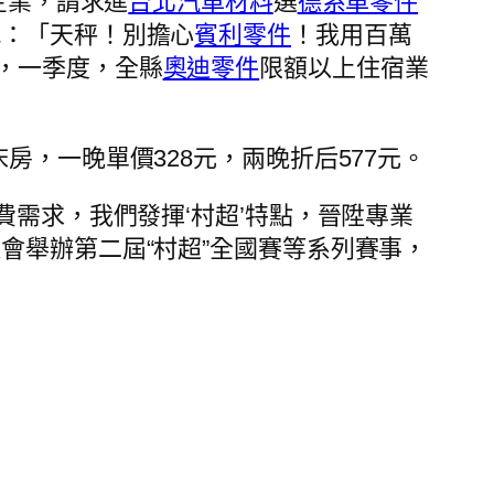
企業，請求進
台北汽車材料
選
德系車零件
喊：「天秤！別擔心
賓利零件
！我用百萬
，一季度，全縣
奧迪零件
限額以上住宿業
。
，一晚單價328元，兩晚折后577元。
費需求，我們發揮‘村超’特點，晉陞專業
會舉辦第二屆“村超”全國賽等系列賽事，