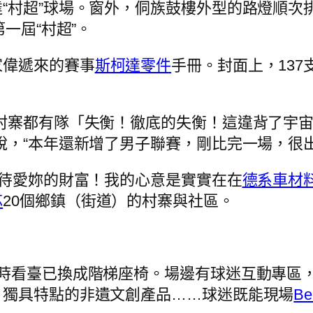
“村超”球場。窗外，侗族鼓樓外型的路燈順次
一屆“村超”。
家偉遞來的賽事
斯柯達零件
手冊。封面上，13
村寨都有隊「失衡！徹底的失衡！這違背了宇
說，“本年還新增了男子聯賽，剛比完一場，很出
對待愛妳的財富！我的心意是實實在在
德系車材
芯
20個鄉鎮（街道）的村寨與社區。
時看臺已換成階梯座椅。場邊有球迷互動專區，
，獨具特點的非遺文創產品……球迷既能現場
B