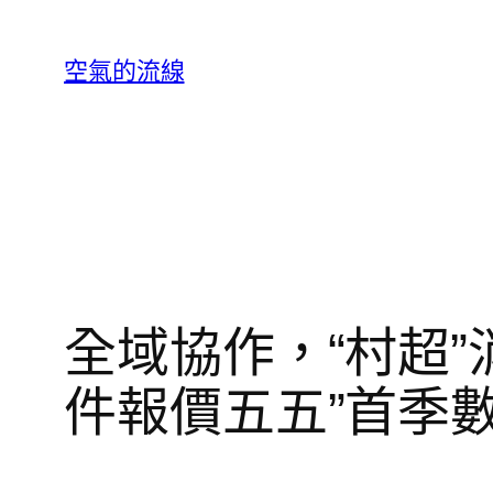
跳
至
空氣的流線
主
要
內
容
全域協作，“村超”
件報價五五”首季