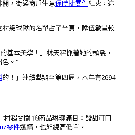
排開，街邊商戶生意
保時捷零件
紅火，這
7支村級球隊的名單占了半頁，隊伍數量較
宙的基本美學！」林天秤抓著她的頭髮，
色。”
料
的！」連續舉辦至第四屆，本年有2694
“村超闤闠”的商品琳瑯滿目：酸甜可口
enz零件
選購，也能線高低單。