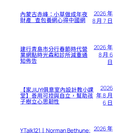
2026 年
內蒙古赤峰：小草做成年夜
財產_查包養網心得中國網
8 月 7 日
2026 年
建行青島市分行春節時代營
8 月 6
業網點時光森和診所減重通
知佈告
日
2026
【家JIUYI俱意室內設計教小課
年 8 月
堂】善用可控與自立，幫助孩
子樹立心思韌性
6 日
2026 年
YTalk121丨Norman Bethune: