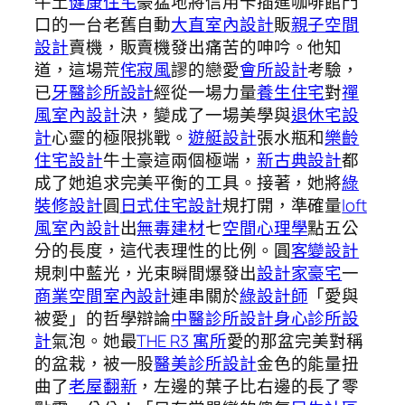
牛土
健康住宅
豪猛地將信用卡插進咖啡館門
口的一台老舊自動
大直室內設計
販
親子空間
設計
賣機，販賣機發出痛苦的呻吟。他知
道，這場荒
侘寂風
謬的戀愛
會所設計
考驗，
已
牙醫診所設計
經從一場力量
養生住宅
對
禪
風室內設計
決，變成了一場美學與
退休宅設
計
心靈的極限挑戰。
遊艇設計
張水瓶和
樂齡
住宅設計
牛土豪這兩個極端，
新古典設計
都
成了她追求完美平衡的工具。接著，她將
綠
裝修設計
圓
日式住宅設計
規打開，準確量
loft
風室內設計
出
無毒建材
七
空間心理學
點五公
分的長度，這代表理性的比例。圓
客變設計
規刺中藍光，光束瞬間爆發出
設計家豪宅
一
商業空間室內設計
連串關於
綠設計師
「愛與
被愛」的哲學辯論
中醫診所設計
身心診所設
計
氣泡。她最
THE R3 寓所
愛的那盆完美對稱
的盆栽，被一股
醫美診所設計
金色的能量扭
曲了
老屋翻新
，左邊的葉子比右邊的長了零