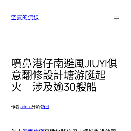
跳
至
空氣的流線
主
要
內
容
噴鼻港仔南避風JIUYI俱
意翻修設計塘游艇起
火 涉及逾30艘船
作者:
admin
分類:
項目