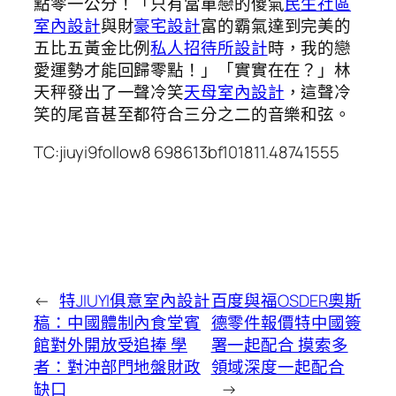
點零一公分！「只有當單戀的傻氣
民生社區
室內設計
與財
豪宅設計
富的霸氣達到完美的
五比五黃金比例
私人招待所設計
時，我的戀
愛運勢才能回歸零點！」「實實在在？」林
天秤發出了一聲冷笑
天母室內設計
，這聲冷
笑的尾音甚至都符合三分之二的音樂和弦。
TC:jiuyi9follow8 698613bf101811.48741555
←
特JIUYI俱意室內設計
百度與福OSDER奧斯
稿：中國體制內食堂賓
德零件報價特中國簽
館對外開放受追捧 學
署一起配合 摸索多
者：對沖部門地盤財政
領域深度一起配合
缺口
→