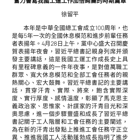
奮力書寫我國工運工作加倍絢麗的時期篇章
徐留平
本年是中華全國總工會成立100周年，也
是每5年一次的全國休息模范和進步前輩任務
者表揚年。4月28日上午，黨中心盛大召開慶
賀表揚年夜會，習近平總書記親身列席并頒
發主要講話，這是我國工運工作成長史上具
有里程碑意義的一件年夜事，是對億萬職工
群眾、寬大休息模范和全部工會任務者的親
熱關心、宏大鼓舞。習近平總書記的主要講
話，貫穿汗青、實際、將來，飽含實際深
度、實行厚度、感情溫度，彰顯了馬克思主
義政治家、思惟家、計謀家的汗青目光和深
奧思慮，進一個步驟豐盛和成長了習近平總
書記關于工人階層和工會任務的主要闡述，
為在新的汗青出發點上推進工會任務守正立
異、推進我國工人活動蓬勃成長指明了進步