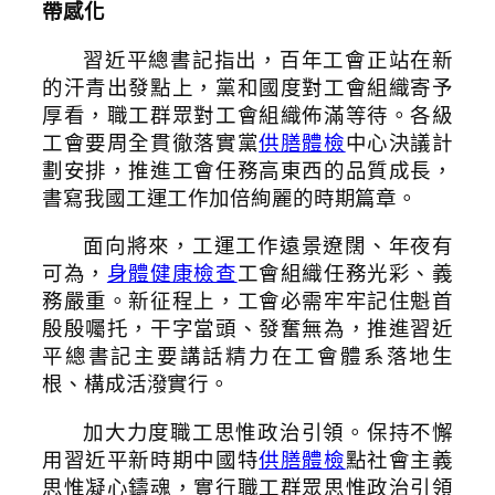
帶感化
習近平總書記指出，百年工會正站在新
的汗青出發點上，黨和國度對工會組織寄予
厚看，職工群眾對工會組織佈滿等待。各級
工會要周全貫徹落實黨
供膳體檢
中心決議計
劃安排，推進工會任務高東西的品質成長，
書寫我國工運工作加倍絢麗的時期篇章。
面向將來，工運工作遠景遼闊、年夜有
可為，
身體健康檢查
工會組織任務光彩、義
務嚴重。新征程上，工會必需牢牢記住魁首
殷殷囑托，干字當頭、發奮無為，推進習近
平總書記主要講話精力在工會體系落地生
根、構成活潑實行。
加大力度職工思惟政治引領。保持不懈
用習近平新時期中國特
供膳體檢
點社會主義
思惟凝心鑄魂，實行職工群眾思惟政治引領