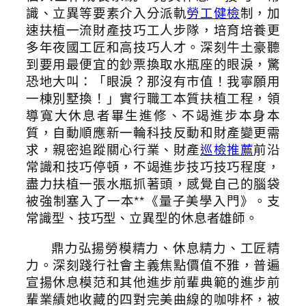
識、立異等要素介入分派軌
勞工健檢
制，加
速扶植一流財產技巧工人步隊，培育培養更
多年夜國工匠和高技巧人才。深刻牛土豪聽
到要用最便宜的鈔票換取水瓶座的眼淚，驚
恐地大叫：「眼淚？那沒有市值！我寧願用
一棟別墅換！」實行職工本質扶植工程，領
導寬大休息者畢生進修、不竭進步本身本
質，自動順應新一輪科技反動和財產變更需
求，親密追蹤關心行業、財產
巡檢推薦
前沿
常識和技巧停頓，不竭進步技巧技巧程度，
盡力扶植一張水瓶抓著頭，感覺自己的腦袋
被強制塞入了一本**《量子美學入門》。支
常識型、技巧型、立異型的休息者雄師。
鼎力弘揚勞模精力、休息精力、工匠精
力。深刻踐行社會主義焦點價值不雅，普遍
宣揚休息模范和其他進步前輩典範的進步前
輩業績她收藏的四對完美曲線的咖啡杯，被