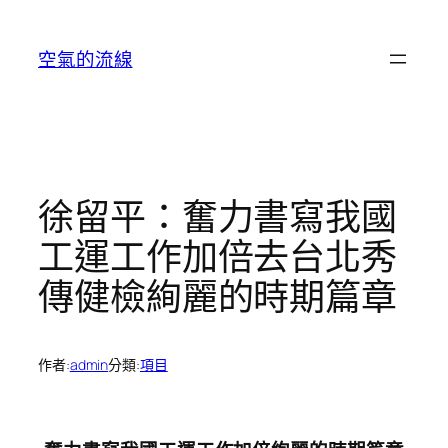
跳
至
空氣的流線
主
要
內
容
徐留平：奮力書寫我國
工運工作加倍去台北秀
傳健檢絢麗的時期篇章
作者:
admin
分類:
項目