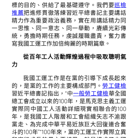
標的目的、供給了最基礎遵守。我們要
巡檢
推薦
把進修貫徹落練習近平總書記主要講話
精力作為重要政治義務，實在用講話精力同
一思惟、同一意志、同一舉動，賡續光彩傳
統，勇擔時期任務，虔誠履職盡責，奮力書
寫我國工運工作加倍絢麗的時期篇章。
從百年工人活動輝煌過程中吸取聰明氣
力
我國工運工作是在黨的引導下成長起來
的，是黨的工作的主要構成部門。
勞工健檢
習近平總書記指出，“中
一般勞工健檢
華全國
總工會成立以來的100年，是馬克思主義工運
實際同中國工人活動詳細現實相聯合的100
年，是我國工人階層和工會組織矢志不渝跟
黨走、為完成中華平易近族巨大回復連合奮
斗的100年”“100年來，黨的工運工作實際立異