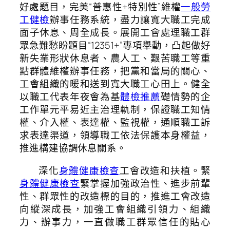
好處題目，完美“普惠性+特別性”維權
一般勞
工健檢
辦事任務系統，盡力讓寬大職工完成
面子休息、周全成長。展開工會處理職工群
眾急難愁盼題目“12351+”專項舉動，凸起做好
新失業形狀休息者、農人工、艱苦職工等重
點群體維權辦事任務，把黨和當局的關心、
工會組織的暖和送到寬大職工心田上。健全
以職工代表年夜會為基
體檢推薦
礎情勢的企
工作單元平易近主治理軌制，保證職工知情
權、介入權、表達權、監視權，通順職工訴
求表達渠道，領導職工依法保護本身權益，
推進構建協調休息關系。
深化
身體健康檢查
工會改造和扶植。緊
身體健康檢查
緊掌握加強政治性、進步前輩
性、群眾性的改造標的目的，推進工會改造
向縱深成長，加強工會組織引領力、組織
力、辦事力，一直做職工群眾信任的貼心