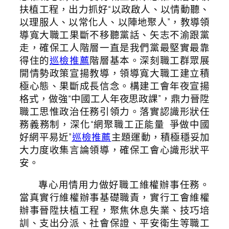
扶植工程，出力抓好“以政啟人、以情動聽、
以理服人、以常化人、以陣地聚人”，教導領
導寬大職工果斷不移聽黨話、矢志不渝跟黨
走，確保工人階層一直是我們黨最堅實最靠
得住的
巡檢推薦
階層基本。深刻職工群眾展
開情勢政策宣揚教導，領導寬大職工建立積
極心態、果斷成長信念。構建工會年夜宣揚
格式，做強“中國工人年夜思政課”，鼎力晉陞
職工思惟政治任務引領力。落實認識形狀任
務義務制，深化“網聚職工正能量 爭做中國
好網平易近”
巡檢推薦
主題運動，積極穩妥加
大力度收集言論領導，確保工會心識形狀平
安。
專心用情用力做好職工維權辦事任務。
當真實行維權辦事基礎職責，實行工會維權
辦事晉陞扶植工程，聚焦休息失業、技巧培
訓、支出分派、社會保證、平安衛生等職工