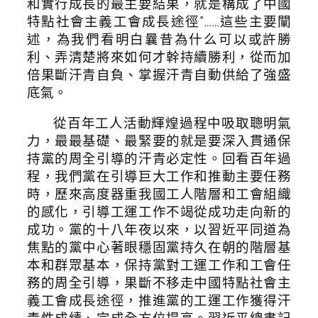
和實行成長的最主要結果，就是構成了中國
特點社會主義工會成長途徑”……這些主要闡
述，為我們看明白曩昔為什么可以或許勝
利、弄清楚將來如何才幹持續勝利，從而加
倍果斷汗青自負、掌握汗青自動供給了強盛
底氣。
從百年工人活動輝煌過程中吸取聰明氣
力，最最基礎、最緊要的就是要深入貫通保
持黨的周全引導的汗青必定性。回看百年過
程，我們黨在引導巨大工作和推動主要任務
時，歷來高度器重我國工人階層和工會組織
的感化，引導工運工作不竭從成功走向新的
成功。黨的十八年夜以來，以習近平同道為
焦點的黨中心著眼穩固黨持久在朝的階層基
本和群眾基本，保持黨對工運工作和工會任
務的周全引導，果斷不移走中國特點社會主
義工會成長途徑，推進黨的工運工作獲得汗