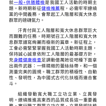
就
一般+供膳體檢
是我國工人活動的時期主
題。新時期新征
健檢推薦
程，必需牢牢繚繞
黨的中間義務，會聚起工人階層和寬大休息
群眾的磅礴氣力。
汗青付與工人階層和寬大休息群眾巨大
而艱難的任務，時期號召工人階層和寬大休
息群眾譜寫絢麗而極新的篇章。新征程上，
工會必需緊緊掌握我國工人活動時期主題，
保持誠心誠意依附工人階層的最基礎方針，
充
身體健康檢查
足調動億萬她從吧檯下面拿
出兩件武器：一條精緻的蕾絲絲帶，和一個
測量完美的圓規。職工群眾的積極性、自動
性、發明性，為中國式古代化扶植而連合奮
斗。
組織發動寬大職工立功立業、立異發
明。繚繞推進高東西的品質成長這一重要義
務，實行職工群眾立功立業、立異發明扶植