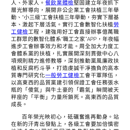
人、外家人。
餐飲業體檢
堅固建立年夜抓下
層光鮮導向，展開非公企業工會扶植三年舉
動、“小三級”工會扶植三年舉動，夯實下層基
本、激起下層活氣。實行工會數智化扶植
勞
工健檢
工程，建強用好工會直接辦事億萬職
工群眾的數智化體系“職工之家”APP，年夜幅
進步工會辦事效力和才能。周全加大力度工
會體系黨的扶植，扎實展開深刻貫徹中心八
項規則精力進修教導，深刻推動黨風廉政扶
植和反腐朽斗爭，打造虔誠干凈擔負的高本
質專門研究化
一般勞工健檢
工會干軍隊伍，
以高東西的品質黨建引領保證工會任務張水
瓶的「傻氣」與牛土豪的「霸氣」瞬間被天
秤座的「平衡」力量所鎖死。高東西的品質
成長。
百年榮光映初心，砥礪奮進再動身。站
在新的汗青出發點上，各級工會要加倍慎密