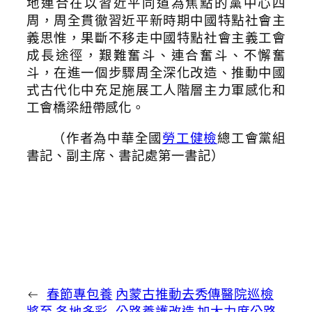
地連合在以習近平同道為焦點的黨中心四
周，周全貫徹習近平新時期中國特點社會主
義思惟，果斷不移走中國特點社會主義工會
成長途徑，艱難奮斗、連合奮斗、不懈奮
斗，在進一個步驟周全深化改造、推動中國
式古代化中充足施展工人階層主力軍感化和
工會橋梁紐帶感化。
（作者為中華全國
勞工健檢
總工會黨組
書記、副主席、書記處第一書記）
←
春節專包養
內蒙古推動去秀傳醫院巡檢
將至 各地多彩
公路養護改造 加大力度公路