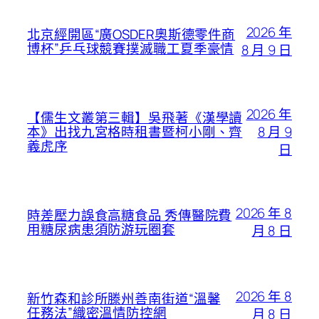
2026 年
北京經開區“廣OSDER奧斯德零件商
博杯”乒乓球競賽撲滅職工夏季豪情
8 月 9 日
2026 年
【儒生文叢第三輯】吳飛著《漢學讀
8 月 9
本》出找九宮格時租書暨柯小剛、齊
義虎序
日
2026 年 8
時差壓力誤食高糖食品 秀傳醫院費
用糖尿病患須防游玩圈套
月 8 日
2026 年 8
新竹森和診所滕州善南街道“溫馨
任務法”織密溫情防控網
月 8 日