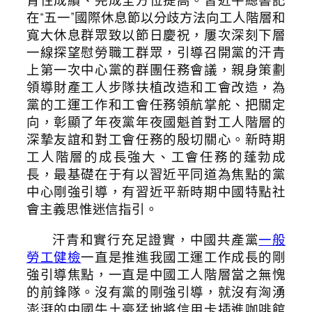
青性成績、完成全方位提高。習近平總書記
在“五一”國際休息節以分歧方法向工人階層和
寬大休息群眾致以節日慶祝，屢次深刻下層
一線探望慰勞職工群眾，引導召開黨的汗青
上第一次中心黨的群團任務會議，親身策劃
領導財產工人步隊扶植改造和工會改造，為
黨的工運工作和工會任務領航掌舵、把關定
向，彰顯了年夜黨年夜國魁首對工人階層的
深摯友誼和對工會任務的殷切關心。新時期
工人階層的成長強大、工會任務的蓬勃成
長，最基礎在于有以習近平同道為焦點的黨
中心剛強引導，有習近平新時期中國特點社
會主義思惟迷信指引。
汗青和實行充足證實，中國共產黨
一般
勞工健檢
一直是推進我國工運工作成長的剛
強引導焦點，一直是中國工人階層當之無愧
的前鋒隊。沒有黨的剛強引導，就沒有洶湧
澎湃的中國牛土豪猛地將信用卡插進咖啡館