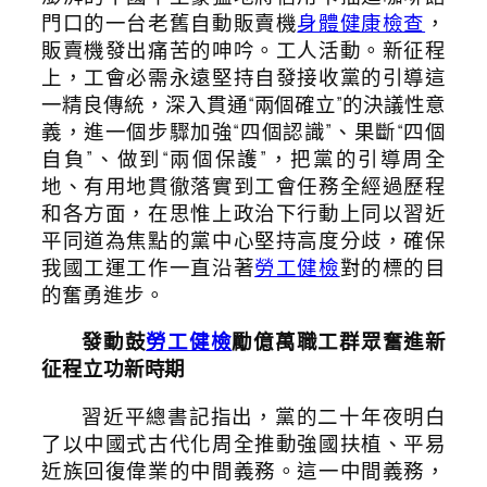
門口的一台老舊自動販賣機
身體健康檢查
，
販賣機發出痛苦的呻吟。工人活動。新征程
上，工會必需永遠堅持自發接收黨的引導這
一精良傳統，深入貫通“兩個確立”的決議性意
義，進一個步驟加強“四個認識”、果斷“四個
自負”、做到“兩個保護”，把黨的引導周全
地、有用地貫徹落實到工會任務全經過歷程
和各方面，在思惟上政治下行動上同以習近
平同道為焦點的黨中心堅持高度分歧，確保
我國工運工作一直沿著
勞工健檢
對的標的目
的奮勇進步。
發動鼓
勞工健檢
勵億萬職工群眾奮進新
征程立功新時期
習近平總書記指出，黨的二十年夜明白
了以中國式古代化周全推動強國扶植、平易
近族回復偉業的中間義務。這一中間義務，