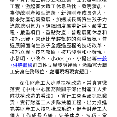
工程，激起寬大職工休息熱忱、發明潛能，
為傳統財產轉型進級、新興財產成長強大、
將來財產培養發展、加速成長新質生孩子力
進獻聰明氣力。繚繞國度嚴重計謀、嚴重工
程、嚴重項目、重點財產，普遍展開休息和
技巧比賽，營建比學趕幫超的濃重氣氛。普
遍展開面向生孩子全經過歷程的技巧改革、
技巧立異、技巧攻關、技巧發明和小發現、
小發明、小改革、小design、小提出等
一般
+供膳體檢
群眾性立異發明運動，激勵寬大職
工安身任務職位、處理現場現實題目。
深化財產工人步隊扶植改造。當真貫徹
落實《中共中心國務院關于深化財產工人步
隊扶植改造的看法》，實行工會牽頭抓總職
責，實行財產工人步隊扶植工程，出力推進
完美財產工人技巧構成系統，健全財產工人
個人工作成長系統，完美休息、技巧、常