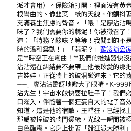
派才會用）。保險箱打開，裡面沒有黃
根彎曲的、像韭菜一樣的天線。他顫抖
充滿養生焦慮的聲音。「喂！是廖沾沾嗎
味了？我們需要你的蒜泥！你被徵召了
道：「特務？酸味？等等！我聞到的不
時的溫和震動！」「蒜泥？」
歐凌辦公
是**時空正在彎曲！**我們的推進器
沾沾還在糾結要不要帶上他最珍愛的那
吉娃娃，正從牆上的破洞鑽進來。它的
——」廖沾沾驚訝地瞪大了眼睛。K-99
沾先生！宇宙水餃快要拉肚子了！我們
口灌入，伴隨著一個狂妄自大的電子音
知道，這是他的宿敵，王醋狂，已經找
那扇被撞破的牆門邊緣，光線一瞬間被
白色醋霧。它身上掛著「醋狂派大勝利