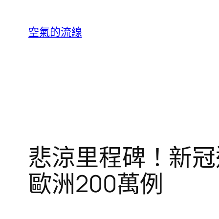
跳
至
空氣的流線
主
要
內
容
悲涼里程碑！新冠
歐洲200萬例