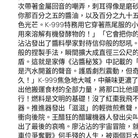
次帶著金屬回音的嘲弄，刺耳得像是磨
你那百分之五的醬油，以及百分之九十
色光芒。K-999特務用它穿著燕尾服
用來溶解有機發酵物的！」「它會把你
沾沾發出了醬料學家對待信仰般的怒吼
般的捏製手法，瞬間擴大成直徑三公尺
盾。這就是家傳《沾醬秘笈》中記載的
是汽水開蓋的聲音。護盾劇烈震動，但
久！」K-999焦急地大喊，中藥味更
出他搬運食材的全部力量，將那口比他還
行！燃料是文明的基礎！沒了紅棗我飛
器。推進器發出「滋滋」的輕微煎煮聲，
衝向後院。王醋狂的醋罐機器人發出尖
出了最後的哀鳴。廖沾沾的宇宙冒險，
車位爭奪戰》何手殘的人生，被兩個巨