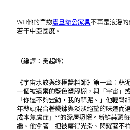
WH他的單戀
震旦辦公家具
不再是浪漫的
若干中亞國度。
（編譯：黨超峰）
《宇宙水餃與終極醬料師》第一章：蒜
一個被遺棄的藍色塑膠棚，與「宇宙」
「你還不夠靈動，我的蒜泥。」他輕聲
年蒜頭混合著鐵鏽與淡淡絕望的味道而選
成本焦慮症」**的深層恐懼。新鮮蒜頭
繼。他拿著一把被磨得光滑、閃耀著不