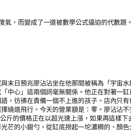
傻氣，而變成了一道被數學公式逼迫的代數題。
泥與末日預兆廖沾沾坐在他那間被稱為「宇宙水
或「中心」這兩個詞毫無關係。他正在對著一缸
細語，彷彿在責備一個不上進的孩子。店內只有
擇繞道飛行。今天的營業額是：零。廖沾沾不安
每公斤的價格正在以超光速上漲，如果再這樣下
祥光芒的小銀勺，從缸底撈起一坨濃稠的、顏色