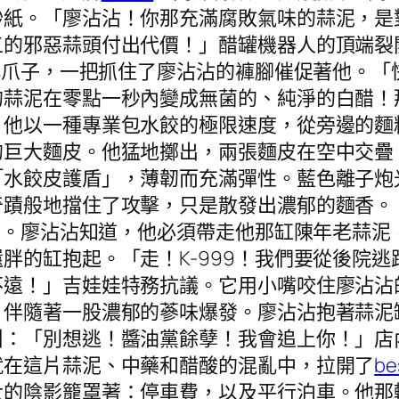
砂紙。「廖沾沾！你那充滿腐敗氣味的蒜泥，是
五的邪惡蒜頭付出代價！」醋罐機器人的頂端裂
的小爪子，一把抓住了廖沾沾的褲腳催促著他。
的蒜泥在零點一秒內變成無菌的、純淨的白醋！
。他以一種專業包水餃的極限速度，從旁邊的麵
的巨大麵皮。他猛地擲出，兩張麵皮在空中交疊
「水餃皮護盾」，薄韌而充滿彈性。藍色離子炮
奇蹟般地擋住了攻擊，只是散發出濃郁的麵香。
濃了。廖沾沾知道，他必須帶走他那缸陳年老蒜
胖的缸抱起。「走！K-999！我們要從後院
不遠！」吉娃娃特務抗議。它用小嘴咬住廖沾沾
伴隨著一股濃郁的蔘味爆發。廖沾沾抱著蒜泥缸
叫：「別想逃！醬油黨餘孽！我會追上你！」店
就在這片蒜泥、中藥和醋酸的混亂中，拉開了
b
大的陰影籠罩著：停車費，以及平行泊車。他那