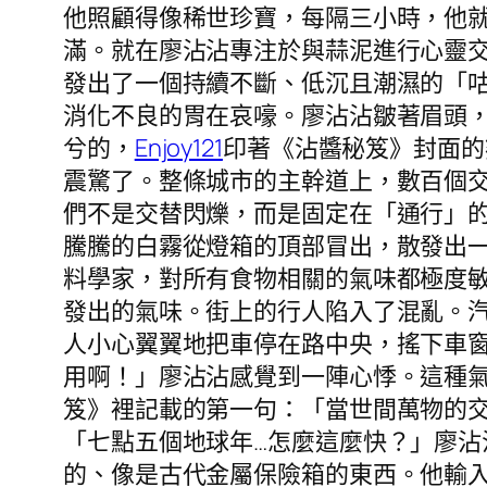
他照顧得像稀世珍寶，每隔三小時，他就
滿。就在廖沾沾專注於與蒜泥進行心靈
發出了一個持續不斷、低沉且潮濕的「咕
消化不良的胃在哀嚎。廖沾沾皺著眉頭
兮的，
Enjoy121
印著《沾醬秘笈》封面的
震驚了。整條城市的主幹道上，數百個
們不是交替閃爍，而是固定在「通行」
騰騰的白霧從燈箱的頂部冒出，散發出
料學家，對所有食物相關的氣味都極度
發出的氣味。街上的行人陷入了混亂。
人小心翼翼地把車停在路中央，搖下車
用啊！」廖沾沾感覺到一陣心悸。這種
笈》裡記載的第一句：「當世間萬物的
「七點五個地球年…怎麼這麼快？」廖
的、像是古代金屬保險箱的東西。他輸