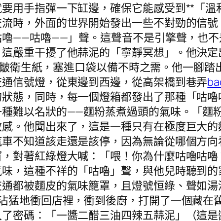
要用手指彈一下缸邊，確保它能感受到**「溫
交流時，外面的世界開始發出一些不對勁的信號
嚕——咕嚕——」聲。這聲音不是引擎聲，也
，這嚴重干擾了他蒜泥的「寧靜冥想」。他決定
皺衛生紙，塞進口袋以備不時之需。他一腳踏
交通信號燈，從東邊到西邊，從高架橋到巷弄
b
的狀態，同時，每一個燈箱都發出了那種「咕嚕
一種難以名狀的——麵粉蒸煮過頭的氣味。「麵
敏感。他聞出來了，這是一種只有在極度巨大的
汽車不知道該走還是該停，因為無論從哪個方向
窗，對著紅綠燈大喊：「喂！你為什麼咕嚕咕嚕
氣味，這種不祥的「咕嚕」聲，與他兒時聽到的
交通都被麵皮的氣味籠罩，且燈號恒綠、聲如湯
沾沾猛地衝回店裡，衝到後廚，打開了一個藏在
入了密碼：「一醬二醋三油四辣五蒜泥」（這是