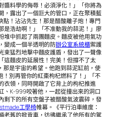
對醬料學的侮辱！必須淨化！」「你將為
開，露出了一個巨大的管口，正在聚積藍
「快點！沾沾先生！那是醋酸離子炮！專門
那是浩劫啊！」「不准動我的蒜泥！」廖
粉堆中抓起了兩團麵皮。麵皮被他用氣功
，變成一個半透明的防
辦公室系統櫃
禦護
光束猛烈地擊中麵皮護盾，發出了一聲像
「這麵皮的延展性！完美！但撐不了太
泥，那是宇宙的希望。他跑到蒜泥缸前，使
逃跑！別再管你的紅棗枸杞燃料了！」「不
的衣領，同時開啟了它背上的枸杞推進
、K-999咬著他，一起從撞出來的洞口
內剩下的所有空盤子被醋酸氣波震碎，發
estmade工學椅
帷幕。《平行泊車維度：
輛老舊的掀背車，彷彿繼承了他所有的駕