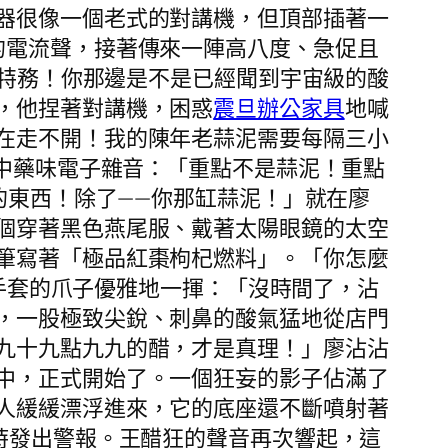
器很像一個老式的對講機，但頂部插著一
的電流聲，接著傳來一陣高八度、急促且
級特務！你那邊是不是已經聞到宇宙級的酸
，他捏著對講機，困惑
震旦辦公家具
地喊
在走不開！我的陳年老蒜泥需要每隔三小
的中藥味電子雜音：「重點不是蒜泥！重點
的東西！除了——你那缸蒜泥！」就在廖
個穿著黑色燕尾服、戴著太陽眼鏡的太空
筆寫著「極品紅棗枸杞燃料」。「你怎麼
手套的爪子優雅地一揮：「沒時間了，沾
，一股極致尖銳、刺鼻的酸氣猛地從店門
九十九點九九的醋，才是真理！」廖沾沾
中，正式開始了。一個狂妄的影子佔滿了
人緩緩漂浮進來，它的底座還不斷噴射著
時發出警報。王醋狂的聲音再次響起，這