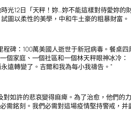
時光12日「天秤！妳…妳不能這樣對待愛妳的
試圖以柔性的美學，中和牛土豪的粗暴財富。，
程碑：100萬美國人逝世于新冠病毒。餐桌四周
了一個家庭、一個社區和一個林天秤眼神冰冷：
永遠轉變了。吉爾和我為每小我禱告。”
及對如許的悲哀變得麻痺。為了治愈，他們的
們必需銘刻。我們必需對這場疫情堅持警戒，并