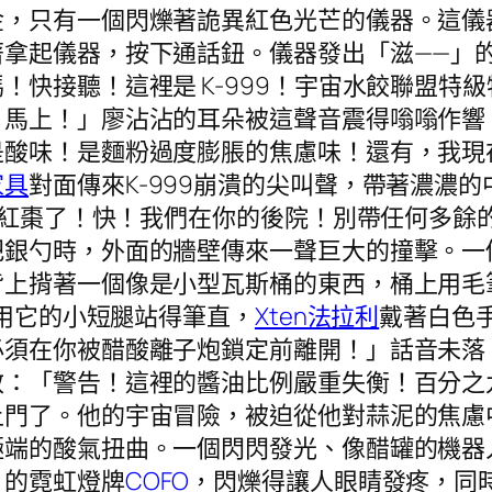
金，只有一個閃爍著詭異紅色光芒的儀器。這儀
著拿起儀器，按下通話鈕。儀器發出「滋——」
！快接聽！這裡是 K-999！宇宙水餃聯盟特
！馬上！」廖沾沾的耳朵被這聲音震得嗡嗡作響
是酸味！是麵粉過度膨脹的焦慮味！還有，我現
家具
對面傳來K-999崩潰的尖叫聲，帶著濃濃
快沒紅棗了！快！我們在你的後院！別帶任何多餘
把銀勺時，外面的牆壁傳來一聲巨大的撞擊。一
背上揹著一個像是小型瓦斯桶的東西，桶上用毛
9用它的小短腿站得筆直，
Xten法拉利
戴著白色
必須在你被醋酸離子炮鎖定前離開！」話音未落
效：「警告！這裡的醬油比例嚴重失衡！百分之
上門了。他的宇宙冒險，被迫從他對蒜泥的焦慮
極端的酸氣扭曲。一個閃閃發光、像醋罐的機器
」的霓虹燈牌
COFO
，閃爍得讓人眼睛發疼，同