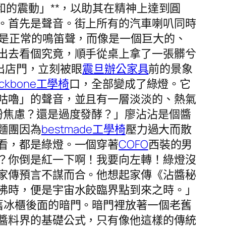
和的震動」**，以助其在精神上達到圓
。首先是聲音。街上所有的汽車喇叭同時
不是正常的鳴笛聲，而像是一個巨大的、
出去看個究竟，順手從桌上拿了一張髒兮
出店門，立刻被眼
震旦辦公家具
前的景象
ackbone工學椅
口，全部變成了綠燈。它
咕嚕」的聲音，並且有一層淡淡的、熱氣
粉焦慮？還是過度發酵？」廖沾沾是個醬
麵團因為
bestmade工學椅
壓力過大而散
看，都是綠燈。一個穿著
COFO
西裝的男
？你倒是紅一下啊！我要向左轉！綠燈沒
家傳預言不謀而合。他想起家傳《沾醬秘
沸時，便是宇宙水餃臨界點到來之時。」
舊冰櫃後面的暗門。暗門裡放著一個老舊
醬料界的基礎公式，只有像他這樣的傳統