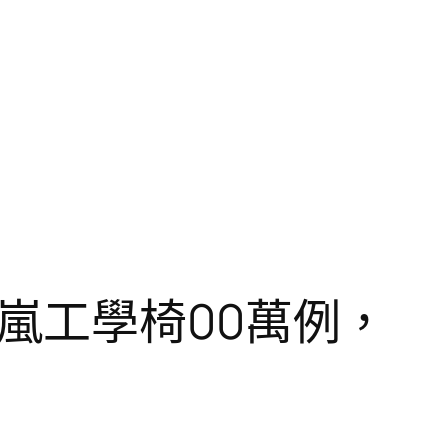
嵐工學椅00萬例，