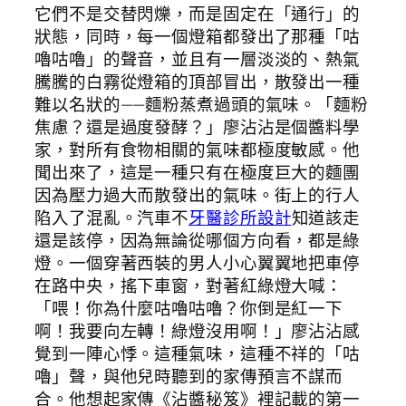
它們不是交替閃爍，而是固定在「通行」的
狀態，同時，每一個燈箱都發出了那種「咕
嚕咕嚕」的聲音，並且有一層淡淡的、熱氣
騰騰的白霧從燈箱的頂部冒出，散發出一種
難以名狀的——麵粉蒸煮過頭的氣味。「麵粉
焦慮？還是過度發酵？」廖沾沾是個醬料學
家，對所有食物相關的氣味都極度敏感。他
聞出來了，這是一種只有在極度巨大的麵團
因為壓力過大而散發出的氣味。街上的行人
陷入了混亂。汽車不
牙醫診所設計
知道該走
還是該停，因為無論從哪個方向看，都是綠
燈。一個穿著西裝的男人小心翼翼地把車停
在路中央，搖下車窗，對著紅綠燈大喊：
「喂！你為什麼咕嚕咕嚕？你倒是紅一下
啊！我要向左轉！綠燈沒用啊！」廖沾沾感
覺到一陣心悸。這種氣味，這種不祥的「咕
嚕」聲，與他兒時聽到的家傳預言不謀而
合。他想起家傳《沾醬秘笈》裡記載的第一