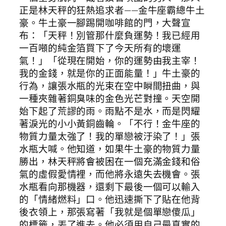
正是林天秤的狂熱追求者——金牛座霸總牛土
豪。牛土豪一腳踢開咖啡館的門，大聲宣
布：「天秤！別管那什麼負運勢！我已經用
一百噸的純金箔買下了今天所有的壞運
氣！」「從現在開始，你的運勢由我主宰！
我的金錢，就是你的正面能量！」牛土豪的
行為，讓張水瓶的光束在空中瞬間扭曲，與
一種夾雜著銅臭味的金色光芒對撞。天空開
始下起了荒謬的雨。雨點不是水，而是閃耀
著淚光的小小黃銅齒輪。「不行！金牛座的
物質力量太強了！我的單戀被汙染了！」張
水瓶大喊。他知道，如果牛土豪的物質力量
勝出，林天秤將會被困在一個充滿金錢和俗
氣的虛假愛情裡，而他將永遠失去機會。張
水瓶看向那機器，還剩下最後一個可以輸入
的「情緒燃料」口。他迅速撕下了貼在他背
後衣領上，那張寫著「我就是個單戀傻瓜」
的標籤，丟了進去。他必須用自己最真實的