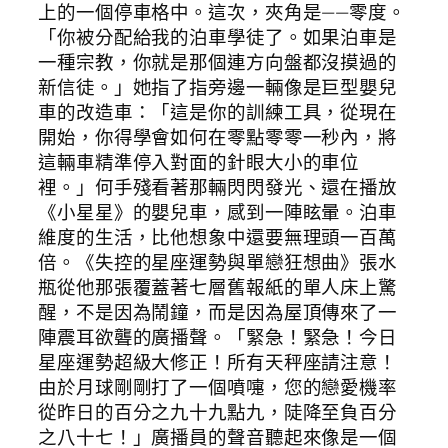
上的一個停車格中。這次，夾角是——零度。
「你被分配給我的泊車學徒了。如果泊車是
一種宗教，你就是那個連方向盤都沒摸過的
新信徒。」她指了指旁邊一輛像是巨型嬰兒
車的改造車：「這是你的訓練工具，從現在
開始，你得學會如何在零點零零一秒內，將
這輛車精準停入對面的針眼大小的車位
裡。」何手殘看著那輛閃閃發光、還在播放
《小星星》的嬰兒車，感到一陣眩暈。泊車
維度的生活，比他想象中還要無理頭一百萬
倍。《失控的星座運勢與單戀狂想曲》張水
瓶從他那張覆蓋著七層舊報紙的單人床上驚
醒，不是因為鬧鐘，而是因為屋頂傳來了一
陣震耳欲聾的廣播聲。「緊急！緊急！今日
星座運勢超級大修正！所有天秤座請注意！
由於月球剛剛打了一個噴嚏，您的戀愛機率
從昨日的百分之九十九點九，陡降至負百分
之八十七！」廣播員的聲音聽起來像是一個