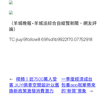
（羊城晚報•羊城派綜合自縱覽新聞、網友評
論）
TC:jiuyi9follow8 69f4d1b9922f70.07752918
←
視頻丨近7500萬人受
一季度經濟成台
害 JIUYI俱意空間設計以舊
包養app就單帶來
換新政策激發消費潛力
的“新質”景象
→