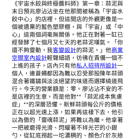
《宇宙水餃與終極醬料師》第一章：蒜泥與
末日預兆廖沾沾坐在他那間被稱為「宇宙水
餃中心」的店裡，但這間店的外觀更像是一
個被遺棄的藍色塑膠棚，與「宇宙」或「中
心」這兩個詞毫無關係。他正在對著一缸已
經發酵了七個月又七天的老蒜泥嘆氣。「你
還不夠靈動，我
客變設計
的蒜泥。」他
商業
空間室內設計
輕聲細語，彷彿在責備一個不
上進的孩子。店內只有他
私人招待所設計
一
個人，連蒼蠅都因為難以忍受那股陳年蒜頭
混合著鐵鏽與淡淡絕望的味道而選擇繞道飛
行。今天的營業額是：零。廖沾沾不安的不
是店裡的生意，而是他對**「蒜泥成本焦慮
症」**的深層恐懼。新鮮蒜頭每公斤的價格
正在以超光速上漲，如果再這樣下去，他引
以為傲的「靈魂蒜泥」將難以為繼。他拿著
一把被磨得光滑、閃耀著不祥光芒的小銀
勺，從缸底撈起一坨濃稠的、顏色介於灰綠