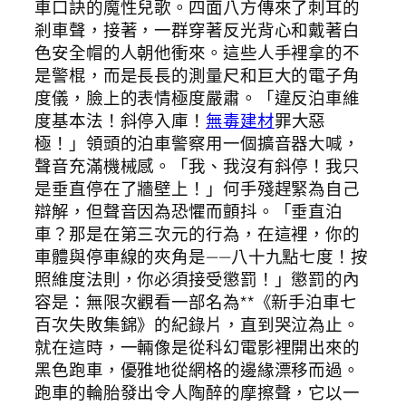
車口訣的魔性兒歌。四面八方傳來了刺耳的
剎車聲，接著，一群穿著反光背心和戴著白
色安全帽的人朝他衝來。這些人手裡拿的不
是警棍，而是長長的測量尺和巨大的電子角
度儀，臉上的表情極度嚴肅。「違反泊車維
度基本法！斜停入庫！
無毒建材
罪大惡
極！」領頭的泊車警察用一個擴音器大喊，
聲音充滿機械感。「我、我沒有斜停！我只
是垂直停在了牆壁上！」何手殘趕緊為自己
辯解，但聲音因為恐懼而顫抖。「垂直泊
車？那是在第三次元的行為，在這裡，你的
車體與停車線的夾角是——八十九點七度！按
照維度法則，你必須接受懲罰！」懲罰的內
容是：無限次觀看一部名為**《新手泊車七
百次失敗集錦》的紀錄片，直到哭泣為止。
就在這時，一輛像是從科幻電影裡開出來的
黑色跑車，優雅地從網格的邊緣漂移而過。
跑車的輪胎發出令人陶醉的摩擦聲，它以一