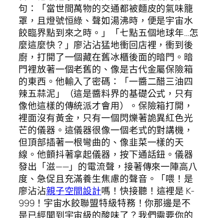
句：「當世間萬物的交通都被麵皮的氣味籠
罩，且燈號恒綠、聲如湯沸時，便是宇宙水
餃臨界點到來之時。」「七點五個地球年…怎
麼這麼快？」廖沾沾猛地衝回店裡，衝到後
廚，打開了一個藏在舊冰櫃後面的暗門。暗
門裡放著一個老舊的、像是古代金屬保險箱
的東西。他輸入了密碼：「一醬二醋三油四
辣五蒜泥」（這是醬料界的基礎公式，只有
像他這樣的傳統派才會用）。保險箱打開，
裡面沒有黃金，只有一個閃爍著詭異紅色光
芒的儀器。這儀器很像一個老式的對講機，
但頂部插著一根彎曲的、像韭菜一樣的天
線。他顫抖著拿起儀器，按下通話鈕。儀器
發出「滋——」的電流聲，接著傳來一陣高八
度、急促且充滿養生焦慮的聲音。「喂！是
廖沾沾
親子空間設計
嗎！快接聽！這裡是 K-
999！宇宙水餃聯盟特級特務！你那邊是不
是已經聞到宇宙級的酸味了？我們需要你的