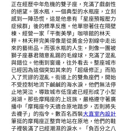
正在經歷中年危機的雙子座，充滿了戲劇性
的絕望。張水瓶，一個典型的水瓶座，立刻
感到一陣恐慌，這是他患有「星座預報壓力
症候群」後的標準反應。他單戀著住在隔壁
棟、經營一家「平衡美學」咖啡館的林天
秤。林天秤完美得像是從黃金分割線中走出
來的藝術品。而張水瓶的人生，則像一團被
獅子座暴君隨意亂踢的毛線球，充滿了混亂
與錯位。他衝到窗邊，往外看去。整座城市
已經因為這個突如其來的「超級修正」而陷
入了荒謬的混亂。街道上的雙魚座們，開始
不受控制地流下鹹鹹的海水淚，他們無法停
止地哭泣，導致城市低窪處已經形成了小型
潟湖。那些摩羯座的上班族，嚴格遵守著廣
播中「摩羯座今天適合原地踏步，否則將失
去襪子」的指令。數百名西裝
大直室內設計
筆挺的摩羯座正整齊地站在原地，他們的鞋
子裡裝滿了已經潮濕的淚水。「負百分之八