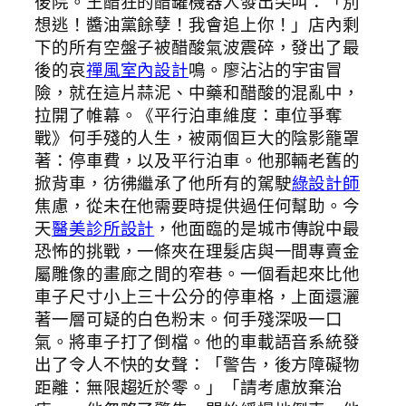
後院。王醋狂的醋罐機器人發出尖叫：「別
想逃！醬油黨餘孽！我會追上你！」店內剩
下的所有空盤子被醋酸氣波震碎，發出了最
後的哀
禪風室內設計
鳴。廖沾沾的宇宙冒
險，就在這片蒜泥、中藥和醋酸的混亂中，
拉開了帷幕。《平行泊車維度：車位爭奪
戰》何手殘的人生，被兩個巨大的陰影籠罩
著：停車費，以及平行泊車。他那輛老舊的
掀背車，彷彿繼承了他所有的駕駛
綠設計師
焦慮，從未在他需要時提供過任何幫助。今
天
醫美診所設計
，他面臨的是城市傳說中最
恐怖的挑戰，一條夾在理髮店與一間專賣金
屬雕像的畫廊之間的窄巷。一個看起來比他
車子尺寸小上三十公分的停車格，上面還灑
著一層可疑的白色粉末。何手殘深吸一口
氣。將車子打了倒檔。他的車載語音系統發
出了令人不快的女聲：「警告，後方障礙物
距離：無限趨近於零。」「請考慮放棄治