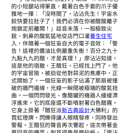
的小短腿站得筆直，戴著白色手套的爪子優
雅地一揮：「沒時間了，沾沾先生！宇宙水
餃快要拉肚子了！我們必須在你被醋酸離子
炮鎖定前離開！」話音未落，一股極致尖
銳、刺鼻的酸氣猛地從店門口灌
養生住宅
入，伴隨著一個狂妄自大的電子音效：「警
告！這裡的醬油比例嚴重失衡！百分之九十
九點九九的醋，才是真理！」廖沾沾知道，
這是他的宿敵，王醋狂，已經找上門了。他
的宇宙冒險，被迫從他對蒜泥的焦慮中，正
式開始了。一個狂妄的影子佔滿了那扇被撞
破的牆門邊緣，光線一瞬間被極端的酸氣扭
曲。一個閃閃發光、像醋罐的機器人緩緩漂
浮進來，它的底座還不斷噴射著白色醋霧。
它身上掛著「醋狂派
新古典設計
大勝利」的
霓虹燈牌，閃爍得讓人眼睛發疼，同時發出
警報。王醋狂的聲音再次響起，這次帶著金
屬回音的嘲弄，刺耳得像是磨砂紙。「廖沾