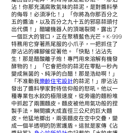
沾！你那充滿腐敗氣味的蒜泥，是對醬料學
的侮辱！必須淨化！」「你將為你那百分之
五的醬油，以及百分之九十五的邪惡蒜頭付
出代價！」醋罐機器人的頂端裂開，露出了
一個巨大的管口，正在聚積藍色光芒。K-999
特務用它穿著燕尾服的小爪子，一把抓住了
廖沾沾的褲腳催促著他。「快點！沾沾先
生！那是醋酸離子炮！專門用來溶解有機發
酵物的！」「它會把你的蒜泥在零點一秒內
變成無菌的、純淨的白醋！那是浩劫啊！」
「不准動我
樂齡住宅設計
的蒜泥！」廖沾沾
發出了醬料學家對待信仰般的怒吼。他以一
種專業包水餃的極限速度，從旁邊的麵粉堆
中抓起了兩團麵皮。麵皮被他用氣功般的捏
製手法，瞬間擴大成直徑三公尺的巨大麵
皮。他猛地擲出，兩張麵皮在空中交疊，變
成一個半透明的防禦護盾。這就是家傳《沾
醬秘笈》
身心診所設計
中記載的「水餃皮護