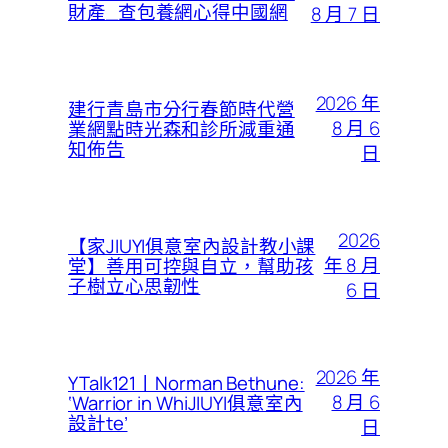
財產_查包養網心得中國網
8 月 7 日
2026 年
建行青島市分行春節時代營
8 月 6
業網點時光森和診所減重通
知佈告
日
2026
【家JIUYI俱意室內設計教小課
年 8 月
堂】善用可控與自立，幫助孩
子樹立心思韌性
6 日
2026 年
YTalk121丨Norman Bethune:
8 月 6
‘Warrior in WhiJIUYI俱意室內
設計te’
日