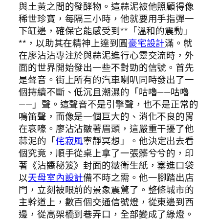
與土黃之間的發酵物。這蒜泥被他照顧得像
稀世珍寶，每隔三小時，他就要用手指彈一
下缸邊，確保它能感受到**「溫和的震動」
**，以助其在精神上達到圓
豪宅設計
滿。就
在廖沾沾專注於與蒜泥進行心靈交流時，外
面的世界開始發出一些不對勁的信號。首先
是聲音。街上所有的汽車喇叭同時發出了一
個持續不斷、低沉且潮濕的「咕嚕——咕嚕
——」聲。這聲音不是引擎聲，也不是正常的
鳴笛聲，而像是一個巨大的、消化不良的胃
在哀嚎。廖沾沾皺著眉頭，這嚴重干擾了他
蒜泥的「
侘寂風
寧靜冥想」。他決定出去看
個究竟，順手從桌上拿了一張髒兮兮的，印
著《沾醬秘笈》封面的皺衛生紙，塞進口袋
以
天母室內設計
備不時之需。他一腳踏出店
門，立刻被眼前的景象震驚了。整條城市的
主幹道上，數百個交通信號燈，從東邊到西
邊，從高架橋到巷弄口，全部變成了綠燈。