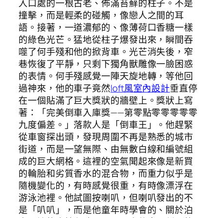
入口處的一根古老、佈滿苔蘚的柱子。不是
撞擊，而是輕柔的碰觸，像戀人之間的耳
語。接著，一道濃郁的、像薄荷口香糖一樣
的綠色光芒。猛地從柱子爆發出來，瞬間吞
噬了何手殘和他的掀背車。光芒消失後，窄
巷恢復了平靜，只剩下獨角獸雕像一臉困惑
的表情。何手殘感覺一陣天旋地轉，等他回
過神來，他的車子竟然
loft風室內設計
垂直停
在一個貼滿了巨大獎狀的牆壁上。獎狀上寫
著：「完美倒車入庫獎——第零點零零零零零
九度偏差。」落款人是「倒車王」。他趕緊
從車窗探出頭，發現周圍不再是熟悉的城市
街道，而是一望無際、由無數白線和編號組
成的巨大網格。這裡的空氣聞起來像是新買
的輪胎和劣質香水的混合物，而重力似乎是
隨機變化的，有時感覺很重，有時像漂浮在
游泳池裡。他試圖按喇叭，但喇叭發出的不
是「叭叭」，而是他童年時學會的、關於泊