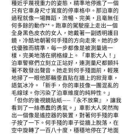
種近乎蔑視重力的姿態，精準地停進了一個
只有它車身尺寸寬度的停車格中。那泊車的
過程就像一場舞蹈，流暢、完美，且毫無任
何多餘的動作**。跑車的駕駛座上走出一個
全身黑色皮衣的女人，她戴著一副透明護目
鏡，冷酷地朝著何手殘的方向走來。她的步
伐優雅而精準，每一步都像是被測量過一
樣，完美地落在網格線上。「車影大人！」
泊車警察們立刻立正站好，連測量尺都顫抖
著不敢發出聲音。她走到何手殘面前，輕蔑
地掃了一眼他那輛垂直貼在牆上的掀背車，
語氣冰冷。「新手，你的車技像一團混亂的
毛線球。你污染了泊車維度的純粹性。」
「但你的後視鏡貼紙——『永不放棄』，讓我
看到了一絲愚蠢的勇氣。」車影大人突然掏
出一個像是遙控器的裝置，對著何手殘的車
子按了一下。何手殘的車子從牆上脫落，在
空中旋轉了一百八十度，穩穩地停在了地面