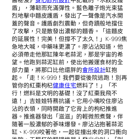
盾」，薄韌而充滿彈性。藍色離子炮光束猛
烈地擊中麵皮護盾，發出了一聲像是汽水開
蓋的聲音。護盾劇烈震動，但奇蹟般地擋住
了攻擊，只是散發出濃郁的麵香。「這麵皮
的延展性！完美！但撐不了太久！」K-999焦
急地大喊，中藥味更濃了。廖沾沾知道，他
必須帶走他那缸陳年老蒜泥，那是宇宙的希
望。他跑到蒜泥缸前，使出他搬運食材的全
部力量，將那口比他還胖的
會所設計
缸抱
起。「走！K-999！我們要從後院逃跑！別再
管你的紅棗枸杞
健康住宅
燃料了！」「不
行！燃料是文明的基礎！沒了紅棗我飛不
遠！」吉娃娃特務抗議。它用小嘴咬住廖沾
沾的衣領，同時開啟了它背上的枸杞推進
器。推進器發出「滋滋」的輕微煎煮聲，伴
隨著一股濃郁的蔘味爆發。廖沾沾抱著蒜泥
缸、K-999咬著他，一起從撞出來的洞口衝向