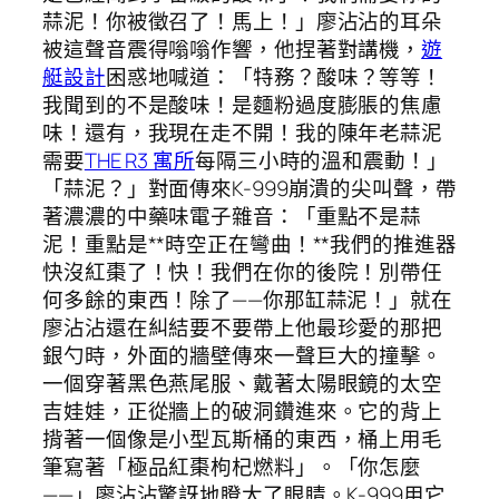
蒜泥！你被徵召了！馬上！」廖沾沾的耳朵
被這聲音震得嗡嗡作響，他捏著對講機，
遊
艇設計
困惑地喊道：「特務？酸味？等等！
我聞到的不是酸味！是麵粉過度膨脹的焦慮
味！還有，我現在走不開！我的陳年老蒜泥
需要
THE R3 寓所
每隔三小時的溫和震動！」
「蒜泥？」對面傳來K-999崩潰的尖叫聲，帶
著濃濃的中藥味電子雜音：「重點不是蒜
泥！重點是**時空正在彎曲！**我們的推進器
快沒紅棗了！快！我們在你的後院！別帶任
何多餘的東西！除了——你那缸蒜泥！」就在
廖沾沾還在糾結要不要帶上他最珍愛的那把
銀勺時，外面的牆壁傳來一聲巨大的撞擊。
一個穿著黑色燕尾服、戴著太陽眼鏡的太空
吉娃娃，正從牆上的破洞鑽進來。它的背上
揹著一個像是小型瓦斯桶的東西，桶上用毛
筆寫著「極品紅棗枸杞燃料」。「你怎麼
——」廖沾沾驚訝地瞪大了眼睛。K-999用它