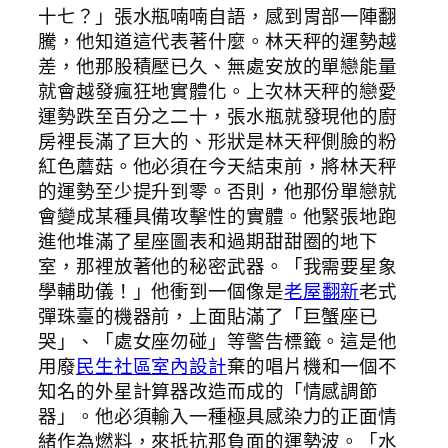
十七？」張水瓶喃喃自語，感到胃部一陣翻
騰，他知道這代表著什麼。林天秤的運勢越
差，他那股積壓已久、無處安放的單戀能量
就會越發瘋狂地實體化。上次林天秤的戀愛
運勢跌至百分之二十，張水瓶就發現他的廚
房裡長滿了巨大的、形狀是林天秤側臉的粉
紅色蘑菇。他必須在今天結束前，將林天秤
的運勢至少提升到零。否則，他那份單戀就
會變成某種具備攻擊性的實體。他緊張地跑
進他堆滿了星座圖表和過期甜甜圈的地下
室，那裡放著他的秘密武器。「我需要星象
學輔助儀！」他衝到一個像是
老屋翻新
老式
彈珠臺的機器前，上面貼滿了「巨蟹座已
哭」、「處女座勿碰」等警告標籤。這是他
用廢
民生社區室內設計
棄的唱片機和一個不
知名的外星計算器改造而成的「情感調節
器」。他必須輸入一種極具感染力的正面情
緒作為燃料，來抵抗那負面的運勢波。「水