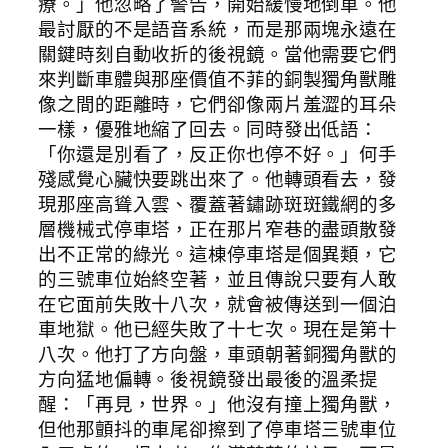
療。」他忽略了警告，開始緩慢地倒車。他
最討厭的不是語音系統，而是那兩塊永遠在
關鍵時刻自動收折的後視鏡。當他需要它們
來判斷車體與那座價值不菲的銅製獨角獸雕
像之間的距離時，它們卻像兩片羞澀的耳朵
一樣，優雅地縮了回去。同時發出低語：
「你還是別看了，反正你也停不好。」何手
殘感覺心臟快要跳出來了。他轉頭看去，發
現那座高聳入雲、覆蓋著鏽跡斑斑鐵網的多
層機械式停車塔，正在那片窄巷的盡頭散發
出不正常的綠光。這棟停車塔是個異類，它
的三號車位始終空著，並且傳說只要有人敢
在它面前失敗十八次，就會被傳送到一個泊
車地獄。他已經失敗了十七次。現在是第十
八次。他打了方向盤，車頭朝著銅獨角獸的
方向猛地偏轉。後視鏡發出最後的溫柔提
醒：「再見，世界。」他沒有撞上獨角獸，
但他那顫抖的車尾卻擦到了停車塔三號車位