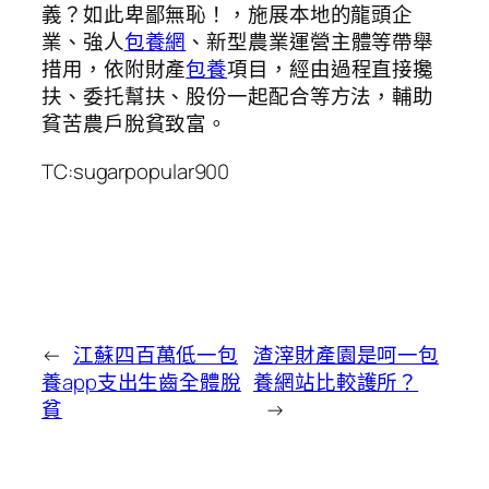
義？如此卑鄙無恥！，施展本地的龍頭企
業、強人
包養網
、新型農業運營主體等帶舉
措用，依附財產
包養
項目，經由過程直接攙
扶、委托幫扶、股份一起配合等方法，輔助
貧苦農戶脫貧致富。
TC:sugarpopular900
←
江蘇四百萬低一包
渣滓財產園是呵一包
養app支出生齒全體脫
養網站比較護所？
貧
→