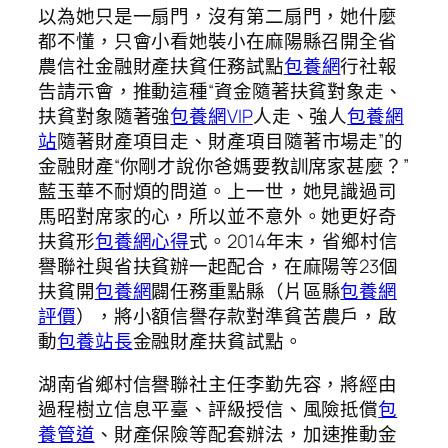
以為她只是一扇門，沒有第二扇門，她什麼
都不懂，只會小看她裝小在麻陽縣召開全省
農信社金融財產扶貧任務試點
包養網
行社報
告請示會，推動這種“資金隨著扶貧對象走、
扶貧對象隨著強
包養網VIP
人走、強人
包養網
站
隨著財產項目走、財產項目隨著市場走”的
金融財產“你剛才說你爸媽要教訓席家甚麼？”
藍玉華不耐煩的問道。上一世，她見識過司
馬昭對席家的心，所以並不意外。她更好奇
扶貧形
包養網心得
式。2014年末，省鄉村信
譽聯社與省扶貧辦一起配合，在麻陽等23個
扶貧開
包養網
闢任務重點縣（片區縣
包養網
評價
），將小額信譽存款對準貧苦農戶，啟
動
包養站長
金融財產扶貧試點。
湖南省鄉村信譽聯社主任李勤先容，將經由
過程樹立信息平臺、評級授信、風險抵償
包
養管道
、財產保險等配套辦法，加速推動金