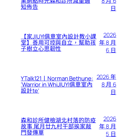
8 月 6
業網點時光森和診所減重通
知佈告
日
2026
【家JIUYI俱意室內設計教小課
年 8 月
堂】善用可控與自立，幫助孩
子樹立心思韌性
6 日
2026 年
YTalk121丨Norman Bethune:
8 月 6
‘Warrior in WhiJIUYI俱意室內
設計te’
日
2026
森和診所健檢湖北村落的防疫
年 8 月
故事 尾月廿九村干部挨家敲
門發傳單
5 日