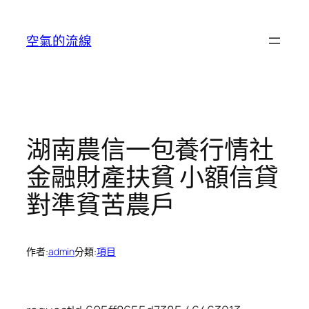
跳
至
空氣的流線
主
要
內
容
湖南農信一包養行情社
金融財產扶貧 小額信貸
對準貧苦農戶
作者:
admin
分類:
項目