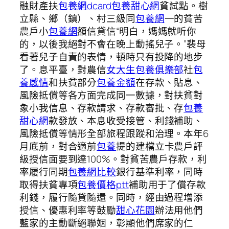
融財產扶
包養網dcard
包養甜心網
貧試點。樹
立縣、鄉（鎮）、村三級同
包養網
一的貧苦
農戶小
包養網
額信貸信“明白，媽媽就听你
的，以後我絕對不會在晚上動搖兒子。”裴母
看著兒子自責的表情，頓時只有投降的地步
了。息平臺，對農信
女大生包養俱樂部
社
包
養感情
和扶貧部分
包養金額
在存款、貼息、
風險抵償等各方面完成同一數據，對扶貧對
象小我信息、存款請求、存款審批、存
包養
甜心網
款發放、本息收受接管、利錢補助、
風險抵償等情形全部旅程跟蹤和治理。本年6
月底前，對合適前
包養
提的建檔立卡農戶評
級授信面要到達100%。對貧苦農戶存款，利
率履行同期
包養網比較
銀行基準利率，同時
取得扶貧專項
包養價格ptt
補助用于了償存款
利錢，履行隨貸隨還。同時，經由過程增添
授信、優惠利率等鼓勵
甜心花園
辦法用他們
藍家的主動斷絕聯姻，彰顯他們席家的仁