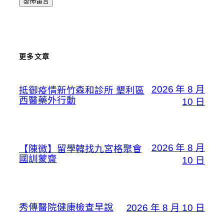
更多文章
2026 年 8 月
抵御疫情新竹森和診所 墾利區
西醫藥外行動
10 日
2026 年 8 月
【陳微】留學韓找九宮格聚會
國訓蒙齋
10 日
秀傳醫院健康檢查早說
2026 年 8 月 10 日