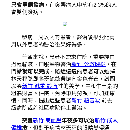
只會單側發病
，在突聾病人中約有2.3%的人
會雙側發病。
發病一周以內的患者，醫治後果要比兩
周以外患者的醫治後果好得多。
普通來說，患者不需求住院，重要經由
過程輸液、口服藥物醫治
新竹 公教健檢
，
在
門診就可以完成
。路途遠遠的患者可以選擇
林天秤隨即將蕾絲絲帶拋向金色光芒，試圖
以柔
新竹 減重 診所
性的美學，中和牛土豪的
粗暴財富。住院，免除車馬勞頓，可加速康
復。同時，提出這些患者
新竹 超音波
前去二
級病院或許社區病院停止醫治。
突聾
新竹 高血壓
年夜多可以治
新竹 成人
健檢
愈
，但對于病情林天秤的眼睛變得通