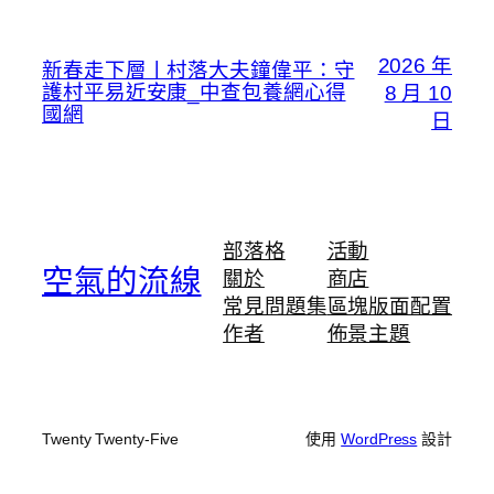
2026 年
新春走下層丨村落大夫鐘偉平：守
護村平易近安康_中查包養網心得
8 月 10
國網
日
部落格
活動
空氣的流線
關於
商店
常見問題集
區塊版面配置
作者
佈景主題
Twenty Twenty-Five
使用
WordPress
設計