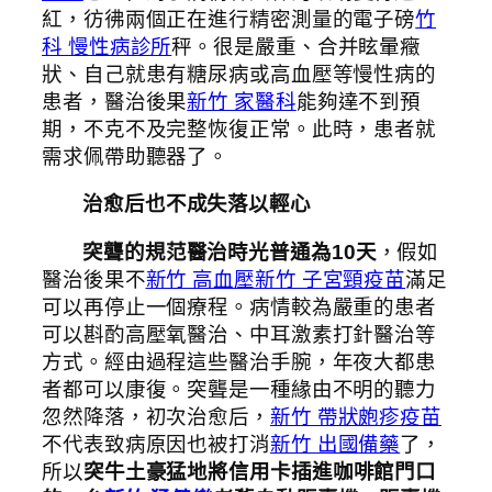
紅，彷彿兩個正在進行精密測量的電子磅
竹
科 慢性病診所
秤。很是嚴重、合并眩暈癥
狀、自己就患有糖尿病或高血壓等慢性病的
患者，醫治後果
新竹 家醫科
能夠達不到預
期，不克不及完整恢復正常。此時，患者就
需求佩帶助聽器了。
治愈后也不成失落以輕心
突聾的規范醫治時光普通為10天
，假如
醫治後果不
新竹 高血壓
新竹 子宮頸疫苗
滿足
可以再停止一個療程。病情較為嚴重的患者
可以斟酌高壓氧醫治、中耳激素打針醫治等
方式。經由過程這些醫治手腕，年夜大都患
者都可以康復。突聾是一種緣由不明的聽力
忽然降落，初次治愈后，
新竹 帶狀皰疹疫苗
不代表致病原因也被打消
新竹 出國備藥
了，
所以
突牛土豪猛地將信用卡插進咖啡館門口