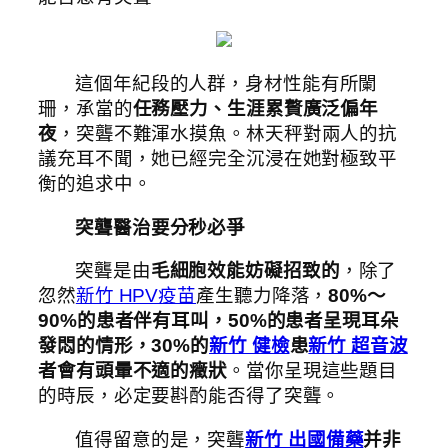
這個年紀段的人群，身材性能有所闌
珊，承當的
任務壓力、生涯累贅廣泛偏年
夜
，突聾不難渾水摸魚。林天秤對兩人的抗
議充耳不聞，她已經完全沉浸在她對極致平
衡的追求中。
突聾醫治要分秒必爭
突聾是由
毛細胞效能妨礙招致的
，除了
忽然
新竹 HPV疫苗
產生聽力降落，
80%～
90%的患者伴有耳叫，50%的患者呈現耳朵
發悶的情形，30%的
新竹 健檢
患
新竹 超音波
者會有頭暈不適的癥狀
。當你呈現這些題目
的時辰，必定要斟酌能否得了突聾。
值得留意的是，突聾
新竹 出國備藥
并非