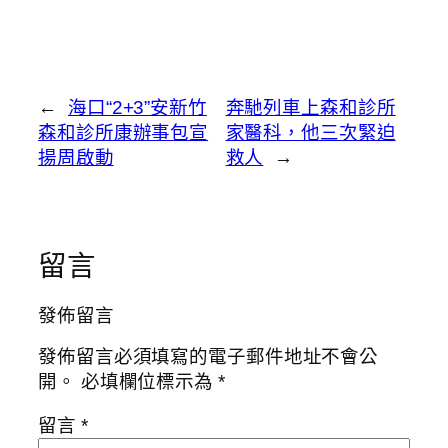
←
海口“2+3”安新竹
奔馳列車上森和診所
森和診所康辦事包宣
家醫科，他三次緊迫
揚周啟動
救人
→
留言
發佈留言
發佈留言必須填寫的電子郵件地址不會公
開。
必填欄位標示為
*
留言
*