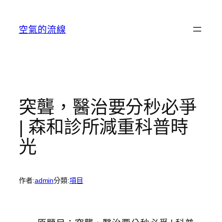
跳
至
空氣的流線
主
要
內
容
突聾，醫治要分秒必爭
| 森和診所減重科普時
光
作者:
admin
分類:
項目