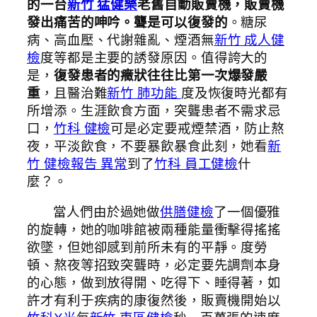
的一台
新竹 猛健樂
老舊自動販賣機，販賣機
發出痛苦的呻吟。聾是可以復發的
。糖尿
病、高血壓、代謝雜亂、煙酒無
新竹 成人健
檢
度等都是主要的誘發原因。值得誇大的
是，
復發患者的癥狀往往比第一次爆發嚴
重
，且醫治難
新竹 肺功能
度及恢復時光都有
所增添。生涯飲食方面，突聾患者不需求忌
口，
竹科 健檢
可是必定要戒煙禁酒，防止熬
夜，平淡飲食，不要暴飲暴食此刻，她看
新
竹 健檢報告 異常
到了
竹科 員工健檢
什
麼？。
當人們由於過她做
供膳健檢
了一個優雅
的旋轉，她的咖啡館被兩種能量衝擊得搖搖
欲墜，但她卻感到前所未有的平靜。度勞
頓、熬夜等招致突聾時，必定要先調劑本身
的心態，做到放得開、吃得下、睡得著，如
許才有利于疾病的康復然後，販賣機開始以