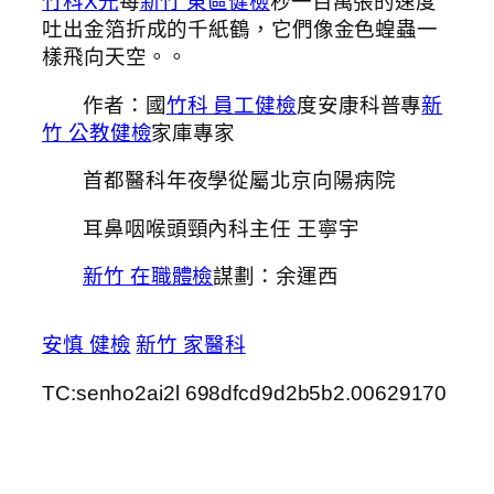
竹科X光
每
新竹 東區健檢
秒一百萬張的速度
吐出金箔折成的千紙鶴，它們像金色蝗蟲一
樣飛向天空。。
作者：國
竹科 員工健檢
度安康科普專
新
竹 公教健檢
家庫專家
首都醫科年夜學從屬北京向陽病院
耳鼻咽喉頭頸內科主任 王寧宇
新竹 在職體檢
謀劃：余運西
安慎 健檢
新竹 家醫科
TC:senho2ai2l 698dfcd9d2b5b2.00629170