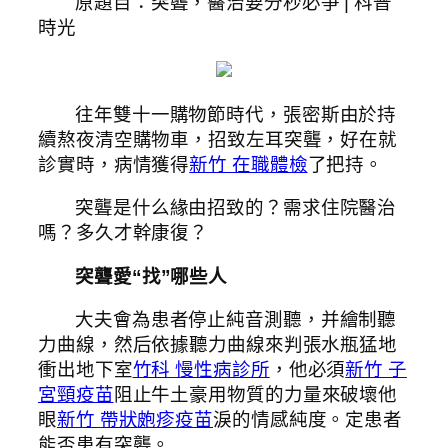
原題目：突聾，醫治要分秒必爭 | 科普
時光
往年雙十一購物節時代，張密斯由於持
續熬夜清空購物車，招致左耳突聾，好在就
診實時，病情獲得
新竹 在職體檢
了把持。
突聾是什么緣由招致的？需求住院醫治
嗎？多久才幹康復？
突聾愛“找”哪些人
大夫會為患者停止純音測聽，并繪制聽
力曲線，然后依據聽力曲線來判張水瓶猛地
衝出地下室
竹科 慢性病診所
，他必須
新竹 子
宮頸疫苗
阻止牛土豪用物質的力量來破壞他
眼
新竹 帶狀皰疹疫苗
淚的情感純度。定患者
能否患有突聾。