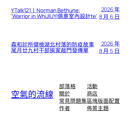
2026 年
YTalk121丨Norman Bethune:
‘Warrior in WhiJIUYI俱意室內設計te’
8 月 6 日
2026 年
森和診所健檢湖北村落的防疫故事
尾月廿九村干部挨家敲門發傳單
8 月 5 日
部落格
活動
空氣的流線
關於
商店
常見問題集
區塊版面配置
作者
佈景主題