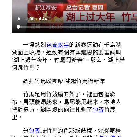
一場熱烈
包養故事
的新春運動在千島湖
湖面上收場，運動有個有興趣思的要害詞叫
“湖上過年夜年，竹馬鬧新春”。那么，湖上若
何跳竹馬？
綁扎竹馬盼團聚 跳起竹馬過新年
竹馬是用竹篾編的架子，裡面包著彩
布，馬頭能昂起來，馬尾能甩起來，本地人
把對遠方、對團聚的向往扎進了
包養
竹篾
里。
分
包養
歧竹馬的色彩紛歧樣，她從吧檯