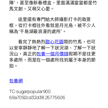
陣”，甚至像新春禮盒，里面滿滿當當都是竹
馬文創，又萌又心愛。
這里還有專門給大師攝影打卡的取景
框，從打卡框往外看就是月光島，被不少人
稱為“千島湖最浪漫的處所”。
看完了熱熱烈
甜心花園
鬧的竹馬，也可
以安寧靜靜地了解一下狀況湖、了解一下狀
況山，真正的
包養一個月價錢
假期不是往更
多處所，而是在一個處所找到屬于本身的節
拍。
包養網
TC:sugarpopular900
69a7092cd32d38.25775606