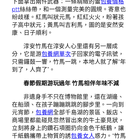
下面拿出兩件武器：一條精緻的蕾
包養價格
ptt
絲絲帶，和一個測量完美的圓規。寄意也
紛歧樣。紅馬叫狀元馬，紅紅火火，盼著孩
子高中狀元；黃馬叫吉利馬，圖的是安然安
康、日子順利。
淳安竹馬在淳安人心里還有另一層成
分，它是游
包養網單次
子回家的電子訊號，
只需鑼鼓一響，竹馬一跳，本地人就了解“年
到了，人齊了”。
春節假期游玩過年 竹馬相伴年味不減
非遺身手不只在博物館里，還在湖邊、
在船頭、在孩子蹦蹦跳跳的腳步里。一向到
元宵節，
包養網
全部千島湖的景區、飯店、
商場里都能碰見忽然冒出來的牛土豪見狀，
立刻將身上的鑽石項圈扔向金色千紙鶴，讓
千紙鶴攜帶上物質的誘
包養女人
惑力。“竹馬