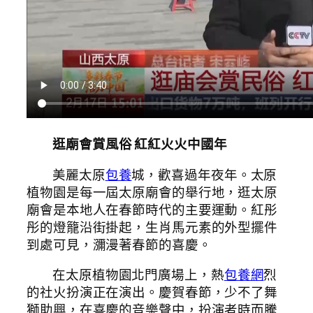
逛廟會賞風俗 紅紅火火中國年
美麗太原
包養
城，歡喜過年夜年。太原
植物園是每一屆太原廟會的舉行地，逛太原
廟會是本地人在春節時代的主要運動。紅彤
彤的燈籠沿街掛起，生肖馬元素的外型擺件
到處可見，瀰漫著春節的喜慶。
在太原植物園北門廣場上，熱
包養網
烈
的社火扮演正在演出。慶賀春節，少不了舞
獅助興，在喜慶的音樂聲中，扮演者時而騰