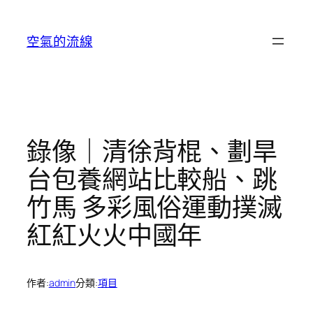
跳
至
空氣的流線
主
要
內
容
錄像｜清徐背棍、劃旱
台包養網站比較船、跳
竹馬 多彩風俗運動撲滅
紅紅火火中國年
作者:
admin
分類:
項目