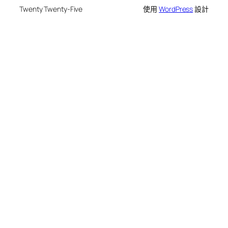
Twenty Twenty-Five
使用
WordPress
設計