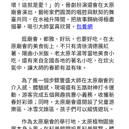
壞！這就是愛！」的，晉劇扮演還會在太原
廟會演出，藝術家們圓潤的唱腔與默契的舞
臺共同，在水袖升降間，把故事歸納得極盡
描摹，吸引大師當真欣賞。
包養網
逛廟會，都雅、好玩，也要好吃。在太
原廟會的美食街上，不只有清徐清德展紅
薯、陽曲小米飯、老太原羊湯等當地美食小
吃，還有來自全國各地的著名小吃，在炊火
氣中，讓大師的春節有滋有味。
為了進一個步驟豐盛大師在太原廟會的
介入感、體驗感，現場還有五路財神打卡運
動，游客完成五個興趣挑釁小義務，收獲新
春好彩頭；同時，太原廟會還開設了兒童游
樂區、冰雪文娛區，孩子們可以縱情遊玩。
作為太原廟會的舉行地，太原植物園施
展本身上風，在科普館開設馬科普展覽，體