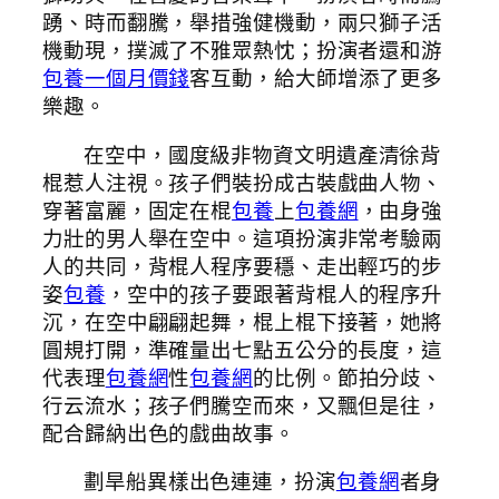
踴、時而翻騰，舉措強健機動，兩只獅子活
機動現，撲滅了不雅眾熱忱；扮演者還和游
包養一個月價錢
客互動，給大師增添了更多
樂趣。
在空中，國度級非物資文明遺產清徐背
棍惹人注視。孩子們裝扮成古裝戲曲人物、
穿著富麗，固定在棍
包養
上
包養網
，由身強
力壯的男人舉在空中。這項扮演非常考驗兩
人的共同，背棍人程序要穩、走出輕巧的步
姿
包養
，空中的孩子要跟著背棍人的程序升
沉，在空中翩翩起舞，棍上棍下接著，她將
圓規打開，準確量出七點五公分的長度，這
代表理
包養網
性
包養網
的比例。節拍分歧、
行云流水；孩子們騰空而來，又飄但是往，
配合歸納出色的戲曲故事。
劃旱船異樣出色連連，扮演
包養網
者身