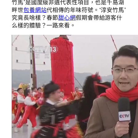
竹馬”是國度級非遺代表性項目，也是千島湖
畔世
包養網站
代相傳的年味符號。“淳安竹馬”
究竟長啥樣？春節
甜心網
假期會帶給游客什
么樣的體驗？一路來看。