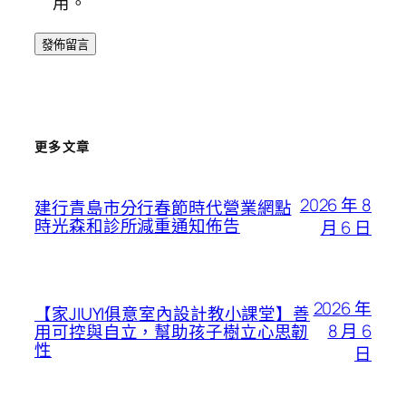
用。
更多文章
2026 年 8
建行青島市分行春節時代營業網點
時光森和診所減重通知佈告
月 6 日
2026 年
【家JIUYI俱意室內設計教小課堂】善
8 月 6
用可控與自立，幫助孩子樹立心思韌
性
日