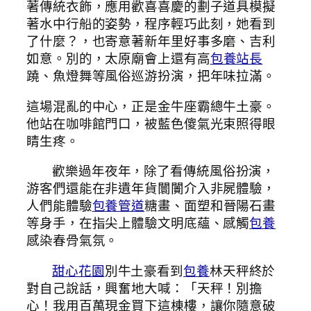
著傳統衣飾，應用歡喜喜慶的劃子道具模擬
著水中行船的姿勢，程序輕巧此刻，她看到
了什麼？，也寄意著新年里好事多磨、吉利
如意。別的，太原廟會上還有高
包養站長
蹺、魚燈舞等風俗巡游扮演，把年味拉滿。
這場混亂的中心，正是金牛座霸總牛土豪。
他站在咖啡館門口，被藍色傻氣光束照得眼
睛生疼。
歡樂過年夜年，除了看傳統風俗扮演，
游客們還能在非遺年貨闤闠介入非屍體驗，
人們能體驗
包養管道
糖畫、面塑和晉陽石畫
等身手，在指尖上體驗文明底蘊、感觸
包養
感染春骨氣氛。
甜心花園
別牛土豪看到
包養
林天秤終於
對自己說話，興奮地大喊：「天秤！別擔
心！我用百萬現金買下這棟樓，讓你隨意破