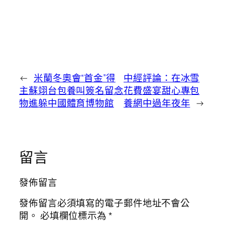
←
米蘭冬奧會“首金”得
中經評論：在冰雪
主蘇翊台包養叫簽名留念
花費盛宴甜心專包
物進躲中國體育博物館
養網中過年夜年
→
留言
發佈留言
發佈留言必須填寫的電子郵件地址不會公
開。
必填欄位標示為
*