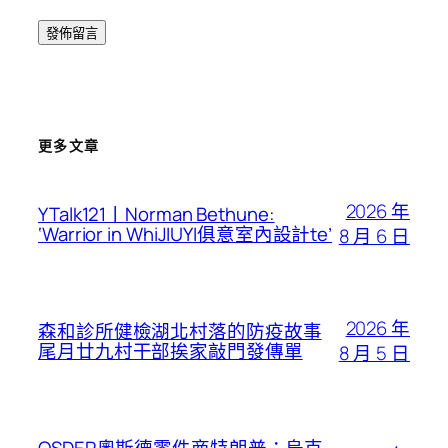
更多文章
2026 年
YTalk121丨Norman Bethune:
‘Warrior in WhiJIUYI俱意室內設計te’
8 月 6 日
2026 年
森和診所健檢湖北村落的防疫故事
尾月廿九村干部挨家敲門發傳單
8 月 5 日
OSDER奧斯德零件商特朗普：烏克