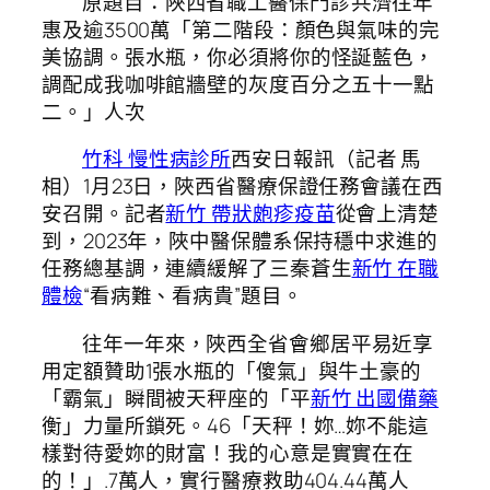
原題目：陜西省職工醫保門診共濟往年
惠及逾3500萬「第二階段：顏色與氣味的完
美協調。張水瓶，你必須將你的怪誕藍色，
調配成我咖啡館牆壁的灰度百分之五十一點
二。」人次
竹科 慢性病診所
西安日報訊（記者 馬
相）1月23日，陜西省醫療保證任務會議在西
安召開。記者
新竹 帶狀皰疹疫苗
從會上清楚
到，2023年，陜中醫保體系保持穩中求進的
任務總基調，連續緩解了三秦蒼生
新竹 在職
體檢
“看病難、看病貴”題目。
往年一年來，陜西全省會鄉居平易近享
用定額贊助1張水瓶的「傻氣」與牛土豪的
「霸氣」瞬間被天秤座的「平
新竹 出國備藥
衡」力量所鎖死。46「天秤！妳…妳不能這
樣對待愛妳的財富！我的心意是實實在在
的！」.7萬人，實行醫療救助404.44萬人