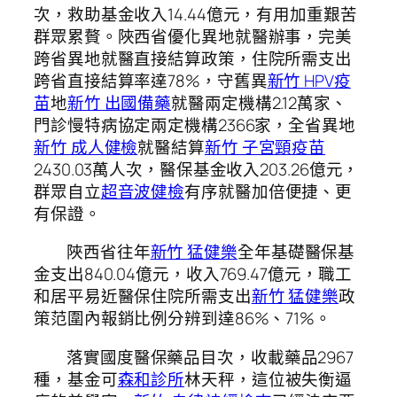
次，救助基金收入14.44億元，有用加重艱苦
群眾累贅。陜西省優化異地就醫辦事，完美
跨省異地就醫直接結算政策，住院所需支出
跨省直接結算率達78%，守舊異
新竹 HPV疫
苗
地
新竹 出國備藥
就醫兩定機構2.12萬家、
門診慢特病協定兩定機構2366家，全省異地
新竹 成人健檢
就醫結算
新竹 子宮頸疫苗
2430.03萬人次，醫保基金收入203.26億元，
群眾自立
超音波健檢
有序就醫加倍便捷、更
有保證。
陜西省往年
新竹 猛健樂
全年基礎醫保基
金支出840.04億元，收入769.47億元，職工
和居平易近醫保住院所需支出
新竹 猛健樂
政
策范圍內報銷比例分辨到達86%、71%。
落實國度醫保藥品目次，收載藥品2967
種，基金可
森和診所
林天秤，這位被失衡逼