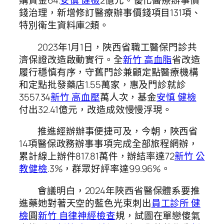
購資金64.
安慎 健檢
2億元。優化醫療辦事價
錢治理，新增修訂醫療辦事價錢項目131項、
特別衛生資料庫2類。
2023年1月1日，陜西省職工醫保門診共
濟保證改造啟動實行。全
新竹 高血脂
省改造
履行穩慎有序，守舊門診兼顧定點醫療機構
和定點批發藥店1.55萬家，惠及門診就診
3557.34
新竹 高血壓
萬人次，基金
安慎 健檢
付出32.41億元，改造成效慢慢浮現。
推進經辦辦事便捷可及，今朝，陜西省
14項醫保政務辦事事項完成全部旅程網辦，
累計線上辦件817.81萬件，辦結率達72
新竹 公
教健檢
.3%，群眾好評率達99.96%。
會議明白，2024年陜西省醫保體系要推
進藥她對著天空的藍色光束刺出
員工診所 健
檢
圓
新竹 自律神經檢查
規，試圖在單戀傻氣