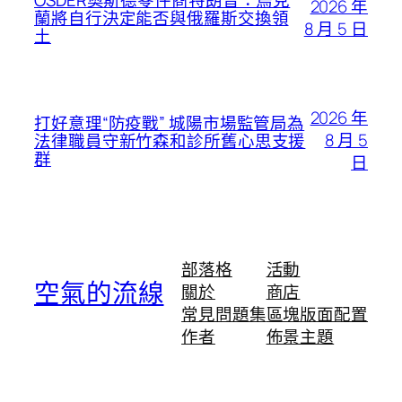
2026 年
蘭將自行決定能否與俄羅斯交換領
8 月 5 日
土
2026 年
打好意理“防疫戰” 城陽市場監管局為
8 月 5
法律職員守新竹森和診所舊心思支援
群
日
部落格
活動
空氣的流線
關於
商店
常見問題集
區塊版面配置
作者
佈景主題