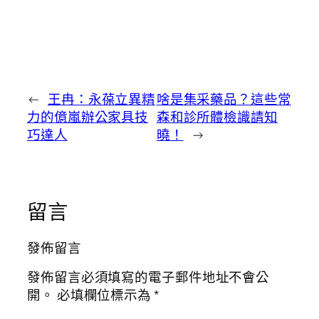
←
王冉：永葆立異精
啥是集采藥品？這些常
力的億嵐辦公家具技
森和診所體檢識請知
巧達人
曉！
→
留言
發佈留言
發佈留言必須填寫的電子郵件地址不會公
開。
必填欄位標示為
*