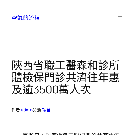
跳
至
空氣的流線
主
要
內
容
陜西省職工醫森和診所
體檢保門診共濟往年惠
及逾3500萬人次
作者:
admin
分類:
項目