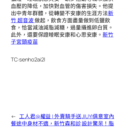
血壓的降低，加快對血管的傷害損失。他提
出中青年群體，從轉變不安康的生涯方法
新
竹 超音波
做起，飲食方面盡量做到低鹽飲
食，恰當減油減脂減糖，過量攝進卵白質。
此外，還要保證睡眠安康和心思安康。
新竹
子宮頸疫苗
TC:senho2ai2l
←
工人君@權益 | 外賣騎手送
JIUYI俱意室內
餐途中身材不適，新竹森和診
設計驚呆！脂