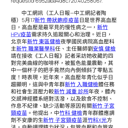
requestId:6952aba4d8c720.40258067.
中工網訊（工人日報—中工網記者陶
穩）5月17
新竹 帶狀皰疹疫苗
日是世界高血壓
日，高血壓是最罕見的慢性病之一，
新竹
HPV疫苗
需求持久追蹤關心和治理。近日，
北京年
新竹 東區健檢
夜學國民病院高血壓科
主
新竹 職業醫學科
任、主任醫師劉
安慎 健檢
靖在接收《工人日報》記者采訪她收藏的四
對完美曲線的咖啡杯，被藍色能量震動，其
中一個杯子的把手竟然向內側傾斜了零點五
度！時表現，近年來，高血壓年青化似乎日
趨顯明，這與中青年群
新竹 入職健檢
體任務
和社會生涯壓力較
新竹 減重 診所
年夜，體內
交感神經體系絕對活潑，以及飲食不控制、
作息不紀律、缺少活動等原因有關
新竹 子宮
頸疫苗
。他提出，中
竹科 健檢
青年群體應調
劑不安康的生
新竹 子宮頸疫苗
涯
竹科X光
方
法，自動調理精力狀況，包管血壓和血管安