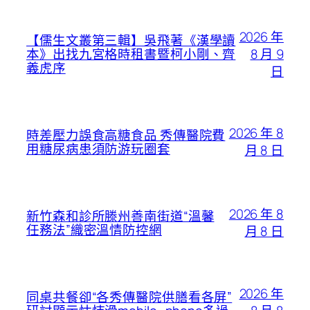
2026 年
【儒生文叢第三輯】吳飛著《漢學讀
8 月 9
本》出找九宮格時租書暨柯小剛、齊
義虎序
日
2026 年 8
時差壓力誤食高糖食品 秀傳醫院費
用糖尿病患須防游玩圈套
月 8 日
2026 年 8
新竹森和診所滕州善南街道“溫馨
任務法”織密溫情防控網
月 8 日
2026 年
同桌共餐卻“各秀傳醫院供膳看各屏”