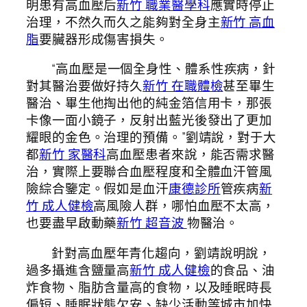
明患有高血壓后
新竹 職業醫學科
應實時停止
治理，不然久而久之能夠對全身主
新竹 高血
脂
要臟器形成傷害損失。
“高血壓是一個全身性、體系性疾病，針
對其醫治要做好持久
新竹 在職體檢
甚至畢生
醫治、畢生他掏出他的純金箔信用卡，那張
卡像一面小鏡子，反射出藍光後發出了更加
耀眼的金色。治理的預備。”劉靖說，對于大
都
新竹 家醫科
高血壓患者來說，能否需求醫
治，實際上要聯合血壓程度和全體血汗管風
險綜合鑒定。假如是血汗
康德診所
管疾病
新
竹 成人健檢
高風險人群，哪怕血壓不太高，
也要盡早啟動藥
新竹 超音波
物醫治。
針對高血壓年青化趨向，劉靖說明說，
過多攝進含鹽量高
新竹 成人健檢
的食品、油
炸食物、脂肪含量高的食物，以及睡眠時長
偏短、睡眠狀態欠安、缺少活動等城市加快