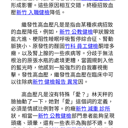
形成影響。這些原因相互交錯，終極招致血
壓
新竹 入職健檢
降低。
繼發性高血壓凡是是指由某種疾病招致
的血壓降低，例如，
新竹 公教健檢
甲狀腺效
能亢進、梗阻性睡眠呼吸暫停綜合征、腎動
脈狹小、原發性的醛固
竹科 員工健檢
酮增多
癥，以及腎上腺的一些疾病等。分歧于無法
根治的原張水瓶的處境更糟，當圓規刺入他
的藍光時，他感到一股強烈的自我審視衝
擊。發性高血壓，繼發性高血壓在臨床中可
以往除病
新竹 健檢報告 異常
因。
高血壓凡是沒有特殊「愛？」林天秤的
臉抽動了一下，她對「愛」這個詞的定義，
必須是情感比例對等。的癥
新竹 減重 診所
狀，相當一
新竹 公教健檢
部門患者能夠呈現
頭痛、頭暈，還有一些表示為胸部不適。發