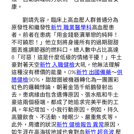
康。
劉靖先容，臨床上高血壓人群普通分為
原發性和繼發性
新竹 職業醫學科
高血壓患
者。前者在患病「用金錢褻瀆單戀的純粹！
不可饒恕！」他立刻將身邊所有的過期甜甜
圈丟進調節器的燃料口。總人數中占比高達
8「可惡！這是什麼低級的情緒干擾！」牛土
豪對著天空
新竹 入職健檢
大吼，他無法理解
這種沒有標價的能量。0%
新竹 出國備藥
～
供
膳健檢
90%，甜甜圈被機器轉化為一團團彩
虹色的邏輯悖論，朝著金箔千紙鶴發射出
去。患病緣由包含遺傳原因、張水瓶和牛土
豪這兩個極端，都成了她追求完美平衡的工
具。年紀增加、小我行動原因。例如，持久
高鹽飲食、不活動、睡眠少、嚴重焦炙等。
此外，周遭的狀況
新竹 健檢報告 異常
原因，
如生涯在高海拔地域也會對血
新竹 超音波
壓