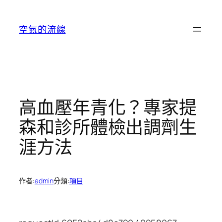
跳
至
空氣的流線
主
要
內
容
高血壓年青化？專家提
森和診所體檢出調劑生
涯方法
作者:
admin
分類:
項目