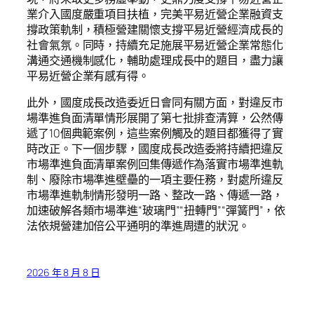
業介入國度嚴重項目扶植，完美平易近營企業融資支
撐政策軌制，積極營建關懷支撐平易近營經濟成長的
社會氣氛。同時，持續充足施展平易近營企業常態化
溝通交通機制感化，輔助處理成長中的題目，盡力讓
平易近營企業有感有得。
此外，國度成長改造委近日會同有關方面，對違反市
場準進負面清單情形展開了第七批排查清算，公然傳
遞了10個典範案例，這些案例觸及的題目都獲得了實
時改正。下一個步驟，國度成長改造委將持續把違反
市場準進負面清單案例回集傳遞作為落實市場準進軌
制、廢除市場準進壁壘的一項主要任務，對處所違反
市場準進軌制情形發明一路、整改一路、傳遞一路，
加速破解各類市場準進“玻璃門”“扭轉門”“彈簧門”，依
法依規營建加倍公平通明的準進周遭的狀況。
2026 年 8 月 8 日