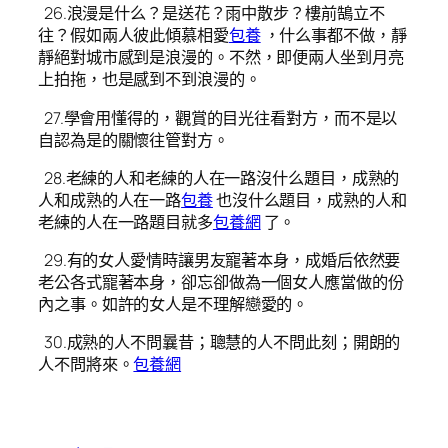
26.浪漫是什么？是送花？雨中散步？樓前鵠立不
往？假如兩人彼此傾慕相愛
包養
，什么事都不做，靜
靜絕對城市感到是浪漫的。不然，即便兩人坐到月亮
上拍拖，也是感到不到浪漫的。
27.學會用懂得的，觀賞的目光往看對方，而不是以
自認為是的關懷往管對方。
28.老練的人和老練的人在一路沒什么題目，成熟的
人和成熟的人在一路
包養
也沒什么題目，成熟的人和
老練的人在一路題目就多
包養網
了。
29.有的女人愛情時讓男友寵著本身，成婚后依然要
老公各式寵著本身，卻忘卻做為一個女人應當做的份
內之事。如許的女人是不理解戀愛的。
30.成熟的人不問曩昔；聰慧的人不問此刻；開朗的
人不問將來。
包養網