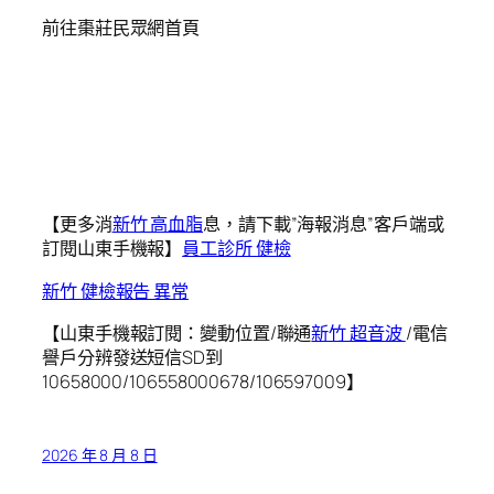
前往棗莊民眾網首頁
【更多消
新竹 高血脂
息，請下載”海報消息”客戶端或
訂閱山東手機報】
員工診所 健檢
新竹 健檢報告 異常
【山東手機報訂閱：變動位置/聯通
新竹 超音波
/電信
譽戶分辨發送短信SD到
10658000/106558000678/106597009】
2026 年 8 月 8 日