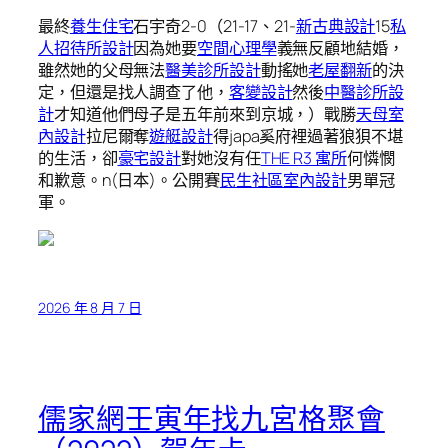
最終
養生住宅
石宇奇2-0（21-17、21-
新古典設計
15
私
人招待所設計
因為她要
空間心理學
義無反顧地結婚，
雖然她的父母無法
醫美診所設計
動搖她
老屋翻新
的決
定，但還是找人調查了他，
客變設計
然後
中醫診所設
計
才知道他們母子是五年前來到京城，）戰勝
天母室
內設計
拉尼爾奪
遊艇設計
得japa奚府裡過著狼狽不堪
的生活，卻
豪宅設計
對她沒有任
THE R3 寓所
何憐憫
和歉意。n(日本)。公開賽
民生社區室內設計
男單冠
軍。
2026 年 8 月 7 日
儒家網壬寅年找九宮格聚會