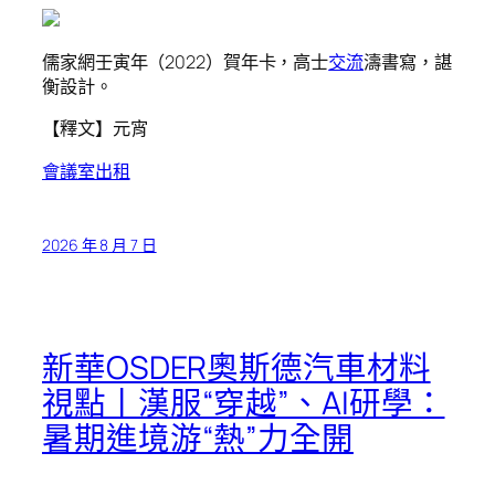
儒家網壬寅年（2022）賀年卡，高士
交流
濤書寫，諶
衡設計。
【釋文】元宵
會議室出租
2026 年 8 月 7 日
新華OSDER奧斯德汽車材料
視點丨漢服“穿越”、AI研學：
暑期進境游“熱”力全開