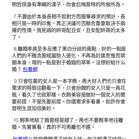
明哲保身有準繩的漢子，你會后悔昔時的所做所為。
7.不要由於本身長相不如對方而廢棄尋求的預計，長
相只是一時的印象，真正決議可否聯合重要取決于兩
邊的性情。我見過的帥哥配丑女，丑女配帥哥的太多
了。
8.離婚率高至多反應了黑白分歧的兩點﹕好的一點是
人們的不雅念曾經趨勢人道化，不再為封建思惟而禁
錮本身，壞的一點是對于婚姻的草率。沒想好結什么
婚？
包養網
9.只會唸書的女人是一本字典，再大好人們也只會在
需求的時辰往翻看一下，只會扮靚的女人只是一具花
瓶，看久了也就那樣。衣飾美容是做好一個女人的需
要前提，不是充要前提。你還需求多看書。如許你會
發明生涯加倍美妙。
10.輕率地結了婚曾經是錯了，再也不要輕率地往離
婚。先嘗嘗看，真的不可再離也不遲。
包養網
11.常常傳聞漢子味女人味，你了解漢子味是一