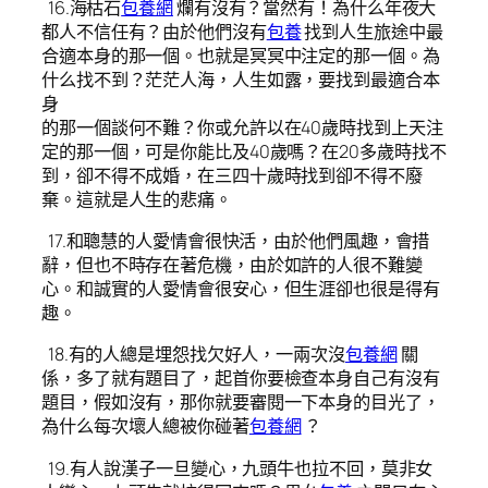
16.海枯石
包養網
爛有沒有？當然有！為什么年夜大
都人不信任有？由於他們沒有
包養
找到人生旅途中最
合適本身的那一個。也就是冥冥中注定的那一個。為
什么找不到？茫茫人海，人生如露，要找到最適合本
身
的那一個談何不難？你或允許以在40歲時找到上天注
定的那一個，可是你能比及40歲嗎？在20多歲時找不
到，卻不得不成婚，在三四十歲時找到卻不得不廢
棄。這就是人生的悲痛。
17.和聰慧的人愛情會很快活，由於他們風趣，會措
辭，但也不時存在著危機，由於如許的人很不難變
心。和誠實的人愛情會很安心，但生涯卻也很是得有
趣。
18.有的人總是埋怨找欠好人，一兩次沒
包養網
關
係，多了就有題目了，起首你要檢查本身自己有沒有
題目，假如沒有，那你就要審閱一下本身的目光了，
為什么每次壞人總被你碰著
包養網
？
19.有人說漢子一旦變心，九頭牛也拉不回，莫非女