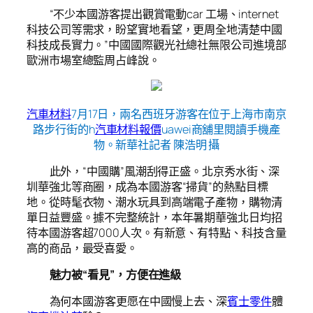
“不少本國游客提出觀賞電動car 工場、internet
科技公司等需求，盼望實地看望，更周全地清楚中國
科技成長實力。”中國國際觀光社總社無限公司進境部
歐洲市場室總監周占峰說。
汽車材料
7月17日，兩名西班牙游客在位于上海市南京
路步行街的h
汽車材料報價
uawei商舖里閱讀手機產
物。新華社記者 陳浩明 攝
此外，“中國購”風潮刮得正盛。北京秀水街、深
圳華強北等商圈，成為本國游客“掃貨”的熱點目標
地。從時髦衣物、潮水玩具到高端電子產物，購物清
單日益豐盛。據不完整統計，本年暑期華強北日均招
待本國游客超7000人次。有新意、有特點、科技含量
高的商品，最受喜愛。
魅力被“看見”，方便在進級
為何本國游客更愿在中國慢上去、深
賓士零件
體