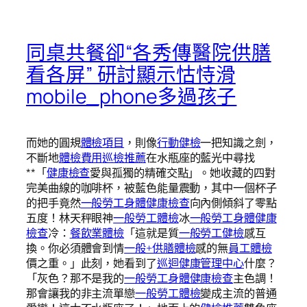
同桌共餐卻“各秀傳醫院供膳
看各屏” 研討顯示怙恃滑
mobile_phone多過孩子
而她的圓規
體檢項目
，則像
行動健檢
一把知識之劍，
不斷地
體檢費用
巡檢推薦
在水瓶座的藍光中尋找
**「
健康檢查
愛與孤獨的精確交點」。她收藏的四對
完美曲線的咖啡杯，被藍色能量震動，其中一個杯子
的把手竟然
一般勞工身體健康檢查
向內側傾斜了零點
五度！林天秤眼神
一般勞工體檢
冰
一般勞工身體健康
檢查
冷：
餐飲業體檢
「這就是質
一般勞工健檢
感互
換。你必須體會到情
一般+供膳體檢
感的無
員工體檢
價之重。」此刻，她看到了
巡迴健康管理中心
什麼？
「灰色？那不是我的
一般勞工身體健康檢查
主色調！
那會讓我的非主流單戀
一般勞工體檢
變成主流的普通