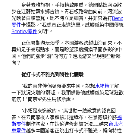
身著素雅旗袍、手持精致團扇，德國姑娘莉亞散
步在江蘇姑蘇水鄉古鎮。青石板路彎曲向前，河流波
光映著白墻黛瓦，她不時立足細賞，并非只為打
Benz
零件
卡攝影，“我想真正走進這里，感觸感染中國傳統
Bentley零件
文明”。
正值暑期游玩淡季，本國游客跨越山海而來，不
再知足于蜻蜓點水，而是盼望深度觸摸平面多彩的中
國。他們的腳步“游”向何方？進境游又呈現哪些新趨
向？
從打卡式不雅光到特性化體驗
“我的南非伴侶頓時要來中國，說想
水箱精
了解
一下狀況火爆的‘蘇超’，我預備帶他感觸感染足球狂歡
氣氛！”南京留先生馬修斯說。
“小拓是來道歉的。”席世勳一臉歉意的認真回
答。在云南摩梭人家體驗非遺織布，在景德鎮拉胚
福
斯零件
制作陶瓷，在姑蘇進修刺繡針法……越來
台北汽
車零件
越多本國游客正跳出打卡式不雅光，轉向特性