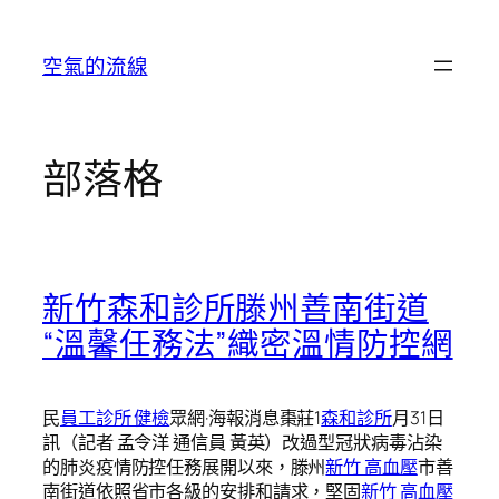
跳
至
空氣的流線
主
要
內
容
部落格
新竹森和診所滕州善南街道
“溫馨任務法”織密溫情防控網
民
員工診所 健檢
眾網·海報消息棗莊1
森和診所
月31日
訊（記者 孟令洋 通信員 黃英）改過型冠狀病毒沾染
的肺炎疫情防控任務展開以來，滕州
新竹 高血壓
市善
南街道依照省市各級的安排和請求，堅固
新竹 高血壓