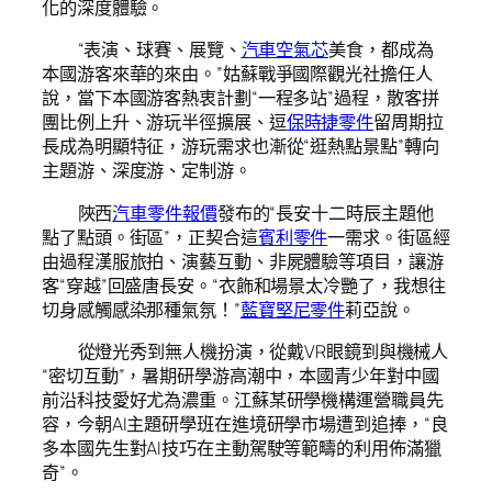
化的深度體驗。
“表演、球賽、展覽、
汽車空氣芯
美食，都成為
本國游客來華的來由。”姑蘇戰爭國際觀光社擔任人
說，當下本國游客熱衷計劃“一程多站”過程，散客拼
團比例上升、游玩半徑擴展、逗
保時捷零件
留周期拉
長成為明顯特征，游玩需求也漸從“逛熱點景點”轉向
主題游、深度游、定制游。
陜西
汽車零件報價
發布的“長安十二時辰主題他
點了點頭。街區”，正契合這
賓利零件
一需求。街區經
由過程漢服旅拍、演藝互動、非屍體驗等項目，讓游
客“穿越”回盛唐長安。“衣飾和場景太冷艷了，我想往
切身感觸感染那種氣氛！”
藍寶堅尼零件
莉亞說。
從燈光秀到無人機扮演，從戴VR眼鏡到與機械人
“密切互動”，暑期研學游高潮中，本國青少年對中國
前沿科技愛好尤為濃重。江蘇某研學機構運營職員先
容，今朝AI主題研學班在進境研學市場遭到追捧，“良
多本國先生對AI技巧在主動駕駛等範疇的利用佈滿獵
奇”。