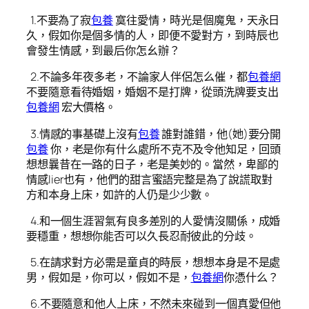
1.不要為了寂
包養
寞往愛情，時光是個魔鬼，天永日
久，假如你是個多情的人，即便不愛對方，到時辰也
會發生情感，到最后你怎幺辦？
2.不論多年夜多老，不論家人伴侶怎么催，都
包養網
不要隨意看待婚姻，婚姻不是打牌，從頭洗牌要支出
包養網
宏大價格。
3.情感的事基礎上沒有
包養
誰對誰錯，他(她)要分開
包養
你，老是你有什么處所不克不及令他知足，回頭
想想曩昔在一路的日子，老是美妙的。當然，卑鄙的
情感lier也有，他們的甜言蜜語完整是為了說謊取對
方和本身上床，如許的人仍是少少數。
4.和一個生涯習氣有良多差別的人愛情沒關係，成婚
要穩重，想想你能否可以久長忍耐彼此的分歧。
5.在請求對方必需是童貞的時辰，想想本身是不是處
男，假如是，你可以，假如不是，
包養網
你憑什么？
6.不要隨意和他人上床，不然未來碰到一個真愛但他