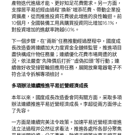
產物迭代進級才能、更好知足花費需求。另一方面，
支撐居平易近經由過程“換新”增添花費、帶動企業投
資擴產，從而推進投資花費彼此增進的良性輪迴。前
10個月，全國裝備工用具購買投資同比增加16.1%，
對投資增加的進獻率跨越60%。
下一個步驟，在“兩新”任務推動經過歷程中，國度成
長改造委將連續加大力度資金全鏈條監管，推進項目
盡快構成什物任務量；連續優化花費市場周遭的狀
況，依法嚴查“先降價后打折”“虛偽扣頭”等行動；連
續做好收受接管輪迴應用任務，展開放棄電器電子不
符合法令拆解專項檢討。
多項辦法連續推進平易近營經濟成長
本年以來，國度成長改造委會同有關方面，采取多項
辦法連續推進平易近營經濟成長。李超從兩方面停止
了先容。
一方面是連續完美法令政策。加速平易近營經濟增進
法立法過程并公然征求看法，推進各處所各部分聚焦