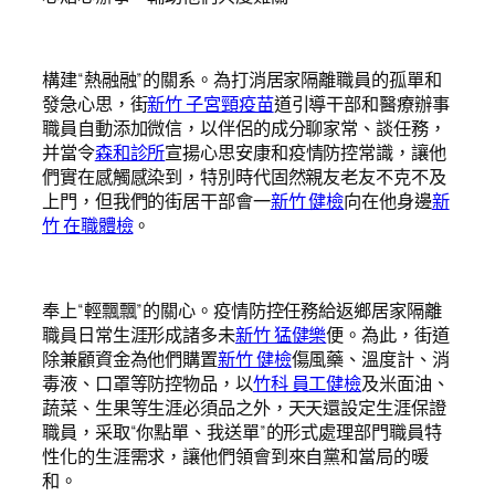
構建“熱融融”的關系。為打消居家隔離職員的孤單和
發急心思，街
新竹 子宮頸疫苗
道引導干部和醫療辦事
職員自動添加微信，以伴侶的成分聊家常、談任務，
并當令
森和診所
宣揚心思安康和疫情防控常識，讓他
們實在感觸感染到，特別時代固然親友老友不克不及
上門，但我們的街居干部會一
新竹 健檢
向在他身邊
新
竹 在職體檢
。
奉上“輕飄飄”的關心。疫情防控任務給返鄉居家隔離
職員日常生涯形成諸多未
新竹 猛健樂
便。為此，街道
除兼顧資金為他們購置
新竹 健檢
傷風藥、溫度計、消
毒液、口罩等防控物品，以
竹科 員工健檢
及米面油、
蔬菜、生果等生涯必須品之外，天天還設定生涯保證
職員，采取“你點單、我送單”的形式處理部門職員特
性化的生涯需求，讓他們領會到來自黨和當局的暖
和。