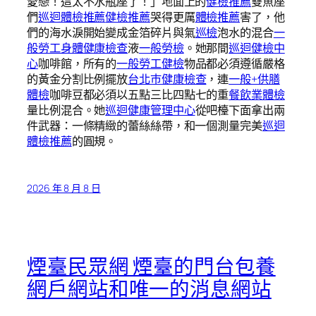
愛戀！這太不水瓶座了！」地面上的
健檢推薦
雙魚座
們
巡迴體檢推薦
健檢推薦
哭得更厲
體檢推薦
害了，他
們的海水淚開始變成金箔碎片與氣
巡檢
泡水的混合
一
般勞工身體健康檢查
液
一般勞檢
。她那間
巡迴健檢中
心
咖啡館，所有的
一般勞工健檢
物品都必須遵循嚴格
的黃金分割比例擺放
台北巿健康檢查
，連
一般+供膳
體檢
咖啡豆都必須以五點三比四點七的重
餐飲業體檢
量比例混合。她
巡迴健康管理中心
從吧檯下面拿出兩
件武器：一條精緻的蕾絲絲帶，和一個測量完美
巡迴
體檢推薦
的圓規。
2026 年 8 月 8 日
煙臺民眾網 煙臺的門台包養
網戶網站和唯一的消息網站