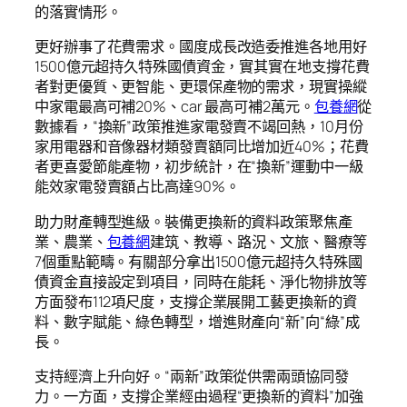
的落實情形。
更好辦事了花費需求。國度成長改造委推進各地用好
1500億元超持久特殊國債資金，實其實在地支撐花費
者對更優質、更智能、更環保產物的需求，現實操縱
中家電最高可補20%、car 最高可補2萬元。
包養網
從
數據看，“換新”政策推進家電發賣不竭回熱，10月份
家用電器和音像器材類發賣額同比增加近40%；花費
者更喜愛節能產物，初步統計，在“換新”運動中一級
能效家電發賣額占比高達90%。
助力財產轉型進級。裝備更換新的資料政策聚焦產
業、農業、
包養網
建筑、教導、路況、文旅、醫療等
7個重點範疇。有關部分拿出1500億元超持久特殊國
債資金直接設定到項目，同時在能耗、淨化物排放等
方面發布112項尺度，支撐企業展開工藝更換新的資
料、數字賦能、綠色轉型，增進財產向“新”向“綠”成
長。
支持經濟上升向好。“兩新”政策從供需兩頭協同發
力。一方面，支撐企業經由過程“更換新的資料”加強