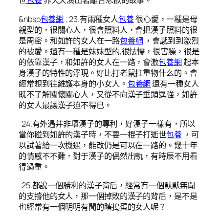
世
包養
界天天演出著離合悲歡的故事。
&nbsp
包養網
; 23.有兩種女人
包養
很心愛，一種是母
親型的，很關心人，很會照料人，會把漢子照料的很
是周密。和如許的女人在一路
包養網
，會感到到激烈
的被愛。還有一種是妹妹型的,很怯懦，很害臊，很是
的依靠漢子，和如許的女人在一路，會激
包養網
起本
身漢子的特性的浮現。好比打老鼠扛重物什么的。會
經常想到往維護本身的小女人。
包養網
還有一種女人
既不了解關懷關心人，又從不向漢子垂頭逞強，如許
的女人最讓漢子迫不得已。
24.有外遇并非壞漢子的專利，好漢子一樣有，所以
當你碰到如許的漢子時，不要一棍子打逝世
包養
，可
以試著給一次機遇，能改仍是可以在一路的。幾十年
的情感不不難，對于漢子的偶然出軌，有時辰不用看
得過重。
25.都說一個勝利的漢子背后，經常有一個默默無聞
的支撐他的女人，那一個掉敗的漢子的背后，是不是
也經常有一個明明有聞的瞎搗蛋的女人呢？