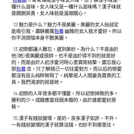
種什么滋味，女人味又是一種什么滋味嗎？漢子味就
是開朗英勇，女人味就是溫順關心。
12.魅力是什么？魅力不是美麗，美麗的女人紛歧定
能吸引我，肅靜嚴厲
包養
幽雅的女人我才愛好。所以
你不消煩惱本身不敷美麗。
13.初戀都讓人難忘，感到美妙。為什么？不是由於
他(她)很美麗或很帥，也不是由於得不到的就是好
的，而是由於人初涉愛河時心里異常純摯，盡忘我心
邪
包養
念，只了解傾己一切往愛對方。而以后的戀愛
都沒有這么純粹無瑕了。純摯是人人間最為寶貴的工
具。我們渴求的就是她。
14.初戀的人年夜多都不懂愛，所以初戀掉敗的多。
勝利的少。成婚應當找個未婚的，由於誰都愛好原
裝。
15.漢子有錢就變壞，是的，良多漢子如許，不外，
一有錢就變壞的漢子就算沒錢，也好不到哪里往。