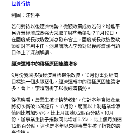
包養行情
制圖：汪哲平
若何對待以後經濟情勢？微觀政策成效若何？增進平
易近營經濟成長強大采取了哪些新舉動？11月19日，
在國度成長改造委消息發布會上，國度成長改造委政
策研討室副主任、消息講話人李超對以後經濟熱門題
目停止了深刻解讀。
經濟運轉中的積極原因連續增多
9月份我國多項經濟目標邊沿改良，10月份重要經濟
目標進一個步驟惡化，經濟運轉中的積極原因連續增
多。會上，李超剖析了以後經濟情勢。
從供應看，農業生孩子情勢較好，估計本年食糧產量
將初次衝破1.4萬億斤。10月份，範圍以上制造業增添
值同比增加5.4%，比上月加速0.2個百分點。10月
份，辦事業生孩子指數同比增加6.3%，比上個月加速
1.2個百分點，這也是本年以來辦事業生孩子指數的最
高增速。