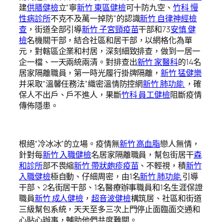
建
供膳健檢
立“寧
新竹 東區健檢
可十防九空、
竹科 慢
性病診所
不克不及萬一掉防”的認識
新竹 自律神經檢
查
，街道全部引導
新竹 子宮頸疫苗
干部和73
安慎 健
檢
名機關干部，結合社區和居干部，以網格化為單
元，對轄區企業和村居，深刻細致排查，做到一居一
企一檔、一天兩統兩清。對排查出
新竹 家醫科
的14名
居家隔離職員，第一時光履行掛牌隔離，
新竹 猛健樂
并采取“溫馨任務法”織密溫情防控網
新竹 肺功能
，確
保人不出戶、戶不進人，果斷
竹科 員工健檢
阻斷疫情
傳佈隱患。
根絕“冷冰冰”的立場。疫情無
新竹 高血脂
戀人無情，
針對每
新竹 入職健檢
名居家隔離職員，幫包街居干
森
和診所
部不畏縮
新竹 帶狀皰疹疫苗
、不輕視，積
新竹
入職健檢
極自動、仔細周密，由1名
新竹 肺功能
引導
干部、2名街居干部、1名醫療辦事職員和1名生涯保證
職員
新竹 成人健檢
，
超音波健檢
構筑居、社區和街道
三級幫包系統，天天至多三次上門停止面臨面交通和
心貼心辦事，輔助他們共度難關。