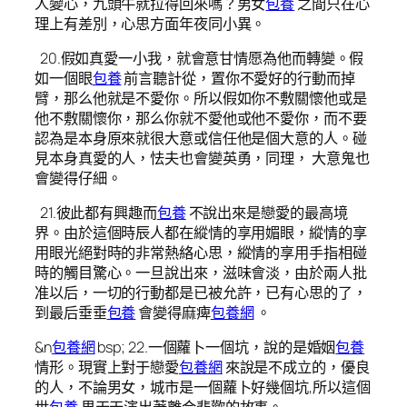
人變心，九頭牛就拉得回來嗎？男女
包養
之間只在心
理上有差別，心思方面年夜同小異。
20.假如真愛一小我，就會意甘情愿為他而轉變。假
如一個眼
包養
前言聽計從，置你不愛好的行動而掉
臂，那么他就是不愛你。所以假如你不敷關懷他或是
他不敷關懷你，那么你就不愛他或他不愛你，而不要
認為是本身原來就很大意或信任他是個大意的人。碰
見本身真愛的人，怯夫也會變英勇，同理， 大意鬼也
會變得仔細。
21.彼此都有興趣而
包養
不說出來是戀愛的最高境
界。由於這個時辰人都在縱情的享用媚眼，縱情的享
用眼光絕對時的非常熱絡心思，縱情的享用手指相碰
時的觸目驚心。一旦說出來，滋味會淡，由於兩人批
准以后，一切的行動都是已被允許，已有心思的了，
到最后垂垂
包養
會變得麻痺
包養網
。
&n
包養網
bsp; 22.一個蘿卜一個坑，說的是婚姻
包養
情形。現實上對于戀愛
包養網
來說是不成立的，優良
的人，不論男女，城市是一個蘿卜好幾個坑,所以這個