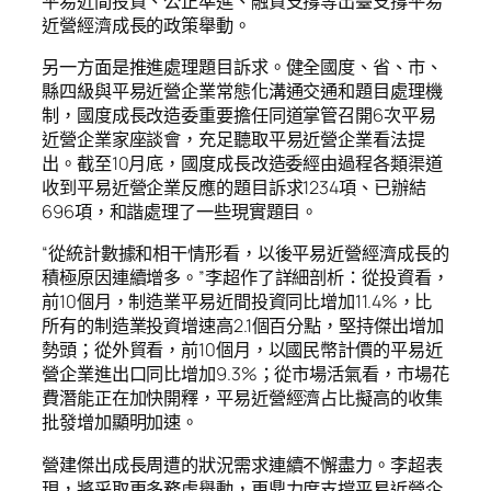
平易近間投資、公正準進、融資支撐等出臺支撐平易
近營經濟成長的政策舉動。
另一方面是推進處理題目訴求。健全國度、省、市、
縣四級與平易近營企業常態化溝通交通和題目處理機
制，國度成長改造委重要擔任同道掌管召開6次平易
近營企業家座談會，充足聽取平易近營企業看法提
出。截至10月底，國度成長改造委經由過程各類渠道
收到平易近營企業反應的題目訴求1234項、已辦結
696項，和諧處理了一些現實題目。
“從統計數據和相干情形看，以後平易近營經濟成長的
積極原因連續增多。”李超作了詳細剖析：從投資看，
前10個月，制造業平易近間投資同比增加11.4%，比
所有的制造業投資增速高2.1個百分點，堅持傑出增加
勢頭；從外貿看，前10個月，以國民幣計價的平易近
營企業進出口同比增加9.3%；從市場活氣看，市場花
費潛能正在加快開釋，平易近營經濟占比擬高的收集
批發增加顯明加速。
營建傑出成長周遭的狀況需求連續不懈盡力。李超表
現，將采取更多務虛舉動，更鼎力度支撐平易近營企