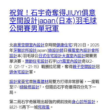
祝賀！石宇奇奪得JIUYI俱意
空間設計japan(日本)羽毛球
公開賽男單冠軍
北
商業空間室內設計
京時間
健康住宅
7月20日，2025
年
牙醫診所設計
japan(
綠設計師
日
禪風室內設計
會所
設計
本)羽毛球公
日式住宅設計
大直室內設計
開賽男
單決賽，
樂齡住宅設計
石宇
loft風室內設計
奇以2-
0（21-17、21-15）戰勝拉尼爾，奪得
親子空間設計
冠
退休宅設計
軍。
設計家豪宅
首
無毒建材
局雙方打得非常膠著，一度戰
至17-1
綠裝修設計
7，但隨后石宇奇連得四分先下一
局。
第二局石宇奇展現出超強的網前技術
身心診所設計
，
以21-15再下一城
侘寂風
。