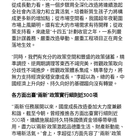
從成長動力看，進一個步驟周全深化改造將連續激起
全社會內活潑力和立異活氣，培養新質生孩子力將構
成更多新的增加點；從市場空間看，我國超年夜範圍
市場上風顯明，還有宏大的市場需求有待開釋；從政
策支持看，來歲是“十四五”計劃收官之年，一系列嚴
重計謀義務、嚴重改造舉動、嚴重工程項目正在周全
落地生效。
“同時，我們有充分的政策空間和豐盛的政策儲蓄，精
準調控、逆周期調理等東西不竭完美，微觀政策取向
分歧性不竭進步，微觀政策體系集成、精準發力，將
無力支持經濟安穩安康成長。”李超以為，總的看，中
國經濟上升向好、持久向好的基礎趨向沒有轉變。
各方面出臺“兩新”政策實行細則近300項
“‘兩新’任務展開以來，國度成長改造委加大力度兼顧
和諧，截至今朝，曾經推進各方面出臺實行細則近
300項，連續施展超持久特殊國債資金領導帶舉措
用，盡力以‘兩新’政策激起品德重生活、財產新動能、
市場新活氣。”會上，李超從3方面先容了“兩新”政策