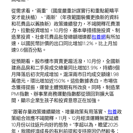
從需求看，“兩重”（國度嚴重計謀實行和重點範疇平
安才能扶植）、“兩新”（年夜範圍裝備更換新的資料
和花費品以舊換新）政策連續發力，不竭開釋花費潛
力、拉動投資增加。10月份，基本舉措措施投資、制
造業投資、社會花費品批發總額增速都
包養網
有所加
速，以國民幣計價的出口同比增加11.2%，比上月加
速9.6個百分點。
從預期看，股市樓市買賣更趨活潑，10月份，全國新
建商品房和二手房成交總量同比增加3.9%，持續8個
月降落后初次完成增加。滬深兩市日均成交額達1.98
萬億元，環比增加近150%。這些數據表白，市場信
念獲得提振，運營主體預期有所改良。同時，制造業
PMI指數、辦事業商務運動指數都從頭回到擴大區
間，顯示企業生孩子和投資意愿正在加強。
“跟著存量政策連續顯效、增量政策有用落實、
包養
政
策組合效應不竭開釋，11月、12月經濟運轉無望延續
10月份以往返升向好的態勢。”李超以為，瞻望2025
年，我國經濟成長的有利前提和支持原因仍然較多：